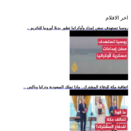
اخر الافلام
.. روسيا تستهدف سفن إمداد وأوكرانيا تطور بديلا أوروبيا للباتريو
.. اتفاقية مكة للدفاع المشترك.. ماذا تملك السعودية وتركيا وباكس