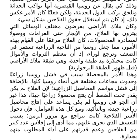
وذلك كي يقال عن روسيا القيصرية أنها تواكب الحداثة
وتلحق بركب الدول الحديثة، ولكن فعليًا كان الأمر عكس
ذلك، إذ كان يتم استغلال حقوق الفلاحين بشكل سيء.
وكان ملاك الأراضي يفرضون مختلف الوسائل التي
يبتزون بها الفلاح، من الإيجار حتى الغرامات ووصولًا
لمصادرة المحصولات، كان الفلاح مرغمًا على القيام بهذه
الأمور، مما جعل روسيا من الناحية الزراعية تستمر في
الضعف وترجع لوراء، إذ أن معظم الثروات والأموال
كانت محتكرة بيد طبقة واحدة، وهي طبقة ملاك الأراضي
(قبل ظهور الطبقة البرجوازية).
وهذا الأمر بالمحصلة سبب في فشل روسيا زراعيًا
وحدوث مجاعات مختلفة في أنحاء روسيا كلها، بالإضافة
إلى فشل مواسم المحاصيل الزراعية؛ لإن الفلاح لم يكن
يقدر تحت الضغط أن ينتج محصولًا زراعيًا جيدًا، هذا غير
أن الجو في روسيا لم يكن يساعد على إنتاج محاصيل
زراعية جيدة، وبالتأكيد، ومع كل هذه العوامل، فإن دخول
الأسر الفلاحية كانت تتراجع مع مرور الزمن؛ بسبب
التعسف الذي يجرى عليهم، مما أدى إلى إفلاس عدد كبير
من الفلاحين وعدم قدرتهم على أداء المطلوب منهم
بجدارة.