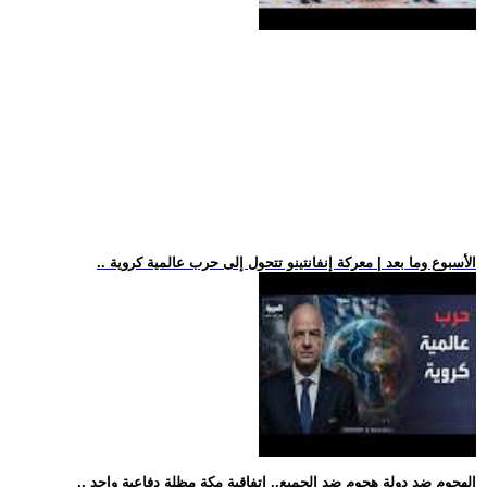
.. الأسبوع وما بعد | معركة إنفانتينو تتحول إلى حرب عالمية كروية
.. الهجوم ضد دولة هجوم ضد الجميع.. اتفاقية مكة مظلة دفاعية واحد