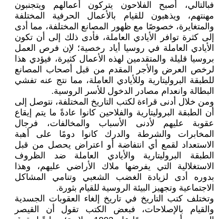
فبالتالي، أصبح الفلاحون يتركون أعمالهم ويتجنبون
مهنتهم، ويذهبون للقيام بالأعمال الحرفية المختلفة
والمتغايرة، خصوصًا مع ظهور المصانع المختلفة، مما أدى
إلى كثرة توافر الأيادي العاملة، فأدى ذلك إلى أن تكون
الأيادي العاملة في روسيا أياد رخصية؛ لإن فرص العمل
بروسيا قليلة والمتقدمين لهذه الأعمال كثيرة، فيؤدي هذا
لرخص العرض والأجر المقدم من قبل أصحاب المصانع
للطبقة البروليتارية وللأيادي العاملة، مما نتج عنه تفشي
البطالة وانعدام مصادر الدخول للأسر الروسية.
ومن خلال أدنى قراءة لكتب التاريخ المختلفة، نتوصل إلى
أن الطبقة البروليتارية والفلاحين كانوا عادةً ما يتم إيقاع
عقوبة عليهم لأدنى الأسباب والمخالفات، فرجال
المخابرات والشرطة والدرك كانوا دومًا على أهبة
الاستعداد لقمع أي انتفاضة أو اعتراض يحصل من قبل
الطبقة البروليتارية والأيادي العاملة ضد الظروف
الاستغلالية التي يفرضها ملاك الأراضي عليهم، وهذا
بدوره أدى لزيادة الغضب الشعبي وتنامي المشاكل
الاجتماعية وتجهيز البيئة الروسية للقيام بثورة.
وتختلف كتب التاريخ في تاريخ إلغاء العقوبات الجسدية
والقيام بالإصلاحات، فبعض الكتب تقول أن القيصر