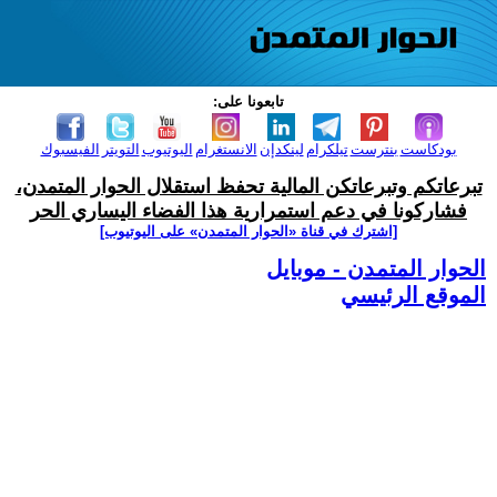
تابعونا على:
بودكاست
بنترست
تيلكرام
لينكدإن
الانستغرام
اليوتيوب
التويتر
الفيسبوك
تبرعاتكم وتبرعاتكن المالية تحفظ استقلال الحوار المتمدن،
فشاركونا في دعم استمرارية هذا الفضاء اليساري الحر
[اشترك في قناة ‫«الحوار المتمدن» على اليوتيوب]
الحوار المتمدن - موبايل
الموقع الرئيسي