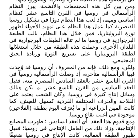
ومن بين كل هذه المجتمعات والأنظمة، يبرز النظام
الرأسمالي في روسيا في القرن التاسع عشر كنظام
أساسي ومهم، إذ لعب هذا النظام دورًا في تشكيل روسيا
القيصرية كما عمل هذا النظام على تمهيد الأجواء لظهور
ثورة البروليتاريا، فمن خلال هذا النظام، نالت الطبقة
البرجوازية في روسيا ما لم تناله الطبقات البرجوازية في
البلدان الأخرى، وعملت هذه الطبقة من خلال استغلالها
لطبقة البروليتاريا على تسريع الثورة وزيادة الحنق
المجتمعي.
ولكن، ومع ذلك، فإنه من المعروف أن روسيا قد وُجِدَت
فيها الرأسمالية متأخرة، إذ وصلت الرأسمالية روسيا في
القرن التاسع عشر بالعقد السادس المنصرم منه، فقبل
العقد السادس من القرن التاسع عشر لم يكن هنالك
وسائل إنتاج كثيرة في روسيا، وكان الشعب يعتمد على
الفلاحة والحرف المختلفة الفردية كسبيل للعيش، كما
كانت المهن الزراعية أو ما يُعرَف اليوم بطبقة (الفلاحين)
موجودة في أغلب بقاع روسيا.
ومع قدوم هذا العقد -أي العقد السادس-؛ ظهرت المصانع
الإنتاجية، وزاد ذلك من العامل الإنتاجي في روسيا؛ فقبل
ظهور الطبقة العمالية، كانت الإنتاج في روسيا ضعيفًا