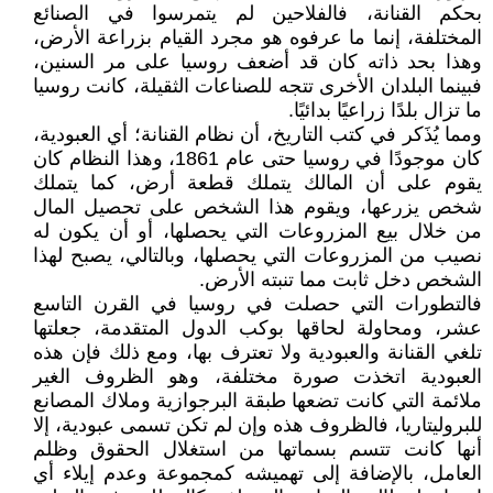
بحكم القنانة، فالفلاحين لم يتمرسوا في الصنائع
المختلفة، إنما ما عرفوه هو مجرد القيام بزراعة الأرض،
وهذا بحد ذاته كان قد أضعف روسيا على مر السنين،
فبينما البلدان الأخرى تتجه للصناعات الثقيلة، كانت روسيا
ما تزال بلدًا زراعيًا بدائيًا.
ومما يُذَكر في كتب التاريخ، أن نظام القنانة؛ أي العبودية،
كان موجودًا في روسيا حتى عام 1861، وهذا النظام كان
يقوم على أن المالك يتملك قطعة أرض، كما يتملك
شخص يزرعها، ويقوم هذا الشخص على تحصيل المال
من خلال بيع المزروعات التي يحصلها، أو أن يكون له
نصيب من المزروعات التي يحصلها، وبالتالي، يصبح لهذا
الشخص دخل ثابت مما تنبته الأرض.
فالتطورات التي حصلت في روسيا في القرن التاسع
عشر، ومحاولة لحاقها بوكب الدول المتقدمة، جعلتها
تلغي القنانة والعبودية ولا تعترف بها، ومع ذلك فإن هذه
العبودية اتخذت صورة مختلفة، وهو الظروف الغير
ملائمة التي كانت تضعها طبقة البرجوازية وملاك المصانع
للبروليتاريا، فالظروف هذه وإن لم تكن تسمى عبودية، إلا
أنها كانت تتسم بسماتها من استغلال الحقوق وظلم
العامل، بالإضافة إلى تهميشه كمجموعة وعدم إيلاء أي