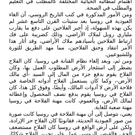
اهتمام لمطالبه الحياتية المختلفة كالمطلب في التعليم
والمطلب في الصحة.
ومن الأمور المذكورة في كتب التاريخ الروسي، أن الغاء
العبودية في روسيا بعد ستينات القرن التاسع عشر لم
يكن بهذه السهولة، إذ أجبر الفلاحين على دفع ما يقارب
ملياري روبل لملاك الأراضي، وذلك كضريبة على فك
ارتباط الفلاحين بأسيادهم ملاك الأراضي، وقد أثار هذا
الأمر انتقاد وحنق الفلاحين، مما مهد الطريق للثورة
وللشيوعيين.
ومن ثم، وبعد إلغاء نظام القنانة في روسيا، كان الفلاح
يضطر إلى استئجار الأرض المطلوب العمل بها، وكان
الفلاح يقوم بدفع جزء من المال إلى السيد -أي مالك
الأرض-، وكما كان يستعمل الفلاح أدواته الخاصة في
فلاحة الأرض لا أدوات المالك، وأيضًا، وفوق كل هذا، كان
الفلاح في روسيا يقوم بدفع نصف المحصول وإعطائه
لمالك الأرض، وبالعموم، كانت مهنة الفلاحة في روسيا
مهنة صعبة للغاية.
يعني، نتوصل إلى أن مهنة الفلاحة في روسيا كانت صورة
من صور العبودية الحديثة، فقانونيًا كان الفلاح حر الإرادة،
ولكن على أرض الواقع في روسيا كان الفلاح مستضعف
الحق، فالقيصر الروسي عمل على تحرير الفلاح شكليًا،