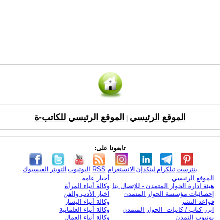
الموقع الرئيسي
الموقع الرئيسي للكاتب-ة
|
تابعونا على:
بنترست
تيلكرام
لينكدإن
الانستغرام
RSS
اليوتيوب
التويتر
الفيسبوك
الموقع الرئيسي
أخبار عامة
هيئة ادارة الحوار المتمدن - للإتصال بنا
وكالة أنباء المرأة
إحصائيات مؤسسة الحوار المتمدن
اخبار الأدب والفن
قواعد النشر
وكالة أنباء اليسار
ابرز كتاب / كاتبات الحوار المتمدن
وكالة أنباء العلمانية
يوتيوب التمدن
وكالة أنباء العمال