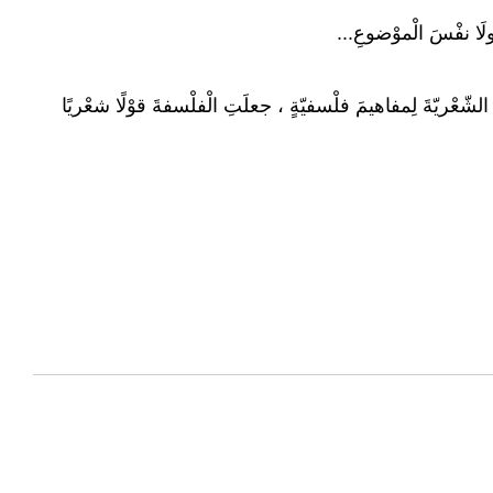
لَا نفْسَ الْموْضوعِ...
الشّعْريّةَ لِمفاهيمَ فلْسفيّةٍ ، جعلَتِ الْفلْسفةَ قوْلًا شعْريًا