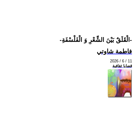
-الْقَلَقٌ بَيْنَ الشِّعْرِ وَ الْفَلْسْفَةِ-
فاطمة شاوتي
2026 / 6 / 11
قضايا ثقافية