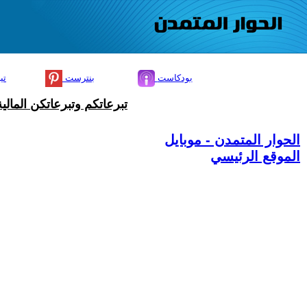
بودكاست
بنترست
تي
تبرعاتكم وتبرعاتكن المال
الحوار المتمدن - موبايل
الموقع الرئيسي