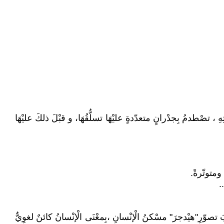
ِ ، تصْطدمُ بِجدْرانٍ متعدّدةٍ عليْهَا تسلُّقُهَا، و قبْلَ ذلكَ عليْهَا
ومتوتّرةً.
.
َ تصوّرِ"هيْدجرَ" مسْكنُ الْإنْسانِ ،بِمعْنَى الْإنْسانُ كائنٌ لغوِيٌّ