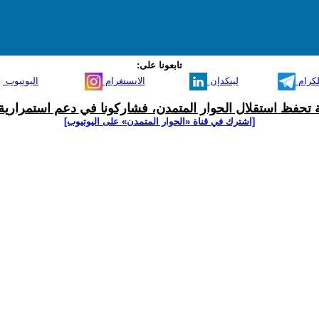
تابعونا على:
لكرام
لينكدإن
الانستغرام
اليوتيوب
ية تحفظ استقلال الحوار المتمدن، فشاركونا في دعم استمرارية 
[اشترك في قناة ‫«الحوار المتمدن» على اليوتيوب]