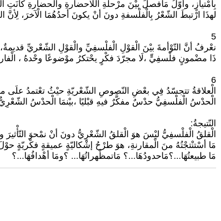
بِامْتيازٍ، وأوّلُ مَافصلَ بيْنَ مرْحلةِ اللّاحضارةِ والْحضارةِ كانَتِ الل
لهذَا ارْتبطَ الشّعْرُ بِالْفلْسفةِ دونَ أنْ يكونَ أحدُهُمَا الْآخرَ، لِأن
5
نعْرفُ أنَّ التّوْأمةَ بيْنَ الْقوْلِ الْفلْسفِيِّ والْقوْلِ الشّعْريِّ قدي
ذَا مضْمونٍ فلْسفِيٍّ ،لَا مجرّدَ فكْرٍ يحْتكرُ موْضوعًا وحْدهُ ، الْفارقُ
6
الْعلاقةُ تتجسّدُ فِي بعْضِ النّصوصِ الشّعْريّةِ حيْثُ تعْتمدُ علَى مرْجع
الْحدْسُ الْفلْسفِيُّ حدْسٌ مفكَّرٌ فيهِ قبْليًا ،بيْنمَا الْحدْسُ الشّعْرِيُّ لَا
النّتيجةُ:
الْقلقُ الْفلْسفِيُّ ليْسَ هوَ الْقلقُ الشّعْرِيُّ دونَ أنْ نمْحوَ التّأْثيرَ والت
مَا أسْتنْتجْتُهُ منَ الْمقارنةِ، هوَ طرْحُ إشْكاليّةٍ عميقةٍ فكْريّةٍ حوْلَ
مَا طبيعتُهَا...؟مَاحدودُهَا...؟ مَاتمظْهراتُهَا... ؟ومَا أهْدافُهَا...؟