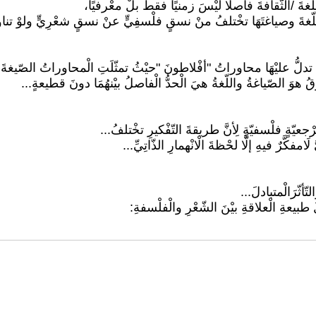
ّغةَ /الثّقافةَ فاصلًا ليْسَ زمنيًا فقطْ بلْ معْرفيًا،
َّ اللّغةَ وصياغتَهَا تخْتلفُ منْ نسقٍ فلْسفِيٍّ عنْ نسقٍ شعْرِيٍّ ولوْ تناو
مةٌ، تدلُّ عليْهَا محاوراتُ "أفْلاطونَ "حيْثُ تمثّلَتِ الْمحاوراتُ الصّيغةَ 
 هوَ الصّياغةُ واللّغةُ هيَ الْحدُّ الْفاصلُ بيْنهُمَا دونَ قطيعةٍ...
يّةٍ فلْسفيّةٍ لِأنَّ طريقةَ التّفْكيرِ تخْتلفُ...
مفكَّرٌ فيهِ إلَّا لحْظةَ الْانْهمارِ الذّاتِيِّ...
ّأثّرَالْمتبادلَ...
 طبيعةِ الْعلاقةِ بيْنَ الشّعْرِ والْفلْسفةِ: