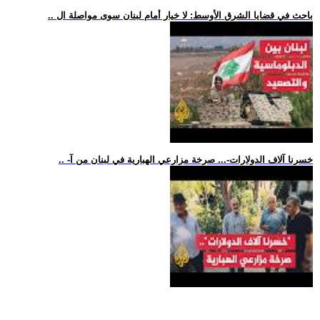
.. باحث في قضايا الشرق الأوسط: لا خيار أمام لبنان سوى مواصلة ال
.. -خسرنا آلاف الدولارات-... صرخة مزارعي الهبارية في لبنان من آ