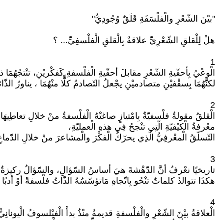
"بيْنَ الشّعْرِ والْفلْسَفَةِ قَلَقٌ وُجُودِيٌّ"
هلْ لِلْقلقِ الشّعْرِيِّ علاقةٌ بِالْقلقِ الْفلْسفِيِّ... ؟
1
الْوعْيُ بِأحقّيةِ الشّعْرِ مقابلَ أحقّيةِ الْفلْسفةِ كَفكْريْنِ، تنْتجُهُم
لكنَّهُمَا بِسقْفيْنِ متصادميْنِ يجْعلُ التّصادمُ كلًّا منْهُمَا ، يناورُ الذّ
2
الْقلقُ مقولةٌ فلْسفيّةٌ بِامْتيازٍ صاغتْهُ الْفلْسفةُ منْ خلالِ تعاطِيهَا 
معْرفةُ الْكيْفيّةِ الّتِي تنْجحُ فِي هذهِ الْعمليّةِ،
التّسلّقُ الْمعْرفِيُّ الّذِي يحرّكُ الْفكْرَ والْمشاعرَ منْ خلالِ الدّماغِ وا
3
تاريخيًا نعْرفُ أنَّ الدّهْشةَ هيَ أساسُ السّؤالِ، والسّؤالُ ركيزةٌ محْ
هكذَا تتوالدُ كلماتٌ تنْحُو بِاتّجاهِ مَاتؤسّسُهُ الذّاتُ فلْسفةً أوْ أدبًا د
4
الْعلاقةُ بيْنَ الشّعْرِ والْفلْسفةِ قديمةٌ منْذُ بدأَ الْفيْلسوفُ الْيونا