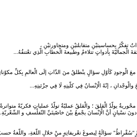
َا ذاتٌ تفكّرُ بِحساسيتيْنِ متقابلتيْنِ ومتجاورتيْنِ ،
ائقةَ الْجماليّةَ بِأدواتٍ تتلاءمُ وطبيعةَ الْخطابِ الّذِي تعْتنقُهُ...
معَ الْوجودِ كَأوّلِ سؤالٍ ينْطلقُ منَ الذّاتِ إلَى الْعالمِ بِكلِّ مكوّناتِه
لْوجْدانِ ، إنّهُ الْإنْسانُ فِي كلّيتِهِ لَا فِي جزْئيتِهِ...
وريةٌ يولّدُ الْقلقَ ؛ والْقلقُ عمليّةٌ تولّدُ عملياتٍ فكريّةً متواترةً 
ونَ نسْيانٍ أنَّ الْإنْسانَ يجْمعُ بيْنَ خاصّيتَيِّ التّفلْسفِ و الشّعْريّةِ..
نِيُّ "سُقْراطُ" سؤالَهُ لِيصوغَ تعْريفاتِهِ منْ خلالِ اللّغةِ، واللّغةُ حسب