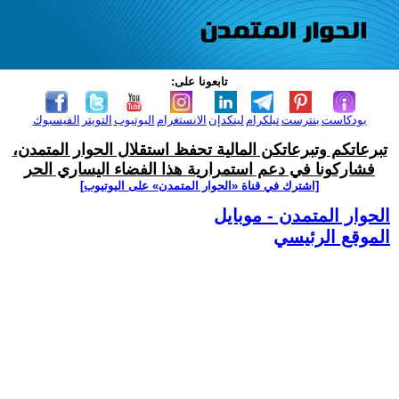
تابعونا على:
بودكاست
بنترست
تيلكرام
لينكدإن
الانستغرام
اليوتيوب
التويتر
الفيسبوك
تبرعاتكم وتبرعاتكن المالية تحفظ استقلال الحوار المتمدن،
فشاركونا في دعم استمرارية هذا الفضاء اليساري الحر
[اشترك في قناة ‫«الحوار المتمدن» على اليوتيوب]
الحوار المتمدن - موبايل
الموقع الرئيسي