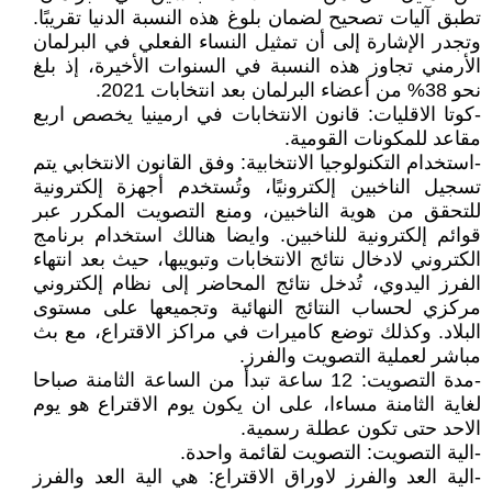
تطبق آليات تصحيح لضمان بلوغ هذه النسبة الدنيا تقريبًا.
وتجدر الإشارة إلى أن تمثيل النساء الفعلي في البرلمان
الأرمني تجاوز هذه النسبة في السنوات الأخيرة، إذ بلغ
نحو 38% من أعضاء البرلمان بعد انتخابات 2021.
-كوتا الاقليات: قانون الانتخابات في ارمينيا يخصص اربع
مقاعد للمكونات القومية.
-استخدام التكنولوجيا الانتخابية: وفق القانون الانتخابي يتم
تسجيل الناخبين إلكترونيًا، وتُستخدم أجهزة إلكترونية
للتحقق من هوية الناخبين، ومنع التصويت المكرر عبر
قوائم إلكترونية للناخبين. وايضا هنالك استخدام برنامج
الكتروني لادخال نتائج الانتخابات وتبويبها، حيث بعد انتهاء
الفرز اليدوي، تُدخل نتائج المحاضر إلى نظام إلكتروني
مركزي لحساب النتائج النهائية وتجميعها على مستوى
البلاد. وكذلك توضع كاميرات في مراكز الاقتراع، مع بث
مباشر لعملية التصويت والفرز.
-مدة التصويت: 12 ساعة تبدأ من الساعة الثامنة صباحا
لغاية الثامنة مساءا، على ان يكون يوم الاقتراع هو يوم
الاحد حتى تكون عطلة رسمية.
-الية التصويت: التصويت لقائمة واحدة.
-الية العد والفرز لاوراق الاقتراع: هي الية العد والفرز