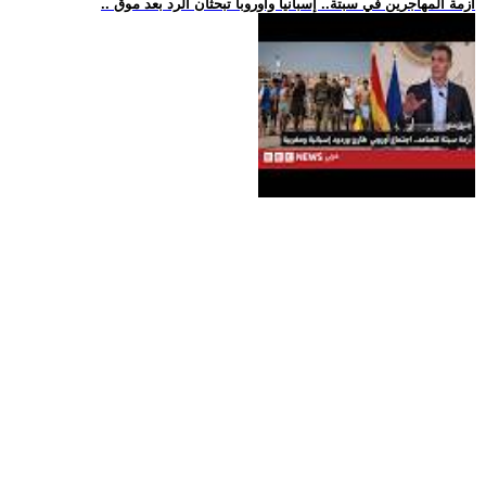
.. أزمة المهاجرين في سبتة.. إسبانيا وأوروبا تبحثان الرد بعد موق