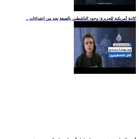
.. كاتبة أمريكية للجزيرة: وجود الناشطين بالضفة يحد من اعتداءات