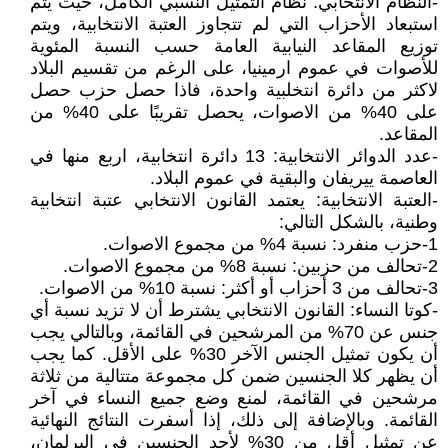
-النظام الانتخابي: نظام التمثيل النسبي الكامل، حيث يتم
استبعاد الأحزاب التي لم تتجاوز العتبة الانتخابية، ويتم
توزيع المقاعد النيابية العامة حسب النسبة المئوية
للأصوات في عموم ارمينيا، على الرغم من تقسيم البلاد
لاكثر من دائرة انتخلبية واحدة، فاذا حصل حزب حصل
على 40% من الاصوات، يحصل تقريبًا على 40% من
المقاعد.
-عدد الدوائر الانتخابية: 13 دائرة انتخابية، اربع منها في
العاصمة ييريفان والبقية في عموم البلاد.
-العتبة الانتخابية: يعتمد القانون الانتخابي عتبة انتخابية
وطنية، بالشكل التالي:
1-حزب منفرد: نسبة 4% من مجموع الاصوات.
2-تحالف من حزبين: نسبة 8% من مجموع الاصوات.
3-تحالف من 3 أحزاب أو أكثر: نسبة 10% من الاصوات.
-كوتا النساء: القانون الانتخابي يشترط أن لا تزيد نسبة أي
جنس عن 70% من المرشحين في القائمة، وبالتالي يجب
أن يكون تمثيل الجنس الآخر 30% على الأقل. كما يجب
أن يظهر كلا الجنسين ضمن كل مجموعة متتالية من ثلاثة
مرشحين في القائمة، لمنع وضع جميع النساء في آخر
القائمة. وبالإضافة إلى ذلك، إذا أسفرت النتائج النهائية
عن تمثيل أقل من 30% لأحد الجنسين في البرلمان،