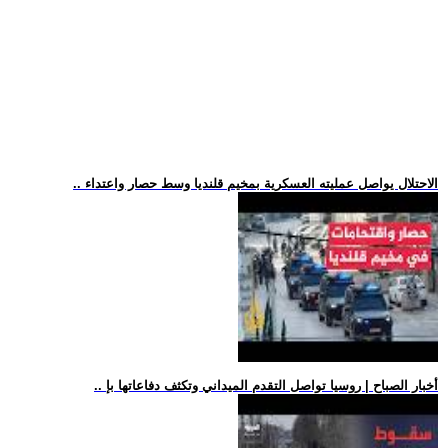
.. الاحتلال يواصل عمليته العسكرية بمخيم قلنديا وسط حصار واعتداء
.. أخبار الصباح | روسيا تواصل التقدم الميداني وتكثف دفاعاتها بإ