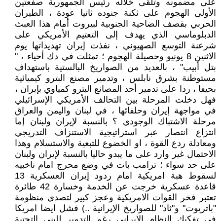
على مضمونه وتلقى خلاله رئيس الجمهورية صفعتين
الأولى الهجوم على ثكنة جنوده ثانيا عودة ، الطيران
الحربي بقصف الضاحية الجنوبية لبيروت أمام هذا العبث
الدبلوماسي الذي يهدف إلى التعتيم الأمريكي على
شرعنة التوسع الصهيوني ، نفذت إيران تهديداتها يوم
الاثنين 8 يونيو وحصيلة الهجوم ؛ تمثلت في دك أحياء ، "
بتل أبيب" ، بالعديد من الصواريخ البالستية باستهداف
مستوطنة بشرق نابلس ، وتدمير مصنع البترو كيميائية
بحيفا ، ردا على تدمير أحد المصانع البترو كمياوي بإيران ،
فهل دخلت المرحلة بين التحالف الأمريكي الإسرائيلي
في مواجهة إيران وحلفائها ، في لبنان واليمن والعراق
مرحلة الاشتباك الوجودي ؟ بالنسبة لإيران ولبنان إما
انتزاع انتصار عبر استراتيجية الاستنزاف التدريجي
ومعادلة ردع القوة ، او الخضوع للتبعية والاستسلام وهذا
الاحتمال غير وارد على ما يبدو حاليا بالنسبة لإيران ولبنان
على حد سواء ؛ ترامب بات في وضع محرج امام ناخبيه
لسقوط هبة امريكية امام ردود إيران العسكرية 13
قاعدة عسكرية خرجت عن الخدمة وخسارة 42 طائرة
تعتبر فخر القوات الامريكية وعجز كبير لتصدي منظومة
"باتريوت" و"ثاد" للصواريخ الإيرانية ..) فشل ايضا امريكا
في تفكيك النظام الايراني رغم التدمير للبنى التحتية