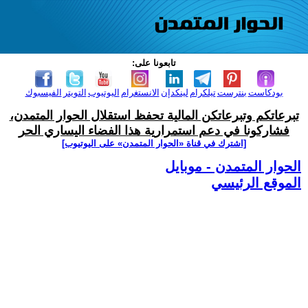
تابعونا على:
بودكاست
بنترست
تيلكرام
لينكدإن
الانستغرام
اليوتيوب
التويتر
الفيسبوك
تبرعاتكم وتبرعاتكن المالية تحفظ استقلال الحوار المتمدن،
فشاركونا في دعم استمرارية هذا الفضاء اليساري الحر
[اشترك في قناة ‫«الحوار المتمدن» على اليوتيوب]
الحوار المتمدن - موبايل
الموقع الرئيسي