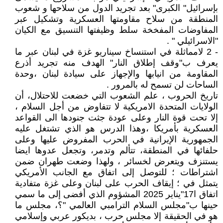
بإسرائيل" الكبرى" بعد تجريد الدول من سلاحها و شعوب
المنطقة من سلاح مقاومتها العسكرية وتشكيل عبر
المفاوضات المفخخة سلط وظيفتها التنسيق مع الكيان
"الاسرائيلي " .
- 2 لامماثلة في استنساخ سيناريو غزة في لبنان عبر ما
يعرف ب"وقف إطلاق النار" الهدف منه تجريد أذرع
المقاومة من انيابها والإجهاز على سيادة لبنان ،وحدة
الساحات لن تسمح له بالمرور .
تاريخ الحروب ، علم الشعوب التي خضعت للاحتلال، أن
الولايات المتحدة الامريكية لا تتفاوض من أجل السلام ،
إلا تحت قوة النار وعلى عودة جثت جنودها الى القواعد
العسكرية بأمريكا ،وهذا الدرس هو الذي تشتغل عليه
الجمهورية الإيرانية في الحرب المفروض عليها وعلى
حلفائها في المنطقة، تتألم وتدمر، وتجعل عدوها ايضا
يستنزف ويتعرض لخسائر ، ولهذا وضعت طهران ضمن
اشتراطات ؛ للتوصل إلى اتفاق مع الجانب الأمريكي
يتمثل في ؛ إيقاف الحرب على لبنان وعلى غزة متفادية
اتفاق ا17"يناير 2025 المشؤوم الذي أفضى إلى ما سمي
حينها ب"مجلس السلام الترامبي العالمي "؟، مجلس ما
هو في الحقيقة إلا مجلس حرب ، بديكور عربي وإسلامي