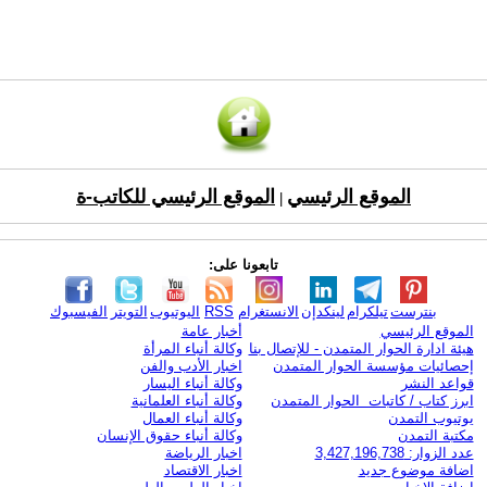
الموقع الرئيسي
الموقع الرئيسي للكاتب-ة
|
تابعونا على:
بنترست
تيلكرام
لينكدإن
الانستغرام
RSS
اليوتيوب
التويتر
الفيسبوك
الموقع الرئيسي
أخبار عامة
هيئة ادارة الحوار المتمدن - للإتصال بنا
وكالة أنباء المرأة
إحصائيات مؤسسة الحوار المتمدن
اخبار الأدب والفن
قواعد النشر
وكالة أنباء اليسار
ابرز كتاب / كاتبات الحوار المتمدن
وكالة أنباء العلمانية
يوتيوب التمدن
وكالة أنباء العمال
مكتبة التمدن
وكالة أنباء حقوق الإنسان
عدد الزوار: 3,427,196,738
اخبار الرياضة
اضافة موضوع جديد
اخبار الاقتصاد