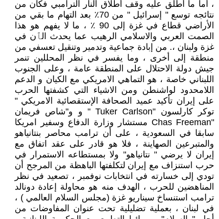
، أما ما أطلق عليه وقف أطلاق النار الترامبي فكان من
نتائجه توسع " إسرائيل " من 70٪ بعد التهام ما بقي من
الأراضي قطاع في غزة إلى 90 ٪ ، ما لا يفهم هو هذا
الصمت العربي والاسلامي الرهيب عما يحدث الٱن في
غزة ولبنان ،. من إبادة جماعية وتدمير وتنقيل تعسفي من
منطقة إلى أخرى ، وما يفسر في نظر المحللين تنمر
جيش دولة الاحتلال على المنطقة عامة ، وعلى الجنوب
اللبناني خاصة ، هو التماهي الامريكي مع الكيان و الدعم
اللامحدود لواشنطن ومن الاشياء التي كشفتها الحرب
على إيران تأكيد عميد الصحافة الإستقصائية الامريكي "
توكر كارلسون "Tuker Carlson " و و"شاص فريمان
"Chas Freeman مستشار وزارة الدفاع وسفير امريكا
سابقا في السعودية ، على أن ترامب محاصر بنتانياهو
والمتبرعين الصهاينة ، فلا هو قادر على عقد اتفاق مع
إيران لا يرضي " نتانياهو" ولا بمستطاعه الاستمرار في
حرب استنزاف مع إيران لتكلفتها الباهظة من المرجح أن
تودي إلى خسارته في انتخابات نوفمبر ، تصعيد في نظر
المناهضين للحرب ، الهدف منه هو محاولة إعادة دونالد
ترامب استنساخ سيناريو غزة (مجلس السلام العالمي ) ،
في لبنان ، بعملية تضليلية تحت عنوان المفاوضات من