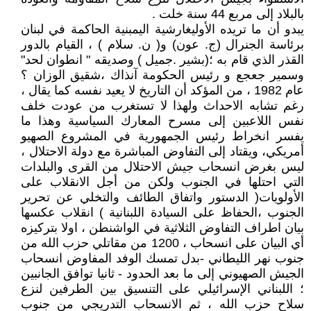
بالبلاد إلى مربع 44 سنة خلت .
يبدو أن ما تريده الأوليغارشية اليمبنية الحاكمة في لبنان
برئاسة الجنرال (ج. عون) و( ن. سلام ) ، القيام بالدور
القذر الذي قام به ؛(بشير .جميل ) وصديقه " انطوان لحد"
وسمير جعجع و رئيس الحكومة آنذاك ،شقيق الوزان ؟
عام 1982 ، من المؤكد أن التاريخ لا يعيد نفسه كما يقال ،
رغم تشابه الاحداث ولهذا لا تستغرب من عودت خلف
نفس اللاعبين إلى مسرح المعارك السياسية وهذا ما
يفسر انخراط رئيس الجمهورية في المشروع الصهيو
أمريكي، ويقتاد إلى التفاوض المباشرة مع دولة الاحتلال ،
ليس بغرض انسحاب جيش الاحتلال من القرى والبلدات
التي احتلها في الجنوب ولكن من أجل الانقلاب على
الأولويات( الدستور واتفاق الطائف والتخلي عن تحرير
الجنوب ،الحفاظ على السيادة اللبنانية ) انقلاب عكسها
بيان اطراف التفاوض الثلاثية في الواشنطن ، اولا بتركيزه
أي البيان على انسحاب ، 1200 من مقاتلي حزب الله من
جنوب نهر الليطاني -بدل تمسك الوفد المفاوض انسحاب
الجيش الصهيوني إلى ما بعد الحدود - ثانيا توافق الجانبين
؛ اللبناني الإسرائيلي على التنسيق بين الطرفين لنزع
سلاح حزب الله ، ثم الانسحاب التدريجي من جنوب