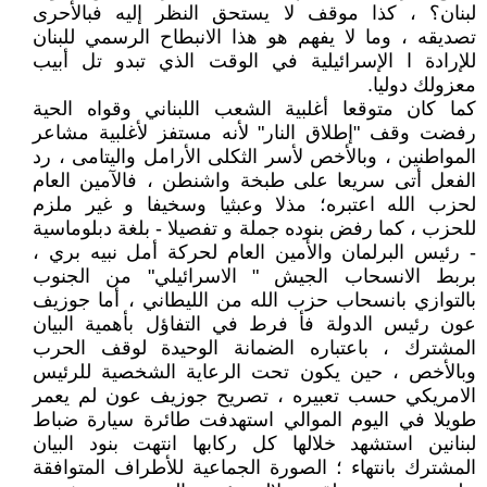
لبنان؟ ، كذا موقف لا يستحق النظر إليه فبالأحرى
تصديقه ، وما لا يفهم هو هذا الانبطاح الرسمي للبنان
للإرادة ا الإسرائيلية في الوقت الذي تبدو تل أبيب
معزولك دوليا.
كما كان متوقعا أغلبية الشعب اللبناني وقواه الحية
رفضت وقف "إطلاق النار" لأنه مستفز لأغلبية مشاعر
المواطنين ، وبالأخص لأسر الثكلى الأرامل واليتامى ، رد
الفعل أتى سريعا على طبخة واشنطن ، فالآمين العام
لحزب الله اعتبره؛ مذلا وعبثيا وسخيفا و غير ملزم
للحزب ، كما رفض بنوده جملة و تفصيلا - بلغة دبلوماسية
- رئيس البرلمان والأمين العام لحركة أمل نبيه بري ،
بربط الانسحاب الجيش " الاسرائيلي" من الجنوب
بالتوازي بانسحاب حزب الله من الليطاني ، أما جوزيف
عون رئيس الدولة فأ فرط في التفاؤل بأهمية البيان
المشترك ، باعتباره الضمانة الوحيدة لوقف الحرب
وبالأخص ، حين يكون تحت الرعاية الشخصية للرئيس
الامريكي حسب تعبيره ، تصريح جوزيف عون لم يعمر
طويلا في اليوم الموالي استهدفت طائرة سيارة ضباط
لبنانين استشهد خلالها كل ركابها انتهت بنود البيان
المشترك بانتهاء ؛ الصورة الجماعية للأطراف المتوافقة