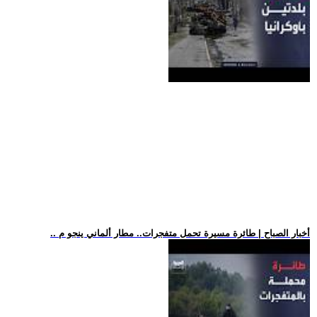
.. أخبار الصباح | طائرة مسيرة تحمل متفجرات.. مطار ألماني ينجو م