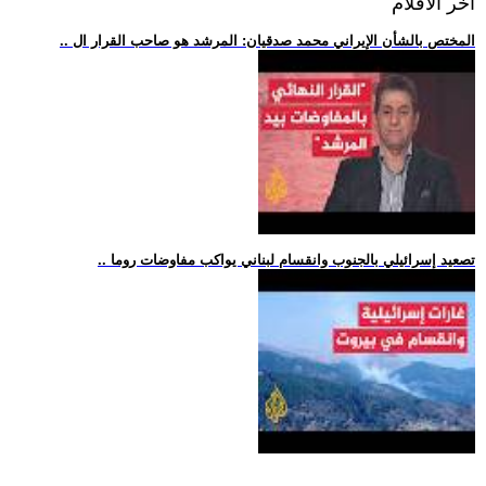
اخر الافلام
.. المختص بالشأن الإيراني محمد صدقيان: المرشد هو صاحب القرار ال
.. تصعيد إسرائيلي بالجنوب وانقسام لبناني يواكب مفاوضات روما