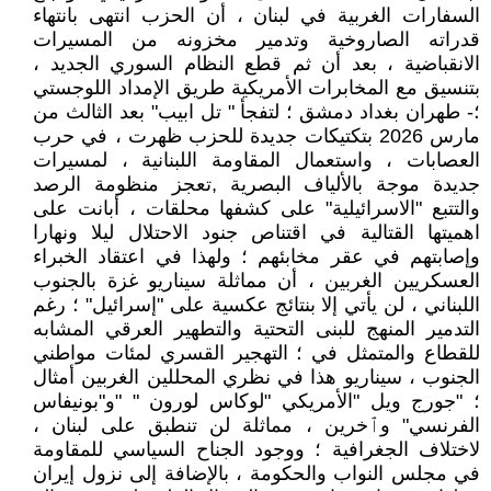
السفارات الغربية في لبنان ، أن الحزب انتهى بانتهاء
قدراته الصاروخية وتدمير مخزونه من المسيرات
الانقباضية ، بعد أن ثم قطع النظام السوري الجديد ،
بتنسيق مع المخابرات الأمريكية طريق الإمداد اللوجستي
؛- طهران بغداد دمشق ؛ لتفجأ " تل ابيب" بعد الثالث من
مارس 2026 بتكتيكات جديدة للحزب ظهرت ، في حرب
العصابات ، واستعمال المقاومة اللبنانية ، لمسيرات
جديدة موجة بالألياف البصرية ,تعجز منظومة الرصد
والتتبع "الاسرائيلية" على كشفها محلقات ، أبانت على
اهميتها القتالية في اقتناص جنود الاحتلال ليلا ونهارا
وإصابتهم في عقر مخابئهم ؛ ولهذا في اعتقاد الخبراء
العسكريين الغربين ، أن مماثلة سيناريو غزة بالجنوب
اللبناني ، لن يأتي إلا بنتائج عكسية على "إسرائيل" ؛ رغم
التدمير المنهج للبنى التحتية والتطهير العرقي المشابه
للقطاع والمتمثل في ؛ التهجير القسري لمئات مواطني
الجنوب ، سيناريو هذا في نظري المحللين الغربين أمثال
؛ "جورج ويل "الأمريكي "لوكاس لورون " "و"بونيفاس
الفرنسي" وٱخرين ، مماثلة لن تنطبق على لبنان ،
لاختلاف الجغرافية ؛ ووجود الجناح السياسي للمقاومة
في مجلس النواب والحكومة ، بالإضافة إلى نزول إيران