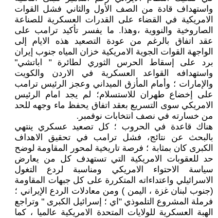
واستهداف قادة من الصف الأول والثاني فشل القوات
الامريكية في القضاء على القدرات العسكرية للصناعة
الصاروخية والنووية ،وهذا. ما يفسر تأكيد ترامب على
عقد اتفاق بالرغم من عودة التصعيد هذه الايام إلى
الواجهة القوات الجوية الامريكية خزان المياه جنوب إيران
برد على إسقاط الحرس الثوري لطائرة " اباتشي"
واستهدافه القواعد العسكرية في الاردن والكويت
والإمارات ؛ وأمام المأزق الميداني وعجز الرئيس ترامب
على إخضاع طهران للاستسلام؛ لم يجد امام الرئيس
الامريكي سوى التسريع بعقد اتفاق يحفظ ماء وجهه للحد
من خسارته في نصف انتخابات نوفمبر.
هناك قاعدة في الحروب ؛ كل تصعيد عسكري ينتهي
بالبحث عن نتائج، فشل ترامب في تحقيق الاهداف
الكبرى كان بمثابة ؛ فرصة تاريخية لمحور المقاومة لوضح
حد للعقوبات الامريكية التي تستهدف كل من يعارض
سياسة الاحتواء الامريكي ومناسبة لردع التغول
الاسرائيلي واعتداءاته المتكررة على كل جبهات المقاومة
(جنوب لبنان غزة ، اليمن ) ومن معادلات الردع الإيراني ؛
فرملة المشروع التلموذي "اي ؛ إسرائيل الكبرى " وتراجع
الهبة العسكرية للولايات المتحدة الامريكية عالميا ، كما