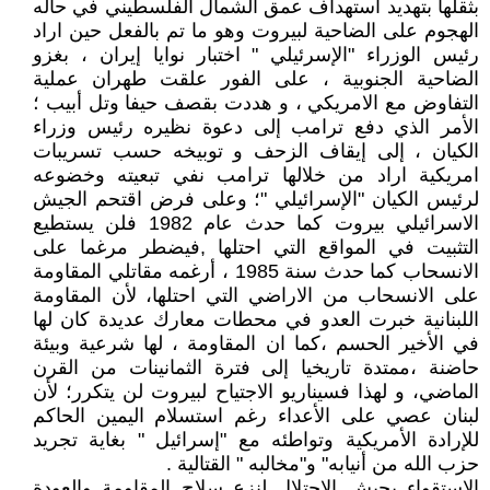
بثقلها بتهديد استهداف عمق الشمال الفلسطيني في حاله
الهجوم على الضاحية لبيروت وهو ما تم بالفعل حين اراد
رئيس الوزراء "الإسرئيلي " اختبار نوايا إيران ، بغزو
الضاحية الجنوبية ، على الفور علقت طهران عملية
التفاوض مع الامريكي ، و هددت بقصف حيفا وتل أبيب ؛
الأمر الذي دفع ترامب إلى دعوة نظيره رئيس وزراء
الكيان ، إلى إيقاف الزحف و توبيخه حسب تسريبات
امريكية اراد من خلالها ترامب نفي تبعيته وخضوعه
لرئيس الكيان "الإسرائيلي "؛ وعلى فرض اقتحم الجيش
الاسرائيلي بيروت كما حدث عام 1982 فلن يستطيع
التثبيت في المواقع التي احتلها ,فيضطر مرغما على
الانسحاب كما حدث سنة 1985 ، أرغمه مقاتلي المقاومة
على الانسحاب من الاراضي التي احتلها، لأن المقاومة
اللبنانية خبرت العدو في محطات معارك عديدة كان لها
في الأخير الحسم ،كما ان المقاومة ، لها شرعية وبيئة
حاضنة ،ممتدة تاريخيا إلى فترة الثمانينات من القرن
الماضي، و لهذا فسيناريو الاجتياح لبيروت لن يتكرر؛ لأن
لبنان عصي على الأعداء رغم استسلام اليمين الحاكم
للإرادة الأمريكية وتواطئه مع "إسرائيل " بغاية تجريد
حزب الله من أنيابه" و"مخالبه " القتالية .
الاستقواء بجيش الاحتلال لنزع سلاح المقاومة والعودة