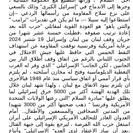
أجل " السلام" ، ورائها التطبيع مع الحكومة اللبنانية ،
وجرها إلى الاندماج في "إسرائيل الكبرى" وذلك بالسعي
على نزع سلاح المقاومة من رأسمالها الردعي --إن
استطاعوا إليه سبيلا --، ما لم يكن في تقديرات "ترامب "
والنتن ياهو" هو العودة القوية لمقاتلي "حزب الله بعد
إعادة ترتيب صفوفه ،فطيلت خمسة عشر شهرا من
جريان وقف لبنان بين لبنان وإسرائيل 19 شتنبر 2024
برعاية أمريكية وفرنسية توقفت المقاومة عن استهداف
النقط الخمس التي حافظ عليها جيش الاحتلال في
الجنوب اللبناني بالرغم من اتفاق وقف أطلاق النار بين
الجانبين ، لكن الجانب" الإسرائيلي " الذي وفر له الغرب
التغطية الدبلوماسية وفتح له مخازن أسلحته ، لم يلتزم
بأي قرار أممي أو اتفاق سياسي منذ عام 1948 فبالأحرى
ان يلتزم ببنود الاتفاق مع لبنان ، ولهذا شهد لبنان خلال
تلك الهدنة الهشة أكثر من 5000 خرق إسرائيلي لما
يطلق عليها "مبادرة السلام "التي رعتها الولايات المتحدة
الأمريكية وفرنسا " ذهب ضحيتها أكثر من 3000 شهيدا
من المدنين الصحافين والمسعفين والأطفال.. أمام
العدوان الغادر للتحالف الأمريكي الإسرائيلي على أيران
استغل حزب الله الفرصة ، ليرجع بقوة إلى جبهة القتال
،بعد أن ساد الاعتقاد لدى العدو" الاسرائيلي" وأتباع