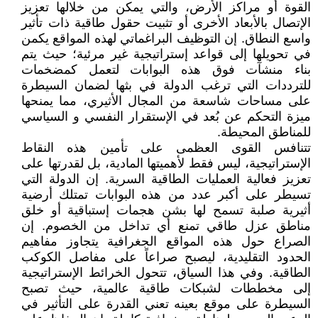
القوة أو مراكز الأرض، والتي يمكن من خلالها تعزيز
الإتصال بالأبعاد الأخرى أو تثبيت حقول طاقية ذات تأثير
واسع النطاق. إن التوظيف البراغماتي لهذه المواقع يكمن
في تحويلها إلى قواعد إستراتيجية غير مرئية؛ حيث يتم
بناء منشآت فوق هذه البوابات لتعمل كمضخمات
للترددات التي ترغب الدولة في بثها لضمان السيطرة
على مساحات شاسعة من المجال الأثيري، مما يمنحها
ميزة التحكم عن بُعد في الإستقرار النفسي و السياسي
للمناطق المحيطة.
تتنافس القوى العظمى على تأمين هذه النقاط
الإستراتيجية، ليس فقط لأهميتها المادية، بل لقدرتها على
تعزيز فعالية العمليات الطاقية السرية. إن الدولة التي
تسيطر على أكبر عدد من هذه البوابات تمتلك أرضية
أثيرية صلبة تسمح لها بشن هجمات إستباقية أو خلق
مناطق عزل طاقي تمنع أي تداخل من الخصوم. إن
الصراع حول هذه المواقع الجغرافية يتجاوز مفاهيم
الحدود التقليدية، ليصبح صراعاً على مفاصل الكوكب
الطاقية. وفي هذا السياق، تتحول الخرائط الإستراتيجية
إلى مخططات لشبكات طاقية عالمية، حيث تصبح
السيطرة على موقع بعينه تعني القدرة على التأثير في