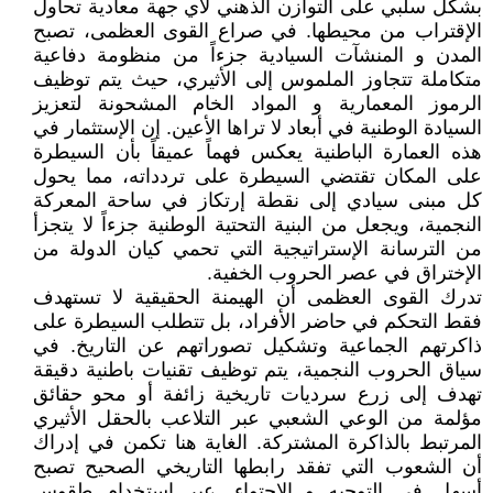
بشكل سلبي على التوازن الذهني لأي جهة معادية تحاول
الإقتراب من محيطها. في صراع القوى العظمى، تصبح
المدن و المنشآت السيادية جزءاً من منظومة دفاعية
متكاملة تتجاوز الملموس إلى الأثيري، حيث يتم توظيف
الرموز المعمارية و المواد الخام المشحونة لتعزيز
السيادة الوطنية في أبعاد لا تراها الأعين. إن الإستثمار في
هذه العمارة الباطنية يعكس فهماً عميقاً بأن السيطرة
على المكان تقتضي السيطرة على تردداته، مما يحول
كل مبنى سيادي إلى نقطة إرتكاز في ساحة المعركة
النجمية، ويجعل من البنية التحتية الوطنية جزءاً لا يتجزأ
من الترسانة الإستراتيجية التي تحمي كيان الدولة من
الإختراق في عصر الحروب الخفية.
تدرك القوى العظمى أن الهيمنة الحقيقية لا تستهدف
فقط التحكم في حاضر الأفراد، بل تتطلب السيطرة على
ذاكرتهم الجماعية وتشكيل تصوراتهم عن التاريخ. في
سياق الحروب النجمية، يتم توظيف تقنيات باطنية دقيقة
تهدف إلى زرع سرديات تاريخية زائفة أو محو حقائق
مؤلمة من الوعي الشعبي عبر التلاعب بالحقل الأثيري
المرتبط بالذاكرة المشتركة. الغاية هنا تكمن في إدراك
أن الشعوب التي تفقد رابطها التاريخي الصحيح تصبح
أسهل في التوجيه و الإحتواء. عبر إستخدام طقوس