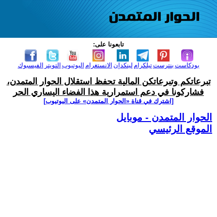
تابعونا على:
بودكاست
بنترست
تيلكرام
لينكدإن
الانستغرام
اليوتيوب
التويتر
الفيسبوك
تبرعاتكم وتبرعاتكن المالية تحفظ استقلال الحوار المتمدن،
فشاركونا في دعم استمرارية هذا الفضاء اليساري الحر
[اشترك في قناة ‫«الحوار المتمدن» على اليوتيوب]
الحوار المتمدن - موبايل
الموقع الرئيسي