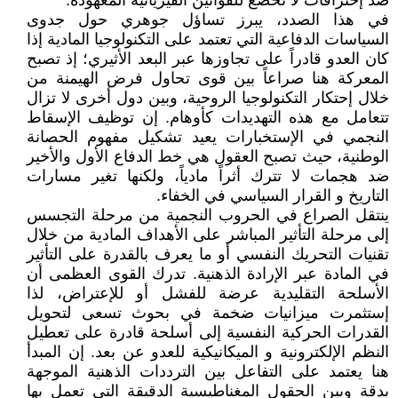
ضد إختراقات لا تخضع للقوانين الفيزيائية المعهودة.
في هذا الصدد، يبرز تساؤل جوهري حول جدوى
السياسات الدفاعية التي تعتمد على التكنولوجيا المادية إذا
كان العدو قادراً على تجاوزها عبر البعد الأثيري؛ إذ تصبح
المعركة هنا صراعاً بين قوى تحاول فرض الهيمنة من
خلال إحتكار التكنولوجيا الروحية، وبين دول أخرى لا تزال
تتعامل مع هذه التهديدات كأوهام. إن توظيف الإسقاط
النجمي في الإستخبارات يعيد تشكيل مفهوم الحصانة
الوطنية، حيث تصبح العقول هي خط الدفاع الأول والأخير
ضد هجمات لا تترك أثراً مادياً، ولكنها تغير مسارات
التاريخ و القرار السياسي في الخفاء.
ينتقل الصراع في الحروب النجمية من مرحلة التجسس
إلى مرحلة التأثير المباشر على الأهداف المادية من خلال
تقنيات التحريك النفسي أو ما يعرف بالقدرة على التأثير
في المادة عبر الإرادة الذهنية. تدرك القوى العظمى أن
الأسلحة التقليدية عرضة للفشل أو للإعتراض، لذا
إستثمرت ميزانيات ضخمة في بحوث تسعى لتحويل
القدرات الحركية النفسية إلى أسلحة قادرة على تعطيل
النظم الإلكترونية و الميكانيكية للعدو عن بعد. إن المبدأ
هنا يعتمد على التفاعل بين الترددات الذهنية الموجهة
بدقة وبين الحقول المغناطيسية الدقيقة التي تعمل بها