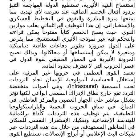
إستنساخ البنية الأثيرية، تستطيع الدولة المهاجمة التنبؤ
بردود أفعال الخصم الطاقية عند تعرضه لأي تهديد، مما
يمنحها ميزة المبادرة والتفوق في التخطيط العسكري
والإستخباراتي. إن هذا التوظيف البراغماتي يقلب موازين
القوى، حيث يصبح الخصم كتاباً مفتوحاً يمكن قراءته
والتحكم فيه عبر نموذجه الأثيري المستنسخ، مما يفرض
على الدول ضرورة تطوير دفاعات طاقية ديناميكية
ومتغيرة لا يمكن إستنساخها أو محاكاتها، وبذلك تصبح
المرونة الأثيرية هي المعيار الحقيقي لقوة الدول في
عصر الحروب التي لا تعترف بحدود المادة.
تعتمد القوى العظمى في حروبها غير المرئية على
إستغلال الحساسية البيولوجية للإنسان تجاه الترددات
تحت السمعية (Infrasound)، وهي أصوات منخفضة
التردد تقع خارج نطاق الإدراك السمعي الواعي لكنها تؤثر
بشكل مباشر على الجهاز العصبي والمركز العاطفي في
الدماغ. في سياق الحروب النجمية والباراسيكولوجيا
التطبيقية، يتم توظيف هذه الترددات كأداة براغماتية
للهندسة الإجتماعية وتفكيك الإستقرار النفسي للسكان
في المناطق المستهدفة. من خلال بث هذه الترددات عبر
شبكات البث الإعلامي أو أبراج الإتصالات، تستطيع القوى