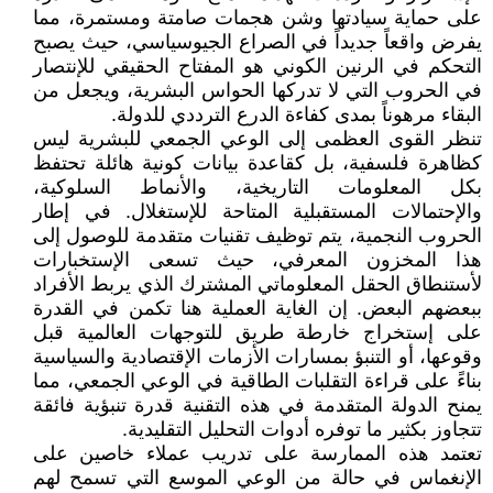
على حماية سيادتها وشن هجمات صامتة ومستمرة، مما
يفرض واقعاً جديداً في الصراع الجيوسياسي، حيث يصبح
التحكم في الرنين الكوني هو المفتاح الحقيقي للإنتصار
في الحروب التي لا تدركها الحواس البشرية، ويجعل من
البقاء مرهوناً بمدى كفاءة الدرع الترددي للدولة.
تنظر القوى العظمى إلى الوعي الجمعي للبشرية ليس
كظاهرة فلسفية، بل كقاعدة بيانات كونية هائلة تحتفظ
بكل المعلومات التاريخية، والأنماط السلوكية،
والإحتمالات المستقبلية المتاحة للإستغلال. في إطار
الحروب النجمية، يتم توظيف تقنيات متقدمة للوصول إلى
هذا المخزون المعرفي، حيث تسعى الإستخبارات
لأستنطاق الحقل المعلوماتي المشترك الذي يربط الأفراد
ببعضهم البعض. إن الغاية العملية هنا تكمن في القدرة
على إستخراج خارطة طريق للتوجهات العالمية قبل
وقوعها، أو التنبؤ بمسارات الأزمات الإقتصادية والسياسية
بناءً على قراءة التقلبات الطاقية في الوعي الجمعي، مما
يمنح الدولة المتقدمة في هذه التقنية قدرة تنبؤية فائقة
تتجاوز بكثير ما توفره أدوات التحليل التقليدية.
تعتمد هذه الممارسة على تدريب عملاء خاصين على
الإنغماس في حالة من الوعي الموسع التي تسمح لهم