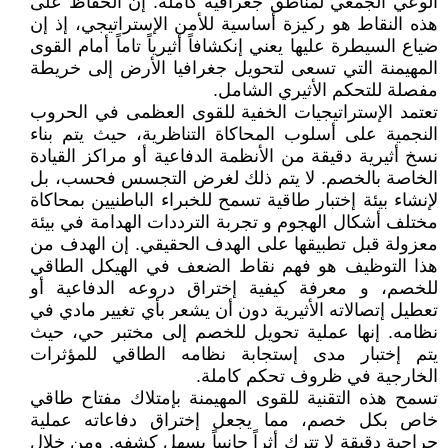
الوعي الجمعي لمناطق جغرافية كاملة. إن الحفاظ على
هذه النقاط هو ركيزة أساسية للأمن الإستراتيجي، إذ إن
ضياع السيطرة عليها يعني إنكشافاً أثيرياً تاماً أمام القوى
المهيمنة التي تسعى لتحويل جغرافيا الأرض إلى خريطة
مفصلة للتحكم الأثيري الشامل.
تعتمد الإستراتيجيات الخفية للقوى العظمى في الحروب
النجمية على أسلوب المحاكاة التناظرية، حيث يتم بناء
نسخ أثيرية دقيقة من الأنظمة الدفاعية أو مراكز القيادة
الخاصة بالخصم. لا يتم ذلك لغرض التجسس فحسب، بل
لإنشاء بيئة إختبار طاقية تسمح للخبراء الباطنيين بمحاكاة
مختلف أشكال الهجوم و تجربة الترددات الهدامة في بيئة
معزولة قبل تطبيقها على الهدف الحقيقي. إن الهدف من
هذا التوظيف هو فهم نقاط الضعف في الهيكل الطاقي
للخصم، و معرفة كيفية إختراق دروعه الدفاعية أو
تعطيل إتصالاته الأثيرية دون أن يشعر بأي تغيير مادي في
نظامه. إنها عملية تحويل للخصم إلى مختبر حي، حيث
يتم إختبار مدى إستجابة نظامه الطاقي للمؤثرات
الخارجية في ظروف تحكم كاملة.
تسمح هذه التقنية للقوى المهيمنة بإمتلاك مفتاح طاقي
خاص بكل خصم، مما يجعل إختراق دفاعاته عملية
جراحية دقيقة لا تترك أثراً جانبياً يسهل كشفه. ومن خلال