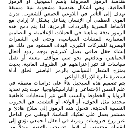
هندسة الرموز المعروفة بإسم السيجيل أو الرموز
الطاقية، وهي أشكال هندسية مشحونة بنية مسبقة
تهدف إلى التأثير في اللاوعي الجمعي للشعوب. تدرك
القوى العظمى أن الإنسان يتفاعل بشكل لا إرادي مع
الأنماط البصرية والترددات الرمزية، لذا يتم دمج هذه
الرموز بدقة متناهية في الحملات الإعلامية، و التصاميم
المعمارية للمنشآت السياسية، وحتى في الشفرات
البصرية للشركات الكبرى. الهدف المنشود من ذلك هو
إنشاء حقل طاقي يعمل كمرشح يوجه ردود أفعال
الجماهير، ويدفعهم نحو تبني مواقف معينة أو تقبل
سياسات قد تثير إعتراضهم في الظروف العادية، بحيث
يمتزج الشعار السياسي بالرمز الباطني لخلق أداة
سيطرة عابرة للإدراك الواعي.
يتم تصميم هذه السيجيل بناءً على دراسات معمقة في
علم النفس الإجتماعي و الباراسيكولوجيا، حيث يتم تحديد
الزوايا و الخطوط والنسب التي تثير إستجابات عاطفية
محددة مثل الخوف، أو الولاء، أو التشتت. في الحروب
النفسية الحديثة، تتحول هذه الرموز إلى سلاح هادئ و
مستمر يعمل على تفكيك التماسك الوطني من الداخل
عبر زرع فيروسات رمزية في العقل الجمعي تؤدي إلى
إنقسام مجتمعي أو قبول تدريجي بالتبعية. وبدلاً من