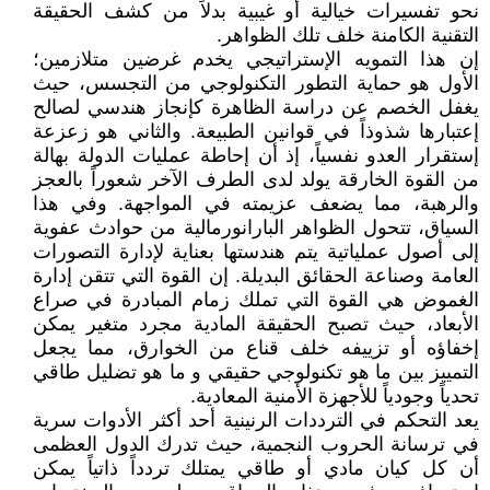
نحو تفسيرات خيالية أو غيبية بدلاً من كشف الحقيقة
التقنية الكامنة خلف تلك الظواهر.
إن هذا التمويه الإستراتيجي يخدم غرضين متلازمين؛
الأول هو حماية التطور التكنولوجي من التجسس، حيث
يغفل الخصم عن دراسة الظاهرة كإنجاز هندسي لصالح
إعتبارها شذوذاً في قوانين الطبيعة. والثاني هو زعزعة
إستقرار العدو نفسياً، إذ أن إحاطة عمليات الدولة بهالة
من القوة الخارقة يولد لدى الطرف الآخر شعوراً بالعجز
والرهبة، مما يضعف عزيمته في المواجهة. وفي هذا
السياق، تتحول الظواهر البارانورمالية من حوادث عفوية
إلى أصول عملياتية يتم هندستها بعناية لإدارة التصورات
العامة وصناعة الحقائق البديلة. إن القوة التي تتقن إدارة
الغموض هي القوة التي تملك زمام المبادرة في صراع
الأبعاد، حيث تصبح الحقيقة المادية مجرد متغير يمكن
إخفاؤه أو تزييفه خلف قناع من الخوارق، مما يجعل
التمييز بين ما هو تكنولوجي حقيقي و ما هو تضليل طاقي
تحدياً وجودياً للأجهزة الأمنية المعادية.
يعد التحكم في الترددات الرنينية أحد أكثر الأدوات سرية
في ترسانة الحروب النجمية، حيث تدرك الدول العظمى
أن كل كيان مادي أو طاقي يمتلك تردداً ذاتياً يمكن