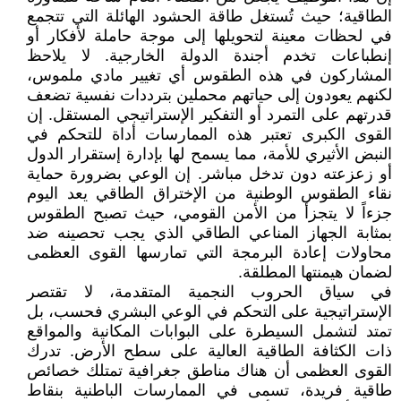
الطاقية؛ حيث تُستغل طاقة الحشود الهائلة التي تتجمع
في لحظات معينة لتحويلها إلى موجة حاملة لأفكار أو
إنطباعات تخدم أجندة الدولة الخارجية. لا يلاحظ
المشاركون في هذه الطقوس أي تغيير مادي ملموس،
لكنهم يعودون إلى حياتهم محملين بترددات نفسية تضعف
قدرتهم على التمرد أو التفكير الإستراتيجي المستقل. إن
القوى الكبرى تعتبر هذه الممارسات أداة للتحكم في
النبض الأثيري للأمة، مما يسمح لها بإدارة إستقرار الدول
أو زعزعته دون تدخل مباشر. إن الوعي بضرورة حماية
نقاء الطقوس الوطنية من الإختراق الطاقي يعد اليوم
جزءاً لا يتجزأ من الأمن القومي، حيث تصبح الطقوس
بمثابة الجهاز المناعي الطاقي الذي يجب تحصينه ضد
محاولات إعادة البرمجة التي تمارسها القوى العظمى
لضمان هيمنتها المطلقة.
في سياق الحروب النجمية المتقدمة، لا تقتصر
الإستراتيجية على التحكم في الوعي البشري فحسب، بل
تمتد لتشمل السيطرة على البوابات المكانية والمواقع
ذات الكثافة الطاقية العالية على سطح الأرض. تدرك
القوى العظمى أن هناك مناطق جغرافية تمتلك خصائص
طاقية فريدة، تسمى في الممارسات الباطنية بنقاط