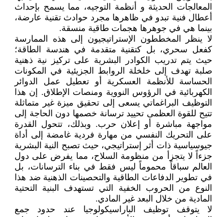
المعالجات الحديثة و أنظمة التوجيه، مما يسمح بإحداث
أعطال فنية تبدو في ظاهرها مجرد حوادث تقنية عارضة،
بينما هي في جوهرها هجمات طاقية منسقة.
لا ينظر المخططون الإستراتيجيون إلى هذه الممارسة
كفعل سحري، بل كتقنية متقدمة في هندسة الطاقة؛
حيث يتم تدريب الكوادر البشرية على تركيز نية ذهنية
صلبة تهدف إلى خلخلة الروابط الجزيئية في المكونات
الحساسة للأنظمة العسكرية أو تعطيل عمل الدوائر
الكهربائية في الرؤوس النووية ومنصات الإطلاق. إن هذا
التوظيف البراغماتي يسعى إلى تحقيق ميزة غير متماثلة
تتيح للقوة العظمى تحييد ترسانة خصمها دون الحاجة إلى
مواجهة مباشرة أو إعلان حرب. وبذلك، تتحول القدرة
على التحريك النفسي من مهارة فردية غامضة إلى أداة
جيوسياسية ذات أثر إستراتيجي، حيث تصبح النية البشرية
جزءاً لا يتجزأ من منظومة السلاح، مما يفرض على دول
العالم سباقاً محموماً ليس فقط في بناء الترسانات، بل
في تطوير الدفاعات الطاقية والتحصينات الذهنية ضد هذا
النوع من الحروب الخفية التي تستهدف البنية التحتية
المادية من خلال البعد غير المادي.
لا يتوقف توظيف الباراسيكولوجيا عند حدود جمع