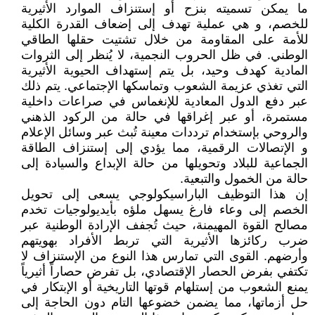
ما يمكن تسميته بنزح أو إستنزاف الموارد الأثيرية
للخصم، و هي عملية تهدف إلى إضعاف القدرة الكلية
للأمة على المقاومة من خلال تشتيت حقلها الطاقي
الوطني. في ظل الحروب النجمية، لا يُنظر إلى الثروات
المادية كهدف وحيد، بل يتم إستهداف الحيوية الأثيرية
التي تغذي عزيمة الشعوب وتماسكها الإجتماعي. يتم ذلك
عبر دفع الدول المعادية للإنغماس في صراعات داخلية
مستمرة، أو عبر إغراقها في حالة من الركود الذهني
والروحي بإستخدام ترددات معينة تُبث عبر وسائل الإعلام
و الإتصالات الرقمية، مما يؤدي إلى إستنزاف الطاقة
الجماعية للبلاد وتحويلها من حالة الإبداع والسيادة إلى
حالة من الخمول والتبعية.
إن هذا التوظيف الباراسيكولوجي يسعى إلى تحويل
الخصم إلى وعاء فارغ يسهل ملؤه بأيديولوجيات تخدم
مصالح القوة المهيمنة، حيث تُجفف الإرادة الوطنية عبر
ضرب ركائزها الأثيرية التي تربط الأفراد بهويتهم
وأرضهم. القوى التي تمارس هذا النوع من الإستنزاف لا
تكتفي بفرض الحصار الإقتصادي، بل تفرض حصاراً أثيرياً
يمنع الشعوب من إستلهام قوتها التاريخية أو الإبتكار في
حل أزماتها، مما يضمن خضوعها التام دون الحاجة إلى