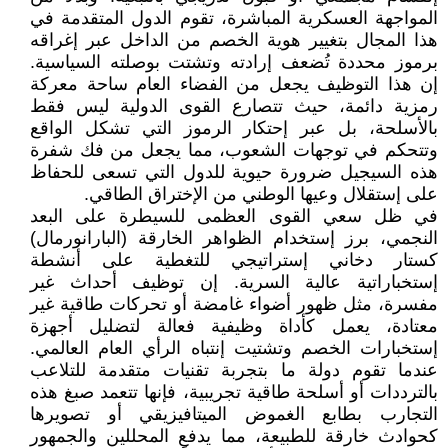
المواجهة العسكرية المباشرة، تقوم الدول المتقدمة في
هذا المجال بتغيير هوية الخصم من الداخل عبر إغراقه
برموز محددة تُضعف إرادته وتشتت بوصلته السياسية.
إن هذا التوظيف يجعل من الفضاء العام ساحة معركة
رمزية دائمة، حيث تتصارع القوى الدولية ليس فقط
بالأسلحة، بل عبر إحتكار الرموز التي تشكل الواقع
وتتحكم في توجهات الشعوب، مما يجعل من فك شفرة
هذه السيجيل ضرورة حيوية للدول التي تسعى للحفاظ
على إستقلال وعيها الوطني من الإختراق الطاقي.
في ظل سعي القوى العظمى للسيطرة على البعد
النجمي، برز إستخدام الظواهر الخارقة (البارانورمال)
كستار دخاني إستراتيجي للتغطية على أنشطة
إستخباراتية عالية السرية. إن توظيف أحداث غير
مفسرة، مثل ظهور أضواء غامضة أو تحركات طاقية غير
معتادة، يعمل كأداة وظيفية فعالة لتضليل أجهزة
إستخبارات الخصم وتشتيت إنتباه الرأي العام العالمي.
عندما تقوم دولة ما بتجربة تقنيات متقدمة للتلاعب
بالترددات أو أسلحة طاقية تجريبية، فإنها تتعمد صبغ هذه
التجارب بطابع الغموض الميتافيزيقي أو تصويرها
كحوادث خارقة للطبيعة، مما يدفع المحللين والجمهور