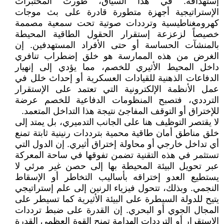
إستهدافه. في هذا السياق، طورت المختبرات
الإستراتيجية أجهزة متطورة قادرة على بث موجات
كهرومغناطيسية وترددات صوتية تحت سمعية مصممة
خصيصاً لزعزعة إستقرار الحقول الطاقية المحيطة
بالمنشآت الحساسة أو حتى الأفراد المستهدفين. إن
الغرض من هذه الممارسة هو خلق إضطراب تنافري
داخل المحيط الأثيري للخصم، مما يؤدي إلى إنهيار
الدفاعات الذهنية للقيادات العسكرية أو إحداث خلل في
عمل الأنظمة الإلكترونية التي تعتمد على الإستقرار
الترددي، فتصبح المنظومات الدفاعية للخصم عرضة
للإختراق أو التوقف المفاجئ نتيجة هذا التداخل المتعمد.
لا يقتصر التوظيف هنا على الجانب التدميري، بل يمتد إلى
خلق مناطق أمان طاقية محمية بترددات رنينية ثابتة تمنع
أي تداخل خارجي أو محاولة إختراق أثيري. إن الدول التي
تستثمر في هذه التقنية تضمن تفوقها في ساحة المعركة
عبر تحويل البيئة المحيطة بها إلى حصن غير مرئي لا
يستطيع العدو إختراقه بأساليب التخاطر أو الإسقاط
النجمي. وبذلك، تتحول فيزياء الرنين إلى علم إستراتيجي
يتيح للدولة السيطرة على البيئة الأثيرية كما تسيطر على
المجال الجوي أو البحري. إن القدرة على ضبط ترددات
الإستقرار أو الترددات الهدامة تمنح القوة العظمى القدرة