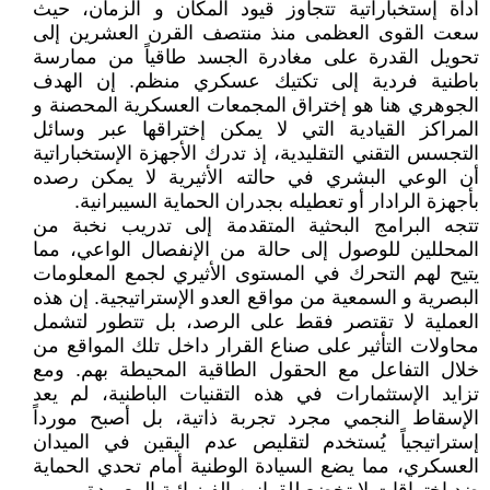
أداة إستخباراتية تتجاوز قيود المكان و الزمان، حيث
سعت القوى العظمى منذ منتصف القرن العشرين إلى
تحويل القدرة على مغادرة الجسد طاقياً من ممارسة
باطنية فردية إلى تكتيك عسكري منظم. إن الهدف
الجوهري هنا هو إختراق المجمعات العسكرية المحصنة و
المراكز القيادية التي لا يمكن إختراقها عبر وسائل
التجسس التقني التقليدية، إذ تدرك الأجهزة الإستخباراتية
أن الوعي البشري في حالته الأثيرية لا يمكن رصده
بأجهزة الرادار أو تعطيله بجدران الحماية السيبرانية.
تتجه البرامج البحثية المتقدمة إلى تدريب نخبة من
المحللين للوصول إلى حالة من الإنفصال الواعي، مما
يتيح لهم التحرك في المستوى الأثيري لجمع المعلومات
البصرية و السمعية من مواقع العدو الإستراتيجية. إن هذه
العملية لا تقتصر فقط على الرصد، بل تتطور لتشمل
محاولات التأثير على صناع القرار داخل تلك المواقع من
خلال التفاعل مع الحقول الطاقية المحيطة بهم. ومع
تزايد الإستثمارات في هذه التقنيات الباطنية، لم يعد
الإسقاط النجمي مجرد تجربة ذاتية، بل أصبح مورداً
إستراتيجياً يُستخدم لتقليص عدم اليقين في الميدان
العسكري، مما يضع السيادة الوطنية أمام تحدي الحماية