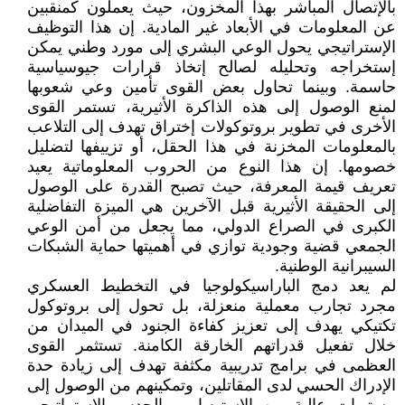
بالإتصال المباشر بهذا المخزون، حيث يعملون كمنقبين
عن المعلومات في الأبعاد غير المادية. إن هذا التوظيف
الإستراتيجي يحول الوعي البشري إلى مورد وطني يمكن
إستخراجه وتحليله لصالح إتخاذ قرارات جيوسياسية
حاسمة. وبينما تحاول بعض القوى تأمين وعي شعوبها
لمنع الوصول إلى هذه الذاكرة الأثيرية، تستمر القوى
الأخرى في تطوير بروتوكولات إختراق تهدف إلى التلاعب
بالمعلومات المخزنة في هذا الحقل، أو تزييفها لتضليل
خصومها. إن هذا النوع من الحروب المعلوماتية يعيد
تعريف قيمة المعرفة، حيث تصبح القدرة على الوصول
إلى الحقيقة الأثيرية قبل الآخرين هي الميزة التفاضلية
الكبرى في الصراع الدولي، مما يجعل من أمن الوعي
الجمعي قضية وجودية توازي في أهميتها حماية الشبكات
السيبرانية الوطنية.
لم يعد دمج الباراسيكولوجيا في التخطيط العسكري
مجرد تجارب معملية منعزلة، بل تحول إلى بروتوكول
تكتيكي يهدف إلى تعزيز كفاءة الجنود في الميدان من
خلال تفعيل قدراتهم الخارقة الكامنة. تستثمر القوى
العظمى في برامج تدريبية مكثفة تهدف إلى زيادة حدة
الإدراك الحسي لدى المقاتلين، وتمكينهم من الوصول إلى