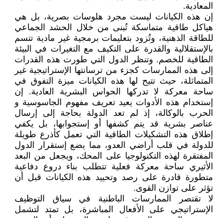
المعادية.
إن هذه الكيانات ليست مجرد هلوسات بصرية، بل هي
هياكل طاقية متماسكة تُبنى من خلال الحشد الجماعي
للطاقة الذهنية، وتُزود بتعليمات برمجية غير مادية تتسم
بالإستقلالية والقدرة على التكيف مع التغيرات في البيئة
الطاقية للخصم. وتنظر الدول التي طورت هذه القدرات
إلى هذه الممارسات كجزء من ترسانتها الإستراتيجية غير
المتماثلة، حيث تتيح لها هذه الكيانات ميزة التفوق في
ساحة معركة لا تدركها الحواس البشرية العادية. إن
إستخدام هذه الأدوات يعيد تعريف مفهوم الجاسوسية و
الحرب بالوكالة، إذ لم تعد الدولة بحاجة إلى إرسال
عناصر بشرية قد يتم كشفها أو إستجوابها، بل يكفي
إطلاق هذه التشكيلات الطاقية التي تعمل كأذرع طويلة
للدولة في قلب أراضي العدو، مما يضع إستقرار الدول
المفتقرة لهذه التكنولوجيا على المحك، ويجعل من البعد
الأثيري ساحة معركة فعلية تتطلب بناء دروع دفاعية
متطورة قادرة على رصد وتحييد هذه الكيانات قبل أن
تؤثر على توازن القوى.
لا تقتصر الممارسات الباطنية في سياق التوظيف
الإستراتيجي على الأفعال المباشرة، بل تمتد لتشمل