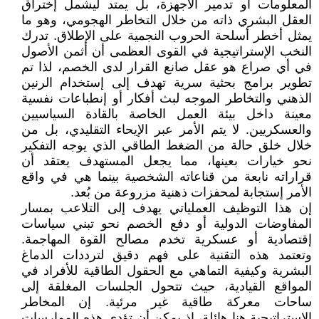
المعلومات أو تدمير الأجهزة، بل يمتد ليشمل إختراق
العقل البشري ذاته من خلال التخاطر الهجومي، وهو ما
يمثل أخطر أسلحة الحروب النجمية على الإطلاق. تدرك
النخب الإستراتيجية في القوى العظمى أن أثمن الأصول
في أي صراع هو عقل صانع القرار لدى الخصم، لذا تم
تطوير برامج بحثية سرية تهدف إلى إستخدام الرنين
الذهني والتخاطر الموجه لبث أفكار أو إنطباعات نفسية
معينة داخل بيئة العمل الخاصة بالقادة السياسيين
والعسكريين. لا يتم الأمر عبر الإيحاء التقليدي، بل من
خلال خلق حالة من الضغط الطاقي الذي يوجه التفكير
نحو خيارات بعينها، مما يجعل المستهدف يعتقد أن
قراراته نابعة من قناعاته الشخصية بينما هي في واقع
الأمر إستجابة لمحفزات ذهنية مزروعة من بُعد.
إن هذا التوظيف العملياتي يهدف إلى التلاعب بمسار
المفاوضات الدولية أو دفع الخصم نحو تبني سياسات
إقتصادية أو عسكرية تخدم مصالح القوة المهاجمة.
وتعتمد هذه التقنية على فهم دقيق لترددات الدماغ
البشرية وكيفية التماهي مع الحقول الطاقية للأفراد في
المواقع القيادية، حيث تتحول الجلسات المغلقة إلى
ساحات معركة طاقية غير مرئية. إن المخاطر
الإستراتيجية هنا هائلة، إذ يمكن أن تؤدي هذه الممارسات