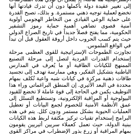
إلى تغيير عقيدة دولة بأكملها دون أن تدرك قيادتها أنها
تخضع لعملية توجيه ذهني مستمرة. و بذلك، تصبح القدرة
على حماية الوعي القيادي من التخاطر الهجومي أولوية
أمنية قصوى تضاهي أهمية حماية رموز التشفير
الحكومية، مما يفتح فصلاً جديداً في تاريخ الصراع الدولي
حيث يتم كسب الحروب داخل أروقة العقول قبل أن تبدأ
في الواقع الملموس.
تجاوزت الطموحات الإستراتيجية للقوى العظمى مرحلة
إستخدام القدرات الفردية لتصل إلى مرحلة التصنيع
الممنهج للكيانات الطاقية أو ما يُعرف في المدارس
الباطنية بتشكيل التفكير، وهي ممارسة تهدف إلى تجسيد
طاقات ذهنية مركزة في كيانات شبه واعية تُكلف بمهام
محددة في البعد الأثيري. إن المنطق البراغماتي وراء هذا
التوظيف يكمن في الحاجة إلى قوة عاملة لا تخضع للقيود
البيولوجية أو المراقبة الإلكترونية، وتستطيع التسلل إلى
عمق الأنظمة الأمنية للخصوم لجمع البيانات أو تعطيل
العمليات الحيوية بشكل مستمر ودون كلل. يتم في هذه
البرامج إستخدام تقنيات تركيز مكثفة لربط هذه الكيانات
ببنية الدولة، حيث تعمل كعملاء سريين أثيريين يقومون
بمهام المراقبة أو زرع بذور الإضطراب في مراكز القوى