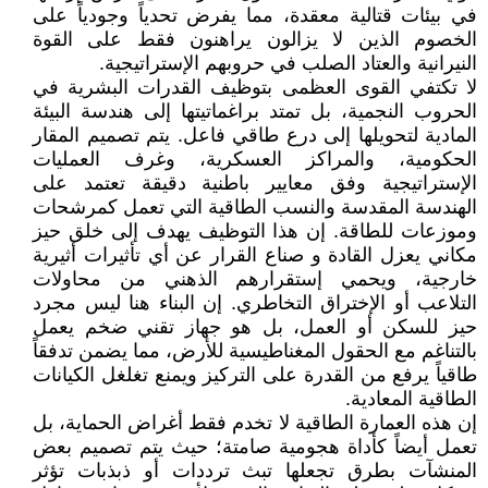
في بيئات قتالية معقدة، مما يفرض تحدياً وجودياً على
الخصوم الذين لا يزالون يراهنون فقط على القوة
النيرانية والعتاد الصلب في حروبهم الإستراتيجية.
لا تكتفي القوى العظمى بتوظيف القدرات البشرية في
الحروب النجمية، بل تمتد براغماتيتها إلى هندسة البيئة
المادية لتحويلها إلى درع طاقي فاعل. يتم تصميم المقار
الحكومية، والمراكز العسكرية، وغرف العمليات
الإستراتيجية وفق معايير باطنية دقيقة تعتمد على
الهندسة المقدسة والنسب الطاقية التي تعمل كمرشحات
وموزعات للطاقة. إن هذا التوظيف يهدف إلى خلق حيز
مكاني يعزل القادة و صناع القرار عن أي تأثيرات أثيرية
خارجية، ويحمي إستقرارهم الذهني من محاولات
التلاعب أو الإختراق التخاطري. إن البناء هنا ليس مجرد
حيز للسكن أو العمل، بل هو جهاز تقني ضخم يعمل
بالتناغم مع الحقول المغناطيسية للأرض، مما يضمن تدفقاً
طاقياً يرفع من القدرة على التركيز ويمنع تغلغل الكيانات
الطاقية المعادية.
إن هذه العمارة الطاقية لا تخدم فقط أغراض الحماية، بل
تعمل أيضاً كأداة هجومية صامتة؛ حيث يتم تصميم بعض
المنشآت بطرق تجعلها تبث ترددات أو ذبذبات تؤثر