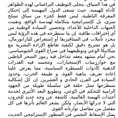
في هذا السياق، يتجلى التوظيف البراغماتي لهذه الظواهر
كأداة للهيمنة، حيث تسعى الدول المهيمنة إلى إحتكار
المعرفة الباطنية، ليس فقط كجزء من سباق تسلح
سري، بل كإستراتيجية متكاملة لهندسة الواقع، وتفتيت
الجبهات الداخلية للأعداء، وتحصين السيادة الوطنية من
أي إختراقات طاقية. إن ما سنطرحه في هذه الرؤية ليس
مجرد تأملات في الميتافيزيقا أو إستعراض للبارانورمال،
بل هو تشريح دقيق لكيفية تقاطع الإرادة البشرية مع
ميكانيكا الوعي وتوظيفهما في صراع القوى الجيوسياسي.
نحن أمام مشهد معقد تتداخل فيه رموز السحر الباطني
مع خوارزميات الإستخبارات، وتتجسد فيه القدرات
الذهنية كأدوات للسيطرة السياسية، مما يفرض علينا
إعادة تعريف ماهية القوة، و طبيعة الحرب، وحدود
السيادة في القرن الحادي و العشرين. إن كل إشكالية
سنطرحها تمثل حلقة في سلسلة طويلة من الجهود
الرامية للتحكم في الوعي، وتطويع البعد الأثيري لخدمة
أجندات الهيمنة العالمية، كاشفة عن وجه جديد للحروب
التي لا تدركها الأبصار، ولكن يشعر العالم بأثرها في كل
مفصل من مفاصل توازناته القوى.
يمثل الإسقاط النجمي في المنظور الإستراتيجي الحديث