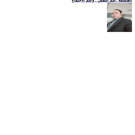
الفلسفة ,علم النفس , وعلم الاجتماع