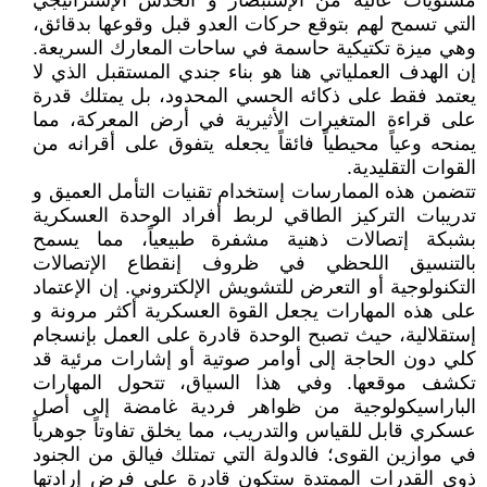
مستويات عالية من الإستبصار و الحدس الإستراتيجي
التي تسمح لهم بتوقع حركات العدو قبل وقوعها بدقائق،
وهي ميزة تكتيكية حاسمة في ساحات المعارك السريعة.
إن الهدف العملياتي هنا هو بناء جندي المستقبل الذي لا
يعتمد فقط على ذكائه الحسي المحدود، بل يمتلك قدرة
على قراءة المتغيرات الأثيرية في أرض المعركة، مما
يمنحه وعياً محيطياً فائقاً يجعله يتفوق على أقرانه من
القوات التقليدية.
تتضمن هذه الممارسات إستخدام تقنيات التأمل العميق و
تدريبات التركيز الطاقي لربط أفراد الوحدة العسكرية
بشبكة إتصالات ذهنية مشفرة طبيعياً، مما يسمح
بالتنسيق اللحظي في ظروف إنقطاع الإتصالات
التكنولوجية أو التعرض للتشويش الإلكتروني. إن الإعتماد
على هذه المهارات يجعل القوة العسكرية أكثر مرونة و
إستقلالية، حيث تصبح الوحدة قادرة على العمل بإنسجام
كلي دون الحاجة إلى أوامر صوتية أو إشارات مرئية قد
تكشف موقعها. وفي هذا السياق، تتحول المهارات
الباراسيكولوجية من ظواهر فردية غامضة إلى أصل
عسكري قابل للقياس والتدريب، مما يخلق تفاوتاً جوهرياً
في موازين القوى؛ فالدولة التي تمتلك فيالق من الجنود
ذوي القدرات الممتدة ستكون قادرة على فرض إرادتها