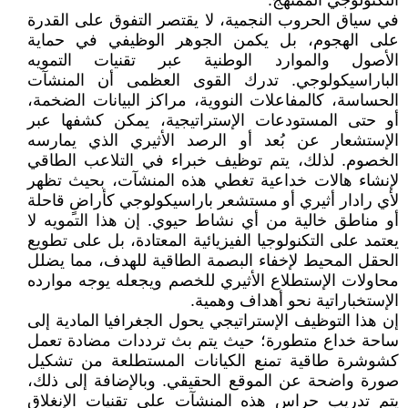
التكنولوجي الممنهج.
في سياق الحروب النجمية، لا يقتصر التفوق على القدرة
على الهجوم، بل يكمن الجوهر الوظيفي في حماية
الأصول والموارد الوطنية عبر تقنيات التمويه
الباراسيكولوجي. تدرك القوى العظمى أن المنشآت
الحساسة، كالمفاعلات النووية، مراكز البيانات الضخمة،
أو حتى المستودعات الإستراتيجية، يمكن كشفها عبر
الإستشعار عن بُعد أو الرصد الأثيري الذي يمارسه
الخصوم. لذلك، يتم توظيف خبراء في التلاعب الطاقي
لإنشاء هالات خداعية تغطي هذه المنشآت، بحيث تظهر
لأي رادار أثيري أو مستشعر باراسيكولوجي كأراضٍ قاحلة
أو مناطق خالية من أي نشاط حيوي. إن هذا التمويه لا
يعتمد على التكنولوجيا الفيزيائية المعتادة، بل على تطويع
الحقل المحيط لإخفاء البصمة الطاقية للهدف، مما يضلل
محاولات الإستطلاع الأثيري للخصم ويجعله يوجه موارده
الإستخباراتية نحو أهداف وهمية.
إن هذا التوظيف الإستراتيجي يحول الجغرافيا المادية إلى
ساحة خداع متطورة؛ حيث يتم بث ترددات مضادة تعمل
كشوشرة طاقية تمنع الكيانات المستطلعة من تشكيل
صورة واضحة عن الموقع الحقيقي. وبالإضافة إلى ذلك،
يتم تدريب حراس هذه المنشآت على تقنيات الإنغلاق