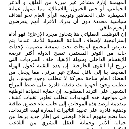
المهيمنة إثارة مشاعر غير مبررة من القلق، و الذعر
الجماعي، أو حتى الخمول واللامبالاة، مما يسهل عملية
السيطرة على الجماهير وتوجيه الرأي العام نحو أهداف
سياسية محددة دون أن يدرك الأفراد أنهم يتعرضون
لهجوم طاقي.
إن التوظيف العملياتي هنا يتجاوز مجرد الإزعاج؛ فهو أداة
إستراتيجية لإضعاف المناعة النفسية للأمة. عندما يتم
تعريض المجتمع لموجات تحت سمعية مصممة لإحداث
حالة من التوتر المستمر، تصبح الدولة أكثر عرضة
للإنقسام الداخلي وسهلة الإنقياد خلف السرديات التي
تروج لها القوى الخارجية. إن هذه التقنية تُحول الهواء
المحيط بنا إلى ناقل لسلاح غير مرئي، مما يجعل من
الفضاء العام ساحة معركة لا تتطلب وجود جيوش، بل
تتطلب وجود أجهزة بث دقيقة قادرة على ضبط المزاج
الشعبي على التردد المطلوب. إن حماية السيادة الوطنية
في مواجهة هذه التهديدات تتطلب تطوير تقنيات كشف
متقدمة لرصد هذه الموجات، إلى جانب بناء حصون طاقية
وذهنية قادرة على تحييد التأثيرات الضارة لهذه الترددات،
مما يضع مفهوم الدفاع الوطني في إطار جديد يربط بين
حماية الأثير وحماية العقل البشري من التلاعب