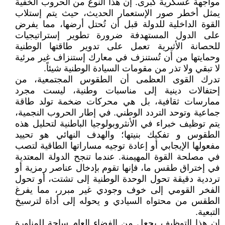
مواجهة عسكرية كبرى. إن هذا النوع من الحروب الخفية
يمثل أخطر صور الإستعمار الحديث، حيث يتم إستلاب
القوة الداخلية للدولة قبل أن تُحتل أرضها، مما يفرض
على الدول المستهدفة ضرورة تطوير إستراتيجيات
للحصانة الأثيرية تعمل على تدوير طاقتها الوطنية
وحمايتها من أن تُستنزف في معارك إستنزاف غير مرئية
لا تبقي ولا تذر من مقومات السيادة الوطنية شيئاً.
تدرك القوى العظمى أن الطقوس المجتمعية، من
إحتفالات دينية إلى مناسبات وطنية، ليست مجرد
ممارسات ثقافية، بل هي محركات ضخمة تولد طاقة
جماعية وتوحد التردد الوطني. في إطار الحروب النجمية،
يتم توظيف خبراء في الأنثروبولوجيا الباطنية لتحليل هذه
الطقوس و تفكيك بنيتها؛ والهدف النهائي هو تحييد
مفعولها الإيجابي أو إعادة توجيه مساراتها الطاقية لتصب
في مصلحة القوة المهيمنة. عندما تنجح الدولة المعتدية
في إختراق طقس ما، فإنها تقوم بإدخال عناصر رمزية أو
ترددية دقيقة تحول الوحدة الوطنية إلى تشتت، أو تحول
الفخر القومي إلى خوف وجودي غير مبرر، مما يفرغ
الطقس من محتواه السيادي و يحوله إلى أداة لترسيخ
التبعية.
إن هذا التوظيف يجعل من الفضاء العام ساحة للمناورة