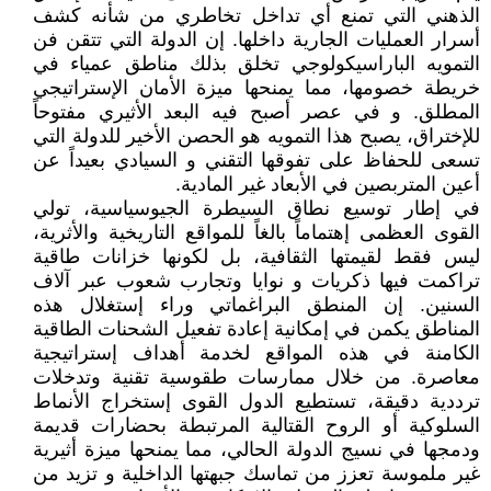
الذهني التي تمنع أي تداخل تخاطري من شأنه كشف
أسرار العمليات الجارية داخلها. إن الدولة التي تتقن فن
التمويه الباراسيكولوجي تخلق بذلك مناطق عمياء في
خريطة خصومها، مما يمنحها ميزة الأمان الإستراتيجي
المطلق. و في عصر أصبح فيه البعد الأثيري مفتوحاً
للإختراق، يصبح هذا التمويه هو الحصن الأخير للدولة التي
تسعى للحفاظ على تفوقها التقني و السيادي بعيداً عن
أعين المتربصين في الأبعاد غير المادية.
في إطار توسيع نطاق السيطرة الجيوسياسية، تولي
القوى العظمى إهتماماً بالغاً للمواقع التاريخية والأثرية،
ليس فقط لقيمتها الثقافية، بل لكونها خزانات طاقية
تراكمت فيها ذكريات و نوايا وتجارب شعوب عبر آلاف
السنين. إن المنطق البراغماتي وراء إستغلال هذه
المناطق يكمن في إمكانية إعادة تفعيل الشحنات الطاقية
الكامنة في هذه المواقع لخدمة أهداف إستراتيجية
معاصرة. من خلال ممارسات طقوسية تقنية وتدخلات
ترددية دقيقة، تستطيع الدول القوى إستخراج الأنماط
السلوكية أو الروح القتالية المرتبطة بحضارات قديمة
ودمجها في نسيج الدولة الحالي، مما يمنحها ميزة أثيرية
غير ملموسة تعزز من تماسك جبهتها الداخلية و تزيد من