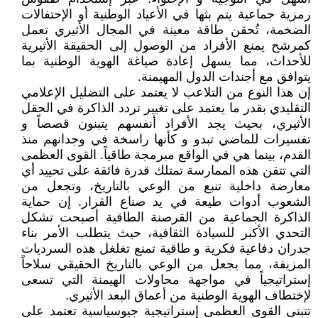
رمزية جماعية يتم بثها في الأعياد الوطنية أو الإحتفالات
الضخمة، تُحقن طاقة معينة في المجال الأثيري تعمل
كمرشح يمنع الأفراد من الوصول إلى الحقيقة الأثيرية
للأحداث، مما يسهل إعادة صياغة الهوية الوطنية بما
يتوافق مع أجندات الدول المهيمنة.
إن هذا النوع من التلاعب لا يعتمد على التضليل الإعلامي
التقليدي بقدر ما يعتمد على تغيير تردد الذاكرة في الحقل
الأثيري، بحيث يجد الأفراد أنفسهم يتبنون قصصاً و
تفسيرات للماضي تبدو و كأنها راسخة في وجدانهم منذ
القدم، بينما هي في الواقع مبرمجة طاقياً. القوى العظمى
التي تتقن هذه الممارسة تمتلك قدرة فائقة على تحييد أي
معارضة داخلية تنبع من الوعي بالتاريخ، وتجعل من
الشعوب أدوات طيعة في يد صناع القرار. إن حماية
الذاكرة الجماعية من القرصنة الطاقية أصبحت تشكل
التحدي الأكبر للسيادة الثقافية، حيث يتطلب الأمر بناء
جدران دفاعية فكرية و طاقية تمنع تغلغل هذه السرديات
المزيفة، مما يجعل من الوعي بالتاريخ الحقيقي سلاحاً
إستراتيجياً في مواجهة محاولات الهيمنة التي تسعى
لإختطاف الهوية الوطنية من أعماق البعد الأثيري.
تتبنى القوى العظمى إستراتيجية جيوسياسية تعتمد على