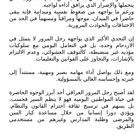
يتحملها والإصرار الذي يرافق أداءه لواجبه.
ورغم ما يواجهه من ضغوط نفسية وميدانية فإنه يبقى
حاضراً في الميدان، موجهاً ومراقباً ومسهماً في الحد من
الاختناقات والحوادث المرورية.
إن التحدي الأكبر الذي يواجهه رجل المرور لا يتمثل في
الازدحام وحده، بل في التعامل اليومي مع سلوكيات
مؤذيه غير منضبطة، كالتوقف العشوائي، وعدم الالتزام
بالإشارات، والتجاوز على القوانين والتعليمات.
ومع ذلك يواصل أداء مهامه بصبر ومهنية، مستنداً إلى
خبرته وإحساسه العالي بالمسؤولية.
لقد أصبح رجل المرور العراقي أحد أبرز الوجوه الحاضرة
في حياة المواطنين اليومية فهو لا ينظم السير فحسب،
بل يسهم في ترسيخ ثقافة احترام القانون والنظام،
ويؤدي دورا إنسانيا من خلال مساعدة كبار السن
والمرضى وطلبة المدارس وغيرهم من مستخدمي
الطريق.