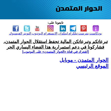
تابعونا على:
بودكاست
بنترست
تيلكرام
لينكدإن
الانستغرام
اليوتيوب
التويتر
الفيسبوك
تبرعاتكم وتبرعاتكن المالية تحفظ استقلال الحوار المتمدن،
فشاركونا في دعم استمرارية هذا الفضاء اليساري الحر
[اشترك في قناة ‫«الحوار المتمدن» على اليوتيوب]
الحوار المتمدن - موبايل
الموقع الرئيسي