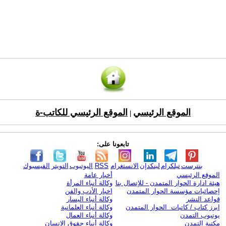
الموقع الرئيسي
الموقع الرئيسي للكاتب-ة
|
تابعونا على:
بنترست
تيلكرام
لينكدإن
الانستغرام
RSS
اليوتيوب
التويتر
الفيسبوك
الموقع الرئيسي
أخبار عامة
هيئة ادارة الحوار المتمدن - للإتصال بنا
وكالة أنباء المرأة
إحصائيات مؤسسة الحوار المتمدن
اخبار الأدب والفن
قواعد النشر
وكالة أنباء اليسار
ابرز كتاب / كاتبات الحوار المتمدن
وكالة أنباء العلمانية
يوتيوب التمدن
وكالة أنباء العمال
مكتبة التمدن
وكالة أنباء حقوق الإنسان