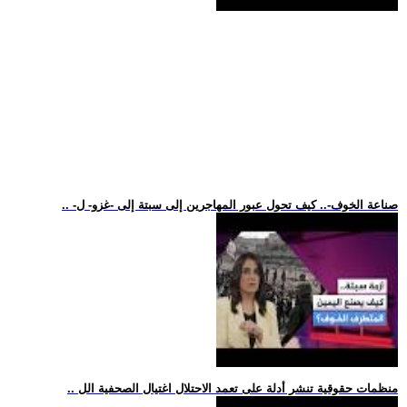
.. -صناعة الخوف-.. كيف تحول عبور المهاجرين إلى سبتة إلى -غزو- ل
.. منظمات حقوقية تنشر أدلة على تعمد الاحتلال اغتيال الصحفية الل