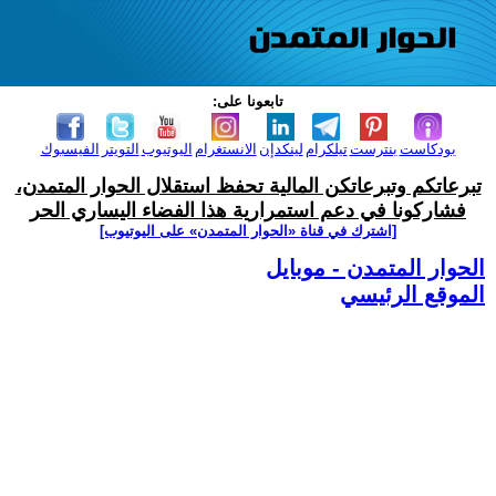
تابعونا على:
بودكاست
بنترست
تيلكرام
لينكدإن
الانستغرام
اليوتيوب
التويتر
الفيسبوك
تبرعاتكم وتبرعاتكن المالية تحفظ استقلال الحوار المتمدن،
فشاركونا في دعم استمرارية هذا الفضاء اليساري الحر
[اشترك في قناة ‫«الحوار المتمدن» على اليوتيوب]
الحوار المتمدن - موبايل
الموقع الرئيسي