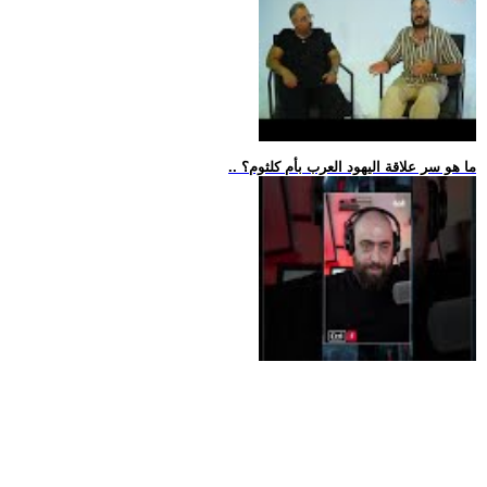
.. ما هو سر علاقة اليهود العرب بأم كلثوم؟