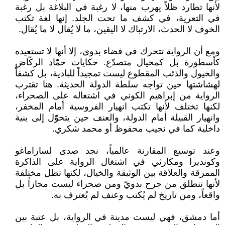
لأنها تطارد ظلاً يهرب منها، لا رغبة في البلاغة بل رغبة
في التعرية، في كشف ما تحت الجلد. إنها لغة تكتب
الخوف لا الحدث، الارتباك لا اليقين، ما لا يُقال لا ما يُقال.
ومع أن الرواية تتحرك في فضاء بدوي، إلا أنها لا تستعيده
كأسطورة بل كمخيال متصدّع. حكايات حمّاد الركّاض
والخيول والذئب المقطوع ليست تمجيداً للبادية، بل كشفاً
لهشاشتها حين تواجه سلطة الدولة الحديثة. هنا تقترب
الرواية من إبراهيم الكوني في اشتغاله على الصحراء،
لكنها تختلف لأنها تكتب انهيار الفروسية أمام المخفر،
وانهيار القبيلة أمام الدولة، والعنف حين يتحوّل إلى بنية
داخلية كما في نجيب محفوظ أو محمد شكري.
وعند توسيع المقارنة عالمياً، نجد صدى لساراماغو
وكونديرا ومكارثي في اشتغال الرواية على الذاكرة
الممزقة والعلاقة بين الوثيقة والخيال، لكنها تظل مختلفة
لأنها تنطلق من جرح بدويّ ومن صحراء ليست مجازاً بل
واقعاً، ومن تاريخ لم يُكتب وعنف لم يُعترف به.
أما دمشق، فهي ليست مدينة في الرواية، بل عتبة بين