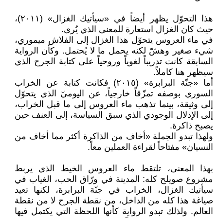
هذا التحوّل يظهر أيضاً في «سيأتيك الغزال» (٢٠١١)،
حيث كان الغزال استعارة للمعنى الذي يُرى.
في ماء العروس يتحوّل هذا الغزال إلى الفلاش ميموري،
شيء صغير وهشّ لكنه يحمل ما لا يُحتمل. وكأن الرواية
السابقة كانت تدريباً لغوياً وروحياً على كتابة الجرح الذي
سيظهر هنا كاملاً.
أما «جنّة البرابرة» (٢٠١٥) فكانت كتابة عن الخراب
السوري بوصفه تمزّقاً خارجياً، عن اليوميّ الذي يتحوّل
إلى وثيقة، بينما تذهب ماء العروس إلى ما قبل الخراب،
إلى الإذلال الوجودي الذي سبق السياسة، إلى العنف حين
يصبح ذاكرة.
ولهذا تبدو الجملة «أخاف من الذاكرة أكثر مما أخاف من
النسيان» مفتاحاً لقراءة العملين معاً.
بهذا المعنى، تلتقط ماء العروس الخيط الذي يربط
مشروع صويلح كله: المدينة في ورّاق الحب، الغياب في
سيأتيك الغزال، الخراب في جنّة البرابرة، لكنها تعيد
صياغة هذا كله من الداخل، من نقطة الجرح لا من نقطة
العالم. ولذلك تبدو الرواية كأنها اللحظة التي يكتمل فيها