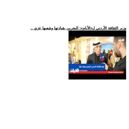
.. وزير الثقافة الأردني لـ«الأيام»: البحرين بقيادتها وشعبها عزي