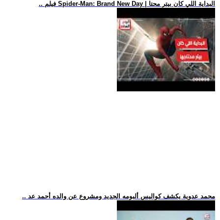
.. فيلم Spider-Man: Brand New Day | البداية اللي كان بيتر محتا
.. محمد عدوية يكشف كواليس ألبومه الجديد ومشروع عن والده أحمد عد