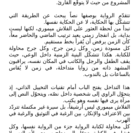
المشروع من حيث لا يتوقّع القارئ.
تتقدّم الرواية بوصفها نصاً يبحث عن الطريقة التي
تتشكّل بها الحكاية، لا عن الحكاية نفسها.
تبدأ من لحظة العثور على الفلاش ميموري، لكنها ليست
بداية، بل انفجار زمني يعيد ترتيب الماضي والحاضر معاً،
كأن الزمن يرفض أن يُقرأ بخط مستقيم.
كل مسودة زمن، وكل زمن جرح، وكل جرح محاولة
للكتابة. هكذا تتشكّل البنية الزمنية داخل الوعي، حيث
يقف الطفل والرجل والكاتب في المكان نفسه، يراقبون
المشهد ذاته من زوايا متداخلة، في زمن لا يُقاس
بالساعات بل بالندوب.
هذا التداخل يفتح الباب أمام تقنيات التخييل الذاتي، إذ
يتحوّل الراوي إلى شخصية داخل نصّه، ويتحوّل النص إلى
مرآة يرى فيها نفسه وهو يكتب.
الفلاش ميموري ليس أرشيفاً، بل سيرة غير مكتملة تتردّد
بين الاعتراف والإنكار، بين الرغبة في التوثيق والرغبة في
الهرب.
كل محاولة لكتابة الرواية جزء من الرواية نفسها، وكل