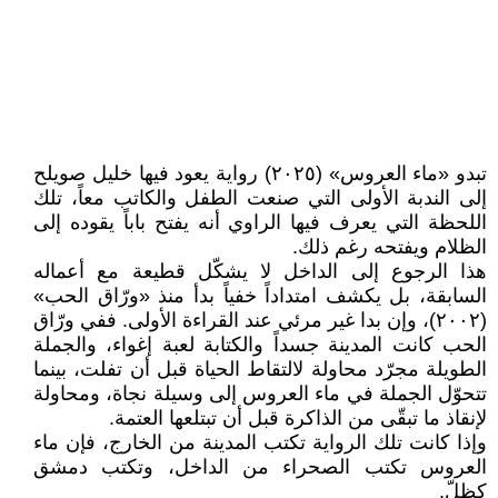
تبدو «ماء العروس» (٢٠٢٥) رواية يعود فيها خليل صويلح
إلى الندبة الأولى التي صنعت الطفل والكاتب معاً، تلك
اللحظة التي يعرف فيها الراوي أنه يفتح باباً يقوده إلى
الظلام ويفتحه رغم ذلك.
هذا الرجوع إلى الداخل لا يشكّل قطيعة مع أعماله
السابقة، بل يكشف امتداداً خفياً بدأ منذ «ورّاق الحب»
(٢٠٠٢)، وإن بدا غير مرئي عند القراءة الأولى. ففي ورّاق
الحب كانت المدينة جسداً والكتابة لعبة إغواء، والجملة
الطويلة مجرّد محاولة لالتقاط الحياة قبل أن تفلت، بينما
تتحوّل الجملة في ماء العروس إلى وسيلة نجاة، ومحاولة
لإنقاذ ما تبقّى من الذاكرة قبل أن تبتلعها العتمة.
وإذا كانت تلك الرواية تكتب المدينة من الخارج، فإن ماء
العروس تكتب الصحراء من الداخل، وتكتب دمشق
كظلّ.