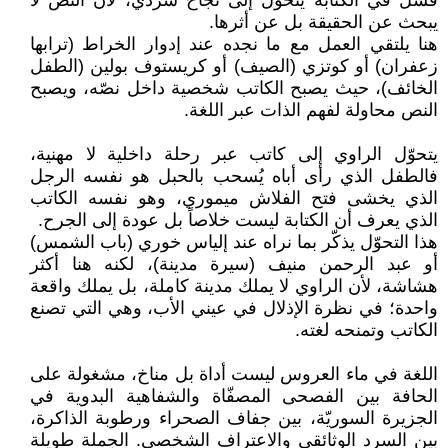
فشل في الكتابة يتحوّل إلى نجاح سردي، لأن النص لا
يبحث عن الحقيقة بل عن أثرها.
هنا يلتقي العمل مع ما نجده عند إدوار الخراط (ترابها
زعفران) أو كوتزي (الصيف) أو كريستوف بولين (الطفل
الخائف)، حيث يصبح الكاتب شخصية داخل نصّه، ويصبح
النص محاولة لفهم الذات عبر اللغة.
يتحوّل الراوي إلى كاتب عبر رحلة داخلية لا مهنية،
فالطفل الذي رأى أباه يُسحب بالحبل هو نفسه الرجل
الذي يخشى فتح الفلاش ميموري، وهو نفسه الكاتب
الذي يعرف أن الكتابة ليست خلاصاً بل عودة إلى الجرح.
هذا التحوّل يذكّر بما نراه عند إلياس خوري (باب الشمس)
أو عبد الرحمن منيف (سيرة مدينة)، لكنه هنا أكثر
هشاشة، لأن الراوي لا يملك مدينة كاملة، بل يملك واقعة
واحدة؛ في نظرة الإذلال في عيني الأب، وهي التي تصنع
الكاتب وتمنحه لغته.
اللغة في ماء العروس ليست أداة بل مناخ، مشغولة على
الحافة بين الفصحى المصفّاة والشفاهية البدوية في
الجزيرة السوريّة، بين جفاف الصحراء ورطوبة الذاكرة،
بين السرد الوثائقي والاعتراف الشخصي. الجملة طويلة