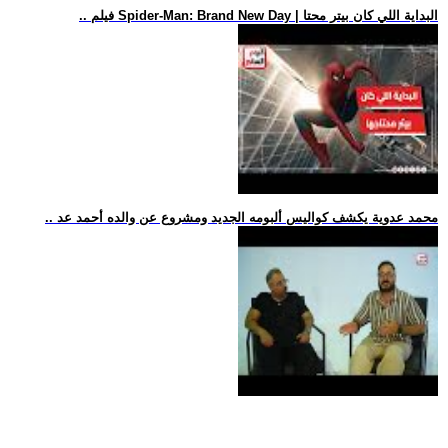
.. فيلم Spider-Man: Brand New Day | البداية اللي كان بيتر محتا
.. محمد عدوية يكشف كواليس ألبومه الجديد ومشروع عن والده أحمد عد