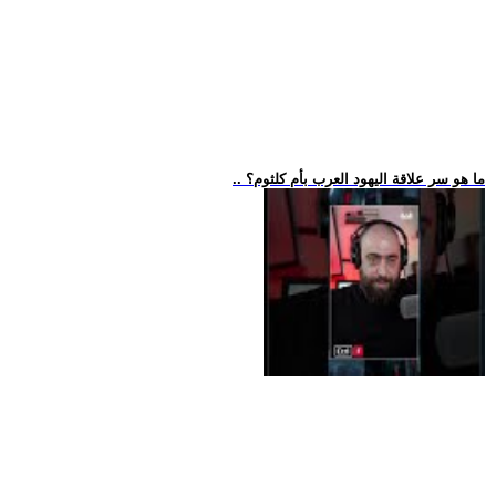
.. ما هو سر علاقة اليهود العرب بأم كلثوم؟