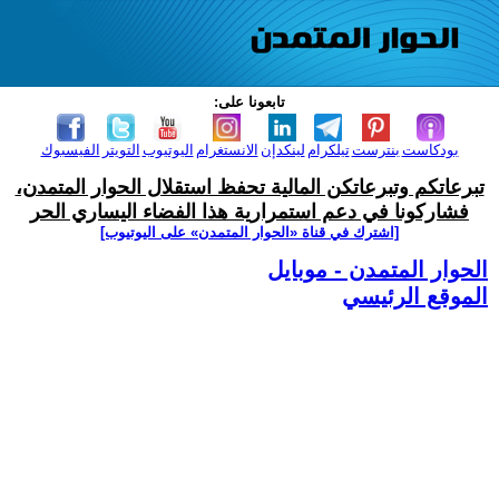
تابعونا على:
بودكاست
بنترست
تيلكرام
لينكدإن
الانستغرام
اليوتيوب
التويتر
الفيسبوك
تبرعاتكم وتبرعاتكن المالية تحفظ استقلال الحوار المتمدن،
فشاركونا في دعم استمرارية هذا الفضاء اليساري الحر
[اشترك في قناة ‫«الحوار المتمدن» على اليوتيوب]
الحوار المتمدن - موبايل
الموقع الرئيسي