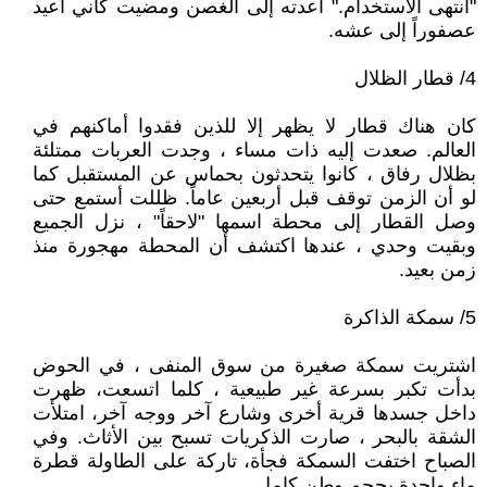
"انتهى الاستخدام." أعدته إلى الغصن ومضيت كأني أعيد
عصفوراً إلى عشه.
4/ قطار الظلال
كان هناك قطار لا يظهر إلا للذين فقدوا أماكنهم في
العالم. صعدت إليه ذات مساء ، وجدت العربات ممتلئة
بظلال رفاق ، كانوا يتحدثون بحماس عن المستقبل كما
لو أن الزمن توقف قبل أربعين عاماً. ظللت أستمع حتى
وصل القطار إلى محطة اسمها "لاحقاً" ، نزل الجميع
وبقيت وحدي ، عندها اكتشف أن المحطة مهجورة منذ
زمن بعيد.
5/ سمكة الذاكرة
اشتريت سمكة صغيرة من سوق المنفى ، في الحوض
بدأت تكبر بسرعة غير طبيعية ، كلما اتسعت، ظهرت
داخل جسدها قرية أخرى وشارع آخر ووجه آخر، امتلأت
الشقة بالبحر ، صارت الذكريات تسبح بين الأثاث. وفي
الصباح اختفت السمكة فجأة، تاركة على الطاولة قطرة
ماء واحدة بحجم وطن كامل.