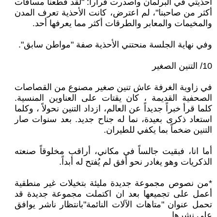
أحذيتي في البرلمان وأصدرت قراراً: "لقد قطعنا مسافات
أكثر من صاحبنا"، لم اعترض، كانت الأحذية تعرف المدن
والمخيمات والمعابر والطرقات أكثر مما يعرفها أحد.
وفي نهاية الجلسة منحتني الأحذية صفة "مواطن سابق".
10/ التنين الصغير
في زاوية الغرفة عاش تنين صغير مصنوع من القصاصات
الصحفية القديمة ، كان يقتات على العناوين المنسية.
كلما قرأ خبراً جديداً عن العالم، ازداد التنين نحولاً ، وكلما
استعاد ذكرى بعيدة، نما له جناح جديد. بعد سنوات صار
التنين ضخماً بما يكفي للطيران.
أما انا، فبقيت جالساً في مكاني، أراقب مخلوقاً صنعته
الذكريات وهو يغادر نحو أفق لم يُفتح له أبداً.
*من نصوص مجموعة جديدة مليئة بتخيلات غير منطقية
أعمل على تجميعها بعد ان اكتملت مجموعة جديدة قد
تحمل عنوان "متاهات الآلات النائمة"بانتظار ناشر يوافق
على نشرها.