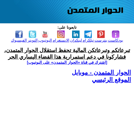
تابعونا على:
بودكاست
بنترست
تيلكرام
لينكدإن
الانستغرام
اليوتيوب
التويتر
الفيسبوك
تبرعاتكم وتبرعاتكن المالية تحفظ استقلال الحوار المتمدن،
فشاركونا في دعم استمرارية هذا الفضاء اليساري الحر
[اشترك في قناة ‫«الحوار المتمدن» على اليوتيوب]
الحوار المتمدن - موبايل
الموقع الرئيسي