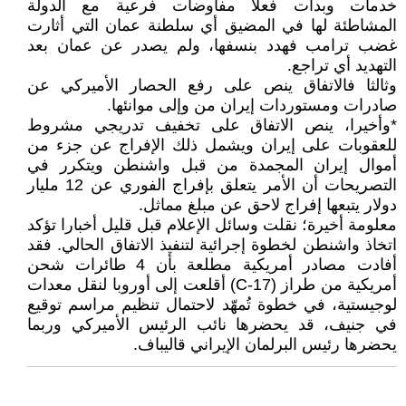
خدمات وبدأت فعلا مفاوضات فرعية مع الدولة
المشاطئة لها في المضيق أي سلطنة عمان التي أثارت
غضب ترامب فهدد بنسفها، ولم يصدر عن عمان بعد
التهديد أي تراجع.
وثالثا فالاتفاق ينص على رفع الحصار الأميركي عن
صادرات ومستوردات إيران من وإلى موانئها.
*وأخيرا، ينص الاتفاق على تخفيف تدريجي مشروط
للعقوبات على إيران ويشمل ذلك الإفراج عن جزء من
أموال إيران المجمدة من قبل واشنطن ويتكرر في
التصريحات أن الأمر يتعلق بإفراج الفوري عن 12 مليار
دولار يتبعها إفراج لاحق عن مبلغ مماثل.
معلومة أخيرة؛ نقلت وسائل الإعلام قبل قليل أخبارا تؤكد
اتخاذ واشنطن لخطوة إجرائية لتنفيذ الاتفاق الحالي. فقد
أفادت مصادر أمريكية مطلعة بأن 4 طائرات شحن
أمريكية من طراز (C-17) أقلعت إلى أوروبا لنقل معدات
لوجيستية، في خطوة تُمهّد لاحتمال تنظيم مراسم توقيع
في جنيف، قد يحضرها نائب الرئيس الأميركي وربما
يحضرها رئيس البرلمان الإيراني قاليباف.