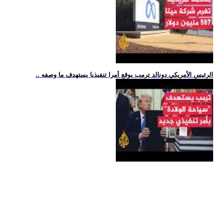
.. الرئيس الأمريكي دونالد ترمب يوقع أمرا تنفيذيا يستهدف ما وصفه