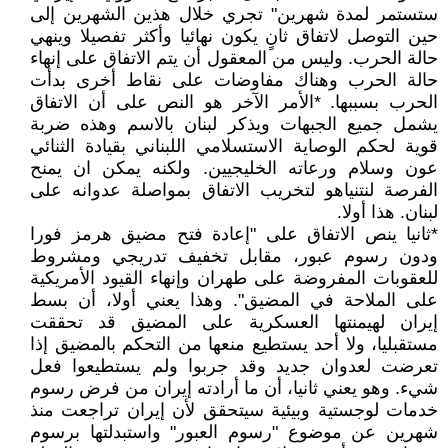
ستستمر لمدة شهرين" تجري خلال هذين الشهرين إلى
حين التوصل لاتفاق ثانٍ يكون نهائيا وأكثر تفصيلا وينهي
حالة الحرب. وليس من المعقول أن يتم الاتفاق على إنهاء
حالة الحرب وهناك مفاوضات على نقاط أخرى بدأت
الحرب بسببها. *الأمر الآخر هو النص على أن الاتفاق
يشمل جميع الجبهات ويذكر لبنان بالاسم وهذه ضربة
قوية لحكم الوصاية الاستسلامي اللبناني بقيادة الثنائي
عون وسلام ورعاته الخليجيين. ولكنه يمكن ان يمنح
الفرصة لنتنياهو لتخريب الاتفاق بمواصلة عدوانه على
لبنان. هذا أولا.
*ثانيا ينص الاتفاق على "إعادة فتح مضيق هرمز فورا
ودون رسوم عبور، مقابل تخفيف تدريجي ومشروط
للعقوبات المفروضة على طهران وإنهاء القيود الأمريكية
على الملاحة في المضيق". وهذا يعني أولا، أن بسط
إيران لهيمنتها العسكرية على المضيق قد تحققت
مستقبليا، ولا أحد يستطيع منعها من التحكم بالمضيق إذا
تعرضت لعدوان جديد وقد جربوا ولم يستطيعوا فعل
شيء. وهو يعني ثانيا، أن ما أرادته إيران من فرض رسوم
خدمات لوجستية وبيئية سيتحقق لأن إيران تراجعت منذ
شهرين عن موضوع "رسوم العبور" واستبدلتها برسوم