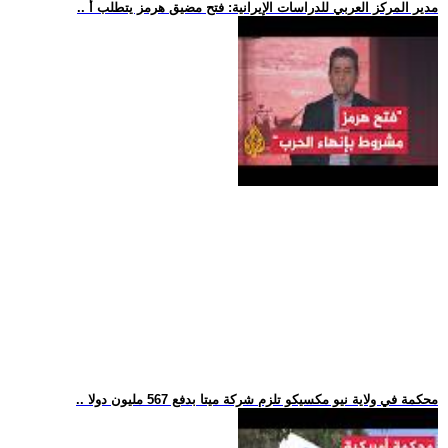
.. مدير المركز العربي للدراسات الإيرانية: فتح مضيق هرمز يتطلب أ
.. محكمة في ولاية نيو مكسيكو تلزم شركة ميتا بدفع 567 مليون دولا