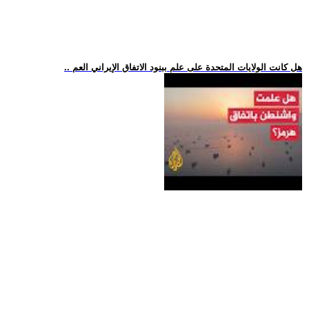
.. هل كانت الولايات المتحدة على علم ببنود الاتفاق الإيراني العم