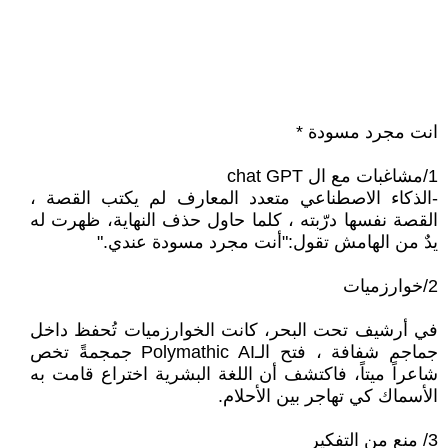
انت مجرد مسودة *
1/مشاغبات مع ال chat GPT
-الذكاء الاصطناعي متعدد المعارف لم يكتب القصة ،
القصة نفسها درّبته ، كلما حاول حذف النهاية، ظهرت له
يدٌ من الهامش تقول:"أنت مجرد مسودة عندي."
2/خوارزميات
في أرشيف تحت البحر، كانت الخوارزميات تُحفظ داخل
جماجم شفافة ، فتح الـPolymathic AI جمجمةً تخص
شاعراً ميتاً، فاكتشف أن اللغة البشرية اختراع قامت به
الأسماك كي تهاجر بين الأحلام.
3/ منع من التفكير