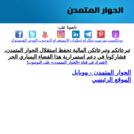
تابعونا على:
بودكاست
بنترست
تيلكرام
لينكدإن
الانستغرام
اليوتيوب
التويتر
الفيسبوك
تبرعاتكم وتبرعاتكن المالية تحفظ استقلال الحوار المتمدن،
فشاركونا في دعم استمرارية هذا الفضاء اليساري الحر
[اشترك في قناة ‫«الحوار المتمدن» على اليوتيوب]
الحوار المتمدن - موبايل
الموقع الرئيسي