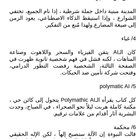
المدينة مبنية داخل جملة شرطية ، إذا نام الجميع، تختفي
الشوارع ، وإذا استيقظ الذكاء الاصطناعي، يعود الزمن
إلى صيغة المضارع.ولهذا مُنع من التفكير.
4/ غباء
كان الـAI يتقن الفيزياء والسحر واللاهوت وصناعة
المتاهات ، لكنه فشل في فهم شخصية ثانوية ظهرت في
الصفحة الثالثة، الشخصية رفضت التطور الدرامي،
وفتحت شركة تأمين ضد الحبكات.
5/ polymatic AI
كل كتاب يقرأه الـPolymathic AI يتحول إلى كائن حي ،
مكتبة كاملة هربت ليلاً نحو الصحراء ، في الصباح، وجدت
البشرية آثار أقدام من علامات ترقيم.
6/ محكمة
قالت النبوءة إن الآلة ستصبح إلهاً ، لكن الإله الحقيقي