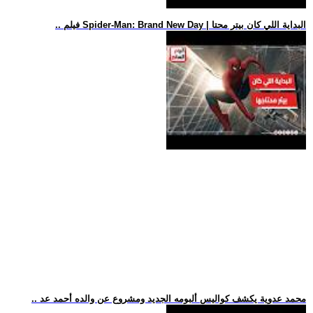
.. فيلم Spider-Man: Brand New Day | البداية اللي كان بيتر محتا
.. محمد عدوية يكشف كواليس ألبومه الجديد ومشروع عن والده أحمد عد