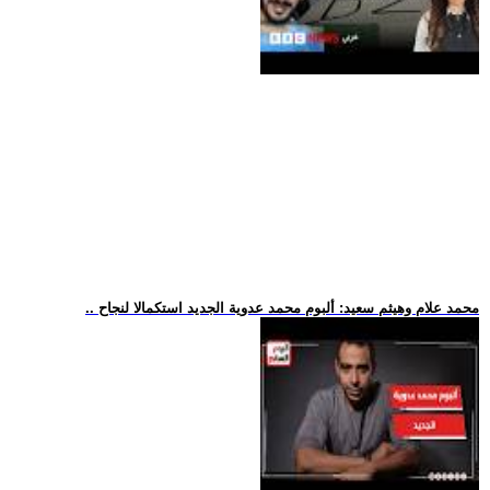
.. محمد علام وهيثم سعيد: ألبوم محمد عدوية الجديد استكمالا لنجاح