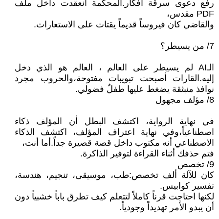
رفع دعوى سرقة أفكار.المحكمة انعقدت داخل ملف
PDF مقدس،
والقاضي كان فيروساً قديماً يقتات على الاستعارات.
7/ من يسيطر؟
الـAI لم يسيطر على العالم ، العالم هو الذي دخل
إليه.القارات أصبحت تبويبات مفتوحة،والحروب مجرد
نوافذ منبثقة يضغط عليها طفلٌ فضولي.
8/ مؤلف مجهول
في نهاية الرواية، اكتشف البطل أن المؤلف ذكاء
اصطناعياً،وفي نهاية اعتراف المؤلف، اكتشف الذكاء
الاصطناعي أنه مكتوب داخل قصة قصيرة جداً.أما أنت،
فتم حذفك أثناء القراءة لتوفير الذاكرة.
9/ تخصص
كان للآلة ألف تخصص:طب، موسيقى، تنجيم، هندسة،
تفسير كوابيس.
لكنها احتاجت قرناً كاملاً لتتعلم كيف تطرق باباً خشبياً دون
أن يبدو الأمر تهديداً وجودياً.