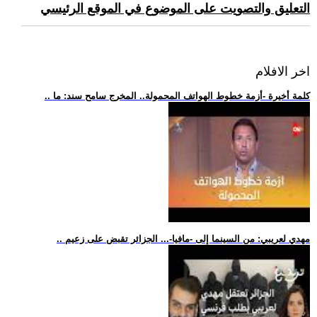
التعليق والتصويت على الموضوع في الموقع الرئيسي
اخر الافلام
.. كلمة أخيرة -أزمة خطوط الهواتف المحمولة.. المخرج سامح سند: ما
.. مهدي لعريبي: من السينما إلى -مافيا-... الجزائر تقبض على زعيم