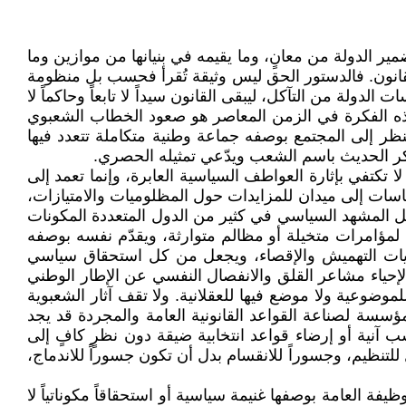
ر الدولة من معانٍ، وما يقيمه في بنيانها من موازين وما
لقانون. فالدستور الحق ليس وثيقة تُقرأ فحسب بل منظومة
 من التآكل، ليبقى القانون سيداً لا تابعاً وحاكماً لا
 هذه الفكرة في الزمن المعاصر هو صعود الخطاب الشعبوي
 تنظر إلى المجتمع بوصفه جماعة وطنية متكاملة تتعدد فيها
تكر الحديث باسم الشعب ويدّعي تمثيله الحصري.
ا تكتفي بإثارة العواطف السياسية العابرة، وإنما تعمد إلى
اسات إلى ميدان للمزايدات حول المظلوميات والامتيازات،
أمل المشهد السياسي في كثير من الدول المتعددة المكونات
ة لمؤامرات متخيلة أو مظالم متوارثة، ويقدّم نفسه بوصفه
ديات التهميش والإقصاء، ويجعل من كل استحقاق سياسي
إحياء مشاعر القلق والانفصال النفسي عن الإطار الوطني
موضوعية ولا موضع فيها للعقلانية. ولا تقف آثار الشعبوية
مؤسسة لصناعة القواعد القانونية العامة والمجردة قد يجد
نية أو إرضاء قواعد انتخابية ضيقة دون نظرٍ كافٍ إلى
لتنظيم، وجسوراً للانقسام بدل أن تكون جسوراً للاندماج،
ظيفة العامة بوصفها غنيمة سياسية أو استحقاقاً مكوناتياً لا