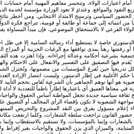
أمام اعتبارات الولاء، وتنحسر مفاهيم المهنية أمام حسابا
 النفوذ والمواقع. وعندئذٍ لا تعود الوزارة مؤسسة لخدمة ال
يز الحضور السياسي وترسيخ الامتداد الانتخابي. ومن أخطر نتا
ا من انتمائه إلى جماعة أو طائفة أو قومية، تتراجع فكرة الدول
لولاء الفرعي لا بالاستحقاق الموضوعي، فإن مبدأ المساواة ي
لدستوري خاصة لا يستطيع أداء رسالته السامية إلا في ظل احتر
 أو رفضها رهناً بمدى توافقها مع الرغبات الحزبية أو المزاج ا
لمجتمعية بشرعية أحكامه وعدالة إجراءاته. وإذا اهتزت هذه ا
ة يُقدم فيها التصفيق على التفسير والانفعال على الاحتكام و
آكل تدريجياً حين تُفرغ المؤسسات من مضمونها، وتُختزل الشر
حكم الأغلبية في إطار الدستور، وليست انتصار الإرادة العددية
وية هو أنها توهم الجماهير بأن الشرعية تُقاس بحجم التأييد لا
ية في معناها العميق أي باعتبارها إطاراً ناظماً للتعددية لا أد
ثقافة سياسية جديدة تجعل المواطنة أساس الحقوق والواجبات، و
مواجهة الشعبوية لا تكون بإقصاء الرأي المخالف أو التضييق عل
اء إعلام مسؤول يفرق بين النقد المشروع والتحريض الممنهج، 
حضور القانون تراجعت سلطة الشعارات، وكلما ارتفعت مكانة ال
تُدار بالشعارات وإنما بالمؤسسات، ولا تستقيم بالاستقطاب وإنم
المتباينة، والميزان الذي يزن الحقوق والواجبات بغير إفراط و