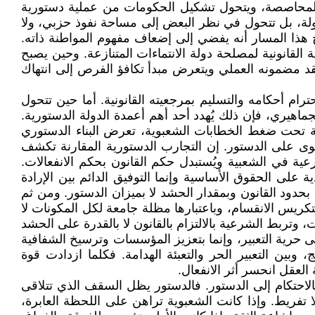
ت المحاصصة، ويتحول تشكيل الحكومات من عملية دستورية
دولة، بل تتحول في نظر البعض إلى مساحة نفوذ حزبي، ولا
ئج هذا المسار أنه يفضي إلى إضعاف مفهوم المواطنة ذاته.
ة القانونية لمصلحة دولة الانتماءات المتنازعة. وحين يصبح
فقد مضمونه العملي ويتعرض مبدأ تكافؤ الفرص إلى انتهاك
ام أحكامه والتسليم بمرجعيته القانونية. أما حين تتحول
لجماهيري، فإن ذلك يُهدد أحد أهم أعمدة الدولة الدستورية.
لثقة تحت ضغط الخطابات الشعبوية، تعرض البناء الدستوري
الهوى على الدستور. إن التجارب الدستورية المقارنة تكشف
عية في الشعبية ويُستبدل حكم القانون بحكم الانفعالات.
 على الحقوق الأساسية وإنما التوفيق الدائم بين الإرادة
 بحدود القانون وبمقدار الحشد لا بميزان الدستور. ومن ثم
اة لتكريس الانقسام، وباعتبارها مظلة جامعة لكل المكونات لا
تربط الشرعية بالالتزام بالقانون لا بالقدرة على الحشد
ى حرية التعبير، وإنما بتعزيز المؤسسات وترسيخ الشفافية
وبين التعبير الحر والتعبئة الهدامة. فكلما ازدادت قوة
عقل انحسر أثر الانفعال.
ا بالاحتكام إلى الدستور. فالدستور يظل السقف الذي تتلاقى
لا تفريط. وإذا كانت الشعبوية تراهن على اللحظة العابرة،