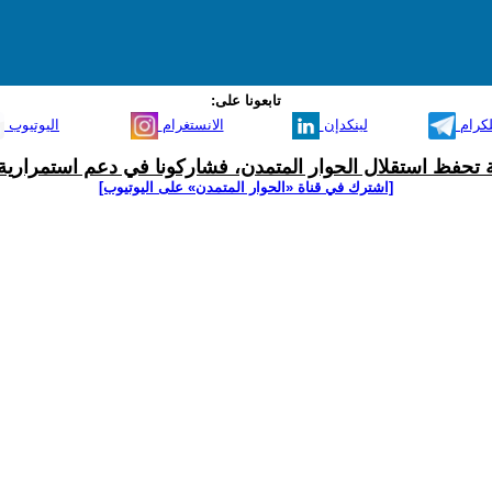
تابعونا على:
لكرام
لينكدإن
الانستغرام
اليوتيوب
ية تحفظ استقلال الحوار المتمدن، فشاركونا في دعم استمرارية 
[اشترك في قناة ‫«الحوار المتمدن» على اليوتيوب]