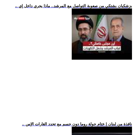
.. بزشكيان يشتكي من صعوبة التواصل مع المرشد.. ماذا يجري داخل إي
.. نافذة من لبنان | ختام جولة روما دون حسم مع تجدد الغارات الإس