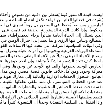
ليست قيمة الدستور فيما يُسطر بين دفتيه من نصوصٍ وأحكام، و
يُشيده في فضائها العام من قواعد تكفل انتظام السلطة وانضب
تُمارس وليس نصاً يُحفظ في السطور بل روحاً تسري في الصدور
محكوماً. وإذا كانت الدولة الدستورية الحديثة قد قامت على
الذي يتسلل إلى الحياة العامة متدثراً برداء الديمقراطية، ب
المصالح وتتباين فيها الرؤى وإنما تعمد إلى اختزال الوطن ف
وفي البيئات السياسية المركبة التي تتعدد فيها الانتماءات الق
استدعاء الهويات الفرعية وتحويلها إلى أدوات تعبئة وصراع. 
ويصبح الانتماء الفرعي بديلاً عن الانتماء الوطني، وتغدو ال
يلحظ كيف تتخذ الشعبوية أشكالاً متباينة وإن اتحد جوهرها. 
الحارس الوحيد لحقوقها والمدافع الأوحد عن وجودها. وف
معركة وجود، ومن كل خلاف قانوني قضية مصير. وبين هذا وذا
الجامع، فتتحول الخلافات الإدارية والمالية إلى معارك هوية و
عند حدود الخطاب السياسي، بل تمتد لتلقي بظلالها الثقيلة ع
نفسه تحت ضغط الجماهير المحشودة والشعارات الملتهبة، في
مقتضيات الاتساق الدستوري أو متطلبات المصلحة العامة. وهكذا
فتفقد وظيفتها الأصلية باعتبارها التعبير العقلاني عن الإرادة الع
وإذا انتقلنا إلى السلطة التنفيذية وجدنا أن الشعبوية كثيراً ما