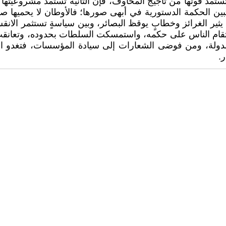
 تستمد قوتها من تأجيج المخاوف، فإن الثانية تستمد مشروعيتها
بين الحكمة الدستورية في أبهى صورها؛ فالأوطان لا يحميها صخ
ير الغرائز وخطابٍ يوقظ البصائر، وبين سياسةٍ تستثمر الانقسا
 استقام الناس على حكمه، واستمسكت السلطات بحدوده، وتعانق
ة، ومن فوضى الشعارات إلى سيادة المؤسسات، فتغدو العدالة في
ر.