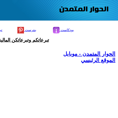
بودكاست
بنترست
تي
تبرعاتكم وتبرعاتكن المال
الحوار المتمدن - موبايل
الموقع الرئيسي