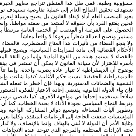
مسؤولية وطنية. ففي ظل هذا المنطق تتراجع معايير الخبرة 
تستهدف تحقيق الصالح العام إلى عملية تفاوضية تستهدف توزيع
يعود المنصب العام أداة لإنفاذ القانون بل يصبح وسيلة لتعز
فحين يقتنع الفرد بأن حقوقه لا تُستمد من صفته مواطناً، وإنم
الحصول على الفرصة أو المنصب أو الخدمة العامة مرتبطاً با
مستمر وتصبح العدالة شعاراً مرفوعاً لا واقعاً معاشاً.
ولا ينجو القضاء من تأثيرات هذا المناخ المضطرب. فالقضاء ا
الأحكام القضائية إلى مادة للمزايدات السياسية، ويصبح قبولها
فالقضاء لا يستمد هيبته من القوة المادية وإنما من الثقة ا
بأسره للاهتزاز لأن سيادة القانون لا يمكن أن تستقر في بيئ
بوضوح أن الديمقراطية لا تنهار عادة بضربة واحدة، وإنما تت
فالديمقراطية الحقيقية ليست حكم الأغلبية كيفما شاءت وإنما 
الشعبية والضمانات الدستورية. ولهذا فإن أخطر ما تفعله الشعب
فإن بناء الدولة القانونية يقتضي إعادة الاعتبار للفكرة الدستور
سلاحاً تستخدمه إحداها في مواجهة الأخرى. كما يقتضي ترسيخ 
وتربط النجاح السياسي بجودة الأداء لا بحدة الخطاب. كما أن 
وتطوير آليات المساءلة وتوسيع دوائر المشاركة الواعية وبن
المؤسسات ضعفت الحاجة إلى الزعامات المنقذة، وكلما تعزز 
وغاية الأمر أن الدولة لا تُبنى بالهتاف وإنما بالإنصاف، ولا 
تحته الإرادات المختلفة والمرجع الذي تتوحد عنده الاتجاهات 