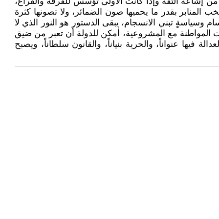
 من إشاعة الثقة وإذا كانت الأولى تؤسس للفرقة والفراغ،
ب المنابر بقدر ما يحميها صون الضمائر، ولا تصونها كثرة
م وسياسةٍ تبني الانسجام، يبقى الدستور هو النور الذي لا
ت المواطنة مع المشروعية، أمكن للدولة أن تعبر من ضيق
ها عنواناً، والحرية بنياناً، والقانون سلطاناً، ويصبح