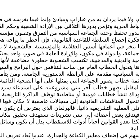
لا فيما يزدان به من عباراتٍ ومبادئ وإنما فيما يغرسه في ضمي
اط الحرية وتؤمن بدورها التلاقي بين الإرادة الشعبية وحكم ا
 تحفظ وحدة الجماعة السياسية من التمزق وتصون مؤسسات الدولة
 فكرة إخضاع السلطة للقاعدة القانونية، فإن أخطر ما يواجه
ينما ينخر في أعماقها أسس العقلانية والمؤسسية. فالشعبوية لا
ي جماعة، والدولة في مكون، والإرادة العامة في صوتٍ واحد يح
ومية والدينية والمذهبية، تكتسب الشعبوية خطورة مضاعفة لأنها ل
وهنا يتحول الخطاب العام من ساحة للتنافس حول البرامج والسي
عصبية السياسية مقدمة على الرابطة الدستورية الجامعة. ومن يت
فثمة خطاب يصور الجماعة التي يمثلها على أنها الضحية الدائم
ي المقابل يظهر خطاب آخر يبني مشروعيته على استدعاء سر
ك تنشأ خطابات قومية أو مناطقية توظف الذاكرة التاريخية ل
تتحول المناقشات القانونية إلى سجالات عاطفية لا مكان فيها لل
لى العملية التشريعية ذاتها. فالبرلمان الذي يفترض أن يكون 
ندفع بعض أعضائه إلى تبني تشريعات تستهدف تحقيق مكاسب آ
 تغدو القوانين أحياناً أدوات للاستقطاب بدل أن تكون وسائل ل
امة.
 تُسهم في إضعاف معايير الكفاءة والجدارة، عندما يُعاد تعريف الو