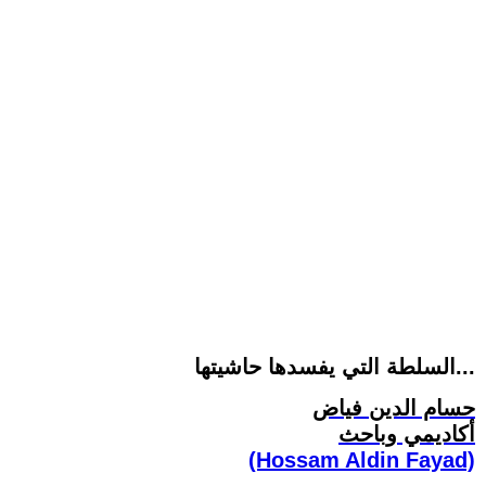
السلطة التي يفسدها حاشيتها...
حسام الدين فياض
أكاديمي وباحث
(Hossam Aldin Fayad)