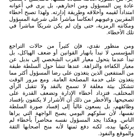
عادة بين المسؤول ومن اختارهم، بل يرى في أعوانه
امتداداً لقيمه وأخلاقه وطريقة إدارته. ولهذا تصبح أخطاء
المقربين وعيوبهم انعكاساً مباشراً على شرعية المسؤول
ومكانته الرمزية، حتى وإن لم يكن شريكاً مباشراً في
تلك الأخطاء.
ومن منظور نقدي، فإن كثيراً من حالات التراجع
المؤسسي لا تبدأ بانهيار القوانين أو ضعف الهياكل، بل
تبدأ عندما يتحول معيار القرب الشخصي إلى بديل عن
معيار الكفاءة والنزاهة. عندها تنشأ حول السلطة طبقة
من المنتفعين الذين يتغذون على رضا المسؤول أكثر مما
يتغذون على خدمة المصلحة العامة. ومع مرور الوقت
تتشكل بيئة مغلقة لا تسمح بالنقد ولا تتقبل الرأي
المختلف، فتزداد أخطاء الإدارة وتضعف القدرة على
تصحيحها. والأخطر من ذلك أن الأشرار لا يكتفون بإفساد
وظائفهم، بل يسعون غالباً إلى إفساد صورة السلطة
نفسها، لأن سلوكهم اليومي يصبح الواجهة التي يراها
الناس. وهكذا يجد المسؤول نفسه محاصراً بأخطاء لم
يرتكبها بيده، لكنه دفع ثمنها لأنه منح أصحابها الثقة
والموقع والنفوذ.