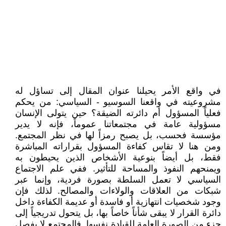
في واقع الأمر يحيلنا عنوان المقال إلى تساؤل له
مشروعيته في واقعنا السوسيو - السياسي: من يحكم
فعلياً المسؤول أم دائرته الضيقة؟ حين يتولى الإنسان
مسؤولية عامة في مجتمعاتنا عموماً، فإنه لا يدير
مؤسسة فحسب، بل يصبح رمزاً لها في نظر المجتمع.
ومن هنا لا تقاس كفاءة المسؤول بقراراته المباشرة
فقط، بل أيضاً بنوعية الأشخاص الذين يحيطون به
ويمنحهم النفوذ والمساحة للتأثير. ففي علم الاجتماع
السياسي لا تعمل السلطة بصورة فردية، وإنما عبر
شبكات من العلاقات والولاءات والمصالح. لذلك فإن
وجود شخصيات انتهازية أو فاسدة أو عديمة الكفاءة داخل
دائرة القرار لا يبقى شأناً خاصاً بها، بل يتحول تدريجياً إلى
جزء من الصورة العامة للقيادة نفسها. فالمجتمع لا يفصل