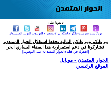
تابعونا على:
بودكاست
بنترست
تيلكرام
لينكدإن
الانستغرام
اليوتيوب
التويتر
الفيسبوك
تبرعاتكم وتبرعاتكن المالية تحفظ استقلال الحوار المتمدن،
فشاركونا في دعم استمرارية هذا الفضاء اليساري الحر
[اشترك في قناة ‫«الحوار المتمدن» على اليوتيوب]
الحوار المتمدن - موبايل
الموقع الرئيسي