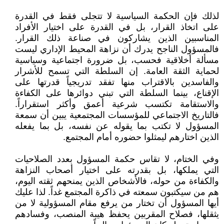
لذلك فإن الحكمة السياسية لا تتجلى فقط في القدرة
على اتخاذ القرار، بل في القدرة على اختيار الأفراد
المناسبين الذين يشاركون في صناعة ذلك القرار.
فالمسؤول الناجح يدرك أن نزاهة المحيط الإداري ليست
مسألة أخلاقية فحسب، بل ضرورة اجتماعية وسياسية
لحماية الثقة العامة. إن السلطة التي تسمح للأشرار
والفاسدين بالاقتراب منها تفقد تدريجياً قدرتها على
الإقناع، بينما السلطة التي تبني دوائرها على الكفاءة
والاستقامة تكتسب شرعية أعمق وأكثر استقراراً.
فالتاريخ الاجتماعي للمؤسسات المجتمعية يبين أن سمعة
المسؤول لا تكتب بما يقوله عن نفسه، بل بما يفعله
الذين اختارهم ليمثلوا حضوره أمام المجتمع.
وفي الختام، لا تقاس حكمة المسؤول بعدد الصلاحيات
التي يملكها، بل بقدرته على اختيار أصحاب النزاهة
والكفاءة من حوله، فالأشخاص الذين يمنحهم ثقته اليوم،
هم من سيكتبون سمعته في ذاكرة المجتمع غداً. لذا عليك
أيها المسؤول أن تختار من يرفع مقام المسؤولية لا من
يثقلها، فصلاح المقربين يحفظ هيبة المنصب، وفسادهم