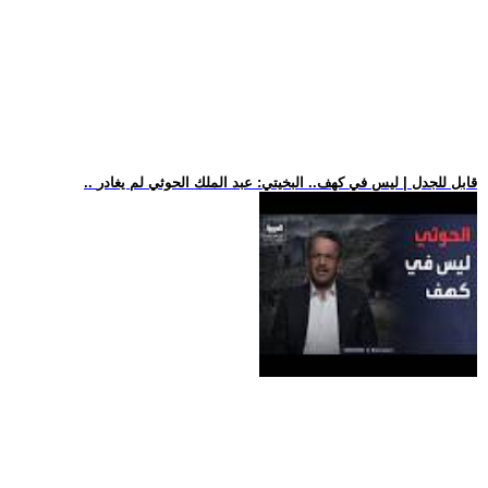
.. قابل للجدل | ليس في كهف.. البخيتي: عبد الملك الحوثي لم يغادر