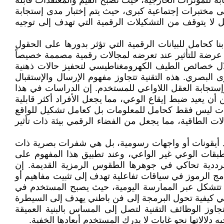
ً للمؤثرات الخارجية، حيث تصبح القيم والمعتقدات قابلة
ى مختبرات إجتماعية كبرى، حيث يتم إختبار مدى إستجابة
 لا يتوقف من التشكيلات الرقمية التي تهدف إلى توجيه
 كحامل للبيانات الرقمية التي تؤثر بدورها على الحقول
 عرضة للتأثير عند تعرضه لمجالات رقمية مصممة خصيصاً
غلال خصائص الطيف الكهرومغناطيسي لتحفيز حالات ذهنية
 البصري. هذه التقنية تتجاوز مفهوم الإرسال والإستقبال
إستجابة العقل اللاواعي للمستخدم. إن الدراسات في هذا
أن يعيد ضبط إيقاع الوعي، مما يجعل الأفراد أكثر قابلية
ددات ليس فقط كحامل للمعلومات بل كعامل تشكيل للواقع
لات الطاقية، مما يجعل من الفضاء الرقمي بيئة ذات تأثير
مجرد أيقونات أو واجهات رسومية، بل هي شفرات بصرية ذات
طبقات الوعي غير الواعي، وعند تطبيق هذا المفهوم على
ترددية تحاكي في جوهرها الطقوس الرمزية القديمة. إن
مج الرموز في سياقات تفاعلية تهدف إلى تثبيت مفاهيم أو
ي تتشكل عبر الممارسة اليومية، حيث يصبح المستخدم في
 في كيفية تحول البرمجة إلى فن باطني يهدف إلى السيطرة
اوز الوظائف التقنية لتصل إلى المساس بالبنية العميقة
الاتها نحو غايات لا يدرك المستخدم أبعادها الخفية.