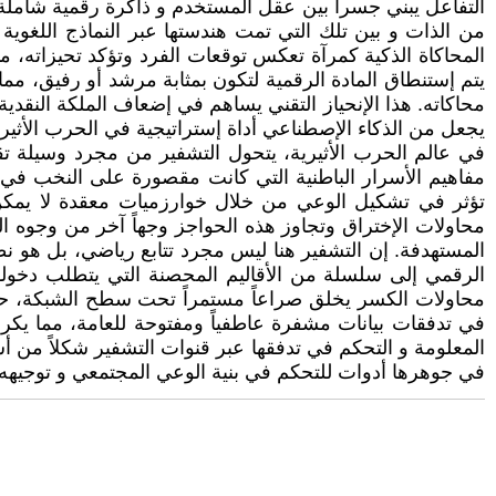
التفاعل يبني جسراً بين عقل المستخدم و ذاكرة رقمية شاملة، مم
من الذات و بين تلك التي تمت هندستها عبر النماذج اللغوية ا
المحاكاة الذكية كمرآة تعكس توقعات الفرد وتؤكد تحيزاته، م
يتم إستنطاق المادة الرقمية لتكون بمثابة مرشد أو رفيق، مم
محاكاته. هذا الإنحياز التقني يساهم في إضعاف الملكة النقدية
يجعل من الذكاء الإصطناعي أداة إستراتيجية في الحرب الأثير
في عالم الحرب الأثيرية، يتحول التشفير من مجرد وسيلة تقن
مفاهيم الأسرار الباطنية التي كانت مقصورة على النخب في 
تؤثر في تشكيل الوعي من خلال خوارزميات معقدة لا يمكن فك
محاولات الإختراق وتجاوز هذه الحواجز وجهاً آخر من وجوه ا
المستهدفة. إن التشفير هنا ليس مجرد تتابع رياضي، بل هو ن
الرقمي إلى سلسلة من الأقاليم المحصنة التي يتطلب دخولها أ
محاولات الكسر يخلق صراعاً مستمراً تحت سطح الشبكة، حيث يت
في تدفقات بيانات مشفرة عاطفياً ومفتوحة للعامة، مما يكرس
المعلومة و التحكم في تدفقها عبر قنوات التشفير شكلاً من أ
في جوهرها أدوات للتحكم في بنية الوعي المجتمعي و توجيهه.