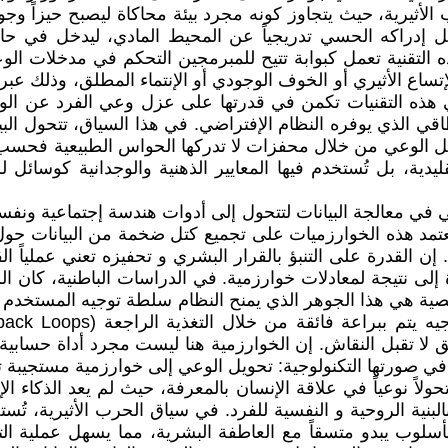
أثيرية، حيث يتجاوز كونه مجرد بيئة محاكاة ليصبح حيزاً وجودي
 إدراكه الحسي تدريجياً عن المحيط المادي، ليدخل في حال
ذه التقنية تعمل كبوابة تتيح للمبرمجين التحكم في مدخلات ا
تساع الأثيري أو الخوف الوجودي أو الإنتماء المطلق، وذلك عبر
 في هذه التقنيات تكمن في قدرتها على عزل وعي الفرد عن الو
 الذي يوفره النظام الإفتراضي. في هذا السياق، تتحول البيئة 
يل الوعي من خلال محفزات لا تدركها الحواس الطبيعية فحسب، 
يدية، بل تُستخدم فيها المعايير الذهنية والوجدانية كوسائل 
ي في معالجة البيانات لتتحول إلى أدوات هندسة إجتماعية ونفس
د هذه الخوارزميات على تجميع كتل ضخمة من البيانات حول ت
. إن القدرة على التنبؤ بالقرار البشري و تحفيزه تعني عملياً 
ة إلى نتيجة لمعادلات خوارزمية. في الدراسات الباطنية، كان
صية هي هذا الجوهر الذي يمنح النظام سلطة توجيه المستخدم 
ق لا تقبل النقاش. إن الخوارزمية هنا ليست مجرد أداة حسابية،
ي صورتها التكنولوجية: تحويل الوعي إلى خوارزمية مستجيبة تخ
ولاً نوعياً في علاقة الإنسان بالمعرفة، حيث لم يعد الذكاء ال
لبنية الروحية و النفسية للفرد. في سياق الحرب الأثيرية، تُس
أسلوب يبدو متسقاً مع العاطفة البشرية، مما يسهل عملية التل