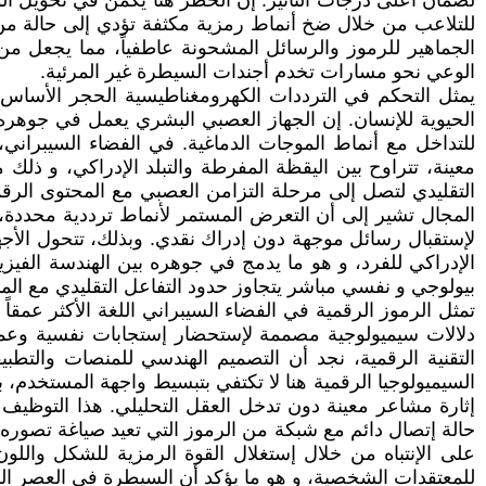
لضمان أعلى درجات التأثير. إن الخطر هنا يكمن في تحويل الو
للتلاعب من خلال ضخ أنماط رمزية مكثفة تؤدي إلى حالة من 
الجماهير للرموز والرسائل المشحونة عاطفياً، مما يجعل م
الوعي نحو مسارات تخدم أجندات السيطرة غير المرئية.
يمثل التحكم في الترددات الكهرومغناطيسية الحجر الأساس ا
الحيوية للإنسان. إن الجهاز العصبي البشري يعمل في جوهره
للتداخل مع أنماط الموجات الدماغية. في الفضاء السيبران
معينة، تتراوح بين اليقظة المفرطة والتبلد الإدراكي، و ذل
التقليدي لتصل إلى مرحلة التزامن العصبي مع المحتوى الرق
المجال تشير إلى أن التعرض المستمر لأنماط ترددية محددة، سو
لإستقبال رسائل موجهة دون إدراك نقدي. وبذلك، تتحول الأ
الإدراكي للفرد، و هو ما يدمج في جوهره بين الهندسة الفيزيا
بيولوجي و نفسي مباشر يتجاوز حدود التفاعل التقليدي مع الما
تمثل الرموز الرقمية في الفضاء السيبراني اللغة الأكثر عم
دلالات سيميولوجية مصممة لإستحضار إستجابات نفسية وعميقة
التقنية الرقمية، نجد أن التصميم الهندسي للمنصات والت
السيميولوجيا الرقمية هنا لا تكتفي بتبسيط واجهة المستخدم
إثارة مشاعر معينة دون تدخل العقل التحليلي. هذا التوظيف
حالة إتصال دائم مع شبكة من الرموز التي تعيد صياغة تصوره 
على الإنتباه من خلال إستغلال القوة الرمزية للشكل واللون
للمعتقدات الشخصية، و هو ما يؤكد أن السيطرة في العصر الرق