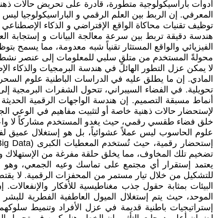
أدوات باراسيكولوجية متطورة، قادرة على تحريض حالات ذهنية 
المعرفي. إن الربط بين العلم الرقمي و الباراسيكولوجيا ليس 
توظيف تقنيات محاكاة الواقع الإفتراضي و الذكاء الإصطناعي
هندسة دقيقة تربط بين سرعة معالجة البيانات و إستجابة الع
الفيزيائي والواقع المستثار تقنياً شبه معدومة، مما يسمح ب
محولةً المستخدم من متلقٍ سلبي للمعلومات إلى عنصر نش
لا يمكن عزل التطور الهائل في هندسة البرمجيات والذكاء الإص
المادي. إن ما يطلق عليه في الدراسات الباطنية علوم السح
تحويلية. في الفضاء السيبراني، تتحول الشفرات البرمجية إ
أنماط مسبقة التصميم. إن هندسة الواجهات الرقمية الحديثة
لإستحضار حالات ذهنية خاصة أو لتثبيت مفاهيم في الوعي الجم
خلق فضاء طقسي رقمي، حيث يغدو المستخدم مشاركاً لا واعياً 
علوم الحاسوب ليس عملاً عشوائياً، بل هو إستغلال عميق لف
تضخيم تلك المخاوف، مما يخلق حلقة مفرغة من الإستهلاك والإذع
يعتمد إستقرار أي مجتمع على تماسك وعيه الجمعي، وهو الم
للتشكيل من خلال تيار مستمر من المحفزات الرقمية. لا يقتصر
البيئات بمثابة حقول جذب مغناطيسية للأفكار والإنفعالات.
الموحد، حيث يتم إستغلال الميول العاطفية الفطرية للبشر 
إستراتيجيات باطنية قديمة في عزل الأفراد وتنميط سلوكهم،