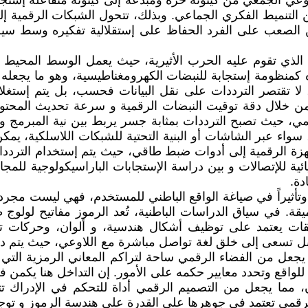
عي الجمعي من كينونة حرة ومبدعة إلى كينونة متفاعلة إستجابة
التنميط الفكري الجماعي. وبذلك، تتحول الشبكات الرقمية إل
ن الصعب على الفرد الحفاظ على إستقلالية تفكيره وسط سيل
لذي تقوم عليه الحرب الأثيرية، حيث يعمل الوسط المحيط بنا
 كمنظومة إستجابة للنبضات الكهرومغناطيسية، وهو ما يجعله
ي، لا تقتصر الترددات على نقل البيانات فحسب، بل يتم إست
ك من خلال دقة توقيت النبضات الرقمية و سرعة تحديث المحتوى
مي، حيث تصبح الترددات بمثابة جسر يربط بين نية المبرمج و
اء عبر الشاشات أو البنية التحتية للشبكات اللاسلكية، يمكن 
جهزة الرقمية إلى أدوات ضبط طاقي، حيث يتم إستخدام التر
ئية للإتصالات و بين دراسة الإستجابات الباراسيكولوجية للمجا
دة.
قاً وتأثيراً في صياغة الواقع الباطني للمستخدم، فهي ليست 
. في سياق الدراسات الباطنية، تُعد الرموز مفاتيح لولوج 
طبيقات يعتمد على توظيف أشكال هندسية، و ألوان، وحركات 
، بل تسعى إلى خلق لغة تواصل مباشرة مع اللاوعي، حيث يتم د
 يجعل من الفضاء الرقمي ساحة لتراكم المعاني الرمزية الت
للواقع وتحدد معايير حكمه على الأمور. إن التداخل هنا يكمن
، مما يجعل من التصميم الرقمي أداة للتحكم في الإدراك تتج
مي تعتمد في جوهرها على القدرة على هندسة الرموز و توجيه دل