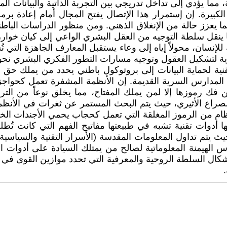
ا يؤدي إلى تداخل تدريجي بين التجربة الذاتية والبيانات الملق
لكبيرة. إن إستمرار هذا الإتصال يفتح المجال أمام إعادة برم
ما يعزز حالة من الإنغلاق الذهني. ومن منظور الدراسات الباط
ا ينقل سلطة التوجيه من العقل البشري الواعي إلى كيان خوارز
 للإنسان، محولاً إياه إلى وعاء يستقبل المعارف الجاهزة التي 
ية لتشكيل العقول وتوجيه مسارات التطور الفكري البشري نحو غا
ية لحماية البيانات إلى بروتوكول باطني يحدد من يملك حق ا
المدارس السرية القديمة. إن الأنظمة المشفرة تعمل كحواجز
 رموزها إلا لمن يملك المفتاح، مما يخلق نوعاً من التراتب
لصراع الأثيري، حيث يتم البحث المستمر عن ثغرات في الأنظمة
ظام من الرموز المغلقة التي تعمل كحجاب يحمي الأجندات الخف
دوات تقنية تشبه في طبيعتها مفاتيح الفهم التي كانت تُطلب 
م تداول المعلومات المقدسة (الأسرار التقنية والسياسية) بع
 الهيمنة المعلوماتية لصالح من يمتلك السيادة على أدوات ال
شكال السلطة الروحية والمعرفية التي تحدد موازين القوى في ا