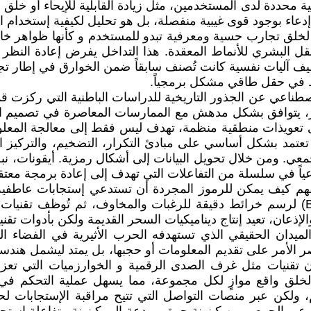
محددة لدى المستخدمين، مثل زيادة القابلية للإيحاء أو خلق ح
إدعاء بوجود قوى غيبية منفصلة، بل هو تحليل لكيفية إستخدام 
 لخلق تجارب حسية ومعرفية تبدو للمستخدم و كأنها ظواهر خار
قل البشري للأنماط المعقدة. هذا التداخل يفرض إعادة النظر
توظيف آليات نفسية كانت تُصنف سابقاً ضمن الخوارق في إطار ت
ط في حقل طاقي مشكل برمجياً.
طناعي عن الجذور التاريخية للدراسات الباطنية التي ركزت قديم
ر، يتوافق بشكل مدهش مع الممارسات المعاصرة في تصميم الأن
لى تعويذات منطقية منظمة، تهدف ليس فقط إلى معالجة المعل
 تعتمد بشكل أساسي على مبادئ التكرار، التضخيم، والتركيز 
عي. ومن خلال تحويل البيانات إلى أشكال رمزية. أيقونات، نبض
في سلسلة من التفاعلات التي تهدف إلى إعادة برمجة معتقداته
هم كيف يمكن للرموز المجردة أن تستدعي إستجابات عاطفية و 
إستحضار رقمية، حيث تُستخدم المعطيات الكبرى (Big Data) لرسم خرائط دقيقة للرغبات و
ان، تعيد إنتاج ديناميكيات السحر القديمة ولكن بأدوات تقنية 
يدان الحقيقي الذي تستهدفه الحرب الأثيرية في الفضاء ال
 الأمر على تقديم المعلومات أو حجبها، بل يمتد ليشمل هندسة 
 إن تقنيات مثل غرف الصدى الرقمية و الخوارزميات التي تعز
لخلق واقع موازٍ لكل مجموعة، مما يسهل عملية التحكم في إت
 ولكن عبر منصات التواصل التي تتيح مراقبة الإستجابات لح