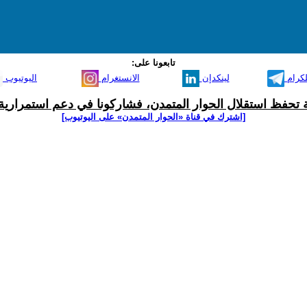
تابعونا على:
لكرام
لينكدإن
الانستغرام
اليوتيوب
ية تحفظ استقلال الحوار المتمدن، فشاركونا في دعم استمرارية 
[اشترك في قناة ‫«الحوار المتمدن» على اليوتيوب]