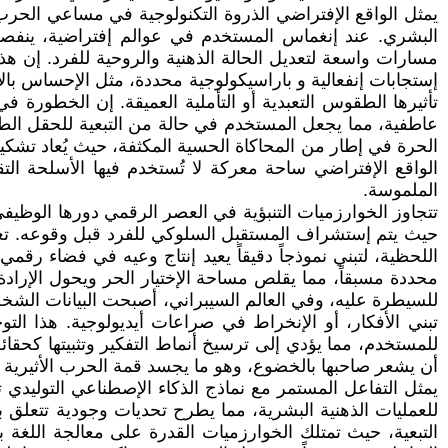
يمثل الواقع الإفتراضي الذروة التكنولوجية في مساعي الحرب ال
البشري. عند إنغماس المستخدم في عوالم إفتراضية، ينفصل
مسارات واسعة لتعديل الحالة الذهنية والروحية للفرد. إن ه
إستجابات إنفعالية و باراسيكولوجية محددة، مثل الإحساس بالإ
تأثيرها الطقوس التعبدية أو التأملية العميقة. إن الخطورة
عاطفية، مما يجعل المستخدم في حالة من التبعية للحقل الطاقي
الحرة في إطار من المحاكاة الحسية المكثفة، حيث يُعاد تشك
الواقع الإفتراضي ساحة معركة لا تُستخدم فيها الأسلحة التقل
الملموسة.
تتجاوز الخوارزميات التنبؤية في العصر الرقمي دورها الوظيف
حيث يتم إستشراف المستقبل السلوكي للفرد قبل وقوعه. تعتم
اللحظية، لتبني نموذجاً دقيقاً يعيد إنتاج وعيه في فضاء رقمي
محددة مسبقاً، مما يقلص مساحة الإختيار الحر ويحول الإراد
للسيطرة عليه، وفي العالم السيبراني، أصبحت البيانات الشخ
للمستخدم، مما يؤدي إلى ترسيخ أنماط التفكير وتثبيتها كحقائ
أن يشعر صاحبها بالخضوع، وهو ما يجسد قمة الحرب الأثيرية ف
يمثل التفاعل المستمر مع نماذج الذكاء الإصطناعي التوليدي تح
للعمليات الذهنية البشرية، مما يطرح تحديات وجودية تتعلق با
التبعية، حيث تمتلك الخوارزميات القدرة على معالجة اللغة ب