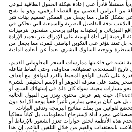
اً مستقلاً قادراً على إعادة هيكلة الحقول الطاقية للوعي
ة من التزامن العصبي مع الفضاء الرقمي، وهو ما يفتح
لوعي بشكل كامل، مما يجعل من الممكن تصميم بيئات تثير
 التلاعب بدقة التفاصيل البصرية والسمعية التي تحاكي في
اقع الفيزيائي و إستبداله بواقع برمجي مشحون بترميزات
الرقمية إلى أداة للهيمنة على الإدراك عبر تجميد الإرادة
بل تمتد لتؤثر على التكوين الباطني للفرد، مما يجعل من
للسيطرة وتوجيه السلوك البشري بعيداً عن أبعاده المادية
ية تشبه في فاعليتها ممارسات السحر المعلوماتي القديم،
اريخ المستخدم، تفضيلاته، مخاوفه، وحتى أنماط تفاعله
القدرة على تكييف الواقع المحيط بالفرد ليتوافق مع أهداف
 السحر يعتمد على معرفة الجوهر أو الإسم الحقيقي للشيء
نحو مسارات معينة، سواء كان ذلك في إستهلاك السلع، أو
تبني الأفكار، أو الإنخراط في صراعات أيديولوجية. هذا التوجيه يتم ببراعة فائقة من خلال التغذية الراجعة (Feedback Loops)، حيث يتم عرض محتوى يعزز من الميول الحالية
 بل هي كيان برمجي يمارس تأثيراً خفياً يوجه الإرادة دون
ضع لقوانين من يملك مفاتيح البرمجة وتدفق البيانات.
إصطناعي مجرد أداة لإسترجاع المعلومات، بل كياناً محاكياً
تخدم هذه الأنظمة لخلق حوارات تعزز الشعور بالإرتباط أو
اعب بالمعتقدات والقيم من خلال التلقين الناعم. إن هذا