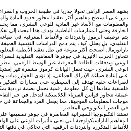
يشهد العصر الراهن تحولا جذريا في طبيعة الحروب و الصراعات
تبرز على السطح مفاهيم أكثر تعقيدا تتجاوز حدود المادة والم
والمعلومات مع الأبعاد غير المادية للوعي البشري، مما يخل
الخارقة وحتى الممارسات الباطنية. يهدف هذا البحث إلى تفكي
يتم توظيف الرموز والترددات والأنماط المعرفية في صياغة 
التقليدي، بل يحلل كيف يتم دمج الدراسات النفسية العميقة 
بارانورمال أصبحت أكثر ميوعة في ظل تعقيد الأنظمة المعلومات
تتجاوز الحرب الأثيرية في جوهرها المفاهيم التقليدية للصراعا
الوعي وتدفقات الطاقة المعرفية عبر الوسط الرقمي. ينظر
الوعي البشري، حيث تعمل البيانات كرموز مشفرة تثير إستجابا
على إعادة صياغة الإدراك الجماعي، إذ تؤدي الخوارزميات و
لصراعات خفية تهدف إلى السيطرة على مسارات التفكير وتوج
فلسفية مفادها أن كل معلومة رقمية تحمل بصمة ترددية يمكنها
عميقة تتجاوز قوانين الفيزياء الكلاسيكية لتدخل في حيز التفاعل
موجات المعلومات الموجهة، مما يجعل الفرد والجماعة في حالة
في العصر التكنولوجي المعاصر.
تستند التكنولوجيا السيبرانية المعاصرة في جوهر تصميمها على 
المفاهيم الباراسيكولوجية التي تعنى بتأثيرات الوعي على الواق
للأنماط المتكررة والترددات الرقمية التي تحاكي في دقتها ا