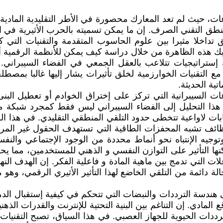
، حيث لم تعد المعارك محصورة في الأطر التقليدية المادية أ
نطق التقني الصرف. إن ما يمكن تسميته بالحرب الأثيرية في الع
ق تداخلا مثيرا بين علوم الحاسوب المتقدمة والتقنيات التي 
ك هذه الظاهرة من خلال دراسة كيف يمكن للأنظمة الرقمية أن 
إستراتيجيات تتلاعب بالعقل الجمعي في الفضاء السيبراني. 
مع التقنيات الخوارزمية لخلق تأثيرات يشار إليها غالبا بمص
ية الحديثة.
ت السيبرانية التي تركز على إختراق الخوادم أو تعطيل البنى ا
 هذا التحليل إلى الفضاء السيبراني ليس فقط كمجرد شبكة 
ت لاواعية تتخطى حدود التلقي المنطقي التقليدي. في هذا الفض
ظائف تشبه المحفزات الطاقية التي تستهدف الحقول غير المرئ
يه الإنتباه نحو أنماط محددة من الوجود الإجتماعي والنف
 التأثير على التوازن النفسي و الذهني للمستخدمين، مما يحول
ات التي تدمج بين ماهية المادة و فاعلية الفكر. إن الهدف النها
 دائمة من التلقي الخاضع لهذا التأثير الأثيري الرقمي، وهو 
هندسة الترددات والنبضات التي تتحكم في كيفية إستقبال الدماغ
ع المادي. إن التناغم بين البنية التحتية للإنترنت والقدرات ال
لترددات الحيوية للجهاز العصبي. في هذا السياق، تصبح التقني