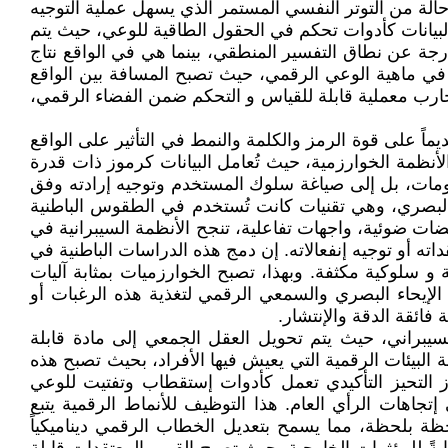
الة من التوتر النفسي المستمر الذي يسهل عملية التوجيه
البيانات كأدوات تحكم في الحقول الطاقية للوعي، حيث يتم
جة عن نطاق التفسير المنطقي، بينما هي في الواقع نتاج
 في ماهية الوعي الرقمي، حيث تصبح المسافة بين الواقع
جارب معملية قابلة للقياس و التحكم ضمن الفضاء الرقمي،
اً على قوة الرمز والكلمة والنمط في التأثير على الواقع
ظمة الخوارزمية، حيث تُعامل البيانات كرموز ذات قدرة
ومات، بل إلى صياغة سلوك المستخدم وتوجيه إرادته وفق
البصري، وهي تقنيات كانت تُستخدم في الطقوس الباطنية
ات ضوئية، واجهات تفاعلية، تنجح الأنظمة السيبرانية في
 أو توجيه إنفعالاته. إن دمج هذه الدراسات الباطنية في
سلوكية مكثفة. وبهذا، تصبح الخوارزميات بمثابة آليات
المخاوف، ثم تُوظف تقنيات الإيحاء البصري والسمعي الرقمي لتغذية هذه الرغبات أو
فائقة الدقة والإنتشار.
سيبراني، حيث يتم تحويل العقل الجمعي إلى مادة قابلة
البيئات الرقمية التي يعيش فيها الأفراد، بحيث تصبح هذه
ز التحيز التأكيدي تعمل كأدوات إستقطاب وتفتيت للوعي
جاهات الرأي العام. هذا التوظيف للأنماط الرقمية يتبع
ظة بلحظة، مما يسمح بتعديل الخطاب الرقمي ديناميكياً