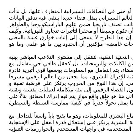
و حتى في النطاقات السيبرانية المتعارف عليها، بل بدأت
الم السيبراني يمثل فضاء جديدا يلتقي فيه تدفق البيانات
كانت تصنف تاريخيا ضمن علوم الباراسيكولوجيا والظواهر
تكون وسيطا أو محفزا لتأثيرات تتجاوز الفيزيائية، وكيف
إن هذا الطرح لا يسعى إلى إثبات خوارق غيبية بالمعنى
طلحات غامضة، مؤكدين أن الحدود بين ما هو علمي وما هو
لتحتية التقنية، لتنتقل إلى مستوى التلاعب المباشر ببنية
من الكابلات والبرمجيات، بل كحقل طاقي حي يتفاعل مع
اء، يتم التعامل مع المعلومات بوصفها قوى أثيرية قادرة
ية للإدراك البشري، مما يجعل من العالم الرقمي مسرحاً
سي. إن هذا النوع من الحروب يرتكز على فرضية تقنية و
 الفضاء الرقمي إلى بيئة متكاملة لعمليات نفسية وتقنية
ئي هنا هو خلق واقع موازٍ يتم فيه إدراك الحقائق بناءً على
ما يمثل تحولاً جذرياً في كيفية ممارسة السلطة والسيطرة
 البشري للمعلومات، وهو ما يفتح باباً واسعاً للتداخل مع
ذهنية البشرية يرتكز على إستغلال قدرة العقل على الإستجابة
ات المستخدمة في واجهات المستخدم والخوارزميات التنبؤية