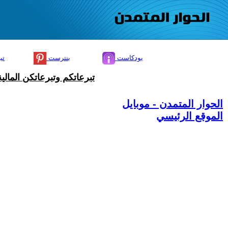
بودكاست
بنترست
تي
تبرعاتكم وتبرعاتكن المال
الحوار المتمدن - موبايل
الموقع الرئيسي