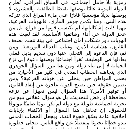
رمزية بلا حامل اجتماعي. في السياق العراقي، تُطرح
الدولة المدنية غالبًا بوصفها نقيضًا للطائفية والعشيرة، لا
بوصفها بديلًا مؤسسيًا قادرًا على ملء الفراغ الذي تتركه
هذه البنى. وهنا يكمن جوهر المأزق. فالهويات الفرعية،
مهما كانت إشكالياتها، لم تكتسب قوتها من فراغ، بل من
عجز الدولة عن أداء وظائفها الأساسية. لقد لعبت هذه
الهويات دور شبكات أمان اجتماعي في بيئة تتسم بضعف
القانون، هشاشة الأمن، وغياب العدالة التوزيعية. ومن
ثم، فإن الدعوة إلى التخلي عنها دون تقديم بديل فعلي
يعادلها في الوظيفة، تُقرأ اجتماعيًا بوصفها دعوة إلى نزع
الحماية لا إلى بناء دولة ومن هنا يبرز السؤال الجوهري
الذي يتجاهله الخطاب المدني في كثير من الأحيان: من
يحمي المواطن حين يتخلى عن هوياته الفرعية؟ ومن
يضمن حقوقه حين تصبح الدولة عاجزة عن إنفاذ القانون
أو توفير الأمن؟ هذا السؤال ليس تعبيرًا عن نزعة
محافظة أو رفض للتحديث، بل هو سؤال عقلاني ينبع من
تجربة اجتماعية طويلة مع دولة لم تكن يومًا ضامنًا موثوقًا
للحقوق. إن تجاهل هذا السؤال أو الاكتفاء بإجابات
أخلاقية عامة يعمّق فجوة الثقة، ويجعل الخطاب المدني
يبدو خطابًا نخبويًا منفصلًا عن واقع الناس. تتجلى خطورة