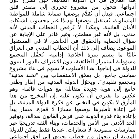
هذا المأزق في أن الدولة المدنية، حين تُطرح دون
أدواتها، تتحول من مشروع تحرري إلى مصدر قلق
اجتماعي. فبدل أن تُقدَّم بوصفها ضمانة شاملة للمواطنة
المتساوية، تُستقبل بوصفها تهديدًا غير محسوب لشبكات
الأمان القائمة. وهكذا، لا يُرفض الخطاب المدني لأنه
مدني، بل لأنه غير مطمئن، وغير قادر على الإجابة عن
سؤال الحماية والحقوق في الحاضر، لا في المستقبل
الموعود. يضاف إلى ذلك أن الخطاب المدني في العراق
غالبًا ما يتسم بنبرة أخلاقية إدانتيه، تُحمِّل المجتمع
مسؤولية استمرار الطائفية، دون الاعتراف بالدور البنيوي
للدولة في إنتاجها. هذا الأسلوب لا يسهم في بناء مشروع
سياسي جامع، بل يعمّق الاستقطاب بين “نخبة مدنية”
ومجتمع تقليدي”، ويحوّل الدولة المدنية من إطار وطني
جامع إلى هوية جديدة متقابلة مع هويات قائمة، وهو
عكس ما يفترض أن تكون عليه .إن المخرج من هذا
المأزق لا يكمن في التخلي عن فكرة الدولة المدنية، بل
في إعادة تأطيرها بوصفها مسارًا لا قفزة. مسار يبدأ
بإعادة بناء قدرة الدولة على فرض القانون بعدالة، وتوفير
الحد الأدنى من الأمن والخدمات، وبناء الثقة تدريجيًا عبر
ممارسات ملموسة لا شعارات. عندها فقط يمكن للدولة
المدنية أن تتحول من خطاب نخبوي إلى أفق اجتماعي