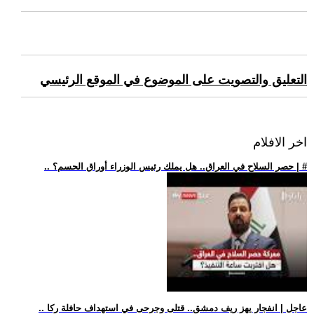
التعليق والتصويت على الموضوع في الموقع الرئيسي
اخر الافلام
.. حصر السلاح في العراق.. هل يملك رئيس الوزراء أوراق الحسم؟ | #
.. عاجل | انفجار يهز ريف دمشق.. قتلى وجرحى في استهداف حافلة ركا