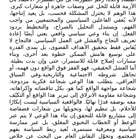
الأزمة قابلة للحل عبر وصفات جاهزة أو شعارات كبرى.
هذا الوهم لا يختزل المشكلة فحسب، بل يعيد إنتاجها،
لأنه يُعفي الفاعلين السياسيين والمجتمعيين من واجب
الفهم، ويستبدل التحليل بالصراخ، والتخطيط بردود
الفعل. إن بناء وعي سياسي واقعي يعني أيضًا إعادة
تعريف النجاح والفشل في العمل السياسي. فالنجاح لا
يُقاس فقط بتحقيق الأهداف القصوى، بل بمدى القدرة
على توسيع هامش الممكن خطوة بعد أخرى، وبناء
مسارات إصلاح قابلة للاستمرار، حتى وإن بدت بطيئة.
أما الفشل الحقيقي، فهو القفز فوق الواقع دون فهمه، أو
تجاهل شروطه الاجتماعية والتاريخية.وفي السياق
العراقي، يتطلب هذا الوعي شجاعة فكرية مزدوجة:
شجاعة مواجهة الواقع كما هو، بكل تناقضاته وإكراهاته،
وشجاعة مقاومة الانزلاق إلى تبرير هذا الواقع أو التكيّف
معه بوصفه قدرًا نهائيًا. فالواقعية السياسية ليست إنكارًا
للأحلام، بل تنظيم لها، وتحويلها من شعارات فضفاضة
إلى مشاريع قابلة للتحقق.إن بناء هذا الوعي لا يتم عبر
الوعظ أو الخطاب النخبوي المغلق، بل عبر ممارسة
سياسية ومعرفية مستمرة، تُعيد ربط السياسة بفهم
المجتمع، وتحوّل النقاش العام من البحث عن خلاص