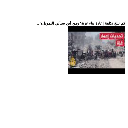
.. كم تبلغ تكلفة إعادة بناء غزة؟ ومن أين سيأتي التمويل؟