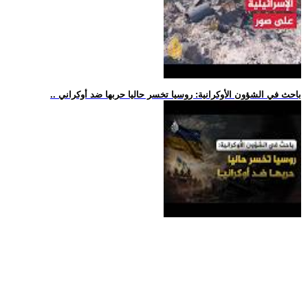
.. باحث في الشؤون الأوكرانية: روسيا تخسر حاليا حربها ضد أوكراني