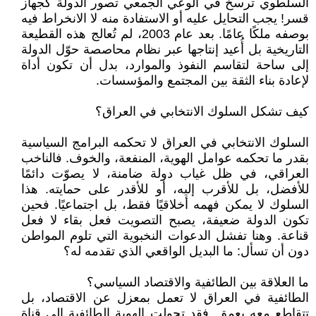
السلطوي ترسخ في الوعي الجمعي تصور الدولة كجهاز
قسر! يجب التحايل عليه أو الاستفادة منه لا الانخراط فيه
بوصفه ملكًا عامًا. بعد عام 2003، لم تُعالج هذه القطيعة
التاريخية بل أُعيد إنتاجها عبر نظام محاصصة حوّل الدولة
إلى ساحة لتقاسم النفوذ والموارد، بدل أن تكون أداة
لإعادة بناء الثقة بين المجتمع والمؤسسات.
كيف تشكل السلوك الانتخابي في العراق؟
السلوك الانتخابي في العراق لا تحكمه البرامج السياسية
بقدر ما تحكمه عوامل الهوية، المنفعة، والخوف. فالناخب
العراقي، في ظل غياب دولة ضامنة، لا يصوّت دائمًا
للأفضل، بل للأقرب إليه، أو للأقدر على حمايته. هذا
السلوك لا يمكن فهمه أخلاقيًا فقط، بل اجتماعيًا. فحين
تكون الدولة ضعيفة، يصبح التصويت فعل بقاء لا فعل
قناعة. وهنا تفشل الدعوات النخبوية التي تلوم المواطن
دون أن تسأل: ما البديل الواقعي الذي تقدمه له؟
ما العلاقة بين الطائفية والاقتصاد السياسي؟
الطائفية في العراق لا تعمل بمعزل عن الاقتصاد، بل
تتقاطع معه بعمق. فقد تحولت الهوية الطائفية إلى قناة