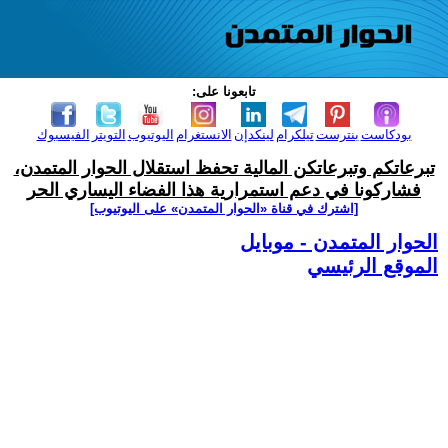
تابعونا على:
بودكاست
بنترست
تيلكرام
لينكدإن
الانستغرام
اليوتيوب
التويتر
الفيسبوك
تبرعاتكم وتبرعاتكن المالية تحفظ استقلال الحوار المتمدن،
فشاركونا في دعم استمرارية هذا الفضاء اليساري الحر
[اشترك في قناة ‫«الحوار المتمدن» على اليوتيوب]
الحوار المتمدن - موبايل
الموقع الرئيسي