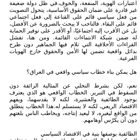
اعتبارات الهوية، المنفعة، والخوف.في ظل دولة ضعيفة
غير قادرة على ضمان الحقوق الأساسية، يتحول التصويت
من فعل سياسي قائم على القناعة إلى فعل اجتماعي
قائم على البقاء. فالناخب لا يبحث بالضرورة عن الأفضل،
بل عن الأقرب إليه اجتماعيًا، أو الأقدر على توفير الحماية
له ضمن شبكة الانتماءات القائمة. ومن هنا، تفشل
القراءات الأخلاقية التي تلام فيها الجماهير دون طرح
بدائل واقعية تضمن لها الأمن والحقوق خارج الهويات
الفرعية.
هل يمكن بناء خطاب سياسي واقعي في العراق؟
نعم، لكن بشرط التخلي عن المثالية الزائفة دون
السقوط في التبرير. الخطاب الواقعي هو الذي يعترف
بوجود الطائفية والعشيرة، لكنه لا يقدسهما، ويفهم
الاقتصاد الريعي، لكنه لا يستسلم له.هذا الخطاب ينطلق
من الواقع ليغيره، لا ليعيد إنتاجه، ويخاطب الناس بلغتهم
دون أن يكرّس أوهامهم.
الطائفية بوصفها بنية في الاقتصاد السياسي