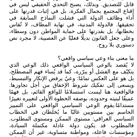
قابل للتصديق. وبذلك، يصبح التحدي الحقيقي ليس في
إقناع المجتمع بجمال الفكرة، بل في إثبات قدرتها على
أداء وظائف الدولة التي فشلت النماذج السابقة في
تحقيقها. فالدولة المدنية، في نهاية المطاف، لا تُقاس
بخطابها، بل بقدرتها على حماية المواطن دون وسطاء،
وعلى جعل القانون بديلًا فعليًا عن العصبية، لا مجرد نص
دستوري بلا روح.
ما معنى بناء وعي سياسي واقعي؟
لا يُقصد بالوعي السياسي الواقعي ذلك الوعي الذي
يتكيّف مع الفشل أو يبرّره، كما قد يُساء فهم المصطلح،
بل هو على العكس تمامًا: وعيٌ يرفض الإنكار والتبسيط،
ويسعى إلى تفكيك شروط الإخفاق من أجل تجاوزها.
فالواقعية هنا ليست استسلامًا للواقع القائم، بل فهمًا
عميقًا لبنيته وحدوده، بوصفه الخطوة الأولى لتغييره تغييرًا
مستدامًا.يقوم الوعي السياسي الواقعي على التمييز
الحاسم بين مستويين غالبًا ما يُخلطان في الخطاب
السياسي العراقي: مستوى الممكن ومستوى المطلوب.
فالمطلوب قد يكون دولة عادلة مكتملة السيادة،
ومؤسسات فاعلة، ومواطنة متساوية، غير أن الممكن