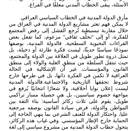
الأسئلة، يبقى الخطاب المدني معلقًا في الفراغ.
مأزق الدولة المدنية في الخطاب السياسي العراقي
لا يمكن فهم تعثر مشاريع الدولة المدنية في العراق من
خلال مقاربة تبسيطية تُرجع الفشل إلى رفض المجتمع
للفكرة، أو إلى “تخلّف ثقافي” مزعوم، كما تفعل بعض
القراءات النخبوية السطحية. فالدولة المدنية، بوصفها
نموذجًا سياسيًا حديثًا، ليست فكرة طارئة أو دخيلة، بل
تمثل ذروة تطور طويل في العلاقة بين الدولة والمجتمع،
حيث تنتقل السلطة من منطق الغلبة والولاء إلى منطق
القانون والمؤسسات. غير أن الإشكالية في الحالة
العراقية لا تكمن في الفكرة ذاتها، بل في طرحها خارج
شروط تحققها التاريخية والاجتماعية.فالدولة المدنية
ليست إعلان نوايا أخلاقية، ولا شعارًا انتخابيًا يُرفع في
مواجهة خصوم سياسيين، بل هي حصيلة مسار تراكمي
طويل، يقوم على ثلاث ركائز أساسية: بناء الثقة بين
المواطن والدولة، فرض سيادة القانون بوصفه مرجعية
عليا، واحتكار الدولة للعنف الشرعي بما ينهي الحاجة إلى
الحماية خارج الإطار المؤسسي. وفي غياب هذه الركائز،
يتحول خطاب الدولة المدنية من مشروع سياسي إلى لغة