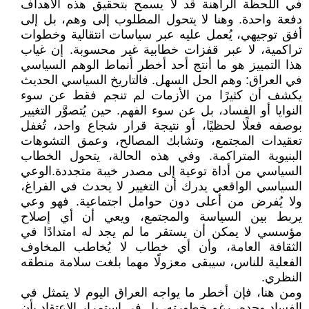
في اللحظة الراهنة قد لا يسمح بتحقيق هذه الأهداف
دفعة واحدة. وهنا لا يتحول المطلوب إلى وهم، بل إلى
أفق توجيهي، يُعمل عليه عبر سياسات انتقالية وخطوات
تراكمية، لا عبر قفزات خطابية غير محسوبة. إن غياب
هذا التمييز هو ما أنتج أحد أخطر أنماط الوهم السياسي
في العراق: وهم الحل السهل. فالتاريخ السياسي الحديث
يكشف أن كثيرًا من الأزمات لم تنجم فقط عن سوء
النوايا أو الفساد، بل عن سوء الفهم. حين يُتصوَّر التغيير
بوصفه فعلًا لحظيًا، أو نتيجة قرار شجاع واحد، تُغفل
تعقيدات المجتمع، وتشابك المصالح، وعمق التشوهات
البنيوية المتراكمة. وفي هذه الحالة، يتحول الخطاب
السياسي من أداة توعية إلى مصدر خيبة متجددة.الوعي
السياسي الواقعي يدرك أن التغيير لا يحدث في الفراغ،
ولا يُفرض من أعلى دون حوامل اجتماعية. فهو وعي
يربط بين السياسة والمجتمع، ويعي أن أي إصلاح
مؤسسي لا يمكن أن يستقر ما لم يجد له امتدادًا في
الثقافة العامة، وأن أي خطاب لا يُخاطب المخاوف
الفعلية للناس، سيبقى معزولًا مهما بلغت سلامة منطقه
النظري.
ومن هنا، فإن أخطر ما يواجه العراق اليوم لا يتمثل في
الفساد وحده، رغم خطورته، بل في استمرار الاعتقاد بأن