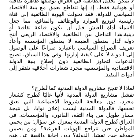
لا يمكن تحليل الطائفية في العراق بوصفها ظاهرة ثقافية
أو هوياتية فقط، إذ إنها تتقاطع بعمق مع بنية الاقتصاد
السياسي للدولة. فقد تحولت الهوية الطائفية إلى قناة
رئيسية لتوزيع الموارد والوظائف والمنافع، مما جعل
الانتماء أداة للعيش قبل أن يكون قناعة ثقافية أو
دينية.هذا التداخل بين الطائفية والاقتصاد الريعي أنتج
دولة تُدار بمنطق الغنيمة لا بمنطق المؤسسة وأعاد
تعريف الصراع السياسي باعتباره صراعًا على الوصول
إلى الدولة لا على كيفية إدارتها. وفي هذا السياق، تصبح
الدعوات لتجاوز الطائفية دون إصلاح بنية الدولة
الاقتصادية والمؤسسية مجرد شعارات أخلاقية تفتقر إلى
أدوات التنفيذ.
لماذا لا تنجح مشاريع الدولة المدنية كما تُطرح؟
تفشل مشاريع الدولة المدنية لأنها غالبًا تُطرح كشعار
مجرد، دون معالجة الشروط الاجتماعية التي تعيق
تحققها. فالدولة المدنية ليست إعلان نوايا، بل نتيجة
مسار طويل من بناء الثقة، القانون، والمؤسسات. في
العراق تُطرح الدولة المدنية بمعزل عن سؤال: من يحمي
المواطن حين تتراجع الهويات الفرعية؟ ومن يضمن
حقوقه حين تفشل الدولة؟ دون إجابة واقعية عن هذه