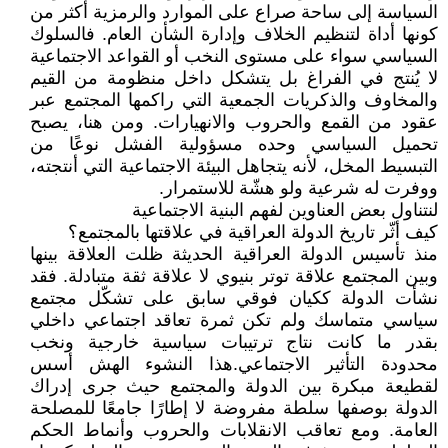
السياسة إلى ساحة صراع على الموارد والرمزية أكثر من
كونها أداة لتنظيم الخلاف وإدارة الشأن العام. فالسلوك
السياسي سواء على مستوى النخب أو القواعد الاجتماعية
لا يُنتج في الفراغ بل يتشكل داخل منظومة من القيم
والمخاوف والذكريات الجمعية التي راكمها المجتمع عبر
عقود من القمع والحروب والانهيارات. ومن هنا، يصبح
تحميل السياسي وحده مسؤولية الفشل نوعًا من
التبسيط المخل، لأنه يتجاهل البيئة الاجتماعية التي أنتجته،
ووفرت له شرعية ولو هشّة للاستمرار.
لنتناول بعض العناوين لفهم البنية الاجتماعية
كيف أثّر تاريخ الدولة العراقية في علاقتها بالمجتمع؟
منذ تأسيس الدولة العراقية الحديثة ظلت العلاقة بينها
وبين المجتمع علاقة توتر بنيوي لا علاقة ثقة متبادلة. فقد
نشأت الدولة ككيان فوقي سابق على تشكّل مجتمع
سياسي متماسك ولم تكن ثمرة تعاقد اجتماعي داخلي
بقدر ما كانت نتاج ترتيبات سياسية خارجية ونخب
محدودة التأثير الاجتماعي.هذا النشوء الهش أسس
لقطيعة مبكرة بين الدولة والمجتمع حيث جرى إدراك
الدولة بوصفها سلطة مفروضة لا إطارًا جامعًا للمصلحة
العامة. ومع تعاقب الانقلابات والحروب وأنماط الحكم