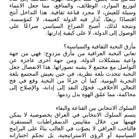
لتوزيع الموارد، الوظائف، والمنافع، مما جعل الانتماء
وسيلة للعيش، لا مجرد قناعة ثقافية. هذا التداخل أنتج
اقتصادًا ريعيًا، تُدار فيه الدولة كغنيمة، لا كمؤسسة.
ونتيجة لذلك، أصبح الصراع السياسي صراعًا على
الوصول إلى الدولة، لا على كيفية إدارتها.
مأزق النخبة الثقافية والسياسية؟
تعاني النخبة العراقية من مأزق مزدوج: فهي من جهة
واعية بمشكلات الدولة، ومن جهة أخرى عاجزة عن
التواصل مع مجتمع لا يشبه تصوراتها. هذا الانفصال جعل
النخبة تتحدث بلغة نظرية، في حين يعيش المجتمع بلغة
التجربة اليومية. كما أن جزءًا من النخبة وقع في فخ
التعالي الأخلاقي، فحوّل النقد إلى إدانة، والإصلاح إلى
محاكمة، مما عمّق الهوة بدل ردمها.
السلوك الانتخابي بين القناعة والبقاء
يتسم السلوك الانتخابي في العراق بخصوصية لا يمكن
فهمها من خلال مقاييس الديمقراطيات المستقرة.
فالناخب العراقي لا يصوّت في الغالب بناءً على البرامج
السياسية أو الرؤى الاستراتيجية، بل تحكم اختياراته