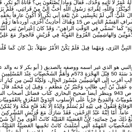
قالَ لَهُ عُمَرٌ لا تَأْتِيهِ وَحْدَكَ، فَقالَ وَماذا يُصْنَعُونَ بِي؟ فَأَتاهُ أَبُو بَكْرٍ
الَ أَبُوبْكْرٌ: وَاللّٰهِ، لِقُرابَةِ رَسُولِ اللّٰهِ أَحَبُّ إِلَيَّ مِنْ قَرابَتِي، فَلَمْ 
 عَلَيٌّ: أَنِّي لَمْ يَحْبِسْنِي عَنْ بَيْعَةِ أبي بَكْرٍ إِلّا أَكُونُ عارِفاً بِحَقِّهِ، وَلٰ
ُ أُخْرَى، أوردناها رَغْمَ شُكُوكِنا بِدِقَّتِها)
سْوِيَةٍ" كَما "نُسَمِّي فِي الوَقْتِ الراهِنِ"، وَقَدْ كانَ اِعْتِراضُ بَنِي أُمِّيَّ
ِيِّينَ وَالهاشِمِيِّينَ الفُرُوعَ القَوِيَّةَ فِي قُرَيْشٍ فَالحِوارُ مَعَ عَلِيِّ ب
ِيَ النَبِيُّ الثَرَى، وَمَهْما قِيلَ فَلَمْ يَكُنْ الأَمْرُ سَهْلاً، بَلْ كانَ كَما 
نبي هو الذي غير اسمه ووصفه بالصديق ( أبو بكر لا نه والد ع
قصة الاسراء والمعراج) وهو أَحَدُ العَشَرَةِ المُبَشِّرِينَ بِالجَنَّةِ وُلِدَ سَنَةَ 50 قِب
 الغالِبِ أقرب إِلَى الهاشِمِيِّينَ مَيْسُورَ الحالِ، وَلٰكِنَّهُ لَيْسَ مِن كِبارِ 
ِ عَقِيلُ بْنُ أَبِي طالِبٍ وَجُبَيْرُ بْنُ مَطْعَمٍ ، وَقِيلَ إن مُحَمَّد قالَ عَن
ُمُومِيّاتُ وَالمَدِيحُ جَرْياً عَلَى الأسلوب البَدَوِيِّ المُغْرَقِ بِالعُمُومِيّاتِ 
عُ فَتَقُولُ فِي بَيْتِهِ لَمْ يُسَلَّمْ والِدُهُ إِلّا بَعْدَ فَتْحِ مَكَّةَ وَلا يُمْكِ
أَمّا اِبْنُهُ عَبْدُ الرَحْمٰن، فَقَدْ شارَكَ مَعَ قُرَيْشٍ المُشْرِكِينَ فِي مَعْر
 يُمْنَعْ ذٰلِكَ مِنْ حِمايَتِهِ؛ لِأَنَّ العَصَبِيَّةَ القَبَلِيَّةَ كانَتْ أَقْوَى مِنْ أَي
لشَخْصِيّاتِ المُهِمَّةِ الَّتِي أَسْلَمَتْ كانَتْ تَحْمِيها العَصَبِيَّةُ القَبَلِيّ