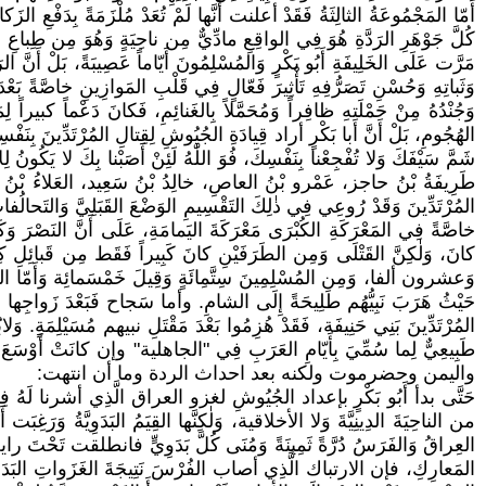
أَمّا المَجْمُوعَةُ الثالِثَةُ فَقَدْ أعلنت أَنَّها لَمْ تُعَدْ مُلْزَمَةً بِدَفْعِ الزَ
كُلَّ جَوْهَرِ الرَدَّةِ هُوَ فِي الواقِعِ مادِّيٌّ مِن ناحِيَةٍ وَهُوَ مِن طِباعِ
مَرَّت عَلَى الخَلِيفَةِ أَبُو بَكْرٍ وَالمُسْلِمُونَ أَيّاماً عَصِيبَةً، بَلْ أَنَّ 
وَثَباتِهِ وَحُسْنِ تَصَرُّفِهِ تَأْثِيرَ فَعّالٍ فِي قَلْبِ المَوازِينِ خاصَّةً ب
وَجُنْدُهُ مِنْ حَمْلَتِهِ ظافِراً وَمُحَمَّلاً بِالغَنائِمِ، فَكانَ دَعْماً كبيراً
الهُجُومِ، بَلْ أَنَّ أبا بَكْرٍ أراد قِيادَةِ الجُيُوشِ لِقِتالِ المُرْتَدِّينَ بِن
شَمَّ سَيْفَكَ وَلا تُفْجِعْنا بِنَفْسِكَ، فُوَ اللّٰهُ لَئِنْ أَصَبْنا بِكَ لا يَكُ
طَرِيفَةُ بْنُ حاجز، عَمْرو بْنُ العاصِ، خالِدُ بْنُ سَعِيد، العَلاءُ بْنُ الحَضْرَ
المُرْتَدِّينَ وَقَدْ رُوعِي فِي ذٰلِكَ التَقْسِيمِ الوَضْعَ القَبَلِيَّ وَالتَحالُفا
خاصَّةً فِي المَعْرَكَةِ الكُبْرَى مَعْرَكَةَ اليَمامَةِ، عَلَى أَنَّ النَصْرَ وَكَم
كانَ، وَلٰكِنَّ القَتْلَى وَمِن الطَرَفَيْنِ كانَ كَبِيراً فَقَط مِن قَبائِلِ كِن
وَعشرون ألفا، وَمِن المُسْلِمِينَ سِتَّمِائَةٍ وَقِيلَ خَمْسَمائِة وَأَمّا الغَ
حَيْثُ هَرَبَ نَبِيُّهُم طَلِيحَةً إِلَى الشامِ. وأما سَجاح فَبَعْدَ زَواجِها م
المُرْتَدِّينَ بَنِي حَنِيفَة، فَقَدْ هُزِمُوا بَعْدَ مَقْتَلِ نبيهم مُسَيْلِمَةٍ. و
طَبِيعِيٌّ لِما سُمِّيَ بِأَيّامِ العَرَبِ فِي "الجاهلية" وإن كان
واليمن وحضرموت ولكنه بعد احداث الردة وما أن انتهت:
حَتَّى بدأ أَبُو بَكْرٍ بإعداد الجُيُوشِ لغزو العراق الَّذِي أشرنا لَهُ فِي مَو
من الناحِيَةَ الدِينِيَّةَ وَلا الأخلاقية، وَلٰكِنَّها القِيَمُ البَدَوِيَّةُ وَرَغِ
العِراقُ وَالفَرَسُ دُرَّةً ثَمِينَةً وَمُنَى كُلَّ بَدَوِيٍّ فانطلقت تَحْتَ راية
المَعارِكِ، فإن الارتباك الَّذِي أصاب الفُرْسَ نَتِيجَةَ الغَزَواتِ البَدَوِي