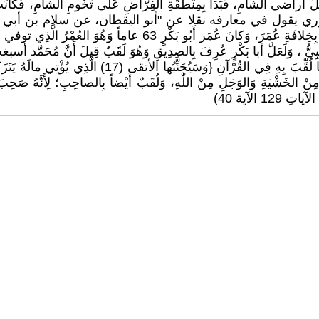
عُ لِيَشْمَلَ أراضي الشامِ، فَبَدَأَ بِمِنْطَقَةِ الفِرّاضِ عَلَى تَخُومِ الشامِ، فَك
ن الدينوري يقول في معارفه نقلا عن "أبو اليقطان، عن سلام بن أب
قتيبة الدينوري أخبار أبو بكر ص170) وَلٰكِنَّهُ وَقَبْلَ وَفاتِهِ أَوْصَى بِخِ
النَبِيُّ ، وَلَعَلَّ أبا بَكْرٍ عُرِفَ بِالصِدِيقِ وَهُوَ لَقَبٌ قِيلَ أَنَّ مُحَمَّ
آياتُ 17-19) وَلَقَبٌ بِ إِلْأَواهُ، أَيْ مِنْ الخَشْيَةِ وَالوَجَلِ مِنْ اللّٰهِ، وَلُقَبٌ أَيْضاً بِالصاح