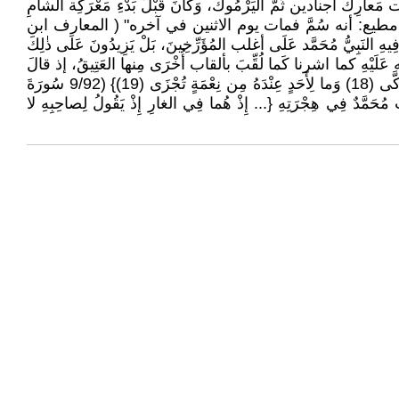
انَت مَعارِكُ أجنادين ثُمَّ اليَرْمُوكُ، وَكانَ قَبْلَ بَدْءِ مَعْرَكِة الشامِ
ي مطيع: أنه سُمَّ فمات يوم الاثنين في آخره" ( المعارف ابن
لافَةِ عُمَرَ، وَكانَ عُمَر أَبُو بَكْرٍ 63 عاماً وَهُوَ العُمْرُ الَّذِي توفي فِيهِ النَبِيُّ مُحَمَّد عَلَى أغلب المُؤَرِّخِينَ، بَلْ يَزِيدُونَ عَلَى ذٰلِكَ
د أسبغه عَلَيْهِ كما اشرنا كَما لُقِّبَ بألقاب أُخْرَى مِنها العَتِيقُ، إذ قالَ
النَبِيُّ "أَنْتَ عَتِيقُ اللّٰهِ مِن النارِ، وَمِن ألقابه أَيْضاً الأتقى وَهُوَ ما لُقِّبَ بِهِ فِي القُرْآنِ {وَسَيُجَنِّبُها الأتقى (17) الَّذِي يُؤْتِي مالَهُ يَتَزَكَّى (18) وَما لِأَحَدٍ عِنْدَهُ مِن نِعْمَةٍ تُجْزَى (19)} (9/92 سُورَةَ
ِبِ؛ لِأَنَّهُ صَحِبَ مُحَمَّدٌ فِي هِجْرَتِهِ {... إِذْ هُما فِي الغارِ إِذْ يَقُولُ لِصاحِبِهِ لا