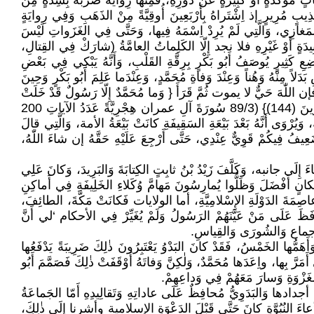
َدَةٍ أَوْ كَبِيرَةٍ عَنْ دَوْرِهِ، فَمِنْها رِوايَةٌ ضَرَبَهُ بِشِدَّةٍ مِنْ
ذِيبٍ مُرِيرٍ إذ اِشْتَراهُ بِأَرْبَعِينَ أُوقِيَّةً مِنْ الذَهَبِ وَفِي رِوايَةٍ
 المَغازِي، وَالَّتِي لَمْ يُرِدْ اِسْمَهُ فِيها، وَحَتَّى فِي الغَزَواتِ لَيْسَ
بِيدَةٍ أَوْ غَيْرِهِ فلا نجد إِلّا الكَلِماتُ العامَّةُ (شارَكْ فِي القِتالِ،
ثِيرٍ يُوصَفُ أَبُو بَكْرٍ بِرِقَّةِ القَلْبِ، وَأَنَّهُ يَبْكِي فِي بَعْضِ
ً مِنْهُ وَهُناً وَعِنْدَ وَفاةِ مُحَمَّدٍ، وَعِنْدَما عَلِمَ أَبُو بَكْرٍ وَحِينَ
 فإن اللّٰهَ حَيٌّ لا يموت ثُمَّ قَرَأَ { وَما مُحَمَّدٌ إِلّا رَسُولٌ قَدْ خَلَتْ
مِنْ قَبَلِهِ الرُسُلُ أفإن ماتَ، أَوْ قُتِلَ انقلبتم عَلَى أَعْقابِكُمْ، وَمَنْ يَنْقَلِبُ عَلَى عَقِبَيْهِ فَلَنْ يَضُرَّ اللّٰهُ شَيْئاً، وَسَيَجْزِي اللّٰهُ الشاكِرِينَ (144)} (89/3 سُورَةَ آلِ عمران هِجْرِيَّةً عَدَدُ الآياتِ 200
ِ، وَيُرْوَى أَنَّهُ بَعْدَ بَيْعَةِ السَقِيفَةِ كانَتْ بَيْعَةُ الأمة، وَالَّتِي قالَ
فِيكُمْ قَوِيٌّ عِنْدِي، حَتَّى أَرْجِعَ عَلَيْهِ حَقَّهُ إن شاءَ اللّٰهُ،
َ إِلَى جانبه، وَكَلَّفَ زَيْدُ بْنُ ثابِتٍ الكِتابَةَ وَالبَرِيدَ، وَكانَ عَلِي
َكانٍ أَفْضَلَ وَظَلُّوا يُمارِسُونَ مَهامَّ وُكَلاءِ الخَلِيفَةِ فِي أَماكِنِ
صِمَةَ الدَوْلَةِ الإِسْلامِيَّةِ، أما الولايات فَكانَتْ مَكَّةَ، الطائِفَ،
ظَ عَلَى مَنْ عَيَّنَهُمْ الرَسُولُ وَلَمْ يُغَيِّرْ فِي الأحكام ‘لي أَنَّ
َ الإجماع وَالشُورَى وَالقِياسِ.
مُّها الخَمْسُ، فَقَدْ كانَ البَدْوُ يَعْتَبِرُونَ ذٰلِكَ ضَرِيبَةً يَدْفَعُها
رَّ بِها، واِعَدَها مُحَمَّدٌ، وَلٰكِنَّ وَفاتَهُ أَوْقَفَتْ ذٰلِكَ فَصَمَّمَ أَبُو
لغَزْوَةِ وَسارَ مَعَهُمْ فِي وَداعِهِمْ.
نٌ أجدادها وَالبَدَوِيُّ مُحافِظٌ عَلَى عاداتِهِ وَتَقالِيدِهِ أَمّا الجَماعَةُ
اِدِّعاءَ النُبُوَّةِ كانَ حَتَّى قَبْلَ الدَعْوَةِ الإسلامية وأشرنا إِلَى ذٰلِكَ،