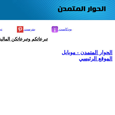
بودكاست
بنترست
تي
تبرعاتكم وتبرعاتكن المال
الحوار المتمدن - موبايل
الموقع الرئيسي