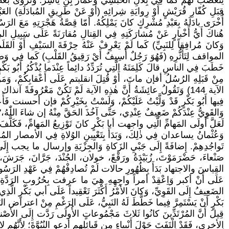
يَتَعَصَّبُ لَهُمْ كَما فِي بِلالِ الحَبَشِي وَعَمّار بِنِ ياسِر. وَتُرْوَى بَعْضُ
قِبَلِ كُفّارِ قُرَيْشٍ أَوْ رِوايَةِ شِرائِهِ (أَوْ عَنْ طَرِيقِ المُبادَلَةِ) العَبْ
أُخْرَى بادَلَهُ بِعَبْدِ مُشْرِكٍ كانَ يَمْلِكُهُ. أَمّا قِصَّةُ هَجْرَتِهِ مَعَ ال
هُناكَ أَيُّ أَخْبارٍ عَنْ مُشارَكَتِهِ فِي القِتالِ مُقارَنَةً عَلَى سَبِيلِ المِث
وَكانَ مُرافِقاً لِلنَبِيِّ) كَما لَمْ يَعْرِفْ عَنْهُ حِرْفَةَ السَيْفِ أَوْ ال
المواقف لِتَأَثُّرِهِ (فَهُوَ رَجُلٌ أَسِيفٌ أَيْ رَقِيقُ القَلْبِ) كَما فِي وَصْفِ اب
خَطَبَ فِي الناسِ قالَ كَلِمَتَهُ الَّتِي تُرَدِّدُ دائِماً عِنْدَما يُذْكُرُ أَبُو بَك
الآية 144) وَتَقُولُ عائِشَةُ أَنَّ هٰذِهِ الآية لَمْ تَكُنْ مَعْرُوفَةً آنذا
فِيها أَبُو بَكْرٍ قَدْ وَلَّيْتُ عَلَيْكُمْ، وَلَسْتُ بِخَيْرِكُمْ فإن أحسنت ف
وَالقَوِيُّ عِنْدَكُمْ ضَعِيفٌ عِنْدِي، حَتَّى آخُذَ الحَقَّ مِنْهُ إن شاءَ اللّٰهُ،"
لَعَلَّ أَولَى المَهامِّ الَّتِي واجهت أبا بَكْرٍ كانَ تَوْزِيعُ المَهامِّ، فَكَلَّف
وَعُثْمانُ يساعدان فِي ذٰلِكَ، وَبَدَأَ بِتَعْيِينِ الوُلاةِ فِي الأمصار المُخْتَل
تَواجُدِهِمْ. إِضافَةً إِلَى جَبْيِ الزَكاةِ وَالجِزْيَةِ وإرسال ما يجب إِلَى بَ
صَنْعاءَ، حَضْرَمَوْتَ، زُبَيْدَةُ ورَقْعً، خولان، الجُنْدَ، جَرَّانَ، جَرَشَ،
القِياسَ والاجتهاد بَدَأَ بِظُهُورِ حالات لَمْ تُصادِفْهُمْ فِي عَهْدِ الرَسُولِ.
عَلَى أَنْ أكبر وَاِعْقِدْ أمراً واجِهِهِ هِيَ ما عرفت بِحُرُوبِ الرَدَّةِ، فَقَدْ 
الضَعِيفُ إِلَى القَوِيِّ، وَكانَ الأَمْرُ أَكْثَرَ تَعْقِيداً عَلَى أبي بَكْرٍ الَّذِي 
بَكْرٍ أَنْ يَسْتَمِرَّ فِيما خَطَّطَ لَهُ النَبِيُّ، عَلَى الرَغْمِ مِنْ اعتراض الب
قِيلَ أَنَّ المُرْتَدِّينَ كانُوا ثَلاثَ مَجْمُوعاتٍ الأُولَى رَدَّت إِلَى الأصْنام؛
الأخرى، فَقَدْ اِلْتَفَتَ حَوْلَ أَنْبِياءٍ مِن قَبائِلِهِم أدعو النُبُوَّةَ؛ لِأَنَّهُ