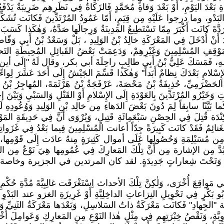
كاةِ بَعْدَ اليَوْمِ، أَوْ بَعْدَ وَفاةِ مُحَمَّدٍ فَالزَكاةُ فِي نَظَرِهِم ضَرِيبَةٌ يَد
 البَدْو، وما درجوا عَلَيْهِ مِن قِيَمٍ، أَمّا عَمُودُ المُرْتَدِّينَ فَكانَت تُشَكّ
الرَدَّةَ كانَت أَكْبَرَ مِمّا تَسْتَطِيعُ المَدِينَةُ وَرِجالَها صَدَّهُ، وَهٰكَذا كَس
َعْدَ أَنْ أُدْخَلَ فِي المَعْرَكَةِ خالِدُ بْنُ الوَلِيدِ ، بَلْ وَسَعْدُ بْنُ أَبِ
 لِمَوْقِفِ المُسْلِمِينَ وَغَيْرِهِمْ، وَدَعِمَتْ بَعْضُ القَبائِلِ المُحِيطَةِ الت
َفْسِهِ، فَمَسَكَ عَلِيُّ بْنُ أَبِي طالِبٍ راحِلَةَ أبي بكر، وقال لَهُ "إِلَى أين يا 
ونُ لِلإِسْلامِ بَعْدَكَ نِظامٌ أَبَداً" وَهٰكَذا قَسِّمَ الجَيْشُ إِلَى أَحَدَ عَشَر
مِيِّ، حُذِيفَةُ بْنُ مَحْصَةَ، عَرْفَجَةُ بْنُ هَرْثَمَةَ، المُهاجِرُ بْنُ أَبِي أُم
تِ وَخَيْرُو المُرْتَدِّينَ بِالعَوْدَةِ إِلَى الإِسْلامِ أَوْ القَتْلِ وَالسَبْيِ وَب
ا بَيَّنّا سابِقاً لِمَ دُونَ بَعْضَ الدَهاءِ مِن خالِد بْنِ الوَلِيدِ وَوُعُودِهِ لَ
ْدَة قُتِلَ فِي الحِصْنِ سَبْعَمِائَةِ قَتِيلٍ، وَيُرْوَى أَنَّ فِي حَدِيقَةِ المَ
نائِمُ فَقَدْ كانَت كَبِيرَةً جِدّاً أعانت المُسْلِمِينَ فِيما بَعْدُ فِي غَزَوا
ِن مُسَيْلِمَةِ وَحُصُولِها عَلَى أموال كَثِيرَةٍ مِنهُ عادَت إِلَى قَوْمِها، وَظ
َلابُدَّ مِن الإشارة مِن أَنَّ تِلْكَ المَعارِكَ فِي عُمُومِها هِيَ نَوْعٌ مِن الغَزَو
َتْ أَوْسَعَ وَتَحْتَ شِعاراتٍ جَدِيدَةٍ. لقد كان المرتدين في الجز
اقِعَ أُخْرَى، وَلٰكِنَّ تِلْكَ الأحداث اِسْتَغْرَقَت غالِبِيَّةَ مُدَّةِ حُكْمِ 
بَت أَبُو بَكْرٍ فِي تَحْوِيلِ النِزاعاتِ الداخِلِيَّةِ أَوْ غَرِيزَةِ الغزو عند البَ
 "الجِهادِ" فَكانَت مَعْرَكَةُ ذاتُ السَلاسِلِ، وَبَعْدَها مَعْرَكَةُ الثَنِيِّ وَا
َّةِ، وَنَقْصُ خِبْرَتِهِم فِي مِثْلِ هٰذا النَوْعِ مِن المَعارِكِ وَعَوامِلَ 