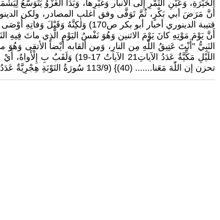
الحَيْرَةِ، وَعَيْنِ التَمْرِ إِلَى الأنبار وَغَيْرِها، وَبَدَأَ الغَزْوُ يَتَوَسَّ
أَنَّ مَرَضَ أبي بَكْرٍ، ثُمَّ تَوَفَّى وفق اغلب المصادر، ولك
أَنَّ يَوْمَ مَوْتِهِ كانَ يَوْمَ الاثنين وَهُوَ نَفْسُ اليَوْمِ الَّذِي ماتَ فِيهِ 
اللَيْلِ مَكِّيَّةُ عَدَدُ الآياتِ21 ال
تحزن إن اللّٰهَ مَعَنا....... (40)} (113/9 سُورَةُ التَوْبَةِ هِجْرِيَّةٌ عَدَدُ الآياتِ 129 الآية 40)