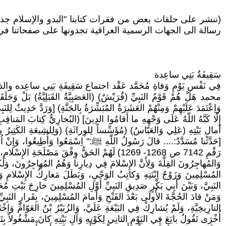
(ننشر على حلقات بعض من فقرات كتابنا "البدو والإسلام جذ
رسالة الى الجهات الرسمية العراقية تجدونها على صفحاتنا في 
سَقِيفَةُ بَنِي ساعِدة
فِي نَفْسِ يَوْمِ وَفاةِ مُحَمَّد عَقْد اجتماع سَقِيفَةِ بَنِي ساعِده والذي ر
محمد هَلْ هُمْ قَوْمُ النَبِيِّ (قُرَيْشٌ) (العَصَبِيَّةُ القَبَلِيَّةُ) بَلْ وَح
وَاِعْتَمَدَ عَلَيْهِمْ وَمِنْهُمْ العَشَرَةُ المُبَشِّرَةُ بِالجَنَّةِ) [وَرَدَّ حَدِيثٌ ل
أمال بَيْتِهِ (عَلِي وَالعَبّاسُ) (مُؤَسِّساً لِلوِراثَةِ) (وَلِلشِيعَةِ الكَثِيرُ 
رَقْمِ 7142 ص 1268- 1269) لَهُمْ الحَقُّ وِفْقَ مَصْل
وَالمُهاجِرُونَ القِلَّةَ وَلِأَنَّ الإِسْلامَ فِي دِيارِنا وَهُمُ المُهاجِرُونَ، وَلٰكِنّ
المُسْلِمِينَ وَزَوْجُ اِبْنَتِهِ وَكاتِبُ الوَحْيِ، وَبَطَلَ مَعارِكُ الإِسْلام
النَبِيَّ، وَبَيْنَ أَبِي بَكْرٍ صَدِيقِ النَبِيِّ أَوَّلِ المُسْلِمِينَ خارِجَ بَيْتِ 
وَمَنْ قادَ الحُجَّةَ الأُولَى بَعْدَ الفَتْحِ وَأَمامَ المُسْلِمِينَ، بِقَرارِ النَبِي
التارِيخِيَّةِ، وَلَمْ يُشارِكْ فِي البَيْعَةِ عَلَيَّ، وَالزُبَيْرُ بْنُ العَوّامِّ وَاِ
أُخْرَى تَقُولُ بايَعَ فِي اليَوْمِ الثانِي لِكَوْنِهِ وَآلِ بَيْتِهِ كانَ مَشْغُولاً بِتَجْه