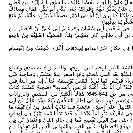
، فَقالَ عَلِيٌّ وَاللّٰهِ ما نَفَسْنا عَلَيْكَ، ما ساقَ اللّٰهُ إِلَيْكَ مِنْ فَضْلِ
يَزَلْ عَلَيَّ يَذْكُرُ حَقَّهُ وَقَرابَتَهُ حَتَّى بَكَى أَبُو بَكْرٍ، فَقالَ مِيعادُكَ
كِنّا كُنّا نَرَى أَنَّ لَنا فِي الأَمْرِ نَصِيباً اِسْتَبَدَّ بِهِ عَلَيْنا، ثُمَّ بايَعَ
ةَ فِي شَخْصِ أَبِي سُفْيانَ وَحَدِيثِهِمْ إِلَى عَلِيٍّ أَنَّ الاِخْتِيارَ مِنْ
ْنِ أَبِي طالِبٍ كانَ يَعْكِسُ تِلْكَ العَصَبِيَّةَ القَبَلِيَّةَ مِنْ ناحِيَةِ
قُلْنا فِي مَكانٍ آخَرَ البِدايَةِ لِخِلافاتٍ أُخْرَى عُمِقَتْ مِنْ اِنْقِسامِ
ائشة البكر الوحيد التي تزوجها والصديق لا نه صدق واشاع
ْلَ الهِجْرَةِ 573م وَأَهَمُّ الشَخْصِيّاتِ عِنْدَ المُسْلِمِينَ السُنَّةِ بَعْدَ النَبِيِّ مُحَمَّدٍ وَهُوَ أصغر مِنهُ بِسَنَتَيْنِ وَصاحِبُهُ قَبْلَ
أثرياء قُرَيْشٍ كَما يُرِيدُ البَعْضُ تَوْصِيفَهُ، يُقالُ إنه مِن العارِفِينَ
ْهُ" أَنْ أبا بَكْر أَعْلَمُ قُرَيْشٍ بِأَنْسابِها" (صَحِيحٌ مُسْلِمٌ كِتابُ
فَضائِلِ الصَحابَةِ (رِضْ) حَدِيثٌ طَوِيلٌ بِرَقْمِ 6395/157/2490 ص 943 وينظر أيضا صحيح البخاري كتاب فضائل أصحاب النبي من ص 641-645) هُناكَ الكَثِيرُ مِن القِصَصِ وَالرِواياتِ
وَقِسْمٍ كَبِيرٍ مِنها فِي إطار التَنافُسُ بَيْنَهُ وَبَيْنَ عَلِيِّ بْنِ أَبِي
نُ التَدْلِيلُ عَلَى إِسْلامِ عائِشَةَ فَقَدْ كانَتْ أَصْغَرَ مِنْ أَنْ تَفْقَهَ ما
َكَةِ بَدْرٍ أَمّا عَبْدُ اللّٰهِ فَقَدْ بَدَأَ اِسْمُهُ يَبْرُزُ فِي أَوْقاتٍ
ِّ شَيْءٍ حَتَّى مِنْ الدِينِ نَفْسِهِ كَما فِي حالَةِ النَبِيِّ وَعُثْمانَ بْنِ بَنِي
َةُ، وَوَقَعَ الاضطهاد عَلَى العَبِيدِ وَالمَوالِي الَّذِينَ لَمْ يَجِدُوا مَنْ