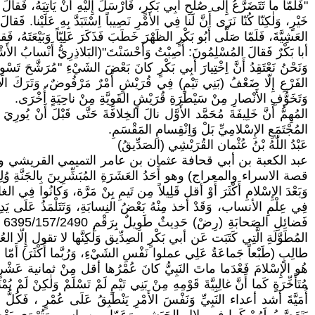
"فَلَمّا ما تَتَضَرَّعُ إِلَى صُلْحِ أَبِي بَكْرٍ، فَأَرْسَلَ إِلَيْهِ أَنْ يَأْتِيَهُ، فَ
خَيْرٍ، وَلٰكِنّا كُنّا نَرَى أَنَّ لَنا فِي الأَمْرِ نَصِيباً اِسْتَبَدَّ بِهِ عَلَيْنا. فَق
العَشِيَّةَ، فَلَمّا صَلَّى أَبُو بَكْرٍ الظَهْرَ خَطَبَ فَذَكَرَ عَلِيّاً وَبَيْعَتَهُ، فَقالَ
أبا بَكْرٌ فَقالَ المُسْلِمُونَ: أُصِبْتُ وَأَحْسَنْتَ"(البَلاذِرِيُّ أَنْسابُ الأَشْرافِ القِسْمُ الثانِي ص 15 وَهُناكَ أَحادِيث
وَنَحْنُ نَعْتَقِدُ أَنَّ اِخْتِيارَ أَبِي بَكْرٍ كانَ بَعْضَ الشَيْءِ "مُرَشَّحَ تَ
الفَرْعِ إِلّا ضَعْفُ (بَنِي تَيْمٍ) فِي قُرَيْشٍ أَمْرٌ مَرْفُوضٌ، وَتَرَكَ الأُمَو
وَتَخَوُّفِ الأَنْصارِ مِنْ سَيْطَرَةِ قُرَيْشٍ القَوِيَّةِ مِنْ ناحِيَةٍ أُخْرَى.
المُهِمُّ أَنَّ خَلِيفَةَ مُحَمَّد الأَوَّل نالَ الخِلافَةَ حَتَّى قَبْلَ أَنْ يُور
المُجْتَمَعِ الإِسْلامِيِّ بَلْ وَاِنْقِسامِ المَقْسَمِ.
عَبْدُ اللّٰهُ بْنُ عُثْمان القُرَيْشِي (الصَدِّيقُ)
عبد الكعبة بن أبي قحافة عثمان بن عامر التميمي القريشي وال
وَبَعْدَ الإِسْلامِ أَكْثَرَ أَوْ أقل قَلِيلاً مِن تَيمِ بِنْ مَرَّة، وَكانُوا فِي
فِي عِلْمِ الأنساب، وَقَدْ أخذ مِنْهُ بَعْضُ النِسابَةِ، وَتَتَلْمَذُ عَلَى يَدِه
المُطَوَّلَةِ الَّتِي كَتَبَت عَن أبي بَكْرٍ الصِدِّيق وَلٰكِنَّها لا تقول إِلّا الع
طالِبٍ (طَبْعاً جَماعَةُ عَلِي عملوا نَفْسِ الشَيْءِ، وَرُبَّما أَكْثَرَ) أَمّا الوَقائِ
هُو الإِسْلامَ فَعْدَما ماتَ النَبِيُّ كانَ عُمْرُها أقل مِنْ ثمانية عَشْرٍ عاماً. 
مُتَأَخِّرَةٍ كَما أَنَّ غالِبِيَّةَ قَوْمِهِ مِنْ بَنِي تَيْمٍ لَمْ تَسْلَمْ وَلٰكِنْ لَمْ
أُمَيَّةَ أشد أعداء النَبِيِّ وَنَفْسَ الأَمْرِ يَنْطَبِقُ عَلَى عُمْرٍ ، فَكُلُّ ا