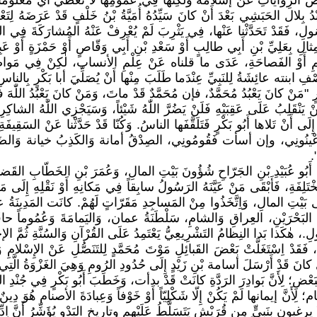
 الرِواياتِ عَنْ إسْلامَه وَلٰكِنَّها فِي عُمُومِها لا تعطي أَيَّ مَعْلُوماتٍ مُؤَكّ
دُ بِلال الحَبَشِي بَعْدَ أَنْ كانَ سَيِّدُهُ أُمَيَّةُ بْنُ خَلْفٍ قَدْ عَرَضَهُ لِتَعْ
رَسُولِ، فَقَدْ تَحَدَّثْنا عَنْها، فِي يَثْرِبَ لَمْ يُعْرِفْ عَنْهُ المُشارَكَةَ فِي
الِ بِعَلِيِّ بْنِ أَبِي طالِبٍ أَوْ سَعْدِ بْنِ أَبِي وَقّاصٍ أَوْ حَمْزَةٍ أَوْ عَ
قَلَمِ أَوْ الفَصاحَةِ، عَدَى ما قلناه عَنْ عِلْمِ الأنساب، لٰكِنْ فِي مَواضِعِ كَ
نته عائِشَةُ لِلنَبِيِّ عِنْدَما طَلَبَ مِنْها أَنْ يُصَلِّيَ أبا بَكْرٍ بِالناسِ بَدَلا
ْرٍ "مَنْ كانَ يَعْبُدُ مُحَمَّدٌ، فإن مُحَمَّدٌ قَدْ ماتَ، وَمَنْ كانَ يَعْبُدُ اللّٰهَ
ك إِلَى أَنْ تَلاها أَبُو بَكْرٍ فَتَلَقَّفَها الناسُ. وَكُنّا قَدْ حَدَّثْنا عَنْ السَقِيفَة
َأَعْينُونِي، وإن أسأت فَقُومُونِي، الصِدْقُ أمانة وَالكَذِبُ خيانة وَالضَعِيفُ 
.
َ أَبُو عُبَيْدِ بْنِ الجَرّاحِ شُؤُونَ بَيْتِ المالِ، وَعُمَرَ بْنِ الخَطّابِ القَضاء
ِفَةِ، فَأَبْقَى مَنْ عَيَّنَهُ الرَسُولُ سابِقاً فِي مَكانِهِ أَوْ نَقْلِهِ إِلَى م
يْتِ المالِ، وَاِتَّخَذُوا مِنْ المَساجِدِ مَقَرّاتٍ لَهُمْ. كانَت المَدِينَةُ عا
 البَحْرَيْنِ، العِراقِ وَالشامِ، سَلْطَنَةُ عمان، وَاليَمامَةَ وَعُمُوماً حافَ
، هٰكَذا بَدا النِظامُ التَشْرِيعِيُّ يَعْتَمِدُ عَلَى القُرْآنِ وَالسُنَّةِ ثُمّ
اِسْتَغَلَّتْ بَعْضَ القَبائِلِ مَوْتَ مُحَمَّدٍ لِلتَنَصُّلِ عَنْ الإِسْلامِ وَأَهَ
كانَ قَدْ أَرْسَلَ أسامة بْنِ زَيْدٍ إِلَى حُدُودِ الرُومِ وَهِيَ الغَزْوَةُ الَّتِي أَمَ
َعْضِ؛ لِأَنَّ بَوادِرَ الرَدَّةِ كانَتْ قَدْ بدأت، وَخَطَبَ أَبُو بَكْرٍ فِي جُنْدِ ا
 لِأَنَّ إيمانها لَمْ يَكُنْ إِلّا شَكْلِيّاً أَوْ خَوْفاً وَعِبادَةَ الأصنام هُوَ دِي
م لا يرغبون بِنَبِيٍّ مِن قُرَيْشٍ يَتَسَلَّطُ عَلَيْهِم وتاريخ البَدْوِ يُؤَشِّرُ أَنَّ 