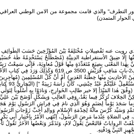
ور التطرف" والذي قامت مجموعة من الامن الوطني العراقي ب
الحوار المتمدن)
ويت عنه تَفْصِيلاتٍ مُخْتَلِفَةً بَيْنَ المُؤَرِّخِينَ حَسَبَ الطَوائِفِ وَالا
َلَقَتُها إِلّا ضِيقٌ الأستقراطية الدِينِيَّةِ (مُصْطَلَحٌ يَسْتَخْدِمُهُ طٰهٰ حُسَ
ِلنَبِيِّ بِهٰذا المَعْنَى بِصِيَغٍ مُتَعَدِّدَةٍ مِنْها قَوْلُ مُعاوِيَةَ، فَإِنِّي سَمِعْت
مِنْ الأَحادِيثِ مِنْها خِطْبَةُ الغَدِيرِ) أَمْ أَنَّ كُلَّ المُسْلِمِينَ (مُهاجِرِ
َحَةِ الإِسْلامِ، (وِفْقَ هٰذا المَبْدَأِ إلا خير طالِبِ الخَوارِجِ، وَنادَوْا بِهِ أُسْلُوباً لِتَ
َ الخِلافَ تُرَكَّزُ فِيما بَعْدُ، وَفِي الغالِبِ وَبِشَكْلٍ أَوْضَحَ بَيْنَ عَلِيِّ بْنِ أ
ِ وَما سَجَدَ يَوْماً لِصَنَمٍ وَهُوَ الَّذِي نامَ فِي فِراشِ الرَسُولِ يَوْمَ هَج
مُحَمَّدٍ وَسَيِّد كَرَّسَ مالَهُ لِخِدْمَةِ الإِسْلامِ وَوالِدِ أَحَبَّ زَوْجاتِ الرَسُو
ِّ، فِي الصَلاةِ عِنْدَما مَرِضَ الرَسُولُ، اِنْتَهَى الأَمْرُ بِاِخْتِيارِ أَبِي بَكْرٍ 
خْتَلَفَتْ الرِواياتُ فَالبَعْضُ يَقُولُ لامُ، وَتَذَمَّرَ وَبَعْضُها الآخَرُ تَقُولُ تَأَ
ِيزِ النَبِيِّ وَدَفْنِهِ.