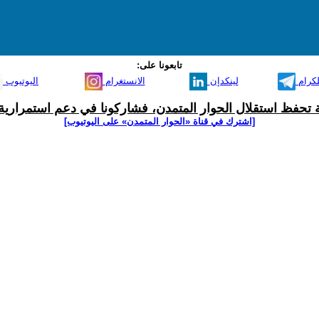
تابعونا على:
لكرام
لينكدإن
الانستغرام
اليوتيوب
ية تحفظ استقلال الحوار المتمدن، فشاركونا في دعم استمرارية 
[اشترك في قناة ‫«الحوار المتمدن» على اليوتيوب]