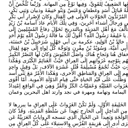
ْفَعُها الضَعِيفُ لِلقَوِيِّ، وَفِيها نَوْعٌ مِن المهانة. وَرُبَّما نُلَخِّصُ أَنَّ
ِلُهُ قَبائِلُ أَسَدٍ وغطفان وَعَبَسٌ وَبَنُو حَنِيفَةَ وذبيان وَبَنِي بَكْرٍ،
َبَ المُرْتَدُّونَ الجَوْلاتِ الأُولَى فِي القِتالِ وَكانَ لِإِصْرارِ أبي بَكْرٍ
ي وَقّاصٍ وَرِجالُ أشداء آخَرِينَ، وَفِي تِلْكَ الأيام عادَ أسامة بْنُ زَيْدٍ
َحالُفَ مَعَ أَهْلِ المَدِينَةِ وبالتدريج تَحَوَّلَ دِفاعُ المُسْلِمِينَ إِلَى
خَلِيفَةَ رَسُولُ اللّٰهِ؟ أَقُولُ لَكَ ما قالَهُ رَسُولُ اللّٰهِ يَوْمَ أَحَدٍ
َ لِواءً، خالِدُ بْنُ الوَلِيدِ، عكرمة بن أبي جَهْلٍ، شَرَحَبِيلُ بْنُ حَسَنَة،
َيَّةَ، وَسُوَيْدُ بْنُ مِقْرِنٍ وَتَوَجَّهَ كُلُّ لِواءٍ إِلَى جِهَةٍ لِقِتالِ
َيْنَ إخفاق هُنا وَنَجاحٍ هُناكَ واصَلَ الجُيُوشَ وَكانَ لَها النَصْرُ الكَبِيرُ
هُم بِتَوْجِيهِ غَزَواتِهِم إِلَى العِراقِ حَيْثُ الغَنائِمُ الكُبْرَى وَهٰكَذا
وْتِ حَيْثُ تُجْمَعُ مُسْيلِمَةً قُتْلِ عَشَرَةِ الآلاف، بَلْ وَقِيلٍ واحِدٍ
تِهِم إِلَى العِراقِ وَالمَناطِقِ الأخرى، وَهٰكَذا الأَمْرُ مَعَ بَنِّي أسد
َلَّت عَلَى قَيْدِ الحَياةِ حَتَّى قِيامِ الدَوْلَةِ الأموية. أَمّا أَقْوَى
اتِ القَبَلِيَّةِ وَعَمَلِيّاتُ الكَرِّ وَالفَرِّ وَهِيَ فِي الواقِعِ اِمْتِدادٌ
يرة وخاصة اليمامة وتهامة ومهرة في نجد وارتد اهل البحرين وعمان
الخَلِيفَةِ الأَوَّلِ، وَلَمْ تَكُنْ الغَزَواتُ عَلَى العِراقِ ما يبررها لا
دْوِ مِن الداخِلِ إِلَى الخارِجِ بَعِيداً عَن سُلْطَةِ المَدِينَةِ، وَقَدْ كانَ
لوَلْجَةِ وَبَعِيداً عَن الخَيالِ الَّذِي تنسجه الرِواياتُ العَرَبِيَّةُ عَن
أُخْرَى أدى إِلَى هَزِيمَةِ الفُرْسِ والاستيلاء عَلَى كُلِّ العِراقِ مِن