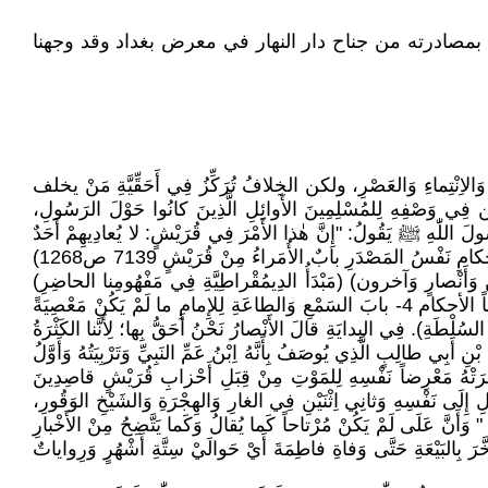
مصادرته من جناح دار النهار في معرض بغداد وقد وجهنا
ِنْتِماءِ وَالعَصْرِ، ولكن الخِلافُ تُرَكِّزُ فِي أَحَقِّيَّةِ مَنْ يخلف
يْن فِي وَصْفِهِ لِلمُسْلِمِينَ الأَوائِلِ الَّذِينَ كانُوا حَوْلَ الرَسُولِ،
ُ رَسُولَ اللّٰهِ ﷺ يَقُولُ: "إِنَّ هٰذا الأَمْرَ فِي قُرَيْشٍ: لا يُعادِيهِمْ أَحَدٌ
إِلّا كَبَّهُ اللّٰهُ عَلَى وَجْهِهِ ما أَقامُوا الدِينَ] (البُخارِيُّ كِتابَ المَناقِبِ2-بابَ مَناقِبِ قُرَيْشٍ 3500 ص 619 وَكَذٰلِكَ وَرَدَ فِي كِتابِ الأَحْكامِ نَفْسُ المَصْدَرِ بابٌ الأُمَراءُ مِنْ قُرَيْشٍ 7139 ص1268)
ينَ وَأَنْصارٍ وَآخرون) (مَبْدَأُ الدِيمُقْراطِيَّةِ فِي مَفْهُومِنا الحاضِرِ)
[حَدَّثْنا مُسَدَّدٌ:.... قالَ رَسُولُ اللّٰهِ ﷺ:" اِسْمَعُوا وَأُطِيعُوا، وَإِنْ اُسْتُعْمِلْ عَلَيْكُمْ عَبْدُ حِبْشِي، كَأَنَّ رَأْسَهُ زَبِيبَةٌ "] (البُخارِيُّ 93 كتاباً الأحكام 4- بابَ السَمْعِ وَالطاعَةِ لِلإِمامِ ما لَمْ يَكُنْ مَعْصِيَةً
وَلِّي السُلْطَةِ). فِي البِدايَةِ قالَ الأَنْصارُ نَحْنُ أَحَقُّ بِها؛ لِأَنَّنا الكَثْرَةُ
َبِي طالِبٍ الَّذِي يُوصَفُ بِأَنَّهُ اِبْنُ عَمِّ النَبِيِّ وَتَرْبِيَتُهُ وَأَوَّلُ
َرَتْهُ مَعْرِضاً نَفْسِهِ لِلمَوْتِ مِنْ قِبَلِ أَحْزابِ قُرَيْشٍ قاصِدِينَ
لِ إِلَى نَفْسِهِ وَثانِي اِثْنَيْنِ فِي الغارِ وَالهِجْرَةِ وَالشَيْخِ الوَقُورِ،
" وَأَنَّ عَلَى لَمْ يَكُنْ مُرْتاحاً كَما يُقالُ وَكَما يَتَّضِحُ مِنْ الأَخْبارِ
خَّرَ بِالبَيْعَةِ حَتَّى وَفاةِ فاطِمَةَ أَيْ حَوالَيْ سِتَّةِ أَشْهُرٍ وَرِواياتٌ