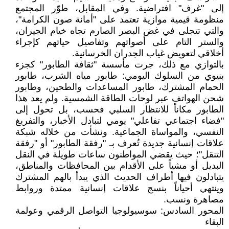
إلى "غرف" افتراضية. وفي المقابل، طوّر المجتمع
منظومة قيمية موازية تعتمد على "أمانة صون الكرامة"،
والتي تتجلى في غض البصر الصارم تجاه خيام الجيران،
والستر التام على أصواتهم وتفاصيل حياتهم كإجراء
أخلاقي لتعويض غياب الجدران الخرسانية.
بالتوازي مع ذلك، جرت مأسسة "ثقافة الطابور" كجزء
بنيوي من السلوك اليومي: طابور مياه الشرب، طابور
الحمام المشترك، طابور المساعدات والطحين، وطابور
شحن الهواتف عبر لوحات الطاقة الشمسية. ولم يعد هذا
الطابور مكاناً للانتظار السلبي فحسب، بل تحول إلى
"فضاء اجتماعي تفاعلي" يومي لتبادل الأخبار، والتفريغ
النفسي، والمواساة الجماعية. ونشأت من خلاله شبكة
علاقات إنسانية جديدة تُعرف بـ "رفقة الطابور" أو "رفقة
التنقل"؛ حيث يقضي المواطنون ساعات طويلة في النقل
البديل أو مشياً على الأقدام بين المحافظات والمناطق،
يتبادلون فيها أطراف الحديث الذي يبدأ بالهم المشترك
وينتهي أحياناً بنسج علاقات إنسانية ممتدة وروابط
مصاهرة ونسب.
المحور السادس: سوسيولوجيا التواصل الرقمي وعولمة
البقاء