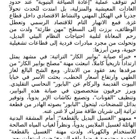
لم تتوقف عملية "إعادة الصياغة البنيوية" عند حدود
العادات المعيشية والمنزلية، بل امتدت لتُحدث تحولاً
جذرياً في الهيكل المهني والنشاط الاقتصادي داخل قطاع
غزة. فمع الانهيار التام للاقتصاد الرسمي وتعطل
الوظائف، برزت إلى السطح "مهن طارئة" ولدت من
رحم المعاناة لتلبية احتياجات النظام البيئي البديل،
وتحولت من مجرد مبادرات فردية إلى قطاعات تشغيلية
حيوية، ومن أبرزها:
• خبراء صيانة "بوابير الكاز" التراثية: في مشهد يمثل
ارتداداً تاريخياً كاملاً، انبعثت مهنة "مصلح بوابير الكاز" من
مرقدها بعد عقود من الاندثار. ومع الشح البالغ لغاز
الطهي وارتفاع أسعار الحطب، بحثت الأسر في خبايا
البيوت القديمة والركام عن "البابور" النحاسي التقليدي.
وبرز حرفيون متخصصون في صيانة هذه البوابير،
وتنظيف "الفونات"، وتصنيع نكاشات الإبر يدوياً، وتوفير
بدائل للمضخات، ليتحول "البابور" بصوته الهادر من قطعة
تراثية إلى شريان طاقة منزلي لا غنى عنه.
• ممهنو "الغسيل البديل بالقطعة": أمام المشقة البدنية
الهائلة لغسيل الملابس يدوياً، ونظراً لغياب المياه الصالحة
للاستخدام والكهرباء، ولدت مهنة "الغسيل بالقطعة"
كخدمة مجتمعية فرضها واقع النزوح؛ حيث استغلت بعض