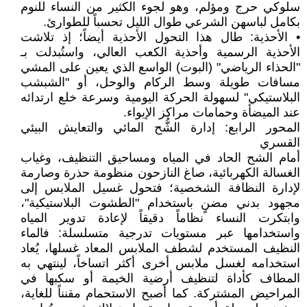
سلوكي حرج ومؤلم، وهو لجوء الكثير من النساء للنوم
بكامل لباسهن الشرعي طوال الليل تحسباً للطوارئ.
• الأحذية: طال هذا التحول الأحذية أيضاً؛ إذ تلاشت
الأحذية الرسمية وأحذية الكعب العالي، واستُبدلت بـ
"الحذاء الرياضي" (البوت) الواسع الذي يعين على المشي
مسافات طويلة وسط الركام والوحل، أو "الشبشب
البلاستيكي" لسهولة الحركة اليومية وسرعة خلع ارتدائه
عند الميضأة وحمامات مراكز الإيواء.
المحور الرابع: إدارة الشُّح المائي والتعايش البيئي
القسري
أمام الشح الحاد في المياه ومساحيق التنظيف، وغياب
الغسالة الكهربائية، صاغ النازحون منظومة حذرة وصارمة
لإدارة النظافة الشخصية؛ فتحول غسيل الملابس إلى
مجهود بدني مضنٍ باستخدام "الطشوت البلاستيكية"،
وابتكرت النساء نظاماً دقيقاً لإعادة تدوير المياه
واستخدامها عبر مستويات تدرجية متسلسلة: فالماء
النظيف المستخدم لشطف الملابس المعاد غسلها، يُعاد
استخدامه لغسل ملابس أخرى أكثر اتساخاً، لينتهي به
المطاف كأداة لتنظيف أرضية الخيمة أو سكبها في
المراحيض المشتركة. كما أصبح الاستحمام مقنناً للغاية،