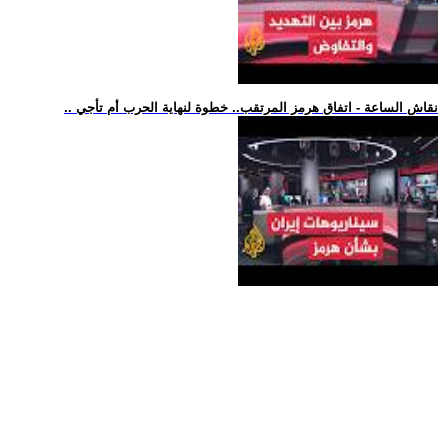
.. نقاش الساعة - اتفاق هرمز المرتقب.. خطوة لنهاية الحرب أم تأجي