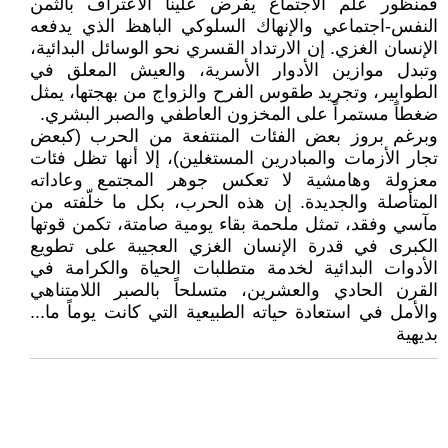
فمنظور علم الاجتماع يفرض علينا الاعتراف بالثمن
النفس-اجتماعي والإنهاك السلوكي الباهظ الذي يدفعه
الإنسان الغزي. إن الارتداد القسري نحو الوسائل البدائية،
وتبدل موازين الأدوار الأسرية، والعيش المعلق في
الطوابير، وتجريد طقوس الفرح والزواج من بهجتها، يمثل
ضغطاً مستمراً على المخزون العاطفي والصبر البشري.
وبرغم بروز بعض الفئات المنتفعة من الحرب (كبعض
تجار الأزمات والمبادرين المستغلين)، إلا أنها تظل فئات
معزولة وهامشية لا تعكس جوهر المجتمع وعاداته
المتأصلة والجديدة. إن هذه الحرب، بكل ما خلّفته من
مآسي وفقد، تمثل ملحمة بقاء يومية صامتة، تكمن قوتها
الكبرى في قدرة الإنسان الغزي العجيبة على تطويع
الأدوات البدائية لخدمة متطلبات الحياة والكرامة في
القرن الحادي والعشرين، متسلحاً بالصبر اللامتناهي
والأمل في استعادة حياته الطبيعية التي كانت يوماً ما...
بديهية