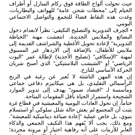
حيث تحولت ألواح الطاقة فوق ركام المنازل أو أطراف
الخيام إلى "محطات شحن عامة" للهواتف والبطاريات،
وغدت هذه النقاط فضاءً للتجمع والتواصل الاجتماعي
اليومي.
• الحِرف التدويرية والتصليح التكيفي: نظراً لانعدام دخول
البضائع والملابس الجديدة، انتعشت مهنة "الخياطة
التدويرية" لإعادة تحويل الأغطية والشراشف القديمة إلى
ملابس للأطفال، بالإضافة إلى الازدهار غير المسبوق
لمهنة "الإسكافي" (تصليح الأحذية) لإطالة عمر "البوت
الرياضي" أو "الشبشب البلاستيكي" الذي أصبح شريان
الحركة الأساسي للنازح.
إن هذه المهن الناشئة لا تُعبر عن رغبة في الربح
الرأسمالي التقليدي، بل هي ميكانيزم دفاعي جماعي
ومأسسة لـ "اقتصاد صمود" يهدف إلى تدوير الموارد
الشحيحة واستمرار الحياة بأقل المقومات المتاحة.
ختاماً، إن تحول العادات اليومية والمعيشية في قطاع غزة
يثبت أن المجتمع لم يعش حالة شلل سلوكي أو استسلام
بنيوي، بل خاض عملية "إعادة صياغة ديناميكية للمعيشة".
ومع ذلك، يجب ألا يُفهم هذا التكيف الجمعي والذكاء
العابر للأزمات على أنه رفاهية اختيار أو مرونة مجردة؛