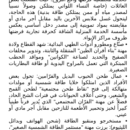
العائلات (خاصة النساء اللواتي يمتلكن وصولاً نسبياً
لمصدر مياه أو ممن يمتلكن طاقة بدنية) هذه الحاجة،
ليتحول غسل ملابس الآخرين باليد مقابل أجر مادي أو
مقايضته بمواد تموينية إلى مصدر دخل أساسي يعكس
مأسسة الخدمة المنزلية الشاقة كحرفة تجارية فرضتها
ظروف مراكز الإيواء.
• صنّاع ومطورو أدوات الطهي البدائية: شهد القطاع ولادة
مهنة "بناء أفران الطين" المتنقلة والثابتة، وتدوير مخلفات
الصفيح والحديد لصناعة "الكوانين" ومواقد الحطب
المبتكرة التي تعمل بالمراوح اليدوية أو طاقة البطاريات
الصغيرة.
• عمال طحن الحبوب البديل والفرّامين: تحول بعض
الأفراد الذين امتلكوا خلايا طاقة شمسية أو مولدات
متهالكة إلى فتح "نقاط طحن مجتمعية" لطحن القمح
والشعير، وحتى أعلاف الحيوانات في فترات الشح الحاد،
فضلاً عن مهنة "الفرّان المجتمعي" الذي يُدير فرناً طينياً
كبيراً لخبز وتحمير الأطعمة للنازحين مقابل أجر مادي أو
عيني.
• مستخرجو ومنقبو الطاقة (شحن الهواتف وبدائل
الليثيوم): برزت مهنة "مستثمر الطاقة الشمسية الصغير"،