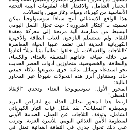
الحصار الشامل، والافتقار التام لمقومات البنية التحتية
الأساسية من كهرباء، ومياه، وغاز طهي, واتصالات.
هذا الواقع الاستثنائي أنتج سياقاً سوسيولوجياً يمكن
تسميته بـ "ابتكار الضرورة"؛ حيث تحوّل الفعل اليومي
البسيط من ممارسة آلية مريحة إلى معركة معقدة
للبقاء. ولم يستسلم النازحون لغياب الطاقة والأجهزة
الكهربائية الحديثة التي تعتمد عليها الحياة المعاصرة
كالثلاجات والغسالات، بل خلقوا "نظاماً بيئياً بديلاً" أعادوا
من خلاله صياغة عاداتهم المتعلقة بالغذاء، والكساء،
والنظافة، والخصوصية، متجاوزين أدوات العصر الحديث
نحو استدعاء وسائل بدائية جرى تطويعها بذكاء جمعي
حاد. وسنتناول أبرز هذه التحولات شيوعاً عبر المحاور
التالية:
المحور الأول: سوسيولوجيا الغذاء وتحدي "الإنقاذ
اللحظي"
ارتبط هذا المحور ببدائل الغذاء مع انقراض التبريد
وسيطرة "المعلبات". لقد شكل غياب التيار الكهربائي
الشامل، وتوقف الثلاجات عن العمل، الصدمة الأولى
لمنظومة الأمن الغذائي اليومي للأسرة الغزية. وترتب
على ذلك تحول جذري في الثقافة الغذائية تمثل في