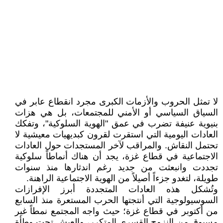
لا تمثل الحروب والأزمات الكبرى مجرد انقطاع عابر في
السياق السياسي أو الأمني للمجتمعات، بل هي هزات
بنيوية عنيفة تضرب في عمق "الهوية السلوكية"، وتفكك
العادات اليومية التي استقرت لقرون كبديهيات معيشية لا
تحتمل النقاش. والمراقب لآخر المستجدات حول العادات
الاجتماعية في قطاع غزة، يجد أن هناك أنماطاً سلوكية
تجددت وانبعثت من جديد رغم اندثارها منذ سنوات
طويلة، لتغدو جزءاً أصيلاً من الهوية الاجتماعية الراهنة.
وتُشكل هذه العادات المتجددة أبرز الإفرازات
السوسيولوجية التي أنتجتها الحرب المستعرة منذ السابع
من أكتوبر في قطاع غزة؛ حيث واجه المجتمع نمطاً غير
مسبوق من النزوح القسري المتكرر، والعيش تحت وطأة