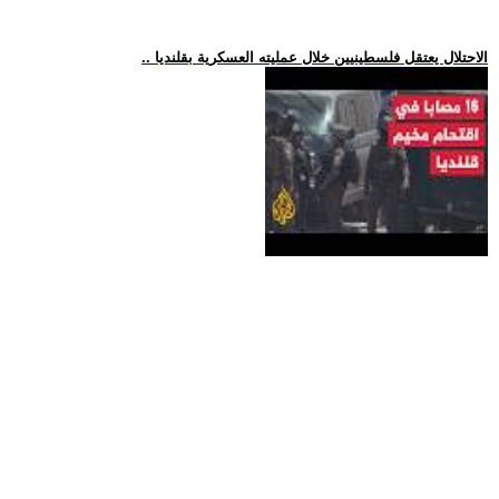
.. الاحتلال يعتقل فلسطينيين خلال عمليته العسكرية بقلنديا