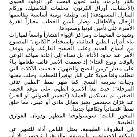
بالنار والرماد. ولقد تحول البحث عن الوقود الحيوي
(الأخشاب، أوراق الكرتون، مخلفات البلاستيك، وركام
المنازل المستهدفة) إلى وظيفة يومية أساسية يتقاسمها
الرجال والأطفال، وصار تأمين الحطب معياراً لقدرة
الأسرة على تأمين قوتها وصمودها.
وشهدت المخيمات ومراكز الإيواء انتشاراً واسعاً لمهارات
بناء أفران الطين البدائية، واستخدام "الكانون" المصنوع
من أسياخ الحديد وعلب الصفيح الفارغة. ولم يتوقف
الأمر عند حدود الأداة، بل تعداه إلى إعادة صياغة الوعي
بالوقت ونوع الغذاء؛ إذ صممت الأسر قائمة طعامها بناءً
على معيار "زمن النضج والطهي"، فتجنبت الأكلات التي
تتطلب وقتاً طويلاً على النار توفيراً للحطب، وحلت محلها
وجبات سريعة النضج. كما ظهر نمط "الطهي ثنائي
المرحلة"؛ حيث تبدأ الأسرة الطهي على موقد الخيمة
الصغير، ثم تستكمل العملية (كتحمير الصواني أو الخبز)
عند فرّان مجتمعي يخبز مقابل مادي أو عيني، مما خلق
نمطاً اقتصادياً وتكافلياً جديداً.
المحور الثالث: سوسيولوجيا المظهر وذوبان الفوارق
الطبقية
في الظروف الطبيعية، يمثل اللباس أداة للتعبير عن
المكانة الاجتماعية، والوظيفة، والذوق الشخصي؛ إلا أن