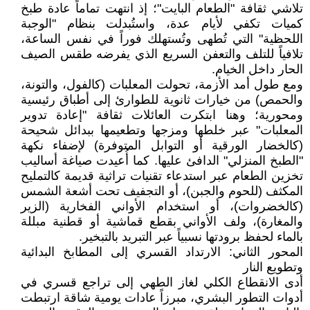
تلاشي ثقافة "الطعام البايت"؛ إذ انتهت تماماً عادة طبخ
كميات تكفي لأيام عدة، واستُبدلت بنظام "الوجبة
اللحظية" التي تُطهى وتُستهلك فوراً في نفس الساعة،
تلافياً للتلف والتعفن السريع الذي يفرضه طقس الصيف
الحار داخل الخيام.
ومع طول أمد الأزمة، تحولت المعلبات (كالفول، والتونة،
والحمص) من خيارات ثانوية للطوارئ إلى أطباق رئيسية
ومحورية؛ وهنا ابتكرت العائلات ثقافة "إعادة تدوير
المعلبات" عبر خلطها ومزجها وتطعيمها ببدائل شحيحة
(كالخضار الورقية أو التوابل المتوفرة) لإضفاء نكهة
"الطبخ المنزلي" الدافئ عليها. كما أُعيدت صياغة أساليب
تخزين الطعام عبر استدعاء تقنيات تراثية قديمة كالتمليح
المكثف (للحوم والجبن)، أو التجفيف تحت أشعة الشمس
(كالخضروات)، أو استخدام الأواني الفخارية (الزير
والمغارة)، ولف الأواني بقطع قماشية أو قطنية مبللة
بالماء لحفظ برودتها نسبياً عبر التبريد بالتبخير.
المحور الثاني: الارتداد القسري إلى المطابخ البدائية
وتطويع النار
أدى الانقطاع الكلي لغاز الطهي إلى تراجع قسري في
أدوات التطور البشري، مبرزاً عادات يومية شاقة ارتبطت