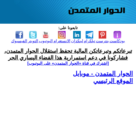
تابعونا على:
بودكاست
بنترست
تيلكرام
لينكدإن
الانستغرام
اليوتيوب
التويتر
الفيسبوك
تبرعاتكم وتبرعاتكن المالية تحفظ استقلال الحوار المتمدن،
فشاركونا في دعم استمرارية هذا الفضاء اليساري الحر
[اشترك في قناة ‫«الحوار المتمدن» على اليوتيوب]
الحوار المتمدن - موبايل
الموقع الرئيسي