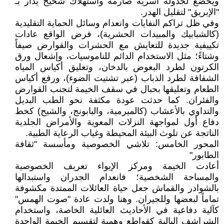
ويخضع لجدولة أسرية صارمة واستهلاك شحيح يُدار بـ
"الإبريق" لتقليل الهدر.
وفي ظل تراكم النفايات وانعدام وسائل الحماية التقليدية
(كالشبابيك والمبيدات الحشرية)، فرض الواقع عادات
تكييفية جديدة للتعايش مع الحشرات والقوارض صيفاً
وشتاءً؛ مثل الاستخدام الدائم للناموسيات، وإشعال ورق
الكرتون لطرد البعوض بالدخان، وتعليق أكياس المياه
الشفافة لطرد الذباب (عبر تشتيت الضوء)، ورفع أكياس
الطعام وتعليقها بحبال في سقف الخيمة لتجنب القوارض
والفئران. كما حدثت عودة مكثفة نحو الطب البديل
والتداوي بالأعشاب (كالميرمية، والبابونج، والشيح) كخط
دفاع أول لمواجهة النزلات المعوية والأمراض الجلدية
الناتجة عن تلوث البيئة المحيطة وغياب الرعاية الطبية.
المحور الخامس: تلاشي الخصوصية ومأسسة "ثقافة
الطابور"
أعادت الخيمة ومركز الإيواء تعريف الخصوصية
والمساحة الشخصية؛ فانعدام الجدران واستبدالها
بالشوادر والقماش جعل حياة العائلات الممتدة مكشوفة
تماماً لبعضها وللجيران. وهنا ولدت عادة "صوت الهمس"
كآلية دفاعية في الأحاديث العائلية الخاصة، واستخدام
الشراشف البالية كقواطع وهمية لتقسيم الخيمة الواحدة