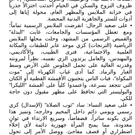
ظروف النزوح والسكن في الخيام أحدثت اختزالاً جذرياً
في خزانة الملابس والمظهر العام، محولة إياها إلى
أدوات للستر والجاهزية البدنية المحضة.
• على صعيد الرجال: انقرضت الملابس الرسمية تماماً؛
ومع تعطل المؤسسات والجامعات، غابت "البدلة"
والقميص الرسمي من المشهد، وحلت محلها الملابس
الرياضية (الترنجات) كزي موحد عابر للطبقات والمكانة
العلمية والاجتماعية، فترى الطبيب، والأكاديمي،
والمهندس، والعامل يرتدون الزي نفسه، نظراً لمرونته
وقدرته العالية على تحمل الجلوس على الأرض وسط
الغبار والرماد. كما أدى غياب الكهرباء إلى "موت
المكواة"، فبات الناس يتجنبون الأقمشة القطنية أو الكتان
التي تتجعد بسرعة، واعتمدوا كلياً على أقمشة "الليكرا"
والبوليستر التي تحافظ على مظهر مقبول دون حاجة
للكي.
• على صعيد النساء: ساد "ثوب الصلاة" (الإسدال) كزي
رسمي ويومي دائم داخل المخيم وخارجه؛ وتميز هذا
الزي بكونه ساتراً، فضفاضاً، وسريع الارتداء في ثوانٍ
معدودة، مما يمنح المرأة جهوزية دائمة لأي إخلاء
اضطراري أو قصف مفاجئ. ووصل الأمر إلى تحول