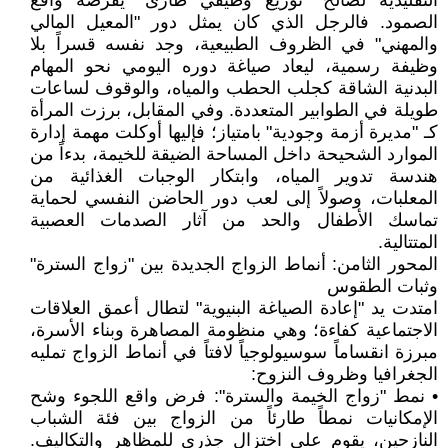
التقليدية لصالح "توزيع وظيفي طارئ" يفرضه واقع
الصمود. فالرجل الذي كان يمثل دور "المعيل المالي
والمهني" في الظروف الطبيعية، وجد نفسه قسراً بلا
وظيفة رسمية، ليعاد صياغة دوره اليومي نحو المهام
البدنية الشاقة كجلب الحطب والمياه، والوقوف لساعات
طويلة في الطوابير المتعددة. وفي المقابل، برزت المرأة
كـ "مديرة أزمة وجودية" بامتياز؛ فإليها أوكلت مهمة إدارة
الموارد الشحيحة داخل المساحة الضيقة للخيمة، بدءاً من
هندسة تدوير المياه، وابتكار الوجبات الغذائية من
المعلبات، وصولاً إلى لعب دور الحاضن النفسي لحماية
تماسك الأطفال والحد من آثار الصدمات العصبية
المتتالية.
المحور الثامن: أنماط الزواج الجديدة بين "زواج السترة"
وثبات الطقوس
امتدت يد "إعادة الصياغة البنيوية" لتطال أعمق العلاقات
الاجتماعية كفاءة؛ وهي منظومة المصاهرة وبناء الأسرة،
مبرزة انقساماً سوسيولوجياً لافتاً في أنماط الزواج تمليه
الجغرافيا وظروف النزوح:
• نمط "زواج الخيمة والسترة": فرض واقع اللجوء وشح
الإمكانيات نمطاً طارئاً من الزواج بين فئة الشباب
النازحين، يقوم على اختزال جذري للمظاهر والتكاليف.