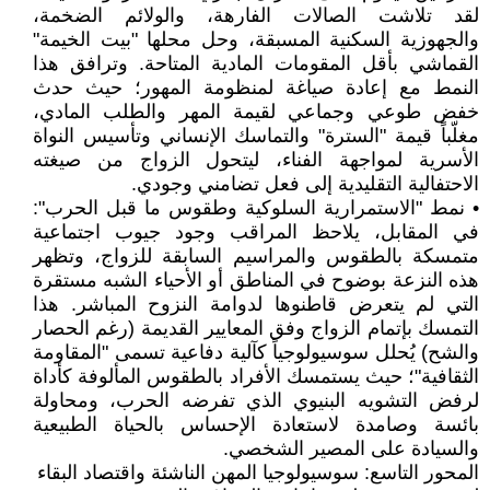
لقد تلاشت الصالات الفارهة، والولائم الضخمة،
والجهوزية السكنية المسبقة، وحل محلها "بيت الخيمة"
القماشي بأقل المقومات المادية المتاحة. وترافق هذا
النمط مع إعادة صياغة لمنظومة المهور؛ حيث حدث
خفض طوعي وجماعي لقيمة المهر والطلب المادي،
مغلّباً قيمة "السترة" والتماسك الإنساني وتأسيس النواة
الأسرية لمواجهة الفناء، ليتحول الزواج من صيغته
الاحتفالية التقليدية إلى فعل تضامني وجودي.
• نمط "الاستمرارية السلوكية وطقوس ما قبل الحرب":
في المقابل، يلاحظ المراقب وجود جيوب اجتماعية
متمسكة بالطقوس والمراسيم السابقة للزواج، وتظهر
هذه النزعة بوضوح في المناطق أو الأحياء الشبه مستقرة
التي لم يتعرض قاطنوها لدوامة النزوح المباشر. هذا
التمسك بإتمام الزواج وفق المعايير القديمة (رغم الحصار
والشح) يُحلل سوسيولوجياً كآلية دفاعية تسمى "المقاومة
الثقافية"؛ حيث يستمسك الأفراد بالطقوس المألوفة كأداة
لرفض التشويه البنيوي الذي تفرضه الحرب، ومحاولة
بائسة وصامدة لاستعادة الإحساس بالحياة الطبيعية
والسيادة على المصير الشخصي.
المحور التاسع: سوسيولوجيا المهن الناشئة واقتصاد البقاء