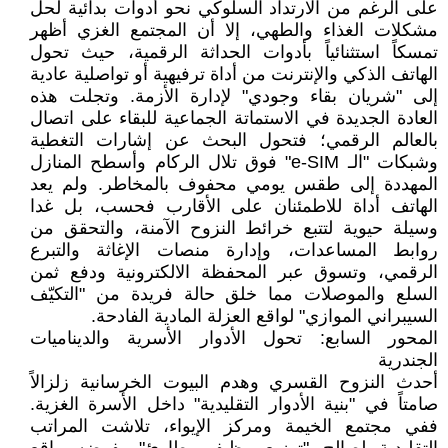
على الرغم من الارتداد السلوكي نحو أدوات بدائية لحل
مشكلات الغذاء والطهي، إلا أن المجتمع الغزي أظهر
تمسكاً استثنائياً بأدوات الحداثة الرقمية، حيث تحول
الهاتف الذكي والإنترنت من أداة ترفيهية أو تواصلية عادية
إلى "شريان بقاء وجودي" لإدارة الأزمة. وتجلت هذه
العادة الجديدة في الاستماتة الجماعية للبقاء على اتصال
بالعالم الرقمي؛ فتحول البحث عن إشارات التغطية
وشبكات "الـ e-SIM" فوق تلال الركام وأسطح المنازل
المهددة إلى طقس يومي محفوف بالمخاطر. ولم يعد
الهاتف أداة للاطمئنان على الأقارب فحسب، بل غدا
وسيلة حيوية لتتبع خرائط النزوح الآمنة، والتحقق من
روابط المساعدات، وإدارة منصات الإغاثة والتبرع
الرقمي، وتسوق عبر المحفظة الالكترونية ودفع ثمن
السلع والموصلات مما خلق حالة فريدة من "التكيّف
السيبراني الموازي" لواقع العزلة المادية الفادحة.
المحور السابع: تحول الأدوار الأسرية والديناميات
الجندرية
أحدث النزوح القسري وهدم البيوت الخرسانية زلزالاً
صامتاً في "بنية الأدوار التقليدية" داخل الأسرة الغزية.
ففي مجتمع الخيمة ومركز الإيواء، تلاشت المراتب