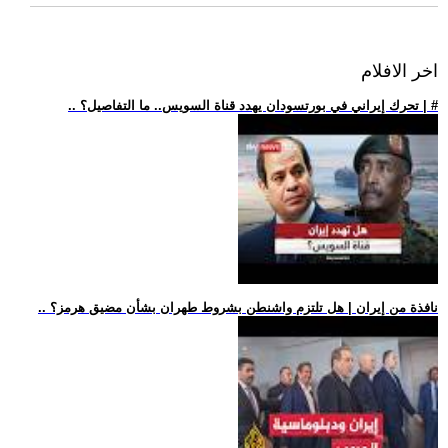
اخر الافلام
.. تحرك إيراني في بورتسودان يهدد قناة السويس.. ما التفاصيل؟ | #
.. نافذة من إيران | هل تلتزم واشنطن بشروط طهران بشأن مضيق هرمز؟