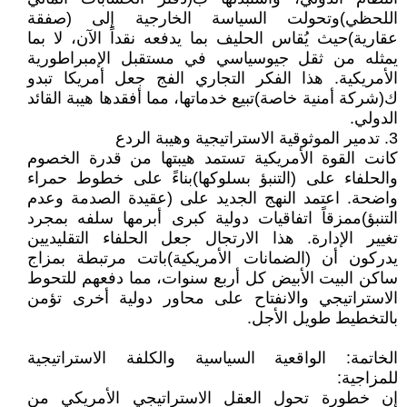
اللحظي)وتحولت السياسة الخارجية إلى (صفقة
عقارية)حيث يُقاس الحليف بما يدفعه نقداً الآن، لا بما
يمثله من ثقل جيوسياسي في مستقبل الإمبراطورية
الأمريكية. هذا الفكر التجاري الفج جعل أمريكا تبدو
ك(شركة أمنية خاصة)تبيع خدماتها، مما أفقدها هيبة القائد
الدولي.
3. تدمير الموثوقية الاستراتيجية وهيبة الردع
كانت القوة الأمريكية تستمد هيبتها من قدرة الخصوم
والحلفاء على (التنبؤ بسلوكها)بناءً على خطوط حمراء
واضحة. اعتمد النهج الجديد على (عقيدة الصدمة وعدم
التنبؤ)ممزقاً اتفاقيات دولية كبرى أبرمها سلفه بمجرد
تغيير الإدارة. هذا الارتجال جعل الحلفاء التقليديين
يدركون أن (الضمانات الأمريكية)باتت مرتبطة بمزاج
ساكن البيت الأبيض كل أربع سنوات، مما دفعهم للتحوط
الاستراتيجي والانفتاح على محاور دولية أخرى تؤمن
بالتخطيط طويل الأجل.
الخاتمة: الواقعية السياسية والكلفة الاستراتيجية
للمزاجية:
إن خطورة تحول العقل الاستراتيجي الأمريكي من