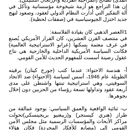
المدى) لصالح (المزاجية الفردية والإرتجال التكتيكي).
إن هذا التراجع هو أزمة شيخوخة مؤسساتية وتآكل في
آلة التفكير التي أدارت النظام الدولي لعقود، وصعود لنهج
جديد اختزل الجيوسياسية في (صفقات لحظية).
1/العصر الذهبي كان بقيادة الفلاسفة:
في منتصف القرن العشرين، كان القرار الأمريكي يُصنع
في غرف معتمة يسكنها (عرابو الاستراتيجية العالمية)
فكانت السياسة الأمريكية الداخلية والخارجية هي نتاج
عقول رصينة أسست للمفهوم الحديث للأمن القومي.
أ- هندسة الاحتواء: عندما كتب (جورج كينان) برقيته
الطويلة عام 1946، أسس لسياسة (الاحتواء) ضد الاتحاد
السوفيتي، وهي استراتيجية تبنتها واشنطن على مدى
أربعة عقود وتداولها تسعة رؤساء من الحزبين دون إخلال
بجوهرها.
ب- ثنائية الواقعية والعمق السياسي: بوجود عمالقة من
طراز (هنري كيسنجر) و(زبيغنيو بريجينسكي)تحولت
مراكز الأبحاث والمؤسسات الرسمية مثل مجلس الأمن
القومي إلى (مصانع للأفكار المجردة) فكان هؤلاء