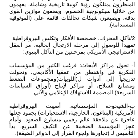
المنظرون يمتلكون رؤية كونية تاريخية وشاملة، يفهمون
من خلالها سيكولوجية الخصوم، ويضعون موازين القوى
بدقة، ويصيغون شبكات تحالفات قائمة على (الموثوقية
المستدامة).
2/تآكل المحرك.. خصخصة الأفكار وتكلس البيروقراطية
تمهيداً للوصول إلى مرحلة الارتجال الحالية، مر العقل
الاستراتيجي الأمريكي بمرحلتين من التآكل البنيوي:
أ- تحول مراكز الأبحاث: فرغت الكثير من المؤسسات
الفكرية في واشنطن من عمقها الأكاديمي، وتحولت
تدريجياً إلى أدوات ل(اللوبيات)ومجموعات الضغط
ومصانع السلاح، أو مراكز لإنتاج (أوراق السياسات
السريعة) المصممة للاستهلاك الإعلامي والآني.
ب-الشيخوخة المؤسساتية: أصيبت البيروقراطية
الأمريكية (البنتاغون، الخارجية، الاستخبارات) بجمود جعلها
عاجزة عن ملاحقة عالم رقمي متسارع الصعود. وأمام
عجز المؤسسة الضخمة عن التكيف السريع، بدأ
التأسيس لـ (تجاوزها ولجوء القرار إلى الدوائر الضيقة).