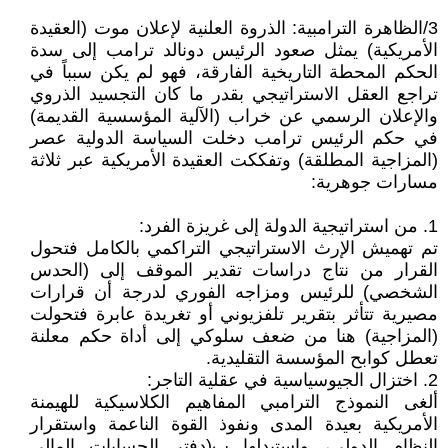
3/الظاهرة الترامبية: الذروة العلنية لإعلان موت (العقيدة
الأمريكية) يمثل صعود الرئيس دونالد ترامب إلى سدة
الحكم المحطة التاريخية الفارقة، فهو لم يكن سبباً في
تراجع العقل الاستراتيجي بقدر ما كان التجسيد الذروي
والإعلان الرسمي عن خراب (الآلية المؤسسية القديمة)
في حكم الرئيس ترامب دخلت السياسة الدولية عصر
(المزاجية المطلقة) وتفككت العقيدة الأمريكية عبر ثلاثة
مسارات جوهرية:
1. من استراتيجية الدولة إلى غريزة الفرد:
تم تهميش الإرث الاستراتيجي التراكمي بالكامل فتحول
القرار من نتاج دراسات تقدير الموقف إلى (الحدس
الشخصي) للرئيس ومزاجه الفوري لدرجة أن قرارات
مصيرية تتأثر بتقرير تلفزيوني أو تغريدة عابرة فتحولت
(المزاجية) هنا من ضعف سلوكي إلى أداة حكم معلنة
تعطل كوابح المؤسسة التقليدية.
2. اختزال الجيوسياسية في عقلية التاجر:
ألغى النموذج الترامبي المفاهيم الكلاسيكية للهيمنة
الأمريكية بعيدة المدى ونفوذ القوة الناعمة واستقرار
النظام الدولي، واستبدلها ب(دفتر الحسابات المالي