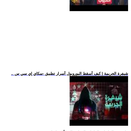
.. شيفرة الجريمة | كيف أسقط اليوروبول أسرار تطبيق -سكاي إي سي س