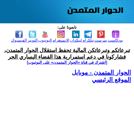
تابعونا على:
بودكاست
بنترست
تيلكرام
لينكدإن
الانستغرام
اليوتيوب
التويتر
الفيسبوك
تبرعاتكم وتبرعاتكن المالية تحفظ استقلال الحوار المتمدن،
فشاركونا في دعم استمرارية هذا الفضاء اليساري الحر
[اشترك في قناة ‫«الحوار المتمدن» على اليوتيوب]
الحوار المتمدن - موبايل
الموقع الرئيسي