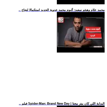
.. محمد علام وهيثم سعيد: ألبوم محمد عدوية الجديد استكمالا لنجاح
.. فيلم Spider-Man: Brand New Day | البداية اللي كان بيتر محتا