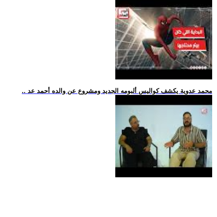
.. محمد عدوية يكشف كواليس ألبومه الجديد ومشروع عن والده أحمد عد