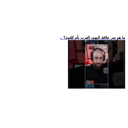
.. ما هو سر علاقة اليهود العرب بأم كلثوم؟