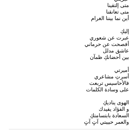
متى إلتقينا
متى تعانقنا
أين نما بيننا الغرام
إليكِ
عبرت عن شعوري
أفصحت عن حرماني
عاشق مدلل
بين أحضانكِ ظمآن
أميرتي
أسرتِ مشاعري
فالأحاسيس تربعت
على وسادة الكلمات
الهوى يناديكِ
و الفؤاد يفيدك
السعادة بابتسامتكِ
والعمر حبيبتي آتٍ آتٍ