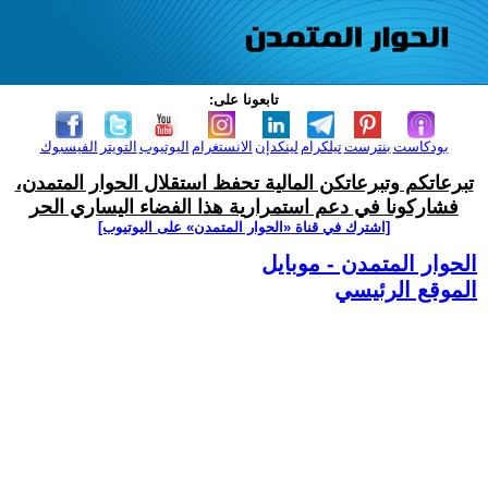
تابعونا على:
بودكاست
بنترست
تيلكرام
لينكدإن
الانستغرام
اليوتيوب
التويتر
الفيسبوك
تبرعاتكم وتبرعاتكن المالية تحفظ استقلال الحوار المتمدن،
فشاركونا في دعم استمرارية هذا الفضاء اليساري الحر
[اشترك في قناة ‫«الحوار المتمدن» على اليوتيوب]
الحوار المتمدن - موبايل
الموقع الرئيسي