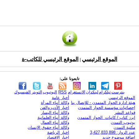
الموقع الرئيسي
الموقع الرئيسي للكاتب-ة
|
تابعونا على:
بنترست
تيلكرام
لينكدإن
الانستغرام
RSS
اليوتيوب
التويتر
الفيسبوك
الموقع الرئيسي
أخبار عامة
هيئة ادارة الحوار المتمدن - للإتصال بنا
وكالة أنباء المرأة
إحصائيات مؤسسة الحوار المتمدن
اخبار الأدب والفن
قواعد النشر
وكالة أنباء اليسار
ابرز كتاب / كاتبات الحوار المتمدن
وكالة أنباء العلمانية
يوتيوب التمدن
وكالة أنباء العمال
مكتبة التمدن
وكالة أنباء حقوق الإنسان
عدد الزوار: 3,427,833,898
اخبار الرياضة
اضافة موضوع جديد
اخبار الاقتصاد