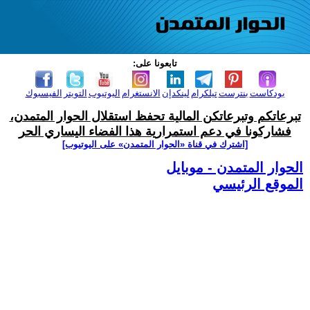
تابعونا على:
بودكاست
بنترست
تيلكرام
لينكدإن
الانستغرام
اليوتيوب
التويتر
الفيسبوك
تبرعاتكم وتبرعاتكن المالية تحفظ استقلال الحوار المتمدن،
فشاركونا في دعم استمرارية هذا الفضاء اليساري الحر
[اشترك في قناة ‫«الحوار المتمدن» على اليوتيوب]
الحوار المتمدن - موبايل
الموقع الرئيسي