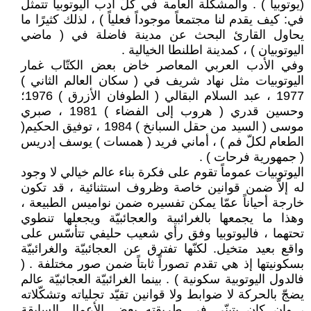
(يوتوبيا ) . والمشكلة العامة في كلّ أدب اليوتوبيا تتمثل
في: كيف يقدم لنا مجتمعاً موجوداً فعلياً ) ، لذلك كثيرًا ما
يحاول القارئ البحث عن مدينة فاضلة في ( ماضي
اليوتوبيان ) ، كمدينة اطلنطا الخيالية .
وفي الأدب العربي المعاصر خاض بعض الكتّاب غمار
اليوتوبيات مثل نهاد شريف في ( سكان العالم الثاني )
1977 ، عبد السلام البقالي ( الطوفان الأزرق ) 1976؛
وحسين قدري ( هروب إلى الفضاء ) 1981 ، صبري
موسى ( السيد من حقل السبانخ ) 1984 ، توفيق الحكيم(
الطعام لكلّ فم ) ، أماني فريد ( همسات ) يوسف إدريس
( جمهورية فرحات ) .
اليوتوبيات عموماً تقوم على فكرة بناء عالم خيالي لا وجود
له إلاّ ضمن قوانين خاصة وظروف استثنائية ، قد تكون
خارجة أحياناً عمّا يمكن تفسيره ضمن نواميس الطبيعة ،
وهذا ما يجمعها بالغرائبية والعجائبيّة ويجعلها تنطوي
تحتهما ، فاليوتوبيا وفق رأي شعيب حليفي تتأسّس على
واقع بعيد متخيل. لكنّها تفترق عن العجائبيّة والغرائبيّة
بسكونيتها إذ هي تقدم تصوراً ثابتاً ضمن صور مختلفة . (
فالدول اليوتوبية سكونية ) . بينما الغرائبيّة العجائبيّة عالم
يضجّ بالحركة لا ضوابط ولا قوانين تقيّد تجلياته وتشكّلاته
، وإن كان يتبنّى في طريقته بعض الأعمال السابقة