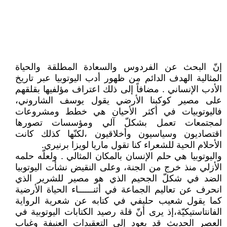
إنّ البحث عن الفردوس والسعادة المطلقة والحياة
المثالية الهدف الدائم من ظهور أدب اليوتوبيا عبر تاريخ
الأدب الإنساني . مضافاً إلى ذلك اعتراف مؤلفيها بقلقهم
على مصير كوكبنا الأرضي يقول يوسف الشاروني،
فاليوتوبيات في أكثر الأحيان هي خطط ومشروعات
لمجتمعات تعمل بشكلّ آلي ومؤسسات تصورها
اقتصاديون وسياسيون وأخلاقيون ،لكنّها كذلك كانت
الأحلام الحية للشعراء كنا تقول ماريا لويزا برنيري.
واليوتوبيا هي حلم الإنسان بالمكان المثالي . ولعلّه حلمه
الأزلي منذ خرج من الجنة، وعلى النقيض نشأت اليوتوبيا
الضد في شكلّ الجحيم الذي هو مصير للشرير الذي
انحرف عن تعاليم الجماعة في أثنــــــاء الحياة الأرضية
كما يقول شعيب حليفي في كتابه عن شعرية الرواية
الفانتاستيكيّة،إذ يرى أنّ قلة رصيد الكتابات اليوتوبية في
العصر الحديث قد يعود إلى التعقيدات العنيفة وغياب