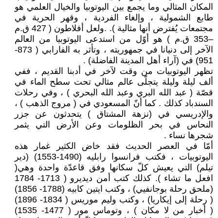
المكان المثالي وما يجمع بين اليوتوبيا والخيال العلمي هو
طابع الشمولية ، وإلغاء الفردية ، وقهر الحرية في
مجتمعات يُفترض أنها مثالية ). .ولعل أفلاطون ( 427 ق.م
–353 ق.م ) هو أوّل من استدعى اليوتوبيا من العالم
الآخر إلى دنيانا في جمهوريته ، وتأثر به الفارابي ( 873-
951) في (آراء أهل المدينة الفاضلة) .
تظهر اليوتوبيات من وقت لآخر في أدبنا القديم ، ففي
ألف ليلة وليلة يتجلّى عالم مثالي تحت سطح الماء في
قصّة ( عبد الله البري وعبد الله البحري ) ، وفي رحلات
السندباد كذلك . كما أنّ المسعودي في ( مروج الذهب ) ،
والإدريسي في (نزهة المشتاق ) يتحدثون عن جزر
النحاس في بحر الظلومات وعن الأرض التي يثمر
شجرها نساء .
أمّا في العصر الحديث فقد خاض الكثير غمار هذه
اليوتوبيات ، فكتب فرانسوا رابليه (1490-1553) (دير
تيلم) التي يعيش كلّ سكانها وفق قاعدّة واحدة وهي(
افعل ما تشاء ). كذلك كتب أمن ديديرو ( 1713- 1784
(ملحق رحلة بوجانفيي) ، وكتب ايتين كابيه (1788- 1856)
( رحلة إلى إيكاريا) ، وكتب وليم موريس ( 1834- 1896)
( أخبار من لا مكان ) ، وتوماس مور ( 1477- 1535)