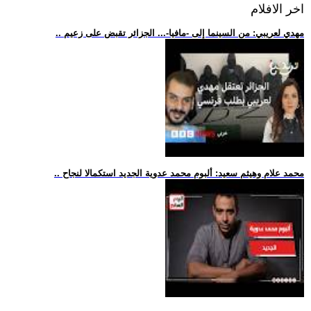
اخر الافلام
.. مهدي لعريبي: من السينما إلى -مافيا-... الجزائر تقبض على زعيم
.. محمد علام وهيثم سعيد: ألبوم محمد عدوية الجديد استكمالا لنجاح