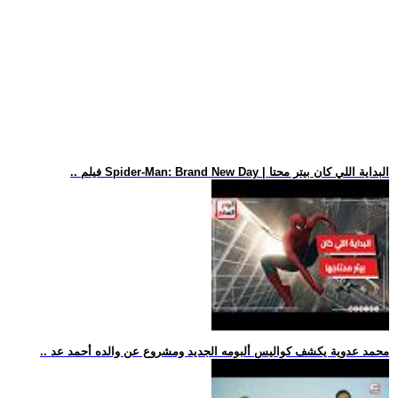
.. فيلم Spider-Man: Brand New Day | البداية اللي كان بيتر محتا
.. محمد عدوية يكشف كواليس ألبومه الجديد ومشروع عن والده أحمد عد