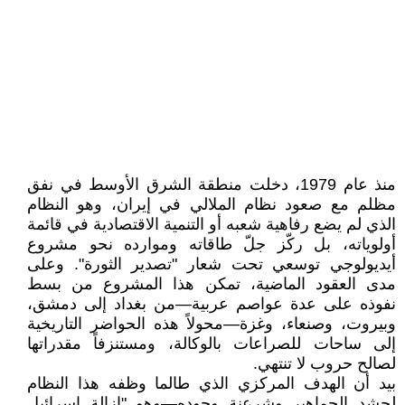
منذ عام 1979، دخلت منطقة الشرق الأوسط في نفق
مظلم مع صعود نظام الملالي في إيران، وهو النظام
الذي لم يضع رفاهية شعبه أو التنمية الاقتصادية في قائمة
أولوياته، بل ركّز جلّ طاقاته وموارده نحو مشروع
أيديولوجي توسعي تحت شعار "تصدير الثورة". وعلى
مدى العقود الماضية، تمكن هذا المشروع من بسط
نفوذه على عدة عواصم عربية—من بغداد إلى دمشق،
وبيروت، وصنعاء، وغزة—محولاً هذه الحواضر التاريخية
إلى ساحات للصراعات بالوكالة، ومستنزفاً مقدراتها
لصالح حروب لا تنتهي.
بيد أن الهدف المركزي الذي طالما وظفه هذا النظام
لحشد الجماهير وشرعنة وجوده—وهو "إزالة إسرائيل