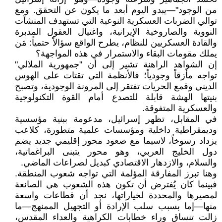
من الوجود"—يبدو اليوم أبعد ما يكون عن التحقق. ومع
توالي الضربات العسكرية النوعية التي تستهدف المنشآت
النووية والصاروخية الإيرانية، واغتيال العقول المدبرة
والقادة العسكريين للنظام، يطرح الواقع سؤالاً حتمياً: مَن
يملك مقومات البقاء والاستمرار في هذه المواجهة؟
إن الشواهد الراهنة تشير إلى أن "جمهورية الملالي"
تواجه مأزقاً وجودياً؛ فالأنظمة التي تقتات على الهوس
الديني وقمع الحريات تفتقر إلى المرونة الوجودية، وتصبح
بنيتها الهشة قابلة للتصدع أمام القوة التكنولوجية
والعسكرية المتفوقة.
في المقابل، تظهر إسرائيل، مدعومة ببنية مؤسسية
وديمقراطية داخلية ومؤسسات علمية متطورة، كلاعب
يزداد رسوخاً، لاسيما مع صعود محور إقليمي جديد يضم
دول الخليج العربي، وهو محور يتبنى البراغماتية،
والسلام، والازدهار الاقتصادي كبديل لصراعات الماضي.
وهنا تبرز المفارقة المؤلمة التي تواجه شعوب المنطقة.
فبينما كان يُفترض أن تكون هذه الشعوب هي الصانعة
لمصيرها والمحددة لخياراتها، نجد أن قطاعات واسعة
منها—إما بسبب سلب الإرادة أو التجهيل الممنهج—ما
زالت تنساق وراء خطابات الكراهية والعداء المقدس،