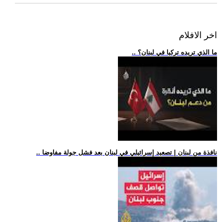
اخر الافلام
.. ما الذي تريده تركيا في لبنان؟
.. نافذة من لبنان | تصعيد إسرائيلي في لبنان بعد فشل جولة مفاوضا