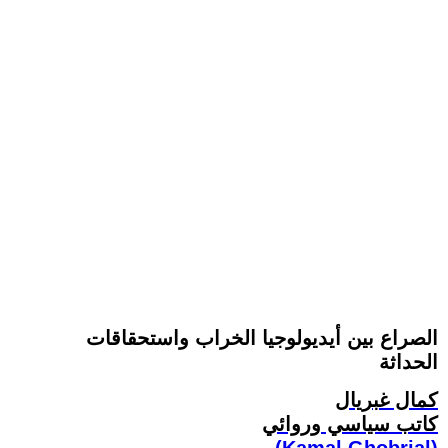
الصراع بين أيديولوجيا الخراب واستحقاقات
الحداثة
كمال غبريال
كاتب سياسي وروائي
(Kamal Ghobrial)