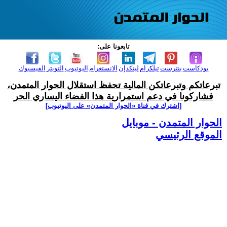
تابعونا على:
بودكاست
بنترست
تيلكرام
لينكدإن
الانستغرام
اليوتيوب
التويتر
الفيسبوك
تبرعاتكم وتبرعاتكن المالية تحفظ استقلال الحوار المتمدن،
فشاركونا في دعم استمرارية هذا الفضاء اليساري الحر
[اشترك في قناة ‫«الحوار المتمدن» على اليوتيوب]
الحوار المتمدن - موبايل
الموقع الرئيسي