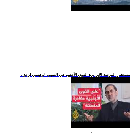
.. مستشار المرشد الإيراني: القوى الأجنبية هي السبب الرئيسي لزعز