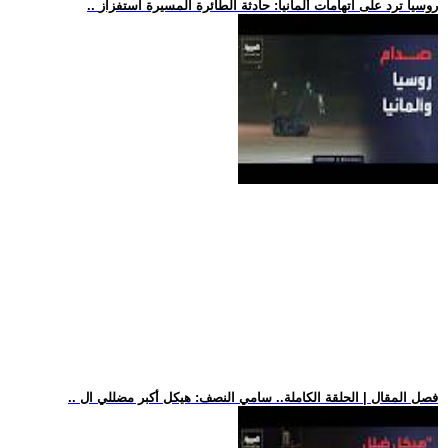
.. روسيا ترد على اتهامات ألمانيا: حادثة الطائرة المسيرة استفزاز
.. فصل المقال | الحلقة الكاملة.. سامي النصف: هيكل أكبر مضللي ال