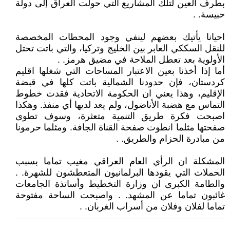
بطرف العين لتلك المشاريع التي حولت العراق إلى دولة
حبيسة. .
احيانا يأتيك بعضهم لينفي وجود المحطات المخصصة
للنقل السككي العابر بين الخليج وتركيا، والتي باتت تحتل
الأولوية بعد تعطل الملاحة في مضيق هرمز. .
أما إذا أخذنا بعين الاعتبار المساحات التي شغلها اقليم
كردستان، فإن حدودنا الشمالية باتت كلها في قبضة
الإقليم، وهذا يعني ان الحكومة الاتحادية فقدت خطوط
التماس مع هضبة الأناضول، ولم يعد لديها أي منفذ. وهكذا
اصبحت فكرة طريق التنمية متعثرة، وسوف تطوى
صفحتها مثلما انطوت صفحة القناة الجافة. ومثلما حرمونا
من مبادرة الحزام والطريق. .
المشكلة ان الرأي العام العراقي مغيب تماما بسبب
الحملات التي يقودها البرلمانيون المتعطشون للشهرة. .
والطامة الكبرى ان وزارة التخطيط وأساتذة الجامعات
غائبون تماما عن المشهد. . واصبحت الساحة مفتوحة
تماما لفلان وفلان من أسراب الغربان. .