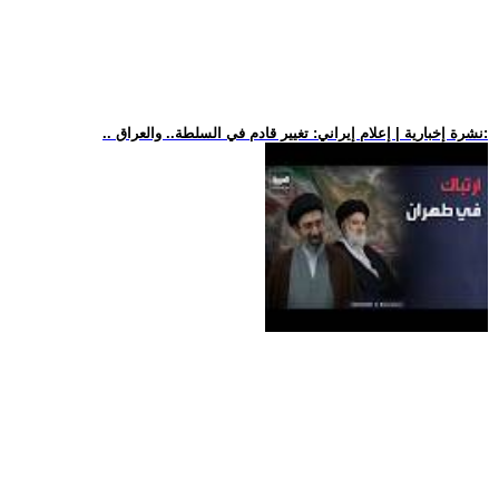
.. نشرة إخبارية | إعلام إيراني: تغيير قادم في السلطة.. والعراق: