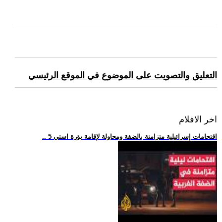
التعليق والتصويت على الموضوع في الموقع الرئيسي
اخر الافلام
.. 5 اقتحامات إسرائيلية متزامنة بالضفة ومحاولة لإقامة بؤرة استي