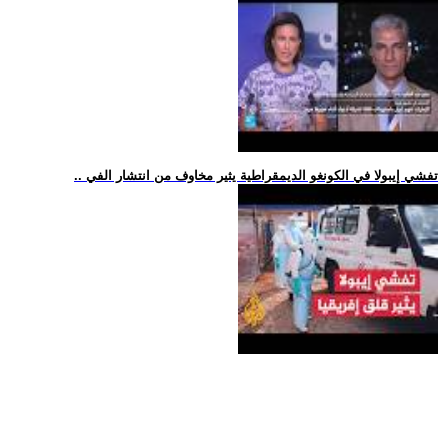
.. تفشي إيبولا في الكونغو الديمقراطية يثير مخاوف من انتشار الفي