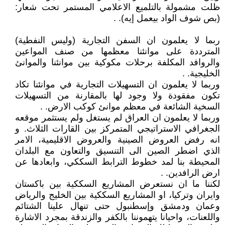
ظلت مشمولة بالتلميع الاعلامي المستمر تحت شعار:
(بص شوف الواد بيعمل إيه). .
ربما لا يعلمون ان السفن التجارية (وليس النفطية)
المترددة على موانئنا معظمها من صنف المواعين
والروافد المكلفة برحلات مكوكية بين موانئنا والموانئ
الخليجية. .
وربما لا يعلمون ان التسهيلات التجارية في موانئنا تكاد
تكون مفقودة ولا وجود لها بالمقارنة من التسهيلات
السخية الشائعة في معظم موانئ كوكب الارض. .
وربما لا يعلمون ان العراق لم يستغل ولم يستثمر موقعه
الجغرافي الاستراتيجي المتمركز بين القارات الثلاث. و
انه رفض العروض الصينية والعروض الاقليمية، الامر
الذي اضطر الصين الى التنسيق والتعاون مع البلدان
المحيطة بنا لمد خطوط الترابط السككي، وابعادها عن
ارض الرافدين. .
لكننا ما ان نستعرض المشاريع السككية بين باكستان
وايران وتركيا، او المشاريع السككية بين الخليج والرياض
وعمان ودمشق وإسطنبول حتى تنهال علينا الشتائم
واللعنات، واحيانا يتهموننا بالكفر والزندقة بمجرد الاشارة