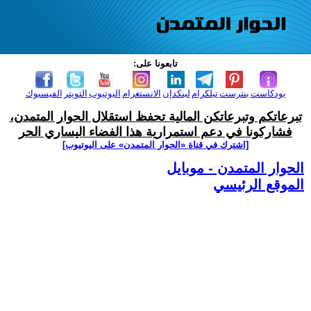
تابعونا على:
بودكاست
بنترست
تيلكرام
لينكدإن
الانستغرام
اليوتيوب
التويتر
الفيسبوك
تبرعاتكم وتبرعاتكن المالية تحفظ استقلال الحوار المتمدن،
فشاركونا في دعم استمرارية هذا الفضاء اليساري الحر
[اشترك في قناة ‫«الحوار المتمدن» على اليوتيوب]
الحوار المتمدن - موبايل
الموقع الرئيسي