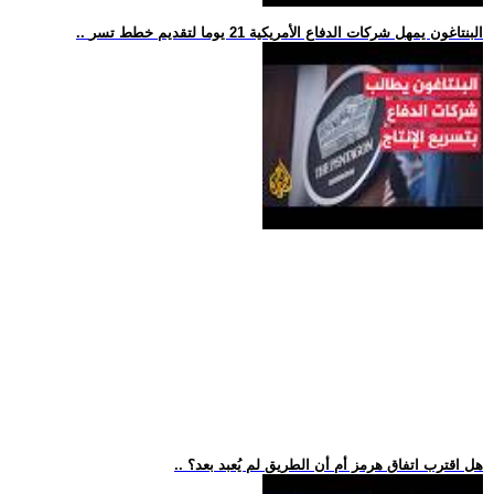
.. البنتاغون يمهل شركات الدفاع الأمريكية 21 يوما لتقديم خطط تسر
.. هل اقترب اتفاق هرمز أم أن الطريق لم يُعبد بعد؟