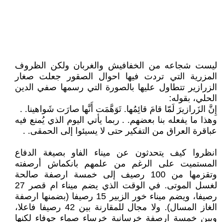
ليست شجاعه من الخفافيش والغربان ولكن الظروف
المزرية التي تردت فيها احوال الصقور جعلت صغار
الزرازير تتطاول عليها بالصورة التي رسمها صفي الدين
الحلي، بقوله:
إِنَّ الزَرازيرَ لَمّا قامَ قائِمُها. تَوَهَّمَت أَنَّها صارَت شَواهينا. .
وهذا ما يفعله بنا بعضهم. . ربما يأتي اليوم الذي يُمنع فيه
عباقرة العراق من التفكير حتى لا يسيئوا إلى الحمقى. .
انظروا كيف يتحدثون عن ميناء الفاو بصيغة الدفاع
المستميت على الرغم من علمهم بانكماش أرصفته
وتقزمها من 100 رصيف إلى خمسة ارصفة صالحة
لغسل الموتى. في الوقت الذي يضم ميناء ام قصر 27
رصيفا، ويضم ميناء خور الزبير 15 رصيفا (بضمنها ارصفة
الغاز المسال). ولا مجال للمقارنة بين 42 رصيفا فاعلا،
وبين خمسة ارصفة خرسانية خرساء صماء جوفاء لكنها