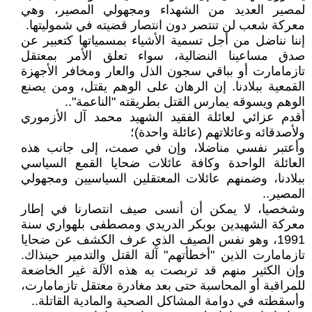
لمصير العديد من الشهداء ومجهولي المصير، وهي
معركة شعب لن تنتصر دون انتصار قضيته في شموليتها.
إننا نناضل من أجل تسمية الأشياء بمسمياتها كتعبير عن
صدق مساعينا النضالية، سواء تعلق الأمر بمعتقل
تازمامارت أو بباقي سجون الذل والعار ومخافر الأجهزة
القمعية ببلادنا. إن الرهان على الوهم يقتل، ومن يصنع
الوهم ويسوقه يمارس القتل بطريقته "الناعمة"..
أقدم عزائي لعائلة الفقيد الشهيد محمد آل الأزموري
ولأصدقائه وعائلاتهم (عائلة واحدة)؛
وأعتبر نفسي مناضلا، وإن في صمت، إلى جانب هذه
العائلة الواحدة وكافة عائلات ضحايا القمع السياسي
ببلادنا، وضمنهم عائلات المعتقلين السياسيين ومجهولي
المصير..
وشخصيا، لا يمكن أن أنسى صيف انتصارنا في إطار
معركة الشهيدين بوبكر الدريدي ومصطفى بلهواري سنة
1991، وهو نفس الصيف الذي عرف الكشف عن ضحايا
تازمامارت الذين "أخطأتهم" آلة القتل والتدمير حينذاك.
وإن الكثير منهم قد تربصت به هذه الآلة غير الخاضعة
للمراقبة أو المحاسبة حتى بعد مغادرة معتقل تازمامارت،
وأسقطته في دوامة المشاكل الصحية والمادية القاتلة..