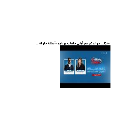
.. غدًا... موعدكم مع أولى حلقات برنامج -أسئلة حارقة-!