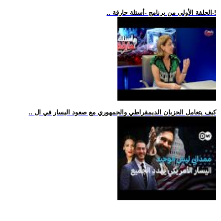
.. الحلقة الأولى من برنامج -أسئلة حارقة-!
.. كيف يتعامل الحزبان الديمقراطي والجمهوري مع صعود اليسار في ال