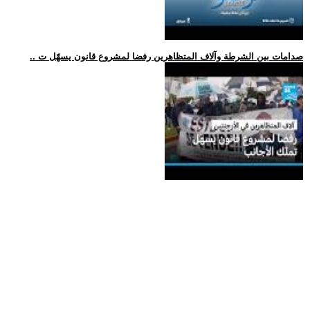
.. صدامات بين الشرطة وآلاف المتظاهرين رفضا لمشروع قانون يسهّل ت