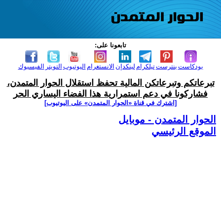
تابعونا على:
بودكاست
بنترست
تيلكرام
لينكدإن
الانستغرام
اليوتيوب
التويتر
الفيسبوك
تبرعاتكم وتبرعاتكن المالية تحفظ استقلال الحوار المتمدن،
فشاركونا في دعم استمرارية هذا الفضاء اليساري الحر
[اشترك في قناة ‫«الحوار المتمدن» على اليوتيوب]
الحوار المتمدن - موبايل
الموقع الرئيسي