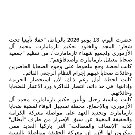
حضرت اليوم، 13 يونيو 2026 بالرباط، "حفلا تأبينيا تحت
شعار: المجد والخلود لحكيم تازمامارت محمد آل
الأزموري ولجميع شهداء تازمامارت"، من تنظيم "جمعية
ضحايا معتقل تازمامارت وأصدقاؤهم"..
كانت لحظة وجع ملحوظ على وجوه الضحايا الحاضرين
وعائلات ضحايا غيبهم إجرام النظام الرجعي القائم..
كانت لحظة أمل رغم ذلك، لأن استحضار الجريمة
وإدانتها، في حد ذاته، انتصار للذاكرة ورد الاعتبار للضحايا
وعائلاتهم.
كانت مناسبة رحيل وتأبين حكيم تازمامارت محمد آل
الأزموري، وبالإجماع، محطة تسجيل الوفاء لقضية ضحايا
تازمامارت وتجديد العهد على مواصلة معركة الكرامة
والحقيقة المغيبة عن سبق الإصرار من طرف "أبطال"
كذبة "الإنصاف والمصالحة" التي باركها العديد ممن
يتنكرون لها الآن. إن معركة الحقيقة متواصلة بالنسبة