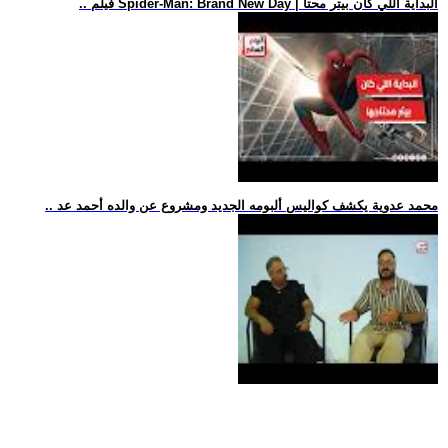
.. فيلم Spider-Man: Brand New Day | البداية اللي كان بيتر محتا
.. محمد عدوية يكشف كواليس ألبومه الجديد ومشروع عن والده أحمد عد