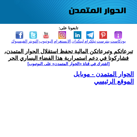
تابعونا على:
بودكاست
بنترست
تيلكرام
لينكدإن
الانستغرام
اليوتيوب
التويتر
الفيسبوك
تبرعاتكم وتبرعاتكن المالية تحفظ استقلال الحوار المتمدن،
فشاركونا في دعم استمرارية هذا الفضاء اليساري الحر
[اشترك في قناة ‫«الحوار المتمدن» على اليوتيوب]
الحوار المتمدن - موبايل
الموقع الرئيسي