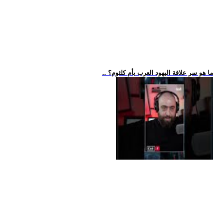
.. ما هو سر علاقة اليهود العرب بأم كلثوم؟