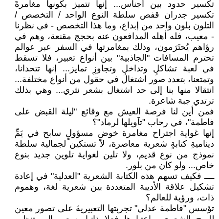
تكسير حدود بين أجناس... إنها تتميز بكونها مغامرةَ
تكسير جدران قفص سلطة النوع الواحد / التخصص /
التلون بلون واحد من إبداع، وما هذا التخصص - في نظرنا
- معيب، فله أهله المدافعون عنه بحجج مقنعة، وهم في
رؤاهم يُحتَرَمون، وذلك بمغامرتها في السفر عبر عوالم
تحترم المسافات "الجاذبية" بين أنواع تعبير، فلا تسقط
في لعبة تشاكلٍ وتداخلٍ وتجاوزِ تمايز... إنها تتحدانا،
وتمتعنا، بتعدد صور اشتغال في حقول من أنواع مختلفة...
انتقالا منها بنا إلى حد اشتغال بشعر نثري... وهي بذلك
ترتدي جبة شاعرة.
فمن أين لنا فرصة العيش مع وقائع "ليلة القبض على
فاطمة"، في رحاب "تآويلها لرماد"؟
إنها غواية اجتراح مغامرة خوضٍ مسؤولٍ سابح في يَمِّ
ديناميةِ كتابةٍ شعرية معاصرة، لا تستكين لجمالية سلطة
نموذج من نوع قديم، ولا تلين لغواية تلوين جديد بنوع
خاص... ولو كان من بلور.
ــــ فكيف تسهم هذه الكتابة الشعرية "العدلية" في إعادة
تشكيل علاقة الأديبة المتعددة بين شعرية لغة، وهموم
ذات، ورؤية للعالم؟
تؤسس "فاطمة عدلي" تجربتها التعبيريةَ على تصور معين