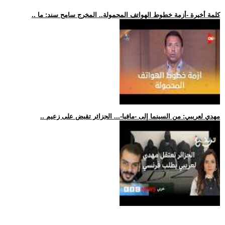
.. كلمة أخيرة -أزمة خطوط الهواتف المحمولة.. المخرج سامح سند: ما
.. مهدي لعريبي: من السينما إلى -مافيا-... الجزائر تقبض على زعيم