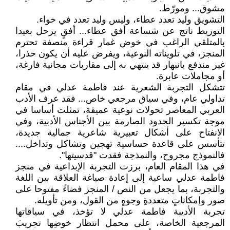
مشوق... ومورّط.
التشويق وليد تعدد عطاء، وليس وليد تعدد في خواء.
التوريط ناتج عن شساعة أفق عطاء... أفقٍ يرحل بعيدا
بالمتلقي الراغب في خوض غمار قراءة منصفة تحترم
المنجز، في تلويناته النوعية، ويفرض عليه أن يكون حذرا،
غير مندفع بانبهار قد ينتهي به إلى مقاربات مجانية فارغة،
أو مجاملات عابرة.
تتشكل التجربة الشعرية عند فاطمة عدلي في مقام
تداولي عام، وفي سياق مرجعي خاص... فقد عرف الأدب
العربي المعاصر تحولات نوعية عميقة، تمثلت أساسا في
موجة تكسير الحدود الصارمة بين الأجناس الأدبية، وفي
الانفتاح على أشكال تعبيرية شاعرية جمالية جديدة،
تتأسس على قاعدة حساسية تهجين وتشاكل وتداخل....
فالنموذج مجروح، والنمذجة فقدت "قدسيتها".
في هذا المقام العام، برزت التجربة الإبداعية في منجز
فاطمة عدلي ساعية إلى إعادة صياغة العلاقة بين اللغة
والتجربة، بما يجعل من النص / المنجز فضاءً مفتوحا على
صور وإمكاناتٍ متعددةِ وجوهٍ من القول، ومن تأويله.
تجربة الأديبة فاطمة عدلي لا تؤخذ، في سياقاتها
المرجعية الخاصة، على محمل انتظار خوضِها تجريبَ