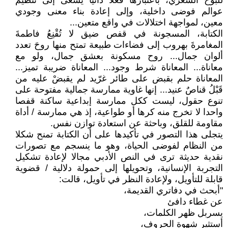
للبوح الشعري، باعتبارها فعلا ذاتيا يسعى إلى تنظيم
عوالم فوضى داخلية، وإلى إعادة بناء معنى وجودي
معين، لمواجهة اختلالات في واقع متعين...
الكتابة، المسجونة في قفص ضيق لا تُقْنِعُ فاطمةَ
المغامرةَ بهروب إلى فضاءات طبيعة تمتح منها روحَ تعدد
ألوان جمال... روح مسكونة بعشق جمال، ولو مع
معاناة... المعاناة شرط وجود... المعاناة ضريبة تميز...
المعاناة حلم بقبض على طائر غرّيد لم يقبضْ عليه من
قَبْلُ قناصٌ عنيد... إنها غاوية ممارسة جمالية مفتوحة على
تنوع حقول، ليست ككل ممارسة إبداعية ساكنة قفصا
واحدا لا تخرج منه كرها أو طواعية، إذ هي ممارسة / أداة
مقاومة للقلق، وباحثة عن استعادة توازن نفس.
يتجلى هذا التصور في تأكيدها على أن الكتابة تمنح شكلا
من النظام لفوضى الحياة، وهو ما ينسجم مع تصورات
نقدية حديثة ترى في النص الأدبي مجالا لإعادة تشكيل
التجربة الإنسانية، وتحويلها إلى حمولة دلالية / قضوية
قابلة للتأويل، ولإعادة النظر في تأويل، قالت:
"أبحث في دفاتري القديمة،
عن غطاء دافئ
يسربل ظهر الكلمات،
أستثير شهوة الحروف،