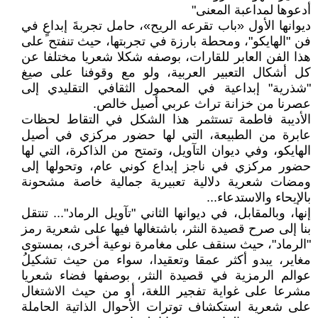
أدعوها لمداعبة المعنى"
ديوانها الأول «باب تقرعه الريح»، حامل تجربةَ إبداعٍ في
فن "الهايكو"، ومحطة بارزة في تجربتها، حيث تنفتح على
هذا الفن العابر للقارات، بوصفه شكلا شعريا مختلفا عن
كل أشكال التعبير العربية، ولو مع وقوفنا على صيغ
"شذرية" إبداعية في المحمول الثقافي التقليدي إلى
عصرنا من خزانة تراث عربي أصيل خالص.
الأديبة فاطمة تستثمر هذا الشكل في التقاط لحظات
عابرة من الطبيعة، التي لها حضور مركزي في أصيل
الهايكو، وفي ديوان التآويل، وتمتح من الذاكرة، التي لها
حضور مركزي في ناجز إبداع كوني عام، وتحولها إلى
ومضات شعرية دلالية تعبيرية جمالية خاصة مشحونة
بالإيحاء والاستدعاء...
إنها، وبالمقابل، في ديوانها الثاني "تآويل الرماد"... تنتقل
بنا إلى صرح قصيدة النثر، باشتغالها فيها على شعرية رمز
"الرماد"، حيث سنقف على مغامرة نوعية أخرى، بمستوى
مغاير، يبدو أكثر عمقا وتعقيدا، سواء من حيث تشكيلُ
عوالم الرمزية في قصيدة النثر، بوصفها فضاء شعريا
مشرعا على غواية تفجير اللغة، أو من حيث الاشتغال
على شعرية استكشاف توترات الأحوال الذاتية الحاملة