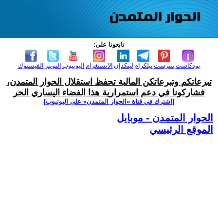
تابعونا على:
بودكاست
بنترست
تيلكرام
لينكدإن
الانستغرام
اليوتيوب
التويتر
الفيسبوك
تبرعاتكم وتبرعاتكن المالية تحفظ استقلال الحوار المتمدن،
فشاركونا في دعم استمرارية هذا الفضاء اليساري الحر
[اشترك في قناة ‫«الحوار المتمدن» على اليوتيوب]
الحوار المتمدن - موبايل
الموقع الرئيسي