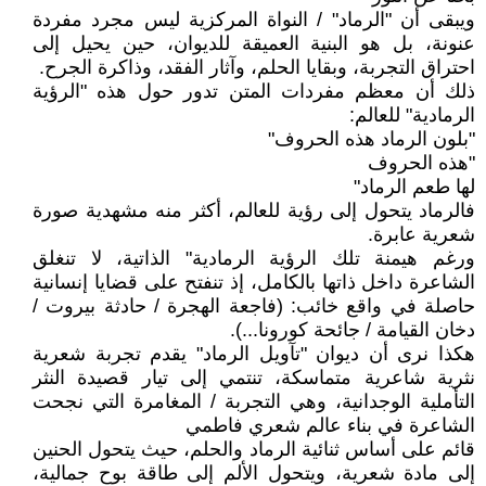
ويبقى أن "الرماد" / النواة المركزية ليس مجرد مفردة
عنونة، بل هو البنية العميقة للديوان، حين يحيل إلى
احتراق التجربة، وبقايا الحلم، وآثار الفقد، وذاكرة الجرح.
ذلك أن معظم مفردات المتن تدور حول هذه "الرؤية
الرمادية" للعالم:
"بلون الرماد هذه الحروف"
"هذه الحروف
لها طعم الرماد"
فالرماد يتحول إلى رؤية للعالم، أكثر منه مشهدية صورة
شعرية عابرة.
ورغم هيمنة تلك الرؤية الرمادية" الذاتية، لا تنغلق
الشاعرة داخل ذاتها بالكامل، إذ تنفتح على قضايا إنسانية
حاصلة في واقع خائب: (فاجعة الهجرة / حادثة بيروت /
دخان القيامة / جائحة كورونا...).
هكذا نرى أن ديوان "تآويل الرماد" يقدم تجربة شعرية
نثرية شاعرية متماسكة، تنتمي إلى تيار قصيدة النثر
التأملية الوجدانية، وهي التجربة / المغامرة التي نجحت
الشاعرة في بناء عالم شعري فاطمي
قائم على أساس ثنائية الرماد والحلم، حيث يتحول الحنين
إلى مادة شعرية، ويتحول الألم إلى طاقة بوح جمالية،