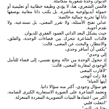
الديوان وحدة شعورية متكاملة.
فالمتن الشعري، هنا، لا يؤدي وظيفة خطابية أو تعليمية أو
حمولة أيديولوجية مباشرة، بل يكتب ذاتا معانية بوصفها
ذاتا لها تجربة جمالية خالصة:
عدلي تفتح الأسئلة، ولا تقرر المعنى، بل تستدعيه، ولا
تقدم أجوبة.
حيث يشكل البعد الذاتي العمود الفقري للديوان.
فالذات الشاعرة تتحرك بين فضاءات الوحدة، والقلق،
والانتظار، والبحث عن المعنى، قالت:
"يكفي أن أسافر وحدي،
إلى وحدي"
إذ تتحول الوحدة من حالة وضع نفسي، إلى فضاء للتأمل
الوجودي لمقاربة المعنى، قالت:
"لأقارب المعنى
فلا زلت أتهجى
أيتها الحياة"
هو سؤال وجودي، أكثر منه سؤالا ذاتيا.
وتعتمد الشاعرة على الصورة الاستعارية الكبرى الضامة،
أكثر من اعتمادها البنيات التصويرية المفردة المنعزلة.
"انتعلت قلبي
بحثا عن النور"