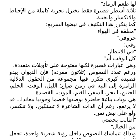
لها طعم الرماد"
ثلاثة أسطر قصيرة فقط تختزل تجربة كاملة من الإحباط
والانكسار والخيبة.
كما يتكرر هذا التكثيف في نبضها السريع:
"معلقة في الهواء
حروفي"
وفي:
"في الانتظار
كل الوقت أبد"
وهي عبارات قصيرة لكنها مفتوحة على تأويلات متعددة.
ورغم تعدد النصوص (ثلاثون مفردة) فإن الديوان يبدو
قصيدة كبرى تتكرر فيها مجموعة من الحقول الدلالية
الرامزة إلى التيه في زمن ضياع: الليل، الوقت، الحلم،
الحنين، البحر، السفر، الغيم، الموت، القصيدة...
هي نويات بنائية حاضرة بوصفها خصما وجوديا معاندا... قد
لا يرتفع، رغم أن الذات الشاعرة لا تستكين، ولا تنكسر،
ولو على نبض تمن:
"أطالب بحصتي
من الخيال"
وبذلك تتماسك النصوص داخل رؤية شعرية واحدة، تجعل