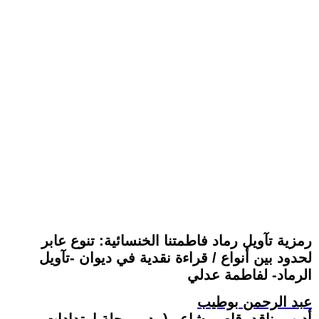
رمزية تآويل رماد فاطمتنا الخنسائية: تنوع عابر
لحدود بين أنواع / قراءة نقدية في ديوان -تآويل
الرماد- لفاطمة عدلي
عبد الرحمن بوطيب
أديب، ناقد، قاص، شاعر (مدير مجلة امتدادات