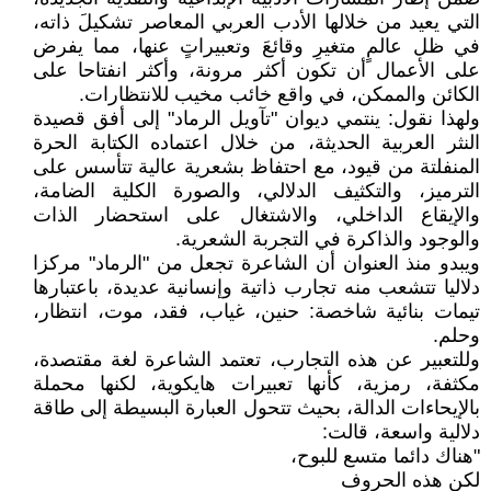
التي يعيد من خلالها الأدب العربي المعاصر تشكيلَ ذاته،
في ظل عالمٍ متغيرِ وقائعَ وتعبيراتٍ عنها، مما يفرض
على الأعمال أن تكون أكثر مرونة، وأكثر انفتاحا على
الكائن والممكن، في واقع خائب مخيب للانتظارات.
ولهذا نقول: ينتمي ديوان "تآويل الرماد" إلى أفق قصيدة
النثر العربية الحديثة، من خلال اعتماده الكتابة الحرة
المنفلتة من قيود، مع احتفاظ بشعرية عالية تتأسس على
الترميز، والتكثيف الدلالي، والصورة الكلية الضامة،
والإيقاع الداخلي، والاشتغال على استحضار الذات
والوجود والذاكرة في التجربة الشعرية.
ويبدو منذ العنوان أن الشاعرة تجعل من "الرماد" مركزا
دلاليا تتشعب منه تجارب ذاتية وإنسانية عديدة، باعتبارها
تيمات بنائية شاخصة: حنين، غياب، فقد، موت، انتظار،
وحلم.
وللتعبير عن هذه التجارب، تعتمد الشاعرة لغة مقتصدة،
مكثفة، رمزية، كأنها تعبيرات هايكوية، لكنها محملة
بالإيحاءات الدالة، بحيث تتحول العبارة البسيطة إلى طاقة
دلالية واسعة، قالت:
"هناك دائما متسع للبوح،
لكن هذه الحروف