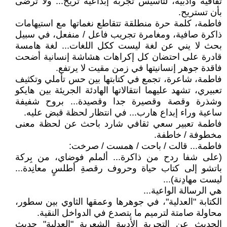
ثقافية وأدبية، لتأسيس تجربة إبداعية تريح... ولا ترضى
بأن تستريح.
فاطمة، كلمة حرة منطلقة تتقاطع نغماتها مع استيهامات
ذاكرة صافية، ومغامرة تجريب فاعل / منفعل، في سبيل
بحث لا يني عن لغة ليست ككل اللغات... لغة هامسة
قادرة على احتضان كل إكراهات هشاشة إنسانية أضحت
فاقدة جوهر إنسانيتها في زمن مقيت لا يرتفع.
فاطمة، شاعرة، تجمع في كتابتها بين حس تأملي وتكثيف
تعبيري، تشهد عليهما انتقالاتها الهادئة الجريئة بين هايكو
وشذرة وقصة وقصيرة جدا وقصيدة... بروح شفيفة
ساعية وراء إبداع هارب... في انتظار لحظة قبض عليه.
فاطمة تعبير سعي ثقافي شارد باحث عن لحظة معنى
مخطوفة / خاطفة.
فاطمة... قالت / باحت / همست / صرخت:
(على شفا ردح من ذاكرة... ألملم فوضاي، من بِركة
باتشو إلى كتاب حياة وحروف رقصةِ أطلسٍ معانِدة...
ليست مهادِنة)...
هي الرسالة الواعية...
الكتابة "العدلية"، في جوهرها وعمقها الثاوي بين سطور،
محاولة صامتة لترميم ما يتصدع في الدواخل النقية.
الحديث عن التجربة الأدبية الشعرية "العدلية" حديث