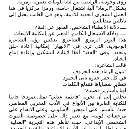
رؤى وجودية، الرابضة بين ثنايا تلوينات تعبيرية رمزية.
يشكل "الرماد" آليةَ اشتغال خاصة، ورمزا مركزيا في هذا
العمل الشعري الجديد للأديبة، وهو في الغالب يحيل إلى
دلالتين متقابلتين:
ــــ دلالة الانطفاء الشاخص، المعبر عن الفناء
ــــ ودلالة الاشتعال الكامن، المعبر عن إمكانية الانبعاث
هذا التوتر الرمزي الشاعري يعكس رؤية الشاعرة
الوجودية، التي ترى في "الانهيار" إمكانيةَ إعادة خلق
وتجدد، وفي "الفقد" أفقا لإعادة التشكيل وإعادة إنتاج
الحياة.
قالت الشاعرة:
"بلون الرماد هذه الحروف
في كل حفر جذوة تأبى الخمود
تتطاير شظاياها فتندلع الكلمات
لهبا وأسارير قصيدة"
نخلص إلى أن تجربة "فاطمة عدلي" تمثل نموذجا خاصا
للكتابة العابرة بين الأنواع في الأدب المغربي المعاصر،
حيث تتأسس على التهجين الأسلوبي، وعلى الانفتاح على
مرجعيات كونية، مع تعبير دال على خصوصية الصوت
الشخصي الإبداعي، حيث تتأطر هذه التجربة "العدلية"
ضمن إطار المسارات الأدبية الإبداعية والنقدية الجديدة،