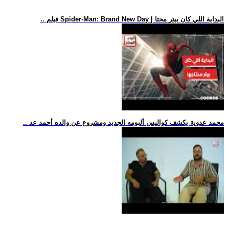
.. فيلم Spider-Man: Brand New Day | البداية اللي كان بيتر محتا
.. محمد عدوية يكشف كواليس ألبومه الجديد ومشروع عن والده أحمد عد