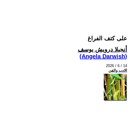
على كتف الفراغ
أنجيلا درويش يوسف
(Angela Darwish)
2026 / 6 / 14
الادب والفن