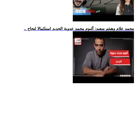
.. محمد علام وهيثم سعيد: ألبوم محمد عدوية الجديد استكمالا لنجاح