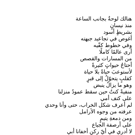
هنالك لوحةٌ بجانب الساعة
منذ نيسانٍ
بشريطٍ أسود
أغوص في تجاعيد جبهته
وفي خطوط كفّيه
أرى عالمًا كاملًا
من المسارات والقصص
أحتاجُ حيواتٍ كثيرةً
لأستوعبَ حياةً بلا حياة
كقلبٍ يتحوّلُ إلى قبرٍ
وهو ما يزالُ ينبض
منفيةً كنتُ حين سقط عمودُ منزلنا
على كتف أمي
لم أعرف شكل الخراب، حتى وأنا وحدي
عرفته من وجوه الأرامل
ومن دمعةِ يتيمٍ
على أرصفة الجياع
لا أدري في أيّ ركنٍ أخفانا أبي