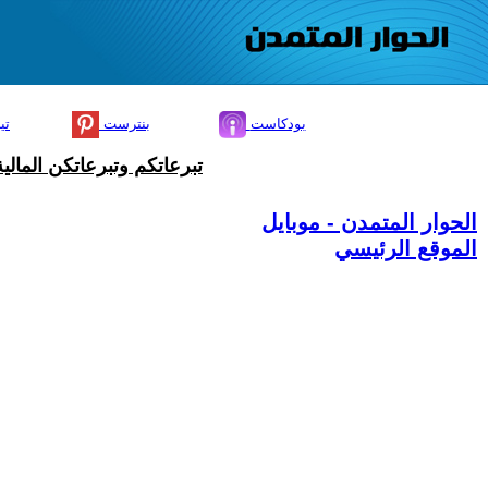
بودكاست
بنترست
تي
تبرعاتكم وتبرعاتكن المال
الحوار المتمدن - موبايل
الموقع الرئيسي