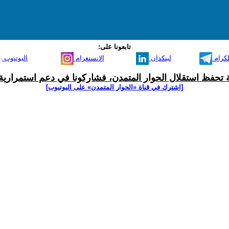
تابعونا على:
لكرام
لينكدإن
الانستغرام
اليوتيوب
ية تحفظ استقلال الحوار المتمدن، فشاركونا في دعم استمرارية 
[اشترك في قناة ‫«الحوار المتمدن» على اليوتيوب]