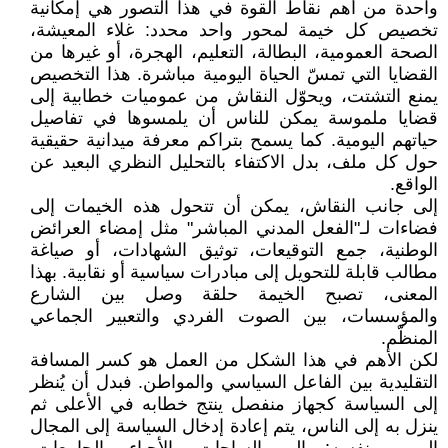
واحدة من أهم نقاط القوة في هذا التصور هي إمكانية
تخصيص كل خيمة لمحور واحد محدد: غلاء المعيشة،
الصحة العمومية، البطالة، التعليم، الهجرة، أو غيرها من
القضايا التي تمسّ الحياة اليومية مباشرة. هذا التخصيص
يمنع التشتت، ويحوّل النقاش من عموميات خطابية إلى
قضايا ملموسة يمكن للناس أن يلمسوها في تفاصيل
حياتهم اليومية. كما يسمح بتراكم معرفة ميدانية حقيقية
حول كل ملف، بدل الاكتفاء بالتحليل النظري البعيد عن
الواقع.
إلى جانب النقاش، يمكن أن تتحول هذه الخيمات إلى
فضاءات لـ"الفعل المدني المباشر" مثل إمضاء العرائض
الوطنية، جمع التوقيعات، توثيق الشهادات، أو صياغة
مطالب قابلة للتحويل إلى مبادرات سياسية أو نقابية. بهذا
المعنى، تصبح الخيمة حلقة وصل بين الشارع
والمؤسسات، بين الصوت الفردي والتعبير الجماعي
المنظّم.
لكن الأهم في هذا الشكل من العمل هو كسر المسافة
التقليدية بين الفاعل السياسي والمواطن. فبدل أن يُنظر
إلى السياسة كجهاز منفصل ينتج خطابه في الأعلى ثم
ينزل به إلى الناس، يتم إعادة إدخال السياسة إلى المجال