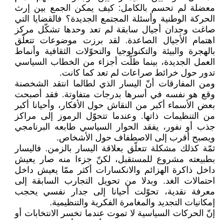
معضلة لم تحسم بالكامل: كيف يمكن الجمع بين إرث
الحركة الوطنية وأسئلة المجتمع الجديدة؟ فالقضايا التي
صاغت وجدان أجيال سابقة لم تعد وحدها تشكّل مركز
اهتمام الأجيال الصاعدة. لقد برزت موضوعات تتعلّق
بالهجرة والبيئة والتكنولوجيا والتحوّلات الثقافية وأنماط
العمل الجديدة، بينما ظلّت أجزاء من الخطاب السياسي
تدور حول خرائط صراعات لم تعد كما كانت.
ومن المفارقات أنّ اليسار الذي لطالما انتقد الشخصنة
وقع هو نفسه في أسرها بدرجات متفاوتة. فقد أصبحت
بعض الأسماء أكبر من النقاش حول الأفكار، وأحيانا أكبر
من التنظيمات ذاتها. وعندما تتحوّل الرموز إلى مراكز
جذب أو نفور، يفقد الحوار السياسي طابعه البرنامجي
ويصبح أقرب إلى الاصطفاف حول الأشخاص.
ثمّة كذلك مشكلة تتعلّق بعلاقة اليسار بالزمن. فاليسار
بطبيعته مشروع للمستقبل، لكنّ جزءا منه صار يعيش
داخل ذاكرة الهزائم والانكسارات أكثر ممّا يعيش داخل
احتمالات الغد. وبدلا من تحويل التجارب السابقة إلى
معرفة نقدية، تحوّلت أحيانا إلى جدار نفسي يحجب
إمكانيات التجديد والمغامرة الفكرية والتنظيمية.
إنّ الحركات السياسية لا تموت عندما تخسر الانتخابات أو