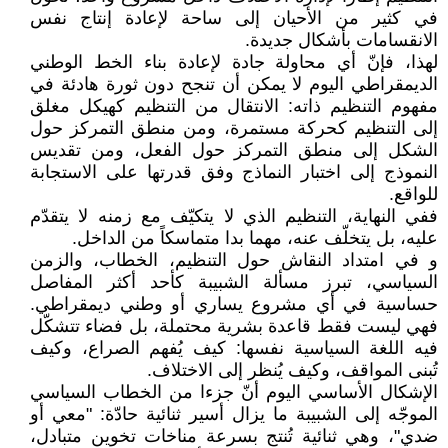
في كثير من الأحيان إلى ساحة لإعادة إنتاج نفس
الانقسامات بأشكال جديدة.
لهذا، فإنّ أي محاولة جادة لإعادة بناء الخط الوطني
الديمقراطي اليوم لا يمكن أن تنجح دون ثورة هادئة في
مفهوم التنظيم ذاته: الانتقال من التنظيم كهيكل مغلق
إلى التنظيم كحركة مستمرة، ومن منطق التمركز حول
الشكل إلى منطق التمركز حول الفعل، ومن تقديس
النموذج إلى اختبار النماذج وفق قدرتها على الاستجابة
للواقع.
ففي النهاية، التنظيم الذي لا يتكيّف مع زمنه لا يتقدّم
عليه، بل يتخلّف عنه، مهما بدا متماسكاً من الداخل.
و في امتداد النقاش حول التنظيم، الخطاب، والزمن
السياسي، تبرز مسألة الشبيبة كأحد أكثر المفاصل
حساسية في أي مشروع يساري أو وطني ديمقراطي.
فهي ليست فقط قاعدة بشرية محتملة، بل فضاء تتشكّل
فيه اللغة السياسية نفسها: كيف يُفهم الصراع، وكيف
تُبنى المواقف، وكيف يُنظر إلى الاختلاف.
الإشكال الأساسي اليوم أنّ جزءا من الخطاب السياسي
الموجّه إلى الشبيبة ما يزال أسير ثنائية حادّة: "معي أو
ضدي"، وهي ثنائية تُنتج بسرعة مناخات تخوين متبادل،