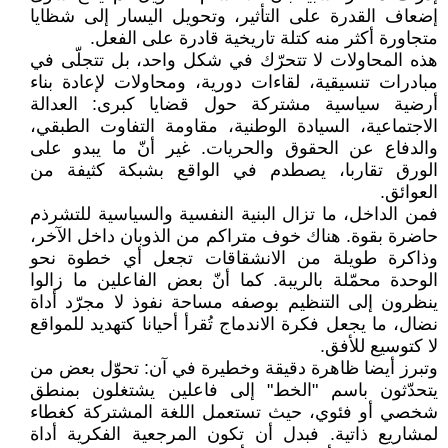
إضعاف القدرة على التأثير، وتحويل اليسار إلى شظايا
متجاورة أكثر منه كتلة تاريخية قادرة على الفعل.
هذه المحاولات لا تتحرّك في شكل واحد، بل تتجلّى في
مبادرات تنسيقية، لقاءات دورية، ومحاولات لإعادة بناء
أرضية سياسية مشتركة حول قضايا كبرى: العدالة
الاجتماعية، السيادة الوطنية، مقاومة التفاوت الطبقي،
والدفاع عن الحقوق والحريات. غير أنّ ما يبدو على
الورق تقاربا، يصطدم في الواقع بشبكة كثيفة من
العوائق.
فمن الداخل، ما تزال البنية النفسية والسياسية للتشرذم
حاضرة بقوة. هناك خوف متراكم من الذوبان داخل الآخر،
وذاكرة طويلة من الانشقاقات تجعل أي خطوة نحو
الوحدة محمّلة بالريبة. كما أنّ بعض الفاعلين ما زالوا
ينظرون إلى التنظيم بوصفه مساحة نفوذ لا مجرّد أداة
نضال، ما يجعل فكرة الاندماج تُقرأ أحيانا كتهديد للمواقع
لا كتوسيع للأفق.
وتبرز أيضا ظاهرة دقيقة وخطيرة في آن: تحوّل بعض من
يتحدّثون باسم "الخط" إلى فاعلين يشتغلون بمنطق
شخصي أو فئوي، حيث تستعمل اللغة المشتركة كغطاء
لمشاريع ذاتية. فبدل أن تكون المرجعية الفكرية أداة