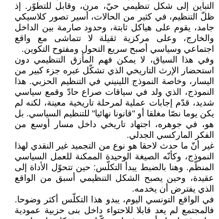
التباين إلى شكل تنظيمي حيّ، مرن، وقابل للتطوّر. إذ
ظلّ التنظيم، في كثير من الحالات، أسير تصور كلاسيكي
جامد، يقوم على هياكل ثابتة، وحدود صارمة بين الداخل
والخارج، وعلى مركزية ثقيلة لا تتماشى مع واقع
اجتماعي وسياسي أصبح سريع التحول ومفتوح التكوين.
وفي هذا السياق، لا يمكن فهم المأزق التنظيمي دون
استحضار الإرث التاريخي الذي تشكّل عبره جزء كبير من
اليسار، وخاصة النموذج اللينيني في التنظيم الحزبي. هذا
النموذج، الذي ولد في سياقات صراع حادّ وقمع سياسي
شديد، قدّم إجابات عملية لمرحلة تاريخية معينة، لكنه لم
يكن يوما نصّا مغلقا أو "قانونا نهائيا" للتنظيم السياسي. بل
هو، في جوهره، اجتهاد تاريخي داخل مسار أوسع من
الفكر الماركسي الجدلي.
غير أنّ ما حدث لاحقا هو نوع من التجميد غير النقدي لهذا
النموذج، وكأنّه الصيغة الوحيدة الممكنة للعمل السياسي
المنظّم. وهنا بالضبط يبدأ التكلّس: حين تتحوّل الأداة إلى
عقيدة، وحين يصبح الشكل التنظيمي أسبق من الواقع
الذي يفترض أن يخدمه.
في الواقع التونسي اليوم، يبدو هذا التكلّس أكثر وضوحا.
فالمجتمع لم يعد قابلا للاحتواء داخل بنى حزبية عمودية