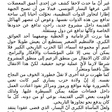
غير أنّ ما حدث لاحقا كشف عن إحدى أعمق المعضلات
التي عرفها اليسار التونسي. فبدلا من أن تصبح الجبهة
إطارا لتجاوز الذوات التنظيمية، تحوّلت أحيانا إلى ساحة
تدافع بين هذه الذوات نفسها. وعوض أن تنصهر الهياكل
القديمة داخل مشروع جديد، راحت تدافع عن حدودها
الخاصة وكأنّها تدافع عن دول مستقلّة.
هنا برزت الزعاماتية و الخطّية بوصفهما أحد العوائق
الكبرى. فالتنظيم الصغير يستطيع أن يعيش طويلا حول
اسم أو مجموعة أسماء، أمّا الحزب التاريخي الكبير فلا
يمكن أن يبنى إلا على المؤسّسات والأفكار والبرامج.
لذلك كان الانتقال من منطق الزعيم إلى منطق المشروع
شرطا لازما لأيّ عملية توحيد حقيقية. لكنّ هذا الانتقال
ظلّ ناقصا ومتعثّرا.
كما ظهرت نزعة أخرى لا تقلّ خطورة: الخوف من النجاح
نفسه. إذ إنّ ولادة حزب يساري كبير كانت تعني
بالضرورة نهاية مواقع ورموز ومراكز نفوذ اعتادت العمل
داخل فضاءات ضيّقة يمكن السيطرة عليها. ولذلك
قاومت بعض البُنى القديمة، بوعي أو من دونه، كلّ ما
كان يدفع نحو تجاوزها التاريخي.
ولعلّ المأساة الكبرى أنّ اليسار، الذي قضى عقودا ينتقد