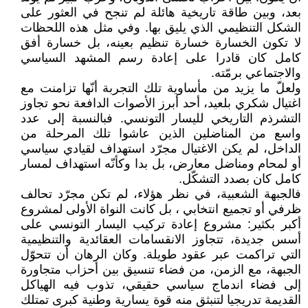
بعد، وبين طاقة تاريخية هائلة لم تنجح في العثور على
الشكل التنظيمي الذي يليق بها. وفي مثل هذه اللحظات
لا تكون الخسارة خسارة تنظيم بعينه، بل خسارة أفق
كامل كان قادرا على إعادة رسم المشهد السياسي
والاجتماعي برمّته.
ولعلّ ما يزيد من مأساوية تلك التجربة أنّها تزامنت مع
اغتيال شكري بلعيد، أحد أبرز الأصوات الدافعة نحو تجاوز
التشرذم التاريخي لليسار التونسي. فبالنسبة إلى عدد
واسع من المناضلين الذين عاشوا تلك المرحلة من
الداخل، لم يكن الاغتيال مجرّد استهداف لقيادي سياسي
أو لمحام ومناضل معارض، بل بدا وكأنّه استهداف لمسار
كامل كان بصدد التشكّل.
فالجبهة الشعبية، في نظر هؤلاء، لم تكن مجرّد تحالف
ظرفي أو تجميع انتخابي ، بل كانت النواة الأولى لمشروع
أكبر بكثير: مشروع إعادة تركيب اليسار التونسي على
أسس جديدة، تتجاوز الانقسامات العقائدية والتنظيمية
التي تراكمت عبر عقود طويلة. وكان الرهان أن تتحوّل
الجبهة، مع الزمن، من فضاء تنسيق بين أحزاب متجاورة
إلى فضاء اندماج سياسي حقيقي، تذوب فيه الهياكل
القديمة تدريجيا لتنبثق منه قوة يسارية وطنية كبرى تمتلك