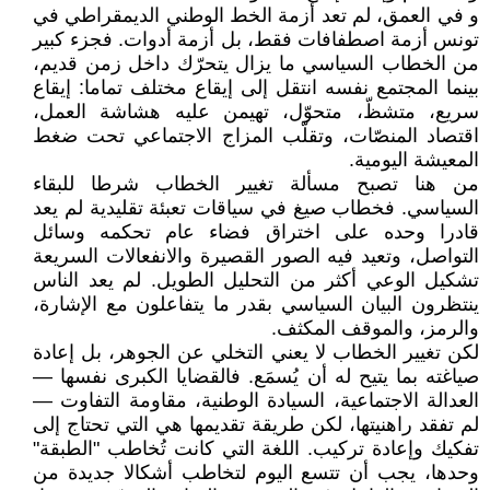
و في العمق، لم تعد أزمة الخط الوطني الديمقراطي في
تونس أزمة اصطفافات فقط، بل أزمة أدوات. فجزء كبير
من الخطاب السياسي ما يزال يتحرّك داخل زمن قديم،
بينما المجتمع نفسه انتقل إلى إيقاع مختلف تماما: إيقاع
سريع، متشظّ، متحوّل، تهيمن عليه هشاشة العمل،
اقتصاد المنصّات، وتقلّب المزاج الاجتماعي تحت ضغط
المعيشة اليومية.
من هنا تصبح مسألة تغيير الخطاب شرطا للبقاء
السياسي. فخطاب صيغ في سياقات تعبئة تقليدية لم يعد
قادرا وحده على اختراق فضاء عام تحكمه وسائل
التواصل، وتعيد فيه الصور القصيرة والانفعالات السريعة
تشكيل الوعي أكثر من التحليل الطويل. لم يعد الناس
ينتظرون البيان السياسي بقدر ما يتفاعلون مع الإشارة،
والرمز، والموقف المكثف.
لكن تغيير الخطاب لا يعني التخلي عن الجوهر، بل إعادة
صياغته بما يتيح له أن يُسمَع. فالقضايا الكبرى نفسها —
العدالة الاجتماعية، السيادة الوطنية، مقاومة التفاوت —
لم تفقد راهنيتها، لكن طريقة تقديمها هي التي تحتاج إلى
تفكيك وإعادة تركيب. اللغة التي كانت تُخاطب "الطبقة"
وحدها، يجب أن تتسع اليوم لتخاطب أشكالا جديدة من