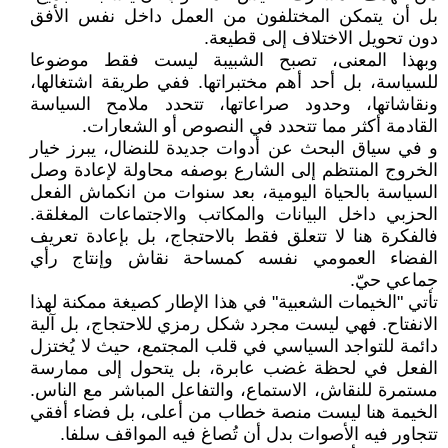
بل أن يتمكن المختلفون من العمل داخل نفس الأفق
دون تحويل الاختلاف إلى قطيعة.
وبهذا المعنى، تصبح الشبيبة ليست فقط موضوعا
للسياسة، بل أحد أهم مختبراتها. ففي طريقة اشتغالها،
ونقاشاتها، وحدود صراعاتها، تتحدد ملامح السياسة
القادمة أكثر مما تتحدد في النصوص أو الشعارات.
و في سياق البحث عن أدوات جديدة للنضال، يبرز خيار
الخروج المنتظم إلى الشارع بوصفه محاولة لإعادة وصل
السياسة بالحياة اليومية، بعد سنوات من انكماش الفعل
الحزبي داخل البيانات والمكاتب والاجتماعات المغلقة.
فالفكرة هنا لا تتعلق فقط بالاحتجاج، بل بإعادة تعريف
الفضاء العمومي نفسه كمساحة نقاش وإنتاج رأي
جماعي حيّ.
تأتي "الخيمات الشعبية" في هذا الإطار كصيغة ممكنة لهذا
الانفتاح. فهي ليست مجرد شكل رمزي للاحتجاج، بل آلية
دائمة للتواجد السياسي في قلب المجتمع، حيث لا يُختزل
الفعل في لحظة غضب عابرة، بل يتحول إلى ممارسة
مستمرة للنقاش، الاستماع، والتفاعل المباشر مع الناس.
الخيمة هنا ليست منصة خطاب من أعلى، بل فضاء أفقي
تتجاور فيه الأصوات بدل أن تُصاغ فيه المواقف سلفا.