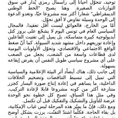
توحيد، تتحوّل أحيانا إلى رأسمال رمزي يُدار في سوق
التوازنات الصغيرة. وهنا يصبح "الخط الوطني
الديمقراطي" شعارا أكثر منه مشروعا حيّا، وتغدو الدعوة
إلى الوحدة وسيلة تفاوض لا أفق تحوّل.
أمّا من الخارج، فالعوائق ليست أقل تعقيدا. فالمجال
السياسي العام في تونس اليوم لا يشجّع على بروز كتل
أيديولوجية كبيرة متماسكة، بل يميل إلى تفتيت الفاعلين
وإعادة توزيعهم داخل مشهد شديد السيولة. كما أنّ ضغط
الواقع الاجتماعي والاقتصادي، وتحوّل الأولويات اليومية
لدى قطاعات واسعة من الشعب، يجعل من الصعب
على أي مشروع سياسي طويل النفس أن يفرض إيقاعه
بسهولة.
إلى جانب ذلك، هناك أيضاًد أثر البيئة الإعلامية والسياسية
التي تميل إلى تبسيط التناقضات وتضخيم الخلافات
الداخلية، ما يساهم في إعادة إنتاج صورة اليسار كجزر
متنازعة أكثر من كونه مشروعا قابلا لإعادة التركيب.
وفي مثل هذا السياق، تصبح كل خطوة نحو الوحدة
عرضة للتأويل والتشكيك والتفكيك قبل أن تكتمل.
ومع ذلك، فإنّ ما يميّز هذه المرحلة ليس غياب الإمكانية،
بل بقاء الحاجة. فكلّما اشتدّ التفتّت، برزت بشكل أوضح