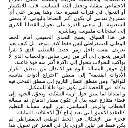
الاجتماعي متقلبا، وتجعل الثقة السياسية قابلة للانكسار
أو التحول في فترات قصيرة جدا. وهذا يفرض على أي
مشروع تقدمي أن يكون أكثر التصاقا باليومي، لا بمعنى
الشعبوية، بل بمعنى القدرة على تحويل القضايا الكبرى
إلى استجابات ملموسة ومباشرة.
في هذا السياق، يصبح التحدي الحقيقي أمام الخط
الوطني الديمقراطي ليس فقط كيف يتوحد، بل كيف يعيد
تعريف نفسه داخل زمن جديد. فالتنظيم الذي لا يقرأ
الزمن يتحول إلى أثر من زمن سابق، والخطاب الذي لا
يواكب التحولات يتحول إلى ذاكرة أكثر منه قوة فاعلة.
إنّ جوهر المسألة اليوم هو الانتقال من منطق "تكرار
الأدوات القديمة" إلى منطق "اختراع أدوات مناسبة
للواقع". ومن منطق انتظار التاريخ إلى منطق التدخل فيه
بذكاء، في اللحظة التي يكون فيها قابلا للتشكيل.
و امتدادا لما سبق حول أزمة التشتّت، وتحوّل الجبهة إلى
فضاء متنازع عليه بدل أن تكون مسار اندماج، ثم مسألة
الخطاب والزمن السياسي، تبرز اليوم مسألة التنظيم
كالعقدة الأعمق التي تعيد إنتاج كلّ الاختلالات السابقة.
فجزء من الإشكال في الخط الوطني الديمقراطي لم
يكن فقط في تباين الرؤى، بل في العجز عن تحويل هذا