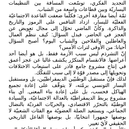
التجديد الفكري، توسّعت المسافة بين التنظيمات
اليساريّة وبين قطاعات واسعة من الشباب.
ثمّة أيضا مفارقة أخرى: فكلّما ضعفت القاعدة الاجتماعيّة
الفعليّة لليسار، ازداد التنافس على الرموز والتاريخ
والذاكرة. وكأنّ الماضي تحوّل إلى مجال تعويض عن
العجز في الحاضر. فبدل السؤال: كيف ننظّم العمال
والعاطلين والفلاحين والشباب اليوم؟ أصبح السؤال
أحيانا: من الأوفى لتراث الأمس؟
إنّ التشرذم ليس سبب الأزمة فقط، بل هو أيضا أحد
أعراضها. فالانقسام المتكرّر يكشف غالبا عن عجز أعمق
في إنتاج مشروع جامع قادر على استيعاب الاختلافات
وتحويلها إلى مصدر قوّة لا إلى سبب للتفكّك.
لذلك فإنّ مستقبل الوطنيّين الديمقراطيّين، بل ومستقبل
اليسار التونسي برمّته، لا يتوقّف على إعادة تجميع
الهياكل فحسب، بل على إعادة بناء المعنى. أي بناء
مشروع يربط الديمقراطيّة بالعدالة الاجتماعيّة، والسيادة
الوطنيّة بالتحرّر الاقتصادي، والحريّات الفرديّة بالنضال
الجماعي، ويستعيد الصلة العضويّة مع الفئات الشعبيّة لا
بوصفها جمهورا انتخابيّا، بل بوصفها الفاعل التاريخي
الحقيقي لأيّ تغيير.