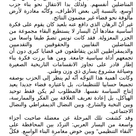
المناضلين أنفسهم. ولذلك بدا الانتقال نحو بناء حزب
أوسع، بالنسبة إلى بعض الأطراف، وكأنّه مغادرة لأرض
مألوفة نحو فضاء غير مضمون النتائج.
غير أنّ الرهان الذي دافع عنه بلعيد كان يقوم على فكرة
أساسية مفادها أنّ اليسار لا يستطيع البقاء مجموعة من
الجزر المعزولة. فقد كانت تونس تضمّ طيفا واسعا من
المناضلين النقابيين والحقوقيين والتقدميين
والديمقراطيين الذين يتقاطعون في قضايا كبرى دون أن
تجمعهم أداة سياسية جامعة. ومن هنا برزت فكرة بناء
إطار قادر على تجاوز الانقسامات التاريخية الصغيرة
وصياغة مشروع يساري ذي وزن وطني.
وكانت أهمية هذا التوجّه أنّه لم ينظر إلى الحزب بوصفه
تجميعا حسابيا للتنظيمات، بل باعتباره فضاء جديدا يعيد
إنتاج السياسة نفسها. فالمطلوب لم يكن فقط توحيد
الهياكل، بل إعادة تعريف العلاقة بين الفكر والممارسة،
وبين النخبة والشارع، وبين النضال الديمقراطي والنضال
الاجتماعي.
وقد كشفت تلك المرحلة عن معضلة صاحبت أجزاء
واسعة من اليسار العربي: التردّد بين المحافظة على
"النقاء التنظيمي" وبين خوض مغامرة البناء الواسع. فكلّ