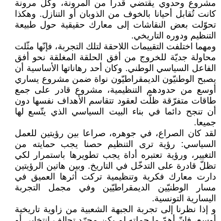
مشروع وحدوي يقتضي قدرا من المرونة، وكلّ مرونة
كانت تُقابل أحيانا بالخوف من الذوبان أو التنازل. وهكذا
تحوّلت بعض النقاشات إلى معارك حقيقية حول طبيعة
التنظيم ودوره التاريخي.
ومهما اختلفت التقييمات اللاحقة لتلك التجربة، فإنّها مثّلت
محاولة جديّة للخروج من أفق الحلقة المغلقة نحو أفق
الفاعل السياسي الوطني. وكان أحد رهاناتها الأساسية أن
يصبح الوطنيّون الديمقراطيّون نواة ضمن مشروع يساري
أوسع من حدودهم التنظيمية، مشروع قادر على جمع
طاقات متفرّقة ظلّت لعقود تتقاسم الأهداف نفسها دون
أن تنجح دائما في بناء البيت السياسي الذي يتّسع لها
جميعا.
لقد كان الصراع، في جوهره، صراعا بين رؤيتين للعمل
السياسي: رؤية ترى التنظيم حصنا يجب حمايته من
التغيير، ورؤية تعتبره أداة يجب تطويرها باستمرار لكي
تظلّ قادرة على التدخّل في التاريخ. وبين هاتين الرؤيتين
دارت معارك فكرية وتنظيمية تركت أثرها العميق في
مسار الوطنيّين الديمقراطيّين وفي مجمل التجربة
اليسارية التونسية.
و إذا نظرنا إلى تجربة الجبهة الشعبية من زاوية تاريخية
أوسع، فإنّ أهمّ ما حملته لم يكن مجرّد تحالف انتخابي أو