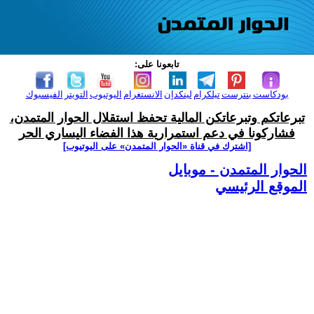
تابعونا على:
بودكاست
بنترست
تيلكرام
لينكدإن
الانستغرام
اليوتيوب
التويتر
الفيسبوك
تبرعاتكم وتبرعاتكن المالية تحفظ استقلال الحوار المتمدن،
فشاركونا في دعم استمرارية هذا الفضاء اليساري الحر
[اشترك في قناة ‫«الحوار المتمدن» على اليوتيوب]
الحوار المتمدن - موبايل
الموقع الرئيسي