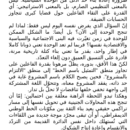
ضرورة إعادة بناء حدّ أدنى من الوحدة السياسية. ليس
بالمعنى التنظيمي الصارم، بل بالمعنى الاستراتيجي: أي
القدرة على التقاء الفاعلين حول قضايا كبرى تتجاوز
الحسابات الضيقة.
إنّ السؤال الذي يفرض نفسه اليوم ليس فقط: لماذا لم
تنجح الوحدة إلى الآن؟ بل أيضا: ما الشكل الممكن
للوحدة في زمن تغيّرت فيه البنى الاجتماعية والسياسية
والاقتصادية نفسها؟ فربما لم تعد الوحدة تعني ذوبانا كاملا
في إطار واحد، بقدر ما تعني بناء كتلة تاريخية مرنة،
قادرة على التنسيق العميق دون إلغاء التعدّد.
لكنّ هذا الأفق، بدوره، يظلّ مرهونا بقدرة الفاعلين على
تجاوز منطق "التمثيل باسم الخط" إلى منطق "الالتزام
بالمشروع". فحين يصبح الكلام باسم المشروع غاية في
حد ذاته، يفقد المشروع معناه، وتتحوّل اللغة المشتركة
إلى واجهة تخفي خلفها تناقضات لا تحلّ بل تدار.
وهكذا تبدو اللحظة الراهنة معلّقة بين احتمالين: إمّا أن
تنجح هذه المحاولات الجنينية في تحويل نفسها إلى مسار
تراكمي حقيقي يعيد بناء الثقة بين مكوّنات الخط الوطني
الديمقراطي، أو أن تبقى مجرّد موجة جديدة من اللقاءات
التي تُستهلك داخل نفس الدائرة القديمة من التردّد
والانقسام وإعادة إنتاج الشكوك.