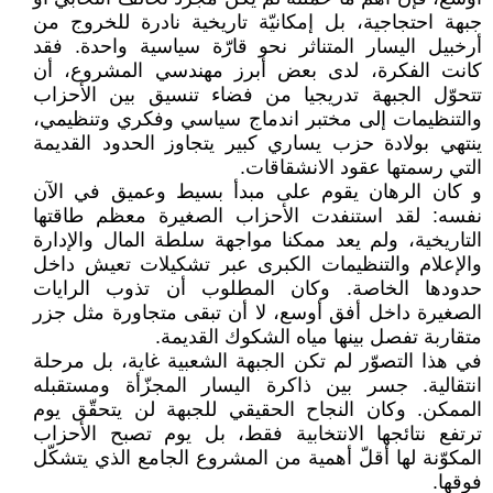
جبهة احتجاجية، بل إمكانيّة تاريخية نادرة للخروج من
أرخبيل اليسار المتناثر نحو قارّة سياسية واحدة. فقد
كانت الفكرة، لدى بعض أبرز مهندسي المشروع، أن
تتحوّل الجبهة تدريجيا من فضاء تنسيق بين الأحزاب
والتنظيمات إلى مختبر اندماج سياسي وفكري وتنظيمي،
ينتهي بولادة حزب يساري كبير يتجاوز الحدود القديمة
التي رسمتها عقود الانشقاقات.
و كان الرهان يقوم على مبدأ بسيط وعميق في الآن
نفسه: لقد استنفدت الأحزاب الصغيرة معظم طاقتها
التاريخية، ولم يعد ممكنا مواجهة سلطة المال والإدارة
والإعلام والتنظيمات الكبرى عبر تشكيلات تعيش داخل
حدودها الخاصة. وكان المطلوب أن تذوب الرايات
الصغيرة داخل أفق أوسع، لا أن تبقى متجاورة مثل جزر
متقاربة تفصل بينها مياه الشكوك القديمة.
في هذا التصوّر لم تكن الجبهة الشعبية غاية، بل مرحلة
انتقالية. جسر بين ذاكرة اليسار المجزّأة ومستقبله
الممكن. وكان النجاح الحقيقي للجبهة لن يتحقّق يوم
ترتفع نتائجها الانتخابية فقط، بل يوم تصبح الأحزاب
المكوّنة لها أقلّ أهمية من المشروع الجامع الذي يتشكّل
فوقها.