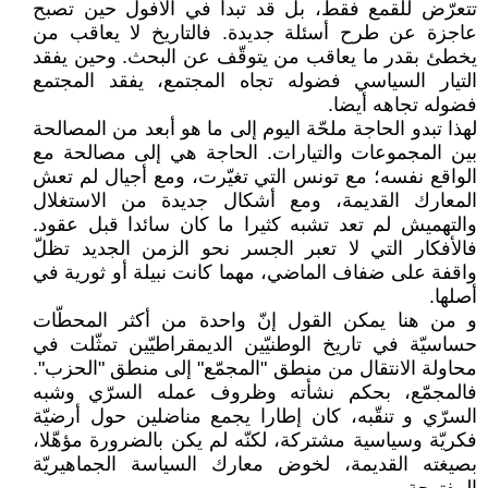
تتعرّض للقمع فقط، بل قد تبدأ في الأفول حين تصبح
عاجزة عن طرح أسئلة جديدة. فالتاريخ لا يعاقب من
يخطئ بقدر ما يعاقب من يتوقّف عن البحث. وحين يفقد
التيار السياسي فضوله تجاه المجتمع، يفقد المجتمع
فضوله تجاهه أيضا.
لهذا تبدو الحاجة ملحّة اليوم إلى ما هو أبعد من المصالحة
بين المجموعات والتيارات. الحاجة هي إلى مصالحة مع
الواقع نفسه؛ مع تونس التي تغيّرت، ومع أجيال لم تعش
المعارك القديمة، ومع أشكال جديدة من الاستغلال
والتهميش لم تعد تشبه كثيرا ما كان سائدا قبل عقود.
فالأفكار التي لا تعبر الجسر نحو الزمن الجديد تظلّ
واقفة على ضفاف الماضي، مهما كانت نبيلة أو ثورية في
أصلها.
و من هنا يمكن القول إنّ واحدة من أكثر المحطّات
حساسيّة في تاريخ الوطنيّين الديمقراطيّين تمثّلت في
محاولة الانتقال من منطق "المجمّع" إلى منطق "الحزب".
فالمجمّع، بحكم نشأته وظروف عمله السرّي وشبه
السرّي و تنقّبه، كان إطارا يجمع مناضلين حول أرضيّة
فكريّة وسياسية مشتركة، لكنّه لم يكن بالضرورة مؤهّلا،
بصيغته القديمة، لخوض معارك السياسة الجماهيريّة