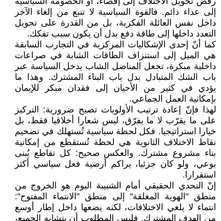
رفض تحويل الاختلاف إلى إقصاء، أو الخصومة السياسية
إلى عداء دائم. فالقوة السياسية لا تنبع من إلغاء الآخر
داخل نفس العائلة الفكرية، بل من القدرة على تحويل
التعدد داخلها إلى طاقة دفع بدل أن يكون سبب تفكك.
كما أنّ إحدى الإشكاليات المركزية في التجارب السابقة
هي الميل إلى استنزاف الطاقات الشابة في صراعات
داخلية مبكرة، تجعل المناضل الشاب يدخل السياسة عبر
باب الشك المتبادل بدل باب البناء المشترك. وهذا ما
يؤدي في كثير من الأحيان إلى فقدان مبكر للإيمان
بإمكانية العمل الجماعي.
لهذا فإنّ إعادة ترتيب الأولويات تصبح ضرورية: التركيز
على ما يقرّب لا ما يفرّق، ليس شعارا أخلاقيا فقط، بل
خيارا استراتيجيا. فكل لحظة سياسية تُستهلك في تضخيم
نقاط الاختلاف الثانوية هي لحظة تُستقطع من إمكانية
بناء مشروع مشترك. والعكس صحيح: كل تقاطع يُبنى
بوعي، ولو كان جزئيا، يراكم أرضية فعل سياسي أكثر
استقرارا.
إنّ التحدي الحقيقي أمام الشبيبة اليوم هو الخروج من
منطق "الهوية المغلقة" إلى منطق "الانتماء المفتوح":
انتماء لا يلغي الاختلافات، لكنه يضعها داخل إطار أوسع
من الهدف المشترك. فليس المطلوب أن يتشابه الجميع،