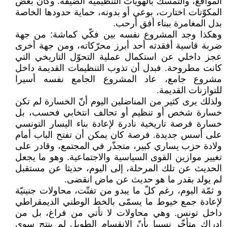
المواقع، والتمسّك بالهويات التنظيمية الضيّقة. وكأنّ بعض
المكوّنات اختارت، بوعي أو بدونه، حماية حدودها الخاصة
بدل المغامرة ببناء أفق أرحب.
وهكذا وجد المشروع نفسه بين فكّي كماشة: من جهة
ضربة قاسية أفقدته أحد أبرز محرّكاته، ومن جهة أخرى
عجز داخلي عن استكمال عملية التحوّل التاريخي التي
كانت مطروحة. فبدل أن تذوب التنظيمات القديمة داخل
مشروع جامع، عاد المشروع الجامع نفسه أسيرا
للتوازنات القديمة.
ولذلك يرى كثير من المناضلين اليوم أنّ الخسارة لم تكن
خسارة شخص أو تنظيم أو تحالف انتخابي فحسب، بل
خسارة فرصة تاريخية نادرة لإعادة بناء اليسار التونسي
على أسس جديدة. فرصة كان يمكن أن تفتح الباب أمام
ولادة حزب يساري كبير، متجذّر في المجتمع، وقادر على
تغيير موازين القوى السياسية والاجتماعية. وهو ما يجعل
الحديث عن تلك المرحلة، إلى اليوم، حديثا عن مستقبل
لم يولد بقدر ما هو حديث عن ماض انقضى.
و ثمّة اليوم، رغم كلّ ما يبدو من تفتّت، محاولات جنينيّة
لإعادة جمع خيوط ما يسمّى بالخط الوطني الديمقراطي
داخل تونس. وهي محاولات لا تأتي من فراغ، بل من
إدراك متأخّر نسبيا بأنّ الانقسام الطويل لم ينتج سوى