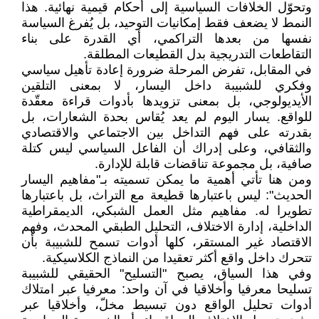
وتحوّل الخلافات السياسية إلى أحكام قيمية نهائية. هذا
النمط لا يضعف فقط إمكانيات التوحيد، بل يُفرغ السياسة
نفسها من بعدها التراكمي، أي القدرة على بناء
التقاطعات التدريجية بدل القطيعات المطلقة.
في المقابل، تفرض المرحلة ضرورة إعادة تأهيل سياسي
وفكري للشبيبة داخل اليسار، لا بمعنى التلقين
الأيديولوجي، بل بمعنى تزويدها بأدوات قراءة معقّدة
للواقع. يسار اليوم لم يعد يُقاس بحدة الشعارات، بل
بقدرته على فهم التداخل بين الاجتماعي والاقتصادي
والثقافي، وعلى إدراك أن الفاعل السياسي ليس كتلة
صافية، بل مجموعة تناقضات قابلة للإدارة.
ومن هنا تأتي أهمية ما يمكن تسميته بـ"مفاهيم اليسار
الحديث": ليس باعتبارها قطيعة مع التراث، بل باعتبارها
تطويرا له. مفاهيم مثل العمل الشبكي، الديمقراطية
الداخلية، إدارة الاختلاف، التحليل الطبقي المحدث، وفهم
الاقتصاد غير المستقر، كلها أدوات تسمح للشبيبة بأن
تتحرك داخل واقع أكثر تعقيدا من النماذج الكلاسيكية.
وفي هذا السياق، يصبح "التسليح" الحقيقي للشبيبة
تسليحا معرفيا وأخلاقيا في آن واحد: معرفيا عبر امتلاك
أدوات تحليل الواقع دون تبسيط مخلّ، وأخلاقيا عبر