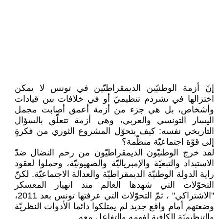
إنّ أزمة الوطنيّين الديمقراطيّين في تونس لا يمكن
اختزالها في تشرذم تنظيميّ أو في خلافات بين قيادات
وأشخاص، بل هي جزء من أزمة أعمق أصابت مجمل
اليسار التونسي والعربي، وهي أزمة تتعلّق بالسؤال
التاريخي نفسه: كيف يتحوّل المشروع الثوري من فكرةٍ
إلى قوّة اجتماعيّة منظّمة؟
لقد خرج الوطنيّون الديمقراطيّون من رحم النضال ضدّ
الاستبداد والتبعيّة والإمبرياليّة والصهيونيّة، وحملوا لعقود
راية الدولة الوطنيّة الديمقراطيّة والعدالة الاجتماعيّة. لكنّ
التحوّلات التي شهدها العالم منذ انهيار المعسكر
"الاشتراكي" ، ثمّ التحوّلات التي عرفتها تونس بعد 2011،
وضعتهم أمام واقع جديد لم يمتلكوا دائما الأدوات النظريّة
والتنظيميّة الكافية لفهمه والتفاعل معه.