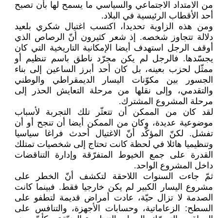
من الامتداد الاجتماعي والسياسي ما يسمح لها بأن تصبح
أحد الأقطاب الرئيسية في البلاد.
ومن هذه الزاوية تحديدا، اكتسب اغتيال شكري بلعيد
دلالة تتجاوز شخصه. إذ شعر كثيرون أنّ الرصاص الذي
أوقف الرجل استهدف أيضا الإمكانية التاريخية التي كان
يجسّدها. فالرجل لم يكن مجرّد ناطق باسم تنظيم أو
ممثّل لحزب بعينه، بل كان أحد أبرز الساعين إلى بناء
الجسور بين مكوّنات اليسار الديمقراطي والوطني
والتقدمي، وإلى نقلها من مرحلة التعايش الحذر إلى
مرحلة المشروع المشترك.
لقد كان من الممكن أن تتعثّر تلك التجربة لأسباب
موضوعية عديدة، وكان من الممكن أيضا أن تنجح أو أن
تفشل. لكنّ المؤكّد أنّ الاغتيال أحدث فراغا سياسيا
وتنظيميا هائلا في لحظة كانت تحتاج إلى شخصيات تمتلك
القدرة على جمع الخيوط المتفرّقة وإدارة التناقضات
داخل المشروع الواحد.
ثمّ جاءت السنوات اللاحقة لتكشف أنّ الخطر على
مشروع اليسار الكبير لم يكن خارجيا فقط. فبينما كانت
الصدمة لا تزال حيّة، عادت أمراض قديمة لتطفو على
السطح: الزعاماتية، وحسابات الأجهزة، والتنافس على