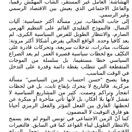
الهشاشة: العامل غير المستقر، الشاب المهمّش رقميا،
والفاعل الاجتماعي الذي يعيش بين الاقتصاد الرسمي
وغير الرسمي.
إلى جانب الخطاب، تبرز مسألة أكثر حساسية: آليات
النضال. فالنموذج التقليدي القائم على التنظيم الهرمي
الصارم، والانتظار الطويل للفرص السياسية الكبرى، لم
يعد كافيا وحده. الواقع الحالي يفرض أشكالا أكثر مرونة:
شبكات، مبادرات، تدخلات سريعة، وتحركات قادرة على
التكيّف مع لحظات سياسية قصيرة العمر. لم يعد الصراع
السياسي خطا مستقيما، بل سلسلة من الموجات
المتقطعة التي تتطلب يقظة دائمة وقدرة على التدخل
في الوقت المناسب.
وهنا يصبح "حسن احتساب الزمن السياسي" مسألة
مركزية. فالتاريخ لا يتحرك بإيقاع ثابت، بل في لحظات
انفجار وتراكم وصمت. كثير من المشاريع السياسية لا
تفشل لأنها بلا أفكار، بل لأنها تأتي متأخرة أو مبكرة عن
لحظتها. الفارق بين الفعل المؤثر والفعل الرمزي أحيانا
هو فارق التوقيت لا المضمون.
كما أنّ الزمن الاجتماعي في تونس اليوم لم يعد يسمح
بالانتظار الطويل لبناء القواعد كما في السابق. فالتغيرات
الاقتصادية والمعيشية سريعة وعنيفة، تجعل المزاج