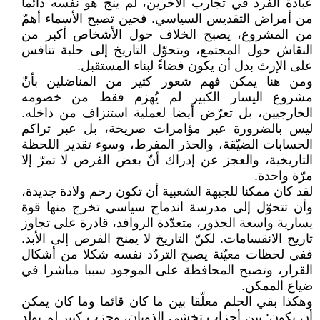
عبادة الفرد في تجارب الآخرين، لم ينج هو نفسه دائما
من أمراض التقديس السياسي. فحين تصبح الأسماء أهمّ
من المشروع، يصبح الخلاف حول الأشخاص أكبر من
النقاش حول المجتمع، ويتحوّل التاريخ إلى حلبة تنافس
على الإرث بدل أن يكون فضاءً لبناء المستقبل.
ومن هنا يمكن فهم شعور كثير من المناضلين بأنّ
مشروع اليسار الكبير لم يُهزم فقط من خصومه
الخارجيين، بل تعرّض أيضا لعملية استنزاف من داخله.
ليس بالضرورة عبر مؤامرات صريحة، بل عبر تراكم
الحسابات الضيّقة، والحذر المفرط، وسوء تقدير اللحظة
التاريخية، والعجز عن إدراك أنّ بعض الفرص لا تمرّ إلا
مرّة واحدة.
لقد كان ممكنا للجبهة الشعبية أن تكون رحم ولادة جديدة،
وأن تتحوّل إلى مدرسة اندماج سياسي تخرج منها قوة
يسارية واسعة الجذور، متعدّدة الروافد، قادرة على تجاوز
تاريخ الانقسامات. لكنّ التاريخ لا يمنح الفرص إلى الأبد.
ففي لحظات معيّنة يصبح التردّد نفسه شكلا من أشكال
القرار، وتصبح المحافظة على الموجود سببا مباشرا في
ضياع الممكن.
وهكذا بقي الحلم معلّقا بين ما كان قائما وما كان يمكن
أن يكون: بين أحزاب تخشى الذوبان، وحزب كبير لم يولد