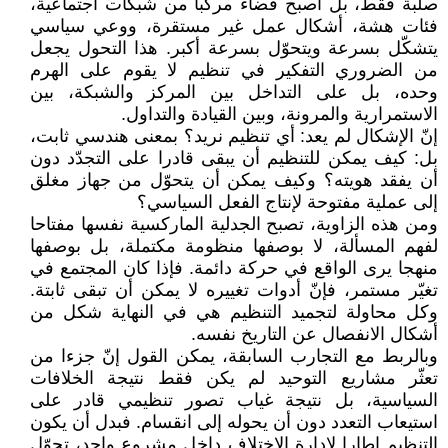
صلبة فقط، بل أصبح فضاء مركّبا من شبكات اجتماعية،
فئات هشة، أشكال عمل غير مستقرة، ووعي سياسي
يتشكّل بسرعة ويتحوّل بسرعة أكبر. هذا التحول يجعل
من الضروري التفكير في تنظيم لا يقوم على الهرم
وحده، بل على التداخل بين المركز والشبكة، بين
الاستمرارية والمرونة، وبين القيادة والتداول.
إنّ الإشكال لم يعد: أي تنظيم نريد؟ بمعنى هندسي ثابت،
بل: كيف يمكن للتنظيم أن يبقى قادرا على التجدّد دون
أن يفقد هويته؟ وكيف يمكن أن يتحوّل من جهاز مغلق
إلى عملية مفتوحة لإنتاج الفعل السياسي؟
ومن هذه الزاوية، تصبح الجدلية الماركسية نفسها مفتاحا
لفهم المسألة، لا بوصفها منظومة مكتملة، بل بوصفها
منهجا يرى الواقع في حركة دائمة. فإذا كان المجتمع في
تغيّر مستمر، فإنّ أدوات تغييره لا يمكن أن تبقى ثابتة.
وكل محاولة لتجميد التنظيم هي في النهاية شكل من
أشكال الانفصال عن التاريخ نفسه.
وبالربط مع التجارب السابقة، يمكن القول إنّ جزءا من
تعثّر مشاريع التوحيد لم يكن فقط نتيجة الخلافات
السياسية، بل نتيجة غياب تصور تنظيمي قادر على
استيعاب التعدد دون أن يحوله إلى انقسام. فبدل أن يكون
التنظيم إطارا لإدارة الاختلاف داخل مشروع واحد، تحوّل