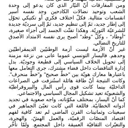
ومن المفارقات أنّ التيّار الذي كان يدعو إلى وحدة
الشعب وتوحيد نضالات الكادحين وجد نفسه أسير
انقسامات متتالية. فكلّ اختلاف فكري أو تكتيكي تحوّل
إلى إطار جديد، ثمّ إلى تنظيم جديد، ثمّ إلى سرديّة جديدة
للشرعيّة الثوريّة. وهكذا تفتّت الجسد إلى أجزاء صغيرة،
"أوطاد" ، وكلّ "وطد" أصبح يرى نفسه الامتداد الأصدق
للتاريخ النضالي.
غير أنّ الأزمة ليست أزمة الوطنيّين الديمقراطيّين
وحدهم. فاليسار التونسي عموما عانى من نزعة مزمنة
إلى تحويل الخلاف السياسي إلى قطيعة وجوديّة. بدل
إدارة التناقضات داخل فضاء مشترك، جرى التعامل معها
باعتبارها معارك هويّة بين "خطّ صحيح" و"خطّ منحرف".
وكانت النتيجة أنّ طاقة هائلة استُنزفت في الصراعات
الداخليّة بينما كانت قوى رأس المال والبيروقراطيّة
والشعبويّة تعيد تشكيل المجال السياسي والاجتماعي.
كما أنّ اليسار، بمختلف مكوّناته، واجه صعوبة في تجديد
أدواته الخطابيّة. فاللغة التي كانت تعبّئ الجماهير في
سبعينات وثمانينات القرن الماضي لم تعد كافية لفهم
اقتصاد المنصّات الرقميّة، والعمل الهشّ، والهجرة،
والتغيّرات الثقافيّة العميقة داخل المجتمع. ولمّا تأخّر