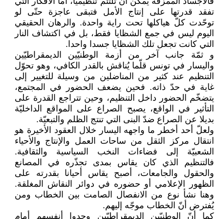
فالأجساد الممزّقة يمكن أن تلتئم تنظيميّا، أمّا الأفكار التي
تفقد قدرتها على إنتاج الأمل فتبقى عاجزة حتّى لو
توحّدت كلّ هياكلها تحت راية واحدة. والرهان الحقيقي
اليوم ليس في جمع الشظايا فقط، بل في اكتشاف النار
التي كانت تجعل تلك الشظايا جسدا واحدا.
و ثمّة جانب آخر من أزمة الوطنيّين الديمقراطيّين
واليسار في تونس قلّما يُناقش بالقدر الكافي، وهو تحوّل
التنظيم عند كثير من المناضلين من وسيلة للتغيير إلى
غاية في حدّ ذاته. فحين يضعف الحضور في المجتمع،
يتضخّم الحضور داخل التنظيم، وحين تتراجع القدرة على
التأثير في الواقع، يصبح الصراع على المواقع الداخليّة
بديلا عن الصراع ضدّ البنى التي تنتج الظلم والتبعيّة.
ولعلّ أحد أخطر ما واجهه اليسار خلال العقود الأخيرة هو
انتقال مركز الثقل من ساحات العمل والإنتاج والأحياء
الشعبيّة إلى فضاءات النخب السياسية والثقافية.
فالتنظيم الذي كان يقاس بمدى تجذّره في المصانع
والحقول والجامعات، أصبح يقاس أحيانا بقدرته على
الظهور الإعلامي أو حضوره في دوائر النقاش المغلقة.
وهنا نشأ نوع من الانفصال الصامت بين الخطاب ومن
يُفترض أنّ الخطاب موجّه إليهم.
كما أنّ الوطنيّين الديمقراطيّين وجدوا أنفسهم أمام