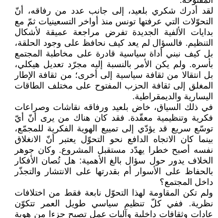
المفتوحة.
لقد أدرك شكري بلعيد، إلى جانب عدد من رفاقه، أنّ
التحوّلات التي عرفتها تونس منذ أواخر التسعينيات ثمّ مع
بدايات الألفية الجديدة تفرض مراجعة عميقة لأشكال
التنظيم. فالسؤال لم يعد كيف نحافظ على وجود الحلقة،
بل كيف نبني أداة سياسية قادرة على مخاطبة المجتمع
بأسره. ولم يكن الأمر بالنسبة إليه مجرّد تعديل هيكلي،
بل انتقالا من ثقافة سياسية إلى أخرى؛ من ثقافة الإطار
المغلق إلى ثقافة الحزب المفتوح على مختلف الطاقات
اليسارية والديمقراطية.
في ذلك السياق، خاض بلعيد ورفاقه نقاشات وصراعات
فكرية وتنظيمية معقّدة. فقد كان هناك من يرى أنّ أيّ
توسّع سريع قد يؤدّي إلى تمييع الهوية الفكرية للمجمّع،
بينما كان الاتجاه الدافع نحو التحوّل يعتبر أنّ الانغلاق
نفسه أصبح خطرا يهدّد مستقبل المشروع. وكان جوهر
الخلاف يدور حول سؤال بالغ الأهمية: هل تُصان الأفكار
بالحفاظ على الأسوار أم بقدرتها على الانتشار والتجذّر
داخل المجتمع؟
ولم تكن المقاومة لهذا التحوّل نابعة فقط من اختلافات
نظرية. ففي كلّ تنظيم سياسي طويل العمر تتكوّن
عادات وثقافات داخلية وآليات عمل تصبح جزءا من هوية