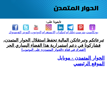
تابعونا على:
بودكاست
بنترست
تيلكرام
لينكدإن
الانستغرام
اليوتيوب
التويتر
الفيسبوك
تبرعاتكم وتبرعاتكن المالية تحفظ استقلال الحوار المتمدن،
فشاركونا في دعم استمرارية هذا الفضاء اليساري الحر
[اشترك في قناة ‫«الحوار المتمدن» على اليوتيوب]
الحوار المتمدن - موبايل
الموقع الرئيسي