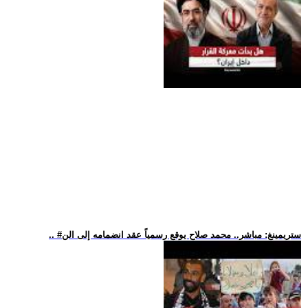
.. #ستريمينغ: مباشر.. محمد صلاح يوقع رسمياً عقد انضمامه إلى الن