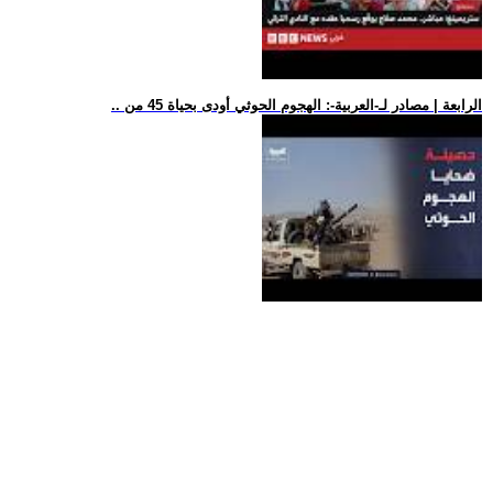
.. الرابعة | مصادر لـ-العربية-: الهجوم الحوثي أودى بحياة 45 من