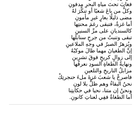
فغابَ تحتَ مياهِ البحرِ مدفونِ
وكلُّ من باعَ شعبًا أو تنكَّرَ لهُ
مضى ذليلًا بعارٍ غيرِ مأمونِ
أما غزةُ، فتبقى رغمَ محنتِها
كالسنديانِ على مرِّ السنينِ
تبقى وتنبتُ من جرحٍ سنابلَها
ويُزهرُ الصبرُ في وجهِ الملاعينِ
إنَّ الطغيانَ مهما طالَ موكبُهُ
إلى زوالٍ كريحٍ فوقَ تشرينِ
ونهايةُ الطغاةِ السودِ نعرفُها
مزابلُ التاريخِ والتلعينِ
فاصرخْ يا شعبَ غزةَ ملءَ حنجرتِكْ
نحنُ البقاءُ وهم ظلٌّ بلا لونِ
ونحنُ إن متنا، نحيا في حكايتِنا
أما الطغاةُ ففِي لعناتِ كانونِ.