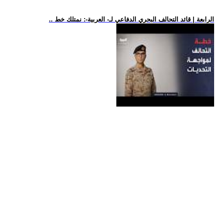
.. الرابعة | قائد التحالف البحري الدفاعي لـ- العربية-: نمتلك خط