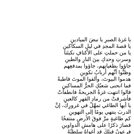
يا غزةَ الصبرِ يا نبضَ الميادينِ
يا قصةَ المجدِ في ليلِ السكاكينِ
يا من حملتِ على الأكتافِ نكبتَنا
وسرتِ وحدكِ بينَ النارِ والطينِ
جاؤوا بطغيانِهم، جاؤوا بمدفعِهم
وظنُّوا أنَّهم أربابُ تكوينِ
هدموا البيوتَ، وألقوا الموتَ قاطبةً
فما انحنى شعبُكِ الحرُّ المساكينِ
قالوا انتهت غزةُ الجريحةُ فانطفأتْ
فأشرقتْ من رمادِ القهرِ كالعينِ
يا أيها الطاغي تمهَّلْ في غرورِكَ، إنَّ
الدربَ ينتهي يومًا إلى التهوينِ
كم طاغيةٍ مرَّ فوقَ الأرضِ منتفخًا
فصارَ ذكرًا على هامشِ الدواوينِ
فرعونُ قبلكَ قد أغواهُ سلطتُهُ