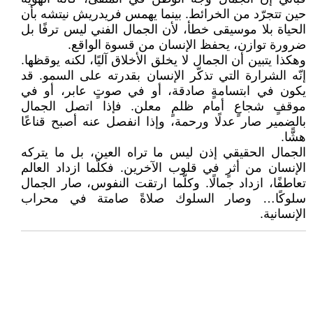
حين تتجرّد من الخرائط. بينما يهمس فريدريش نيتشه بأن
الحياة بلا موسيقى خطأ، لأن الجمال الفني ليس ترفًا بل
ضرورة توازن، يحفظ الإنسان من قسوة الواقع.
وهكذا يتبين أن الجمال لا يخلق الأخلاق آليًا، لكنه يوقظها.
إنّه الشرارة التي تذكّر الإنسان بقدرته على السمو. قد
يكون في ابتسامةٍ صادقة، أو في صوتٍ عابر، أو في
موقفٍ شجاعٍ أمام ظلمٍ معلن. فإذا اتصل الجمال
بالضمير صار عدلًا ورحمة، وإذا انفصل عنه أصبح قناعًا
هشًّا.
الجمال الحقيقي إذن ليس ما تراه العين، بل ما يتركه
الإنسان من أثرٍ في قلوب الآخرين. فكلّما ازداد العالم
تعاطفًا، ازداد جمالًا. وكلّما ارتقت النفوس، صار الجمال
سلوكًا… وصار السلوك صلاةً صامتة في محراب
الإنسانية.