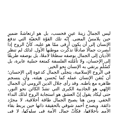
ليس الجمالُ زينةَ عينٍ فحسب، بل هو ارتعاشةُ ضميرٍ
حين يلامسُ المعنى. إنّه تلك القوّة الخفيّة التي تدفع
الإنسان إلى أن يكون أرقى ممّا هو عليه، كأنّ الروح إذا
أبصرت جمالًا صادقًا تذكّرت موطنها الأول. لذلك لم تنظر
الأديان إلى الجمال بوصفه سطحًا لامعًا، بل بوصفه طريقًا
إلى الإحسان، ولا تأمّلته الفلسفة كمتعة حسّية عابرة، بل
كسُلّمٍ يرتقي به الإنسان نحو الخير.
في الروح الإسلامية، يتجلّى الجمال كدعوة إلى الإحسان؛
أن يُتقن الإنسان عمله كما يُحسن هيئته، وأن ينسجم
ظاهره مع باطنه. وقد رأى جلال الدين الرومي أن الجمال
الإلهي هو الجاذبية الكبرى التي تشدّ الكائن نحو النور،
حتى ليكاد يقول إنّ العشق هو استجابة الروح لذلك النداء
الخفي. ومن هنا يصبح الجمال طاقة أخلاقية، لا مجرّد
ذائقة. ويصدح أحمد شوقي بالحقيقة ذاتها حين يربط بقاء
الأمم بأخلاقها، فكأنّ جمال الأمة في سلوكها، لا في