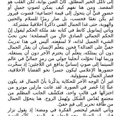
إلى تأمّل الخير المطلق. كأنّ العين بوابة، لكن القلب هو
المقصد. ومن هنا نفهم كيف يمكن لصوتٍ جميلٍ أو
حضورٍ فنيٍّ أن يتحول إلى قيمة اجتماعية؛ فصوت فيروز
لم يكن نغمًا فحسب، بل صار رمزًا للسلام والحنين
والهوية، حتى غدا الجمال الفني ذاكرةً أخلاقيةً مشتركة.
ويأتي إيمانويل كانط في كتابه نقد ملكة الحكم ليقول إنّ
الحكم الجمالي الصادق خالٍ من المصلحة؛ نحن نحبّ
الشيء الجميل لذاته، لا لمنفعته. أليس في هذا تدريبٌ
خفيٌّ على العدالة؟ فحين يتعلّم الإنسان أن يقدّر الجمال
دون أن يمتلكه، يتعلّم أن يحترم الآخر دون أن يستغله.
وربما لهذا تحوّلت أنجلينا جولي من رمزٍ جماليٍّ في عالم
السينما إلى صوتٍ إنسانيٍّ يدافع عن اللاجئين؛ إذ سخّرت
حضورها الإعلامي ليكون جسراً نحو القضايا الأخلاقية،
فصار الجمال مسؤولية.
غير أنّ الوجه الآخر للحكاية يذكّرنا بأنّ الجمال قد يكون
عبئًا إذا حُصر في الصورة. لقد عانت مارلين مونرو من
اختزالها في قالبٍ واحد، فتكشّف الجانب المظلم من
مجتمعٍ يُقدّس الشكل ويُهمل الروح. هنا يتحوّل الجمال
من طاقة تحرير إلى قيدٍ خفيّ.
ويأتي الشعر ليختصر الفكرة في ومضة؛ إذ يقول نزار
قباني إن الجمال وجه الوطن في المنفى، كأنّه الهوية