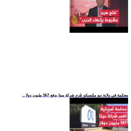
.. محكمة في ولاية نيو مكسيكو تلزم شركة ميتا بدفع 567 مليون دولا