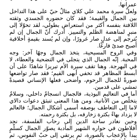
عمرانها.
ولعلّ سيرة محمد علي كلاي مثالٌ حيّ على هذا التداخل
بين الجمال والقيمة؛ فقد كان حضوره الجسدي وثقته
اللافتة بنفسه أكثر من استعراض بطولي، لقد تحوّلا إلى
منبرٍ لمناهضة الظلم والتمييز. أدرك أنّ الجمال إن لم
يُترجم إلى عدلٍ صار غرورًا، وإن لم يُسند بقيمةٍ أخلاقية
أصبح صدىً فارغًا.
وفي الروح المسيحية، يتخذ الجمال وجهًا آخر: وجه
المحبة. إنّه الجمال الذي يتجلى في التضحية والعطاء، لا
في البهرجة. وهنا تقف سيرة الأم تيريزا شاهدًا على أن
أبسط المظاهر قد تخفي أبهى القيم؛ فقد صار تواضعها
صورةً للجمال الرحوم، وأضحى فعلها الإنساني قصيدةً
تمشي على قدمين.
أما في التعاليم البوذية، فالجمال انسجامٌ داخلي، وسلامٌ
يتخلّص من الأنانية. ومن هذا المعنى تنبثق دعوات دالاي
لاما إلى التعاطف بوصفه أسمى أشكال الجمال؛ فالعالم
لا يزداد بهاءً بكثرة زخارفه، بل بكثرة رحمته.
وحين نغادر ساحة الدين إلى رحاب الفلسفة، نجد
أفلاطون في حواره الشهير المأدبة يصوّر الجمال كسلّمٍ
يبدأ بالإعجاب بالصورة، ثم يرتقي إلى حبّ النفوس، ثم