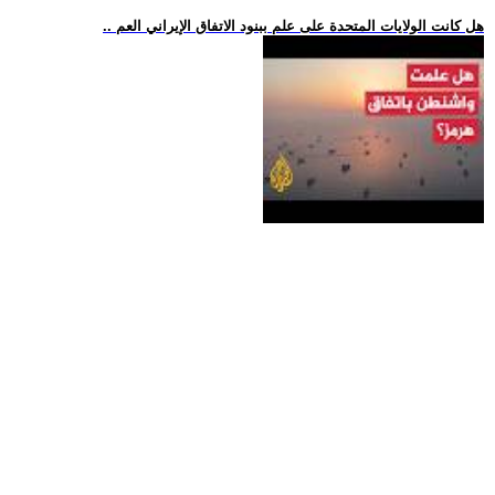
.. هل كانت الولايات المتحدة على علم ببنود الاتفاق الإيراني العم