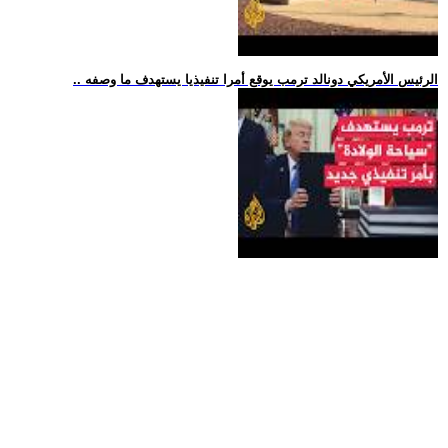
.. الرئيس الأمريكي دونالد ترمب يوقع أمرا تنفيذيا يستهدف ما وصفه