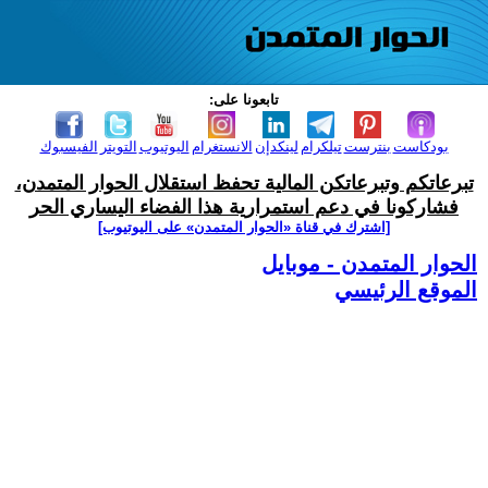
تابعونا على:
بودكاست
بنترست
تيلكرام
لينكدإن
الانستغرام
اليوتيوب
التويتر
الفيسبوك
تبرعاتكم وتبرعاتكن المالية تحفظ استقلال الحوار المتمدن،
فشاركونا في دعم استمرارية هذا الفضاء اليساري الحر
[اشترك في قناة ‫«الحوار المتمدن» على اليوتيوب]
الحوار المتمدن - موبايل
الموقع الرئيسي