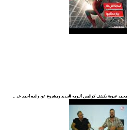
.. محمد عدوية يكشف كواليس ألبومه الجديد ومشروع عن والده أحمد عد