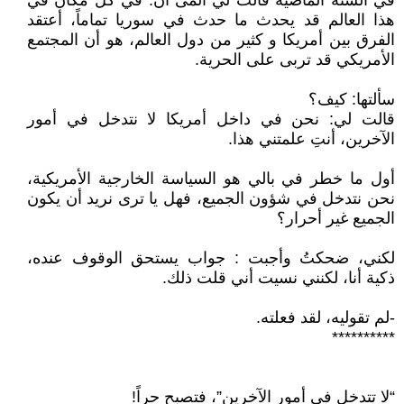
في السنة الماضية قالت لي ألمى أن: في كل مكان في
هذا العالم قد يحدث ما حدث في سوريا تماماً، أعتقد
الفرق بين أمريكا و كثير من دول العالم، هو أن المجتمع
الأمريكي قد تربى على الحرية.
سألتها: كيف؟
قالت لي: نحن في داخل أمريكا لا نتدخل في أمور
الآخرين، أنتِ علمتني هذا.
أول ما خطر في بالي هو السياسة الخارجية الأمريكية،
نحن نتدخل في شؤون الجميع، فهل يا ترى نريد أن يكون
الجميع غير أحرار؟
لكني، ضحكتُ وأجبت : جواب يستحق الوقوف عنده،
ذكية أنا، لكنني نسيت أني قلت ذلك.
-لم تقوليه، لقد فعلته.
**********
“لا تتدخل في أمور الآخرين”، فتصبح حراً!