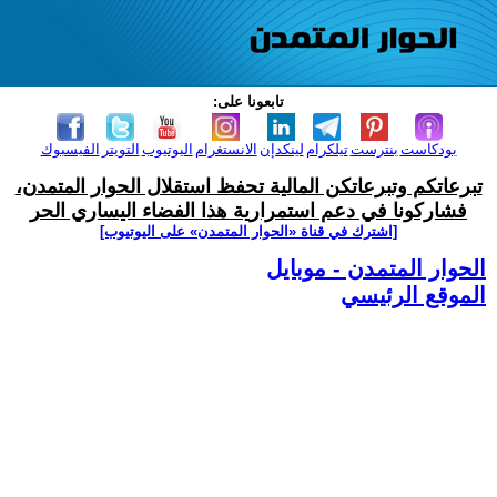
تابعونا على:
بودكاست
بنترست
تيلكرام
لينكدإن
الانستغرام
اليوتيوب
التويتر
الفيسبوك
تبرعاتكم وتبرعاتكن المالية تحفظ استقلال الحوار المتمدن،
فشاركونا في دعم استمرارية هذا الفضاء اليساري الحر
[اشترك في قناة ‫«الحوار المتمدن» على اليوتيوب]
الحوار المتمدن - موبايل
الموقع الرئيسي