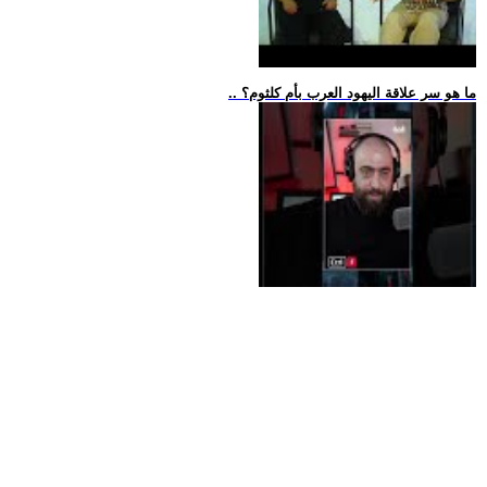
.. ما هو سر علاقة اليهود العرب بأم كلثوم؟