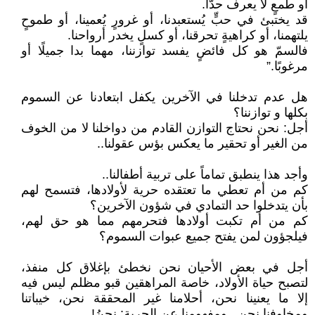
أو طمعٍ لا يعرف حدًّا.
قد يختبئ في حبٍّ يُستعبدنا، أو غرورٍ يُعمينا، أو طموحٍ
يلتهمنا، أو كراهيةٍ تحرقنا، أو كسلٍ يخدر أرواحنا.
فالسمّ هو كل فائضٍ يفسد توازننا، مهما بدا جميلًا أو
مرغوبًا.”
هل عدم تدخلنا في الآخرين يكفل ابتعادنا عن السموم
بكلها و توازننا؟
أجل: نحن نحتاج التوازن القادم من دواخلنا لا من الخوف
من الغير أو تحقير ما يعكس بؤس عقولنا..
وأجد هذا ينطبق تماماً على تربية أطفالنا..
كم من أم تعطي ما تعتقده حرية لأولادها، فتسمح لهم
بأن يتدخلوا حد التمادي في شؤون الآخرين؟
كم من أم تكبت أولادها فتحرمهم مما هو حق لهم،
فيلجؤون لمن يفتح جميع عبوات السموم؟
أجل في بعض الأحيان نحن نخطئ بإغلاق كل منفذ،
لتصبح حياة الأولاد، خاصة المراهقين قبو مظلم ليس فيه
إلا ما يعنينا نحن، أحلامنا غير المحققة نحن، خيباتنا
ومخاوفنا نحن.. ومفهومنا عن الحرية: نحنُ!