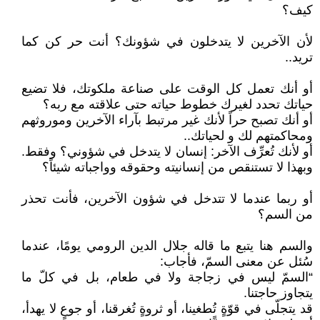
كيف؟
لأن الآخرين لا يتدخلون في شؤونك؟ أنت حر كن كما
تريد..
أو أنك تعمل كل الوقت على صناعة ملكوتك، فلا تضيع
حياتك تحدد لغيرك خطوط حياته حتى علاقته مع ربه؟
أو أنك تصبح حراً لأنك غير مرتبط بآراء الآخرين وموروثهم
ومحاكمتهم لك و لحياتك..
أو لأنك تُعرِّف الآخر: إنسان لا يتدخل في شؤوني؟ وفقط.
وبهذا لا تستنقص من إنسانيته وحقوقه وواجباته شيئاً؟
أو ربما عندما لا تتدخل في شؤون الآخرين، فأنت تحذر
من السم؟
والسم هنا يتبع ما قاله جلال الدين الرومي يومًا، عندما
سُئل عن معنى السمّ، فأجاب:
“السمّ ليس في زجاجة ولا في طعام، بل في كلّ ما
يتجاوز حاجتنا.
قد يتجلّى في قوّةٍ تُطغينا، أو ثروةٍ تُغرقنا، أو جوعٍ لا يهدأ،