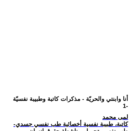
أنا وابنتي والحريّة - مذكرات كاتبة وطبيبة نفسيّة
1-
لمى محمد
كاتبة، طبيبة نفسية أخصائية طب نفسي جسدي-
طب نفسي تجميلي، ناشطة حقوق إنسان