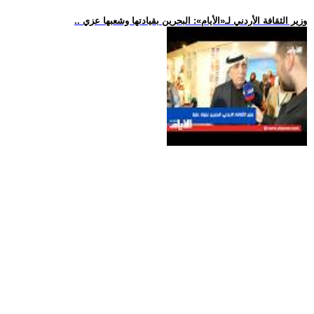
.. وزير الثقافة الأردني لـ«الأيام»: البحرين بقيادتها وشعبها عزي