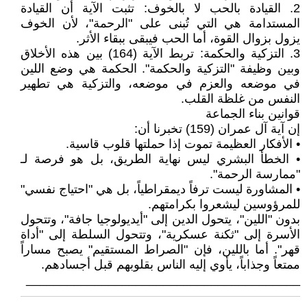
2. القيادة بالحب لا بالخوف: تثبت الآية أن القيادة
المستدامة هي التي تُبنى على "الرحمة"، لأن الخوف
يزول بزوال القوة، أما الحب فيبقى ببقاء الأثر.
3. التزكية والحكمة: تربط الآية (164) بين هذه الأخلاق
وبين وظيفة "التزكية والحكمة". الحكمة هي وضع اللين
في موضعه والعزم في موضعه، والتزكية هي تطهير
النفس من غلظة القلب.
قوانين بناء الجماعة
إن آية آل عمران (159) تخبرنا أن:
• الأفكار العظيمة تموت إذا حملتها قلوب قاسية.
• الخطأ البشري ليس نهاية الطريق، بل هو فرصة لـ
"ممارسة الرحمة".
• المشاورة ليست ترفاً ديمقراطياً، بل هي "احتياج نفسي"
للمرؤوسين ليشعروا بكرامتهم.
بدون "اللين"، يتحول الدين إلى "أيديولوجيا جافة"، وتتحول
الأسرة إلى "ثكنة عسكرية"، وتتحول السلطة إلى "أداة
قهر". أما باللين، فإن "الصراط المستقيم" يصبح مساراً
ممتعاً وجذاباً، يأوي إليه الناس بقلوبهم قبل أجسادهم.
________________________________________