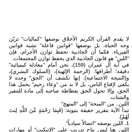
لا يقدم القرآن الكريم الأخلاق بوصفها "كماليات" تزيّن
وجه الحياة، بل بوصفها "قوانين فاعلة" تشبه قوانين
الفيزياء. فكما أن الجاذبية تحفظ توازن الأجرام، فإن
"اللين" هو قانون الجاذبية الذي يحفظ توازن المجتمعات.
في آية آل عمران (159)، نحن أمام "معادلة كيميائية"
دقيقة؛ أطرافها: (الرحمة الإلهية)، (السلوك البشري)،
و(النتيجة الاجتماعية). إنها تكشف أن "الحق" وحده لا
يكفي لإقناع الناس، بل لا بد من "وعاء رحيم" يحمل هذا
الحق، وإلا تحول الحق بفظاظة صاحبه إلى مادة للتنفير
والشتات.
اللين.. من "المنحة" إلى "المنهج"
تبدأ الآية بتقرير حقيقة بنيوية: {فَبِمَا رَحْمَةٍ مِّنَ اللَّهِ لِنتَ
لَهُمْ}.
1. اللين بوصفه "اتصالاً سيادياً"
اللين هنا ليس نتاج تدريب على "الإتيكيت" أو مهارات