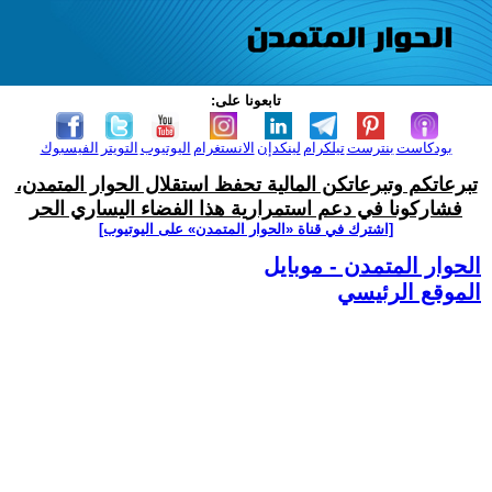
تابعونا على:
بودكاست
بنترست
تيلكرام
لينكدإن
الانستغرام
اليوتيوب
التويتر
الفيسبوك
تبرعاتكم وتبرعاتكن المالية تحفظ استقلال الحوار المتمدن،
فشاركونا في دعم استمرارية هذا الفضاء اليساري الحر
[اشترك في قناة ‫«الحوار المتمدن» على اليوتيوب]
الحوار المتمدن - موبايل
الموقع الرئيسي