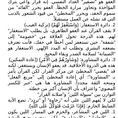
العفو هو "تصفير" العداد النفسي. إنه قرار واعي بترك
المؤاخذة وتجاوز مرارة الخطأ. العفو يحرر "القائد" من
سموم الحقد، ويحرر "المخطئ" من قيود الشعور بالذنب
التي قد تشله عن العمل مستقبلاً.
2. دائرة الاستغفار: {وَاسْتَغْفِرْ لَهُمْ} (تزكية الغيب)
لا يقف القرآن عند العفو الظاهري، بل يطلب "الاستغفار"
لهم. هذه الدرجة تحول العلاقة من "خصومة" إلى
"شفقة". حين تستغفر لمن أخطأ في حقك، فأنت تعترف
بضعفه البشري وتطلب له المدد الإلهي. الاستغفار هو
"الضمانة" لسلامة الصدر وبقاء المحبة.
3. دائرة المشاورة: {وَشَاوِرْهُمْ فِي الْأَمْرِ} (إعادة التمكين)
هذه هي الذروة الأخلاقية. قد يعفو الإنسان ويستغفر، لكنه
قد "يقصي" المخطئ عن مركز القرار. لكن القرآن يأمر
بـ "المشاورة"؛ أي إعادة المخطئ إلى "مربع الفعل"
ومنحه الثقة مجدداً. المشاورة هنا هي "جبر للكسر
المعنوي" واعتراف بأن الإنسان أكبر من خطئه.
التوازن بين "سيولة اللين" و"صلابة القرار"
لكي لا يُفهم اللين على أنه "رخاوة" أو "تردد"، تضع الآية
الضابط الحازم: {فَإِذَا عَزَمْتَ فَتَوَكَّلْ عَلَى اللَّهِ}.
1. اللين في المشاعر، والحزم في المسار: اللين يكون
في "التعامل" و"المشاورة"، لكن بمجرد نضج الرؤية