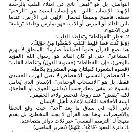
التواصل، بل هو "فيض" ناتج عن امتلاء القلب بالرحمة
الإلهية. الإنسان "اللين" هو إنسان استمد من "الرحيم"
صفته، فأصبح وسيطاً للجمال الإلهي في الأرض. عندما
يلين القائد أو المربي أو الأب، فهو يمارس وظيفة "ربانية"
في الاحتواء.
2. خطر "الفظاظة" و"غلظة القلب"
{وَلَوْ كُنتَ فَظًّا غَلِيظَ الْقَلْبِ لَانفَضُّوا مِنْ حَوْلِكَ}.
هنا يضع القرآن قانوناً اجتماعياً صارماً: "المنطق لا يهزم
المشاعر". حتى لو كان القائد هو رسول الله (المؤيد
بالوحي)، فإن "الفظاظة" (خشونة القول) و"غلظة القلب"
(قسوة الشعور) كفيلتان بهدم المشروع بكامله.
• الانفضاض النفسي: الانفضاض لا يعني الهرب الجسدي
فقط، بل هو "الانسحاب الوجداني". الإنسان الذي يُعامل
بقسوة قد يبقى معك جسداً (بداعي الخوف أو الحاجة)،
لكنه "ينفض" عنك روحاً، فتخسر ولاءه الحقيقي.
البنية الأخلاقية الثلاثية لإعادة تأهيل الإنسان
تأتي الآية في سياق ما بعد "أحد"، حيث وقع الخطأ
والاضطراب. وهنا نجد القرآن لا يجلد المخطئ، بل يقدم
منهجاً لـ "الترميم النفسي" عبر ثلاث دوائر متصاعدة:
1. دائرة العفو: {فَاعْفُ عَنْهُمْ} (تحرير الماضي)