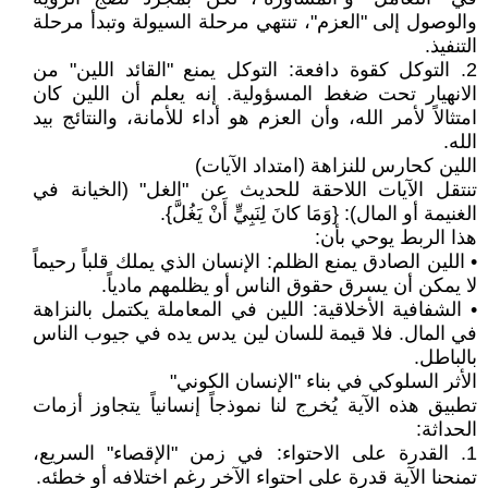
والوصول إلى "العزم"، تنتهي مرحلة السيولة وتبدأ مرحلة
التنفيذ.
2. التوكل كقوة دافعة: التوكل يمنع "القائد اللين" من
الانهيار تحت ضغط المسؤولية. إنه يعلم أن اللين كان
امتثالاً لأمر الله، وأن العزم هو أداء للأمانة، والنتائج بيد
الله.
اللين كحارس للنزاهة (امتداد الآيات)
تنتقل الآيات اللاحقة للحديث عن "الغل" (الخيانة في
الغنيمة أو المال): {وَمَا كانَ لِنَبِيٍّ أَنْ يَغُلَّ}.
هذا الربط يوحي بأن:
• اللين الصادق يمنع الظلم: الإنسان الذي يملك قلباً رحيماً
لا يمكن أن يسرق حقوق الناس أو يظلمهم مادياً.
• الشفافية الأخلاقية: اللين في المعاملة يكتمل بالنزاهة
في المال. فلا قيمة للسان لين يدس يده في جيوب الناس
بالباطل.
الأثر السلوكي في بناء "الإنسان الكوني"
تطبيق هذه الآية يُخرج لنا نموذجاً إنسانياً يتجاوز أزمات
الحداثة:
1. القدرة على الاحتواء: في زمن "الإقصاء" السريع،
تمنحنا الآية قدرة على احتواء الآخر رغم اختلافه أو خطئه.