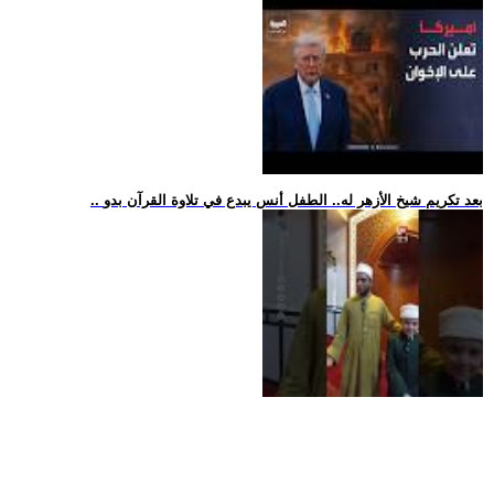
.. بعد تكريم شيخ الأزهر له.. الطفل أنس يبدع في تلاوة القرآن بدو