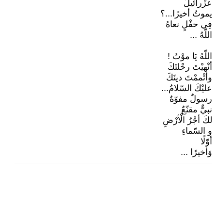
عزْرائيلُ
يموتُ أخيرًا...؟
فِي حفْلٍ نعاهُ
اللّهُ ...
اللّهُ يَا موْتُ !
أنْهيْتَ رحْلتَكَ
وأتْممْتَ دينَكَ
عليْكَ السّلامُ...
رسولٌ مفوّهٌ
نبيٌّ مقنّعٌ
لكَ أجْرُ الْأرْضِ
و السّماءِ
أوّلًا
وَأخيرًا ...