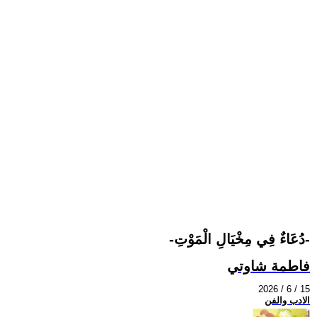
-دُعَاءٌ فِي مِخْيَالِ الْمَوْتِ-
فاطمة شاوتي
2026 / 6 / 15
الادب والفن