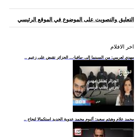
التعليق والتصويت على الموضوع في الموقع الرئيسي
اخر الافلام
.. مهدي لعريبي: من السينما إلى -مافيا-... الجزائر تقبض على زعيم
.. محمد علام وهيثم سعيد: ألبوم محمد عدوية الجديد استكمالا لنجاح