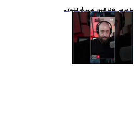
.. ما هو سر علاقة اليهود العرب بأم كلثوم؟