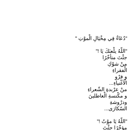
"دُعَاءٌ فِي مِخْيَالِ الْموْتِ "
"اللّهُ يلْعنَكَ يَا !"
جئْتَ متأخّرًا
منْ شوْكِ
الْفقراءِ
و فرْوِ
الْأغْنياءِ...
منْ عرْبدةِ الشّعراءِ
و مكْنسةِ الْعاطلينَ
ودرْوشةِ
السّكارَى...
"اللّهُ يَا موْتُ !"
مؤخّرًا جئْتَ