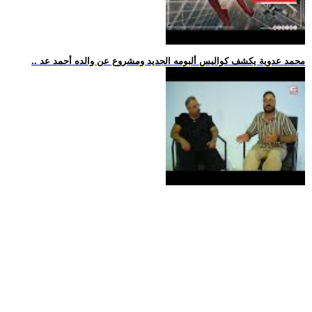
.. محمد عدوية يكشف كواليس ألبومه الجديد ومشروع عن والده أحمد عد