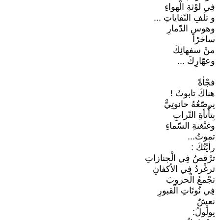
فِي لوْثةِ الْهواءِ
و تلَفِ النّفاياتِ ...
وهوسِ الدّمارِ
ساخرًا
منْ سفهائِكَ
وعهّارِكَ ...
فجْأةً
هناكَ تابوتٌ !
يرصّعُهُ حانوتِيٌّ
بِتأْتأةِ التّرابِ
وغنْغنةِ السّماءِ
تموتُ...
رأيْتُكَ :
ترْقصُ فِي الْجنازاتِ
ترغْردُ فِي الأكفانِ
تجْمعُ الْحروبَ
فِي نُوتَاتِ الْقبورِ
نعشٌ
يولْولُ: