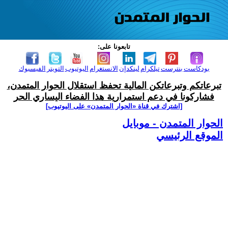
تابعونا على:
بودكاست
بنترست
تيلكرام
لينكدإن
الانستغرام
اليوتيوب
التويتر
الفيسبوك
تبرعاتكم وتبرعاتكن المالية تحفظ استقلال الحوار المتمدن،
فشاركونا في دعم استمرارية هذا الفضاء اليساري الحر
[اشترك في قناة ‫«الحوار المتمدن» على اليوتيوب]
الحوار المتمدن - موبايل
الموقع الرئيسي