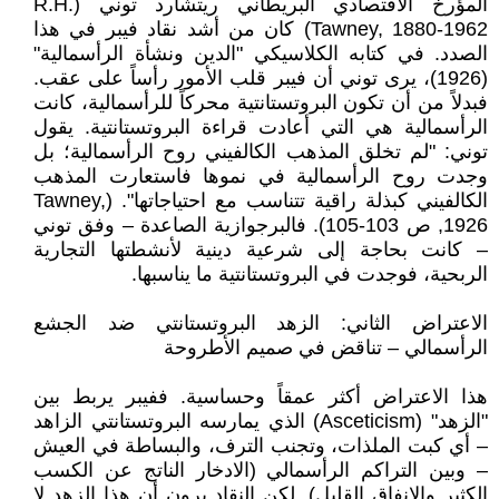
المؤرخ الاقتصادي البريطاني ريتشارد توني (R.H.
Tawney, 1880-1962) كان من أشد نقاد فيبر في هذا
الصدد. في كتابه الكلاسيكي "الدين ونشأة الرأسمالية"
(1926)، يرى توني أن فيبر قلب الأمور رأساً على عقب.
فبدلاً من أن تكون البروتستانتية محركاً للرأسمالية، كانت
الرأسمالية هي التي أعادت قراءة البروتستانتية. يقول
توني: "لم تخلق المذهب الكالفيني روح الرأسمالية؛ بل
وجدت روح الرأسمالية في نموها فاستعارت المذهب
الكالفيني كبذلة راقية تتناسب مع احتياجاتها". (Tawney,
1926, ص 103-105). فالبرجوازية الصاعدة – وفق توني
– كانت بحاجة إلى شرعية دينية لأنشطتها التجارية
الربحية، فوجدت في البروتستانتية ما يناسبها.
الاعتراض الثاني: الزهد البروتستانتي ضد الجشع
الرأسمالي – تناقض في صميم الأطروحة
هذا الاعتراض أكثر عمقاً وحساسية. ففيبر يربط بين
"الزهد" (Asceticism) الذي يمارسه البروتستانتي الزاهد
– أي كبت الملذات، وتجنب الترف، والبساطة في العيش
– وبين التراكم الرأسمالي (الادخار الناتج عن الكسب
الكثير والإنفاق القليل). لكن النقاد يرون أن هذا الزهد لا