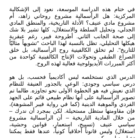
في ختام هذه الدراسة الموسعة، نعود إلى الإشكالية
المركزية: هل الرأسمالية مشروع روحاني زاهد، أم
مشروع مادي عنيف؟ الأدلة التاريخية، والمنطق المادي
الجدلي، وتحليل السلطة والاستغلال، كلها تشير بلا شك
إلى صحة الجانب الثاني. أطروحة فيبر، رغم عبقرية
هيكلها التحليلي، تظل بالنسبة لهذا الباحث "تشويهاً مثاليّاً
للتاريخ". لم تخلق الكالفينية روح الرأسمالية، بل خلق
الصراع الطبقي وتحولات الإنتاج الكالفينية كواحدة من
أكثر المبررات الأيديولوجية فعالية لهذه الروح.
الدرس الذي نستخلصه ليس أكاديمياً فحسب، بل هو
درس سياسي وجودي: الوعي بالجذور العنيفة للنظام
الذي نعيش فيه هو الخطوة الأولى نحو تجاوزه. طالما تم
تصوير الرأسمالية على أنها نظام طبيعي قائم على الجهد
الفردي والموهبة الدينية (كما في رواية فيبر المشوهة)،
فإن مقاومتها ستظل مستحيلة. لكن بمجرد أن ندرك –
من خلال المادية التاريخية – أن الرأسمالية مشروع
سياسي عنيف (تسييج، استعمار، قوانين وحشية،
استغلال) وليس قانوناً أخلاقياً كونياً، عندها فقط يمكننا