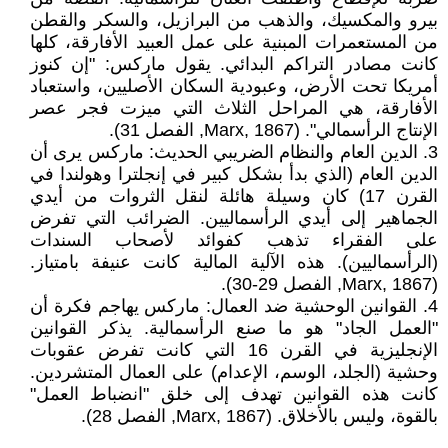
بيرو والمكسيك، والذهب من البرازيل، والسكر والقطن
من المستعمرات المبنية على عمل العبيد الأفارقة، كلها
كانت مصادر التراكم البدائي. يقول ماركس: "إن كنوز
أمريكا تحت الأرض، وعبودية السكان الأصليين، واستعباد
الأفارقة، هي المراحل الثلاث التي ميزت فجر عصر
الإنتاج الرأسمالي". (Marx, 1867, الفصل 31).
3. الدين العام والنظام الضريبي الحديث: ماركس يرى أن
الدين العام (الذي بدأ بشكل كبير في إنجلترا وهولندا في
القرن 17) كان وسيلة هائلة لنقل الثروات من أيدي
الجماهير إلى أيدي الرأسماليين. الضرائب التي تفرض
على الفقراء تذهب كفوائد لأصحاب السندات
(الرأسماليين). هذه الآلية المالية كانت عنيفة بامتياز.
(Marx, 1867, الفصل 29-30).
4. القوانين الوحشية ضد العمال: ماركس يهاجم فكرة أن
"العمل الجاد" هو ما صنع الرأسمالية. يذكر القوانين
الإنجليزية في القرن 16 التي كانت تفرض عقوبات
وحشية (الجلد، الوسم، الإعدام) على العمال المتشردين.
كانت هذه القوانين تهدف إلى خلق "انضباط العمل"
بالقوة، وليس بالأخلاق. (Marx, 1867, الفصل 28).