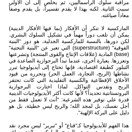
مراقبة سلوك الرأسماليين، ثم يخلص إلى أن الأولى
سببت الثانية. لكنه بهذا لا يقدم تفسيراً، بل يقدم وصفاً
معاداً صياغته.
الماركسية لا تنكر أن الأفكار (بما فيها الأفكار الدينية)
يمكن أن تلعب دوراً مهماً في تشكيل السلوك البشري.
لكن دورها، بالنسبة للماركسية الجدلية، هو دور "البنية
الفوقية" (superstructure) التي تعبر عن "البنية التحتية"
(base) المادية (علاقات الإنتاج والقوى المنتجة) وتشرعنها
وتعززها. بعبارة أخرى، عندما تبدأ البرجوازية الصاعدة في
التبلور كطبقة اقتصادية، فإنها تحتاج إلى أيديولوجيا تبرر
نشاطها (الربح، التجارة، العمل الحر) وتحرره من قيود
الأخلاق الإقطاعية والكنسية التقليدية التي كانت تحتقر
الربح وتقدس التواكل. لماذا اختارت البرجوازية
البروتستانتية تحديداً؟ لأنها كانت أكثر الأيديولوجيات الدينية
قدرة على توفير هذه الشرعية: "أنت لا تعمل فقط من
أجل نفسك، بل لمجد الله؛ والربح ليس خطيئة، بل هو
دليل على البركة الإلهية".
هذا الفهم للأيديولوجيا كـ"قناع" أو "تبرير" ليس مجرد نقد