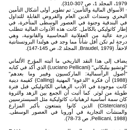
1979، المجلد 1، ص 307-310).
· الأسواق المالية والتأمين: تم تطوير أولى أشكال التأمين
البحري وسندات الدين العام والقروض القابلة للتداول
في البندقية وجنوة في العصور الوسطى المتأخرة، في
إطار كاثوليكي بالكامل. كانت هذه الأدوات المالية تتطلب
درجة عالية من العقلانية المحاسبية والقانونية، وهي
درجة لم تكن أقل شأناً مما وجد في هولندا البروتستانتية
لاحقاً. (Braudel, 1979, المجلد 2، ص 145-147).
يضاف إلى هذا النقد التاريخي ما أثبته المؤرخ الألماني
"لوتشيو بيليكاني" (Luciano Pellicani) الذي أكد في كتابه
"أصول الرأسمالية: الماركسيون وفيبر وما بعدهم"
(1988) أن فكرة "الدعوة" المهنية (Calling) كقيمة دينية
كانت موجودة في الأدب الرهباني الكاثوليكي قبل فترة
طويلة من لوثر. كما أثبت أن الجمع بين الزهد والثروة
كان سمة أساسية لرهبانيات كاثوليكية مثل السيسترسيين
(Cistercians) الذين كانوا يتمتعون بأكبر المزارع
والمنشآت التجارية في أوروبا في العصور الوسطى.
(Pellicani, 1988, ص 73-78).