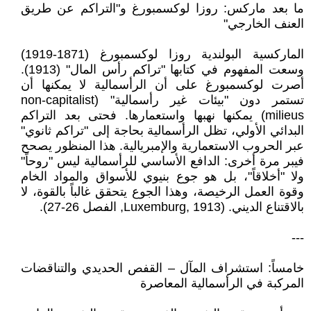
ما بعد ماركس: روزا لوكسمبورغ و"التراكم عن طريق
العنف الخارجي"
الماركسية البولندية روزا لوكسمبورغ (1871-1919)
وسعت المفهوم في كتابها "تراكم رأس المال" (1913).
أصرت لوكسمبورغ على أن الرأسمالية لا يمكنها أن
تستمر دون "بيئات غير رأسمالية" (non-capitalist
milieus) يمكنها نهبها واستعمارها. فحتى بعد التراكم
البدائي الأولي، تظل الرأسمالية بحاجة إلى "تراكم ثانوي"
عبر الحروب الاستعمارية والإمبريالية. هذا المنظور يصحح
فيبر مرة أخرى: الدافع الأساسي للرأسمالية ليس "روحاً"
ولا "أخلاقاً"، بل هو جوع بنيوي للأسواق والمواد الخام
وقوة العمل الرخيصة، وهذا الجوع يتحقق غالباً بالقوة، لا
بالاقتناع الديني. (Luxemburg, 1913, الفصل 26-27).
---
خامساً: استشراف المآل – القفص الحديدي والتناقضات
المركبة في الرأسمالية المعاصرة