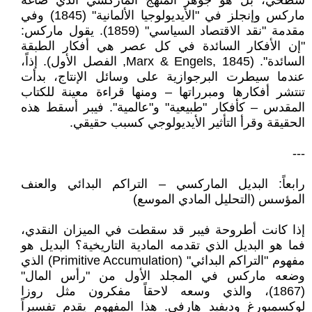
سطحي، بل هو جوهر المنهج الماركسي الذي صاغه
ماركس وإنجلز في "الأيديولوجيا الألمانية" (1845) وفي
مقدمة "نقد الاقتصاد السياسي" (1859). يقول ماركس:
"إن الأفكار السائدة في كل عصر هي أفكار الطبقة
السائدة". (Marx & Engels, 1845, الفصل الأول). إذاً،
عندما سيطرت البرجوازية على وسائل الإنتاج، بدأت
تنتشر أفكارها ومبرراتها – ومنها قراءة معينة للكتاب
المقدس – كأفكار "طبيعية" و"عالمية". فيبر أسقط هذه
الحقيقة وقرأ التأثير الأيديولوجي كسبب حقيقي.
---
رابعاً: البديل الماركسي – التراكم البدائي والعنف
المؤسس (التحليل المادي الموسع)
إذا كانت أطروحة فيبر قد سقطت في الميزان النقدي،
فما هو البديل الذي تقدمه المادية التاريخية؟ البديل هو
مفهوم "التراكم البدائي" (Primitive Accumulation) الذي
وضعه ماركس في المجلد الأول من "رأس المال"
(1867)، والذي وسعه لاحقاً مفكرون مثل روزا
لوكسمبورغ وديفيد هارفي. هذا المفهوم يقدم تفسيراً