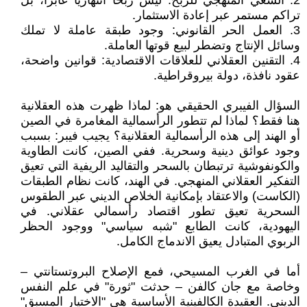
2. السعي المنهجي للربح: ليس ربحاً انتهازياً عابراً، بل
تراكم مستمر عبر إعادة الاستثمار.
3. العمل الحر القانوني: وجود طبقة عاملة لا تملك
وسائل الإنتاج وتضطر لبيع قوتها العاملة.
4. التقنين العقلاني للعلاقات الاقتصادية: قوانين واضحة،
عقود نافذة، دولة بيروقراطية.
السؤال الفيبري الحقيقي هو: لماذا ظهرت هذه العقلانية
هنا فقط؟ لماذا لم تتطور الرأسمالية المغامرة في الصين
أو الهند إلى هذه الرأسمالية العقلانية؟ يجيب فيبر: بسبب
وجود عوائق دينية وسحرية. ففي الصين، كانت الطاوية
والكونفوشية ترتبطان بالسحر والتقاليد الريفية التي تعيق
التفكير العقلاني المنهجي. في الهند، كانت نظام الطبقات
(الكاست) والاعتقاد بإمكانية الخلاص الديني عبر الطقوس
السحرية تعيق تطور اقتصاد رأسمالي عقلاني. في
اليهودية، كانت الطابع "شبه سياسي" ووجود الحظر
الربوي المتبادل يعيق الاندماج الكامل.
أما في الغرب المسيحي، فمع الإصلاح البروتستانتي –
وخاصة مع جان كالفن – حدثت "ثورة" في علم النفس
الديني. العقيدة الكالفينية الأساسية هي "الاختيار المسبق"