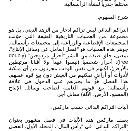
مختلفاً جذرياً لنشأة الرأسمالية.
شرح المفهوم:
التراكم البدائي ليس تراكم ادخار من الزهد الديني، بل هو
مجموعة من العمليات التاريخية العنيفة التي حوّلت
المجتمعات الإقطاعية والزراعية إلى مجتمعات رأسمالية.
جوهر هذه العمليات هو "فصل العامل عن وسائل الإنتاج".
بمعنى، خلق طبقة من البشر "أحرار مزدوجين" (doubly
free): أحرار شخصياً (ليسوا عبيداً ولا أقناناً مرتبطين
بالأرض)، لكنهم في نفس الوقت مجردون من أي ملكية
لأدوات أو أراضٍ تمكنهم من العيش دون بيع قوة عملهم.
هذا الفصل هو ما يجبرهم على الدخول في علاقة
رأسمالية: بيع قوتهم العاملة لصاحب وسائل الإنتاج
(المصنع، الأرض، الآلة) مقابل أجر.
آليات التراكم البدائي حسب ماركس:
يصف ماركس هذه الآليات في فصل مشهور بعنوان
"التراكم البدائي" في "رأس المال"، المجلد الأول، الفصل