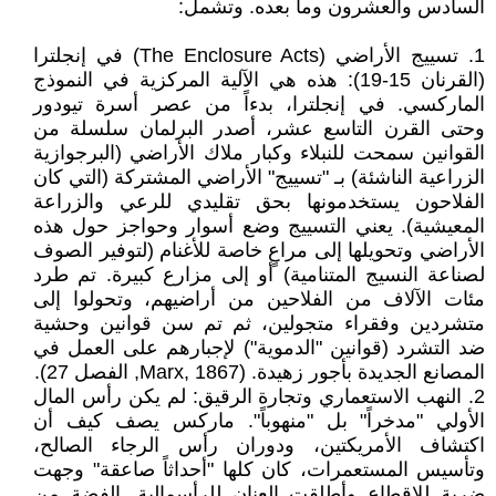
السادس والعشرون وما بعده. وتشمل:
1. تسييج الأراضي (The Enclosure Acts) في إنجلترا
(القرنان 15-19): هذه هي الآلية المركزية في النموذج
الماركسي. في إنجلترا، بدءاً من عصر أسرة تيودور
وحتى القرن التاسع عشر، أصدر البرلمان سلسلة من
القوانين سمحت للنبلاء وكبار ملاك الأراضي (البرجوازية
الزراعية الناشئة) بـ "تسييج" الأراضي المشتركة (التي كان
الفلاحون يستخدمونها بحق تقليدي للرعي والزراعة
المعيشية). يعني التسييج وضع أسوار وحواجز حول هذه
الأراضي وتحويلها إلى مراعٍ خاصة للأغنام (لتوفير الصوف
لصناعة النسيج المتنامية) أو إلى مزارع كبيرة. تم طرد
مئات الآلاف من الفلاحين من أراضيهم، وتحولوا إلى
متشردين وفقراء متجولين، ثم تم سن قوانين وحشية
ضد التشرد (قوانين "الدموية") لإجبارهم على العمل في
المصانع الجديدة بأجور زهيدة. (Marx, 1867, الفصل 27).
2. النهب الاستعماري وتجارة الرقيق: لم يكن رأس المال
الأولي "مدخراً" بل "منهوباً". ماركس يصف كيف أن
اكتشاف الأمريكتين، ودوران رأس الرجاء الصالح،
وتأسيس المستعمرات، كان كلها "أحداثاً صاعقة" وجهت
ضربة للإقطاع وأطلقت العنان للرأسمالية. الفضة من