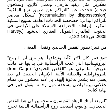
مفكرين مثل ديفيد هارفي، ونعمي كلاين، وسلافوي
جيجك) تتحدث عن "التراكم عن طريق نزع الملكية"
(accumulation by dispossession) كشكل معاصر
للتراكم البدائي: خصخصة الخدمات العامة، تسييج الملكية
الفكرية (براءات الاختراع)، الاستيلاء على الأراضي في
الجنوب العالمي، التمويل العقاري الجشع. (Harvey,
2005, ص 145-182).
من فيبر: تطور القفص الحديدي وفقدان المعنى
تنبؤ فيبر كان أكثر كآبة وتشاؤماً. هو يرى أن "الروح"
البروتستانتية التي غذت الرأسمالية في بدايتها قد ماتت
تدريجياً. ما تبقى هو "القفص الحديدي" (Iron Cage)
للبيروقراطية والعقلنة الآلية. الإنسان الحديث لم يعد
يعمل لأنه يشعر بدعوة إلهية، بل لأنه محشور في نظام
عقلاني-بيروقراطي يسحقه دون رحمة. يقول فيبر في
نهاية كتابه:
"لم يعد أولئك الزهاد القديسون مسجونين في هذا القفص
الحديدي... واليوم، أصبحت روح الرأسمالية الدينية تخرج