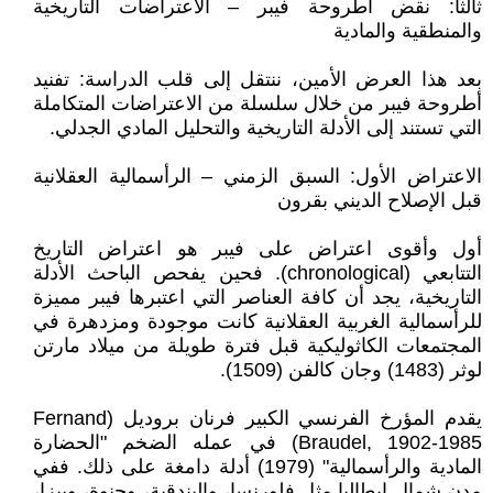
ثالثاً: نقض أطروحة فيبر – الاعتراضات التاريخية
والمنطقية والمادية
بعد هذا العرض الأمين، ننتقل إلى قلب الدراسة: تفنيد
أطروحة فيبر من خلال سلسلة من الاعتراضات المتكاملة
التي تستند إلى الأدلة التاريخية والتحليل المادي الجدلي.
الاعتراض الأول: السبق الزمني – الرأسمالية العقلانية
قبل الإصلاح الديني بقرون
أول وأقوى اعتراض على فيبر هو اعتراض التاريخ
التتابعي (chronological). فحين يفحص الباحث الأدلة
التاريخية، يجد أن كافة العناصر التي اعتبرها فيبر مميزة
للرأسمالية الغربية العقلانية كانت موجودة ومزدهرة في
المجتمعات الكاثوليكية قبل فترة طويلة من ميلاد مارتن
لوثر (1483) وجان كالفن (1509).
يقدم المؤرخ الفرنسي الكبير فرنان بروديل (Fernand
Braudel, 1902-1985) في عمله الضخم "الحضارة
المادية والرأسمالية" (1979) أدلة دامغة على ذلك. ففي
مدن شمال إيطاليا مثل فلورنسا، والبندقية، وجنوة، وبيزا،