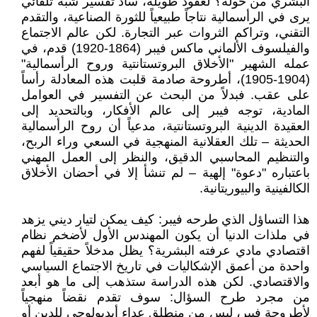
البشري من حوله؟ لعقود طويلة، ساد تفسير شبه تلقائي
يرى في الرأسمالية نتاجاً طبيعياً للثورة الصناعية، والتقدم
التقني، وتراكم الثروات عبر التجارة. لكن عالم الاجتماع
والفيلسوف الألماني ماكس فيبر (1864-1920) قدم، في
عمله الشهير "الأخلاق البروتستانتية وروح الرأسمالية"
(1904-1905)، أطروحة صادمة قلبت هذه المعادلة رأساً
على عقب. فبدلاً من البحث عن التفسير في العوامل
المادية، توجه فيبر إلى عالم الأفكار، وبالتحديد إلى
العقيدة الدينية البروتستانتية، مدعياً أن روح الرأسمالية
الحديثة – تلك العقلانية المنهجية في السعي وراء الربح،
والتنظيم المحاسبي الدقيق، والنظر إلى العمل المهني
باعتباره "دعوة" إلهية – لم تنشأ إلا في أحضان الأخلاق
الكالفينية والبيوريتانية.
هذا التساؤل الذي طرحه فيبر: كيف يمكن لتيار ديني يزهد
في ملذات الدنيا أن يكون المهندس الأول لأضخم نظام
اقتصادي مادي عرفته البشرية؟ يظل مدخلاً حقيقياً لفهم
واحدة من أعمق الإشكاليات في تاريخ الاجتماع السياسي
والاقتصادي. لكن هذه الدراسة ستذهب إلى ما هو أبعد
من مجرد طرح السؤال: سوف تقدم نقضاً منهجياً
لأطروحة فيبر، ليس من منطلق عداء أيديولوجي للدين أو