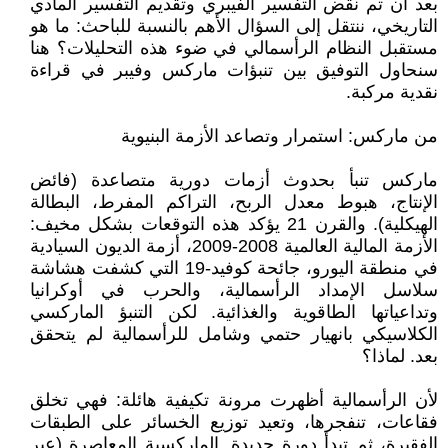
بعد أن تم نقض التفسير الفيبري وتقديم التفسير المادي
التاريخي، ننتقل إلى السؤال الأهم بالنسبة للباحث: ما هو
مستقبل النظام الرأسمالي في ضوء هذه التحليلات؟ هنا
سنحاول التوفيق بين تنبؤات ماركس وفيبر في قراءة
نقدية مركبة.
من ماركس: استمرار وتصاعد الأزمة البنيوية
ماركس تنبأ بحدوث أزمات دورية متصاعدة (فائض
الإنتاج، هبوط معدل الربح، التراكم المفرط، البطالة
الهيكلية). والقرن 21 يؤكد هذه التوقعات بشكل مخيف:
الأزمة المالية العالمية 2008-2009، أزمة الديون السيادية
في منطقة اليورو، جائحة كوفيد-19 التي كشفت هشاشة
سلاسل الإمداد الرأسمالية، والحرب في أوكرانيا
وتداعياتها الطاقوية والغذائية. لكن التنبؤ الماركسي
الكلاسيكي بانهيار حتمي وشامل للرأسمالية لم يتحقق
بعد. لماذا؟
لأن الرأسمالية أظهرت مرونة تكيفية هائلة: فهي تخلق
فقاعات، تنفجرها، وتعيد توزيع الخسائر على الطبقات
الفقيرة، ثم تبدأ دورة جديدة. الماركسية المعاصرة (عبر