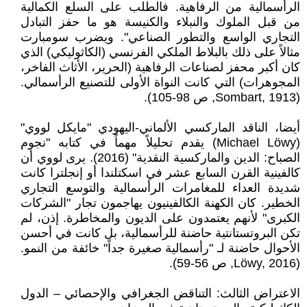
الرأسمالية من الرفاهية. فالطلب على السلع الكمالية
من قبل الملوك والنبلاء والكنيسة هو ما حفز التبادل
التجاري الواسع والتطور الصناعي". ويضرب سومبارت
مثالاً على ذلك بالبلاط الملكي الفرنسي (الكاثوليكي) الذي
كان أكبر محفز لصناعات الرفاهية (الحرير، الأثاث الفاخر،
المجوهرات) التي كانت النواة الأولى للتصنيع الرأسمالي.
(Sombart, 1913, ص 98-105).
أيضا، الناقد الماركسي الألماني-اليهودي "مايكل لووي"
(Michael Löwy) يقدم تحليلاً مهماً في كتابه "نجوم
الصباح: الدين والماركسية النقدية" (2016). يرى لووي أن
كالفينية القرن السابع عشر في اسكتلندا أو إنجلترا كانت
شديدة العداء للمغامرات الرأسمالية والتوسع التجاري
الخطير. كان الكهنة الكالفينيون يهاجمون تجار "الشركات
الكبرى" لأنهم يعتمدون على الديون والمخاطرة. إذن، لم
تكن البروتستانتية حاضنة للرأسمالية، بل كانت في أحسن
الأحوال حاضنة لـ "رأسمالية صغيرة جداً" خائفة من النمو.
(Löwy, 2016, ص 56-59).
الاعتراض الثالث: التناقض الجغرافي والإحصائي – الدول