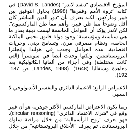
المؤرخ الاقتصادي "ديفيد لاندز" (David S. Landes) في
كتابه "ثروة الأمم وفقرها" (1998) يحاول التوفيق بين
فيبر وماركس، لكنه يعترف بأن "دور الدين المباشر كان
أقل وضوحاً مما ظن فيبر، وأهم مما ظن الماركسيون".
لكن لاندز يؤكد أن العوامل الحاسمة ليست دينية بقدر ما
هي سياسية ومؤسسية: وجود دولة قانون تحمي الملكية
الخاصة، ونظام مصرفي مرن، وتسامح ديني، وحريات
اقتصادية. هذه العوامل وجدت في هولندا وإنجلترا
البروتستانتيتين، ولكنها وجدت أيضاً في سويسرا (التي
كانت مختلطة) وفي أجزاء من ألمانيا الكاثوليكية بعد
معاهدة وستفاليا (1648). (Landes, 1998, ص 187-
192).
الاعتراض الرابع: الاعتماد الدائري والتفسير الأيديولوجي لا
السببي
ربما يكون الاعتراض الماركسي الأكثر جوهرية هو أن فيبر
وقع في "شرك الاعتماد الدائري" (circular reasoning).
فهو يعرف "روح الرأسمالية" من خلال مراقبة سلوك
البروتستانت، ثم يعرف "الأخلاق البروتستانتية" من خلال