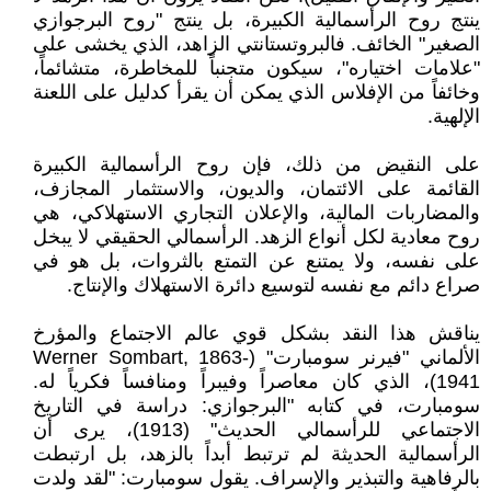
ينتج روح الرأسمالية الكبيرة، بل ينتج "روح البرجوازي
الصغير" الخائف. فالبروتستانتي الزاهد، الذي يخشى على
"علامات اختياره"، سيكون متجنباً للمخاطرة، متشائماً،
وخائفاً من الإفلاس الذي يمكن أن يقرأ كدليل على اللعنة
الإلهية.
على النقيض من ذلك، فإن روح الرأسمالية الكبيرة
القائمة على الائتمان، والديون، والاستثمار المجازف،
والمضاربات المالية، والإعلان التجاري الاستهلاكي، هي
روح معادية لكل أنواع الزهد. الرأسمالي الحقيقي لا يبخل
على نفسه، ولا يمتنع عن التمتع بالثروات، بل هو في
صراع دائم مع نفسه لتوسيع دائرة الاستهلاك والإنتاج.
يناقش هذا النقد بشكل قوي عالم الاجتماع والمؤرخ
الألماني "فيرنر سومبارت" (Werner Sombart, 1863-
1941)، الذي كان معاصراً وفيبراً ومنافساً فكرياً له.
سومبارت، في كتابه "البرجوازي: دراسة في التاريخ
الاجتماعي للرأسمالي الحديث" (1913)، يرى أن
الرأسمالية الحديثة لم ترتبط أبداً بالزهد، بل ارتبطت
بالرفاهية والتبذير والإسراف. يقول سومبارت: "لقد ولدت