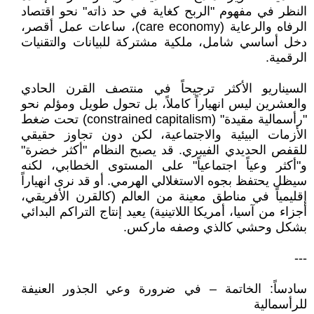
النظر في مفهوم "الربح كغاية في حد ذاته" نحو اقتصاد
الرفاه والرعاية (care economy)، ساعات عمل أقصر،
دخل أساسي شامل، ملكية مشتركة للبيانات والتقنيات
الرقمية.
السيناريو الأكثر ترجيحاً في منتصف القرن الحادي
والعشرين ليس انهياراً كاملاً، بل تحول طويل ومؤلم نحو
"رأسمالية مقيدة" (constrained capitalism) تحت ضغط
الأزمات البيئية والاجتماعية، لكن دون تجاوز حقيقي
للقفص الحديدي الفيبري. قد يصبح النظام "أكثر خضرة"
و"أكثر وعياً اجتماعياً" على المستوى الخطابي، لكنه
سيظل يحتفظ بجوه الاستغلالي الهرمي. أو قد نرى انهياراً
إقليمياً في مناطق معينة من العالم (كالقرن الأفريقي،
أجزاء من آسيا، أمريكا اللاتينية) يعيد إنتاج التراكم البدائي
بشكل وحشي كالذي وصفه ماركس.
---
سادساً: الخاتمة – في ضرورة وعي الجذور العنيفة
للرأسمالية