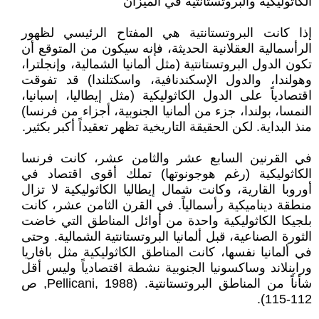
الكاثوليكية والبروتستانتية في الميزان
إذا كانت البروتستانتية هي المفتاح الرئيسي لظهور
الرأسمالية العقلانية الحديثة، فإنه سيكون من المتوقع أن
تكون الدول البروتستانتية (مثل ألمانيا الشمالية، وإنجلترا،
وهولندا، والدول الإسكندنافية، واسكتلندا) قد تفوقت
اقتصادياً على الدول الكاثوليكية (مثل إيطاليا، إسبانيا،
النمسا، بولندا، جزء من ألمانيا الجنوبية، أجزاء من فرنسا)
منذ البداية. لكن الحقيقة التاريخية تظهر تعقيداً أكبر بكثير.
في القرنين السابع عشر والثامن عشر، كانت فرنسا
الكاثوليكية (رغم هوجونوتها) تملك أقوى اقتصاد في
أوروبا القارية، وكانت شمال إيطاليا الكاثوليكية لا تزال
منطقة ديناميكية رأسمالياً. في القرن الثامن عشر، كانت
بلجيكا الكاثوليكية واحدة من أوائل المناطق التي خاضت
الثورة الصناعية، قبل ألمانيا البروتستانتية الشمالية. وحتى
في ألمانيا نفسها، كانت المناطق الكاثوليكية مثل بافاريا
وراينلاند وساكسونيا الجنوبية نشطة اقتصادياً وليس أقل
شأناً من المناطق البروتستانتية. (Pellicani, 1988, ص
112-115).