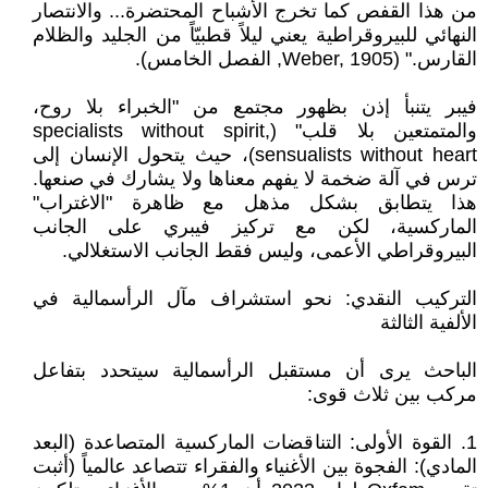
من هذا القفص كما تخرج الأشباح المحتضرة... والانتصار
النهائي للبيروقراطية يعني ليلاً قطبيّاً من الجليد والظلام
القارس." (Weber, 1905, الفصل الخامس).
فيبر يتنبأ إذن بظهور مجتمع من "الخبراء بلا روح،
والمتمتعين بلا قلب" (specialists without spirit,
sensualists without heart)، حيث يتحول الإنسان إلى
ترس في آلة ضخمة لا يفهم معناها ولا يشارك في صنعها.
هذا يتطابق بشكل مذهل مع ظاهرة "الاغتراب"
الماركسية، لكن مع تركيز فيبري على الجانب
البيروقراطي الأعمى، وليس فقط الجانب الاستغلالي.
التركيب النقدي: نحو استشراف مآل الرأسمالية في
الألفية الثالثة
الباحث يرى أن مستقبل الرأسمالية سيتحدد بتفاعل
مركب بين ثلاث قوى:
1. القوة الأولى: التناقضات الماركسية المتصاعدة (البعد
المادي): الفجوة بين الأغنياء والفقراء تتصاعد عالمياً (أثبت