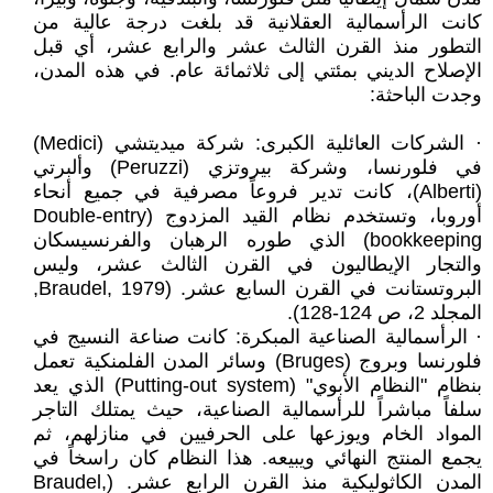
كانت الرأسمالية العقلانية قد بلغت درجة عالية من
التطور منذ القرن الثالث عشر والرابع عشر، أي قبل
الإصلاح الديني بمئتي إلى ثلاثمائة عام. في هذه المدن،
وجدت الباحثة:
· الشركات العائلية الكبرى: شركة ميديتشي (Medici)
في فلورنسا، وشركة بيروتزي (Peruzzi) وألبرتي
(Alberti)، كانت تدير فروعاً مصرفية في جميع أنحاء
أوروبا، وتستخدم نظام القيد المزدوج (Double-entry
bookkeeping) الذي طوره الرهبان والفرنسيسكان
والتجار الإيطاليون في القرن الثالث عشر، وليس
البروتستانت في القرن السابع عشر. (Braudel, 1979,
المجلد 2، ص 124-128).
· الرأسمالية الصناعية المبكرة: كانت صناعة النسيج في
فلورنسا وبروج (Bruges) وسائر المدن الفلمنكية تعمل
بنظام "النظام الأبوي" (Putting-out system) الذي يعد
سلفاً مباشراً للرأسمالية الصناعية، حيث يمتلك التاجر
المواد الخام ويوزعها على الحرفيين في منازلهم، ثم
يجمع المنتج النهائي ويبيعه. هذا النظام كان راسخاً في
المدن الكاثوليكية منذ القرن الرابع عشر. (Braudel,