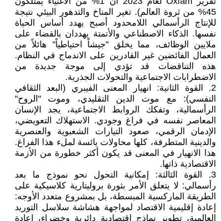
تقرير Oxfam لعام 2023 أن 1% من الأغنياء يمتلكون
45% من ثروة العالم). تغير المناخ والتدهور البيئي نتيجة
للإنتاج الرأسمالي اللامحدود أصبح يهدد أساس الحياة
نفسها. الذكاء الاصطناعي والأتمتة يهددان بالقضاء على
ملايين الوظائف، مما يخلق "جيشاً احتياطياً" هائلاً من
العمال الفائضين غير القادرين على الاندماج في النظام.
هذه التناقضات قد تؤدي إلى موجة جديدة من
الاضطرابات الاجتماعية والتحولات الجذرية.
2. القوة الثانية: انهيار المعنى الفيبري (البعد الثقافي
النفسي): مع موت الدين التقليدي، وموت "الروح"
الرأسمالية، وتفكك الروابط الاجتماعية، يجد الإنسان
المعاصر نفسه في فراغ وجودي. الاستهلاك التعويضي،
الإدمان الرقمي، صعود التيارات الشعبوية والعنصرية
والدينية المتطرفة، كلها محاولات يائسة لملء هذا الفراغ.
هذا الانهيار في المعنى قد يكون أكثر خطورة من الأزمة
الاقتصادية ذاتها.
3. القوة الثالثة: إمكانية التحول نحو نموذج ما بعد
رأسمالي: لا يتعلق الأمر بثورة بروليتارية كلاسيكية على
الطريقة الماركسية المبسطة، بل بمشروع متعدد الأوجه:
إعادة إقليمية الاقتصاد لمواجهة هشاشة سلاسل التوريد
العالمية، تطوير نماذج اقتصادية دائرية وخضراء، إعادة