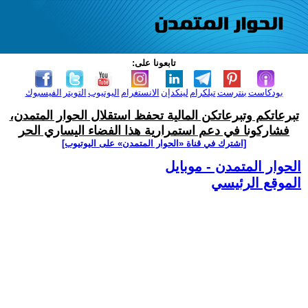
تابعونا على:
بودكاست
بنترست
تيلكرام
لينكدإن
الانستغرام
اليوتيوب
التويتر
الفيسبوك
تبرعاتكم وتبرعاتكن المالية تحفظ استقلال الحوار المتمدن،
فشاركونا في دعم استمرارية هذا الفضاء اليساري الحر
[اشترك في قناة ‫«الحوار المتمدن» على اليوتيوب]
الحوار المتمدن - موبايل
الموقع الرئيسي