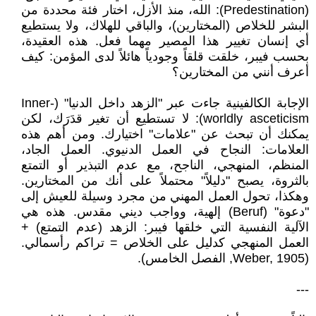
(Predestination): الله، منذ الأزل، اختار فئة محددة من
البشر للخلاص (المختارين)، والباقي للهلاك، ولا يستطيع
أي إنسان تغيير هذا المصير مهما فعل. هذه العقيدة،
بحسب فيبر، خلقت قلقاً وجودياً هائلاً لدى المؤمن: كيف
أعرف أنني من المختارين؟
الإجابة الكالفينية جاءت عبر "الزهد داخل الدنيا" (Inner-
worldly asceticism): لا تستطيع أن تغير قدَرَك، لكن
يمكنك أن تبحث عن "علامات" اختيارك. ومن أهم هذه
العلامات: النجاح في العمل الدنيوي. العمل الجاد،
المنظم، المنهجي، الناجح، مع عدم التبذير أو التمتع
بالثروة، يصبح "دليلاً" محتملاً على أنك من المختارين.
وهكذا، تحول العمل المهني من مجرد وسيلة للعيش إلى
"دعوة" (Beruf) إلهية، وواجب ديني مقدس. هذه هي
الآلية النفسية التي خلقها فيبر: الزهد (عدم التمتع) +
العمل المنهجي كدليل على الخلاص = تراكم رأسمالي.
(Weber, 1905, الفصل الخامس).
---