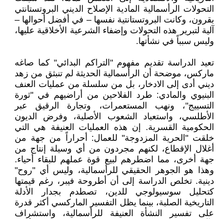
التحولات الرأسمالية المادية الإصلاح الديني البروتستانتي
بقرون، وكانت البروتستانتية نفسها – في أفضل أحوالها –
آلية لتبرير هذه التحولات وإضفاء الشرعية الأخلاقية عليها،
وليس سبباً في نشأتها.
تعيد الدراسة تقديم مفهوم "التراكم البدائي" كما صاغه
ماركس، موضحة أن الرأسمالية الحديثة لم تنبثق من زهد
ديني أدى إلى الادخار، بل من سلسلة من عمليات العنف
البنيوي والمادي: طرد الفلاحين من أراضيهم في "ثورة
التسييج"، ونهب المستعمرات، وتجارة الرقيق عبر
الأطلسي، واستعباد الشعوب الأصلية، وفرض الديون
الحكومية القسرية. إن هذه العمليات العنيفة هي التي
خلقت "الحرية المزدوجة" للعمال: أحراراً من جهة من
أغلال الإقطاع، لكنهم مجردون من أي وسيلة إنتاج من
جهة أخرى، مما اضطرهم لبيع قوة عملهم للبقاء أحياء.
وهذا هو الجوهر الحقيقي للرأسمالية، وليس أي "روح"
دينية. تخلص الدراسة إلى أن أطروحة فيبر، رغم قيمتها
كتحليل سوسيولوجي للدين، تصطدم بجدار الأدلة
التاريخية الصلبة، بينما يظل التفسير الماركسي أكثر قدرة
على تفسير النشأة العنيفة للرأسمالية، واستشراف