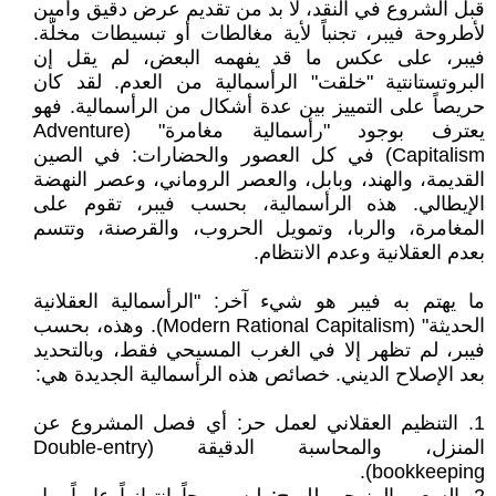
قبل الشروع في النقد، لا بد من تقديم عرض دقيق وأمين
لأطروحة فيبر، تجنباً لأية مغالطات أو تبسيطات مخلّة.
فيبر، على عكس ما قد يفهمه البعض، لم يقل إن
البروتستانتية "خلقت" الرأسمالية من العدم. لقد كان
حريصاً على التمييز بين عدة أشكال من الرأسمالية. فهو
يعترف بوجود "رأسمالية مغامرة" (Adventure
Capitalism) في كل العصور والحضارات: في الصين
القديمة، والهند، وبابل، والعصر الروماني، وعصر النهضة
الإيطالي. هذه الرأسمالية، بحسب فيبر، تقوم على
المغامرة، والربا، وتمويل الحروب، والقرصنة، وتتسم
بعدم العقلانية وعدم الانتظام.
ما يهتم به فيبر هو شيء آخر: "الرأسمالية العقلانية
الحديثة" (Modern Rational Capitalism). وهذه، بحسب
فيبر، لم تظهر إلا في الغرب المسيحي فقط، وبالتحديد
بعد الإصلاح الديني. خصائص هذه الرأسمالية الجديدة هي:
1. التنظيم العقلاني لعمل حر: أي فصل المشروع عن
المنزل، والمحاسبة الدقيقة (Double-entry
bookkeeping).