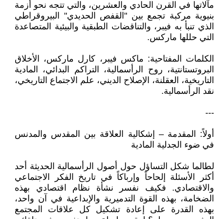
مآلاتها في القرن الحادي والعشرين، والتي تتجه نحو أزمة
بنيوية مركبة تجمع بين "القفص الحديدي" البيروقراطي
الذي تنبأ به فيبر، والتناقضات الطبقية والبيئية المتصاعدة
التي حللها ماركس.
الكلمات المفتاحية: ماكس فيبر، كارل ماركس، الأخلاق
البروتستانتية، روح الرأسمالية، التراكم البدائي، المادية
التاريخية، العقلنة، الإصلاح الديني، علم الاجتماع التاريخي،
نقد الرأسمالية.
---
أولاً: المقدمة – إشكالية العلاقة بين المقدس والمدنس
في ضوء الجدلية المادية
لطالما شكل التساؤل حول أصول الرأسمالية الحديثة أحد
أكثر الأسئلة إلحاحاً وإرباكاً في تاريخ الفكر الاجتماعي
والاقتصادي. فكيف نفسر نشأة نظام اقتصادي بهذه
الضخامة، بهذه القوة التدميرية والإبداعية في آن واحد،
بهذه القدرة على إعادة تشكيل كل علاقات المجتمع