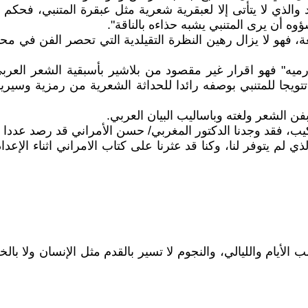
 والذي لا يتأتى إلا لعبقرية شعرية مثل عبقرة المتنبي، فحكم
ؤوه أن يرى المتنبي يشبه حذاءه بالناقة".
، فهو لا يزال رهين النظرة التقيلدية التي تحصر الفن في محاكا
ميه" فهو اقرار غير مقصود من بلاشير بأسبقية الشعر العربي 
تتويجا للمتنبي بوصفه رائدا للحداثة الشعرية من رمزية وسير
فن الشعر ولغته وباساليب البيان العربي.
كيب، فقد وجدنا الدكتور المغربي/ حسن الأمراني قد رصد عددا 
م يتوفر لنا، وكنا قد عثرنا على كتاب الامراني اثناء الإعداد
يام والليالي، والنجوم لا تسير بالقدم مثل الإنسان ولا بالخ