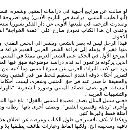
وصدرت الترجمة في طبعتها الأولى عن دار الفكر بسوريا سنة 1975.
وعندي ان هذا الكتاب نموذج صارخ على "عقدة الخواجة" التي
الأجوف.
فهذا الرجل ليس له بصر بالشعر، ويفتقر الي الحس النقدي، وت
منها فقير لا يؤهله إلى قراءة الشعر العربي القديم قراءة
المرجع الأول في الحكم على الشعر العربي ممثلا في المتنبي ي
الذين يزكونه يزعمون انه قدم دراسة موضوعية طبق فيها المنه
ورد في كتب التراث العربي عن سيرة المتنبي وما كتبه من سبق
لتمرير أحكام ذوقه النقدي السقيم للحط من قدر المتنبي وشع
والحقيقة ما صدر عنه في حق المتنبي وشعره، ليست أحكاما نقد
والتشبيهات الغريبة".
وأخرى "رديئة وقصيرة النفس". ويصف أخرى بانها "رطانة وصف
أمثلة فقط وغيرها كثير.
وهكذا لا يكف بلاشير في طول الكتاب وعرضه عن اطلاق هذه ا
تافهة وسخيفة الخ. ولكنها الفاظ وعبارات طائشة يطلقها بلا 