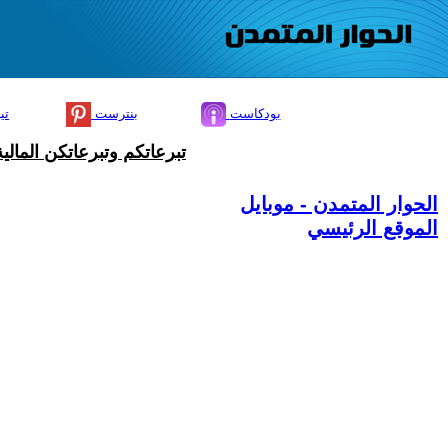
بودكاست
بنترست
تي
تبرعاتكم وتبرعاتكن المال
الحوار المتمدن - موبايل
الموقع الرئيسي