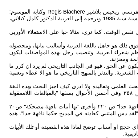
لو سالت عن مراجع أجنبية في دراسات المتنبي وشعره، فسوف يذكرون لك في مقدمة ما يذكرون "بلاشير". وهم يعنون الفرنسي ريجيس بلاشير Regis Blachere وكتابه الموسوم:
(أبو الطيب المتنبي- دراسة في التاريخ الأدبي) وهو اطروحة لنيل درجة الدكتوراة من جامعة باريس، وقد صدر الكتاب بالفرنسية سنة 1935 وترجمه إلى العربية الدكتور كامل كيلاني،
نفس الوقت، كما نرى، مثالا حيا على الاستعلاء الأوربي
ق ذلك هو جاهل باللغة العربية وأساليب بيانها، ومحصوله
عظم شعراء العربية. وتنصيب رجل بهذه المواصفات ليكون
لمة ومحزنة.
يكون عن الحق. فهو في الجانب التاريخي لم يزد ان كرر ما
عرية. والتدثر بالمنهج التاريخي ما هو الا غطاء وتعمية
ث العلمي وتقاليده ولا ادري كيف اجيز البحث بهذه اللغة
المسفة. فهو يصف قصائد المتنبي وصوره الشعرية: "بالهراء والسخف والسماجة والتفاهة والنكات والألعاب البهلوانية"،ص ٣٥٨ وفي أحسن الأحوال يصفها "بالمبالغات اللامعقولة
فعلي سبيل المثال يصف قصيدة للمتنبي بالقول: "بلغ فيها التشدق حدودا مضحكة ومثيرة". كما يصف قصيدة أخرى بكونها "تافهة جدا" ص ٢٢٠ وأخرى "بها أبيات تافهة مضحكة" ص٢٠
قد دس المتنبي كعادته في المديح حكما تافهة جدا". هذه
حجج او أسباب توضح لماذا هذه القصيدة أو تلك الأبيات
ديمية.