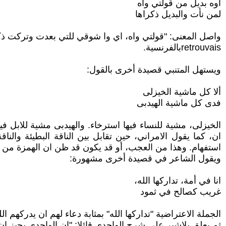
أوه بديل من قولتي واه
لمن نأت والبديل ذكراها
واصل المعنى: "قولتي واه، اي وا شوقي للتي بعدت وتركت ذكراها". ف
retrouvaisبالفرنسية.
ويستهل المتنبي قصيدة أخرى بالقول:
ألا كل ماشية الخيزلى
فدى كل ماشية الهيدبى
الخيزلى، مشية للنساء فيها استرخاء. والهيدبى مشية للابل في
ان، كما يقول الامراني، حين تقابل بين الناقة البطيئة والن
استفهام. وهذا من العجب، أو قد يكون قد ظن ان الهمزة من أدا
ويقول الشاعر في قصيدة أخرى مشهورة:
انا في أمة، تداركها الله،
غريب كصالح في ثمود
الجملة الاعتراضية "تداركها الله" بمثابة دعاء لهم ان يدركهم الله بعنايت
ثم يعلق بلاشير على شرح الواحدي قائلا: "إن الواحدي يجيز ان 