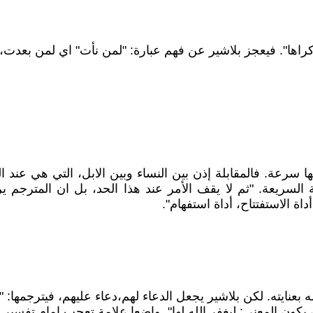
يعجز بلاشير عن فهم عبارة: "لمن نأت" اي لمن بعدت، فيترجمها: "لما 
ها سرعة. فالمقابلة إذن بين النساء وبين الابل، التي هي عند
اقة السريعة. "ثم لا يقف الأمر عند هذا الحد، بل ان المترجم
ة الاستفتتاح، أداة استفهام".
ه. لكن بلاشير يجعل الدعاء لهم،دعاء عليهم، فيترجمها: "لعنة الله عليهم" 
يكون المعنى: ليغفر الله لها". واضعا علامة تعجب امام تفسير ا