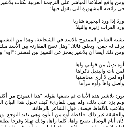
ومن واقع اطلاعنا المباشر على الترجمة العربية لكتاب بلاشير ن
في رائعته المشهورة التي يقول فيها:
وردٌ إذا ورد البحيرة شاربا
ورد الفرات زئيره والنيلا
يشبه الشاعر الممدوح بالاسد في الشجاعة، وهذا من التشبيهات 
يرف له جفن، ويعلق قائلا: "وهل تصح المقارنة بين الأسد ملك ا
ومن ذلك أيضا أن بلاشير يعجز عن التمييز بين لفظتي: "اوه" و
أوه بديلٌ من قولتي واها
لمن نأت والبديل ذكراها
أوه لمن لا أرى محاسنها
وأصل واهاً وأوه مرآها
يورد بلاشير هذه الأبيات ثم يصفها بقوله: "هذا النموذج من أكثر أ
ولم يزد على ذلك، ولم يبين للقارىء كيف تحول هذا البيان ا
يتلاعب بالألفاظ فيصف قول الشاعر بالرطانة.
والحقيقة غير ذلك. فلفظة أوه من التأوه وهي تفيد التوجع. وو
كان أيام الوصال يصيح واها، كلما رآها، وذلك تهللا وفرحا بطلع