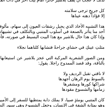
لذلك لا عجب ان يقف بلاشير حائرا امام بيت آخر في ذات القص
كل جريحٍ ترجى سلامته
إلا فؤاداً دهته عيناها
هذا التشبيه الأخاذ الذي يحيل رشقات العيون إلى سهام، مألوف
أحد منا يتأثر بالصنعة في أسلوب المتنبي وبالتكلف في تشبيها
وإذا كان هذا حال بلاشير مع هذا البيت البسيط في صورته، ف
مثلتِ عينكِ في حشاي جراحةً فتشابها كلتاهما نجلاء
ومن الصور الشعرية المركبة التي عجز بلاشير عن استيعابها 
بالناقة، وقد قصد الممدوح راجلا. يقول:
لا ناقتي تقبل الرديف ولا
بالسوط يوم الرهان أجهدها
شراكها كورها ومشفرها
زمامها والشسوع مقودها
كان المتنبي يومئذٍ صبيا، لا يملك دابة يمتطيها للسفر إلى ال
وهو بمثابة الشفة في الإنسان، وجعل الشسوع وهي سيور النعل 