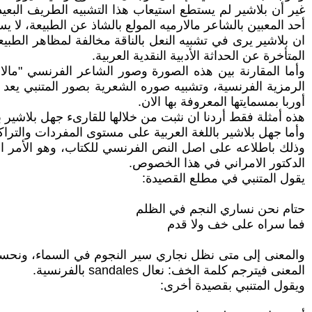
غير أن بلاشير لم يستطع استيعاب هذا التشبيه الطريف البعيد
أحد المعبين بالشاعر مالارميه المولع بالشاذ عن الطبيعة، لا يس
ان بلاشير يرى في تشبيه النعل بالناقة مخالفة لمظاهر الطبيعة
المتأخرة عن الحداثة الأدبية النقدية العربية.
وأما المقارنة بين هذه الصورة وصور الشاعر الفرنسي "مالار
الرمزية الفرنسية، وتشبيه صوره الشعرية بصور المتنبي يعد 
أوربا بمسمايتها المعروفة بها الان.
هذه أمثلة فقط أردنا ان نثبت من خلالها للقارىء جهل بلاشير ب
وأما جهل بلاشير باللغة العربية على مستوى المفردات والترا
وذلك باطلاعه على اصل النص الفرنسي للكتاب، وهو الأمر الذي ل
الدكتور الامراني في هذا الخصوص.
يقول المتنبي في مطلع القصيدة:
حتام نحن نساري النجم في الظلم
فما سراه على خف ولا قدم
والمعنى إلى متى نظل نجاري سير النجوم في السماء، ونحسب الأ
المعنى فيترجم كلمة الخف: نعال sandales بالفرنسية.
ويقول المتنبي بقصيدة أخرى: