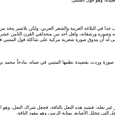
يدة، وهو قول المتنبي:
 جدا في البلاغة العربية والشعر العربي. ولكن بلاشير يتخذ م
ته وصوره ورشقاته، ولعل أحد من متحذلقي القرن الثامن عشر يعج
أنى له أن يتذوق صورة شعرية مركبة على شاكلة قول المتنبي 
صورة وردت بقصيدة نظمها المتنبي في صباه، مادحاً محمد بن ع
أمير غير نعله، فشبه هذه النعل بالناقة، فجعل شراك النعل، وهو
التي تتخلل الأصابع، بمثابة الرسن وهو مقود الناقة.