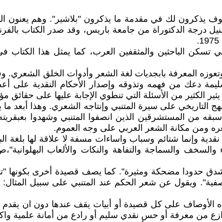
 تسكن الباحثين والمثقفين العرب، كما يمثل هذا الكتاب في 
عوزه المعرفة بابجديات لغة الشعر وأدوات الخلق الشعري. وفو
 سليمة دعك من فهمه وتذوقه وإصدار الأحكام النقدية على أ
ثير الكثير من الأسئلة التي تنطوي الإجابة عليها على حقائق مؤ
ج التاريخي على سيرة المتنبي وإنتاجه الشعري. وهذا أبعد ما 
ه من المستشرقين الذين انصفوا المتنبي وشهدوا بعبقريته الش
ره ومن مكانة الشعر العربي على وجه العموم.
ية وإنما شتائم وسباب واساءات مسفة لا علاقة لها بلغة البح
ية". ويقول عن شعر الحكم عند المتنبي على سبيل المثال: "ل
لأوصاف على كل قصيدة أو أبيات يقف عندها دون ان يقدم اي 
وازع من معرفة أو حس نقدي سليم أو رادع من أمانة علمية واكا