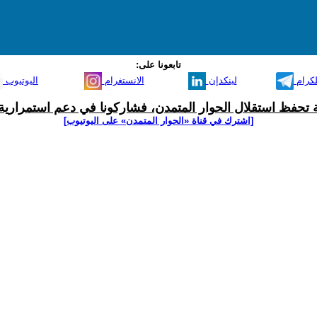
تابعونا على:
لكرام
لينكدإن
الانستغرام
اليوتيوب
ية تحفظ استقلال الحوار المتمدن، فشاركونا في دعم استمرارية 
[اشترك في قناة ‫«الحوار المتمدن» على اليوتيوب]