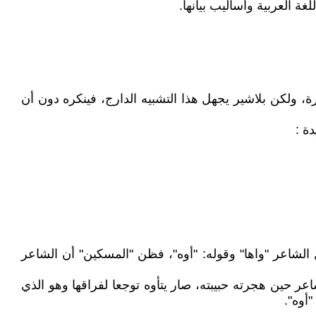
غة العربية وأساليب بيانها.
ة، ولكن بلاشير يجهل هذا التشبيه الدارج، فينكره دون أن
ة :
الشاعر "واها" وقوله: "أوه"، فظن "المسكين" أن الشاعر
عر حين هجرته حبيبته، صار يتأوه توجعا لفراقها وهو الذي
"أوه".