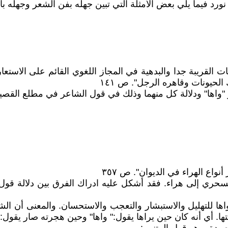
ورد فيما يلي بعض الأمثلة التي تبين جهله بفن الشعر وجهله بالل
القريبة جدا والبدهية في المجاز اللغوي القائم على الاستعار
لحيونات وقاهره الرجل". ص ١٤١
 "واها" ودلالة كل منهما وذلك في قول الشاعر في مطلع القصيد
نواع الهراء في الديوان". ص ٣٥٧
لسحري إلى هراء. فقد أشكل عليه ادراك الفرق بين دلالة قول 
اها للتهليل والاستبشار والتعجب والاستحسان. والمعنى أن الشا
تها. أي أنه كان حين يراها يقول:" واها" وحين هجرته صار يقول: 