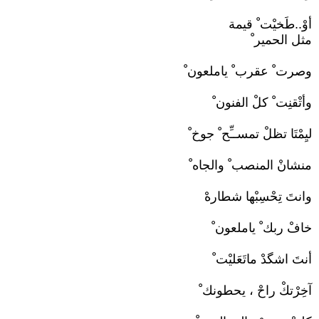
أوْ..طَخيْت ْ قيمة
مثل الحمير ْ
وصرت ْ عقرب ْ ياملعون ْ
وأتْقنِت ْ كلْ الفنون ْ
ليِمْتَا تظلْ تمســِّح ْ جوخ ْ
منشانْ المنصب ْ والجاه ْ
وانتَ تِحْسِبْها شطارهْ
خافْ ربك ْ ياملعون ْ
أنتَ اشگدْ ماتَعَليْت ْ
آخِرْتكْ راحْ ، يحطونك ْ