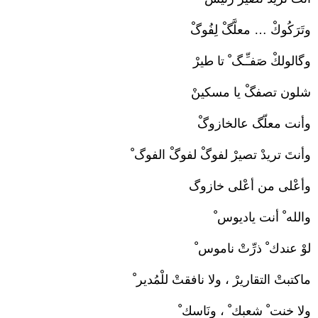
وتَرَكُوكْ … معلَّگْ لِفُوگْ
وگالولكْ صَفـِّـگ ْ تا طيرْ
شلون تصفگْ يا مسكينْ
وأنت معلّگ عالخازوگْ
وأنتَ تريدْ تصيرْ لفوگْ لفوگْ الفوگ ْ
وأعْلى من أعْلى خازوگ
والله ْ أنت ياديوس ْ
لوْ عندك ْ ذرِّتْ ناموس ْ
ماكتبتْ التقاريرْ ، ولا نافقتْ للْمُدير ْ
ولا خنت ْ شعبك ْ ، ونَاسك ْ