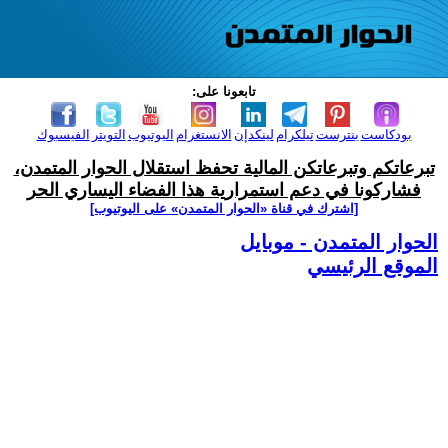
تابعونا على:
بودكاست
بنترست
تيلكرام
لينكدإن
الانستغرام
اليوتيوب
التويتر
الفيسبوك
تبرعاتكم وتبرعاتكن المالية تحفظ استقلال الحوار المتمدن،
فشاركونا في دعم استمرارية هذا الفضاء اليساري الحر
[اشترك في قناة ‫«الحوار المتمدن» على اليوتيوب]
الحوار المتمدن - موبايل
الموقع الرئيسي