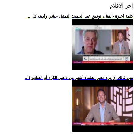
اخر الافلام
.. كلمة أخيرة -الفنان توفيق عبد الحميد: التمثيل حياتي وأديته كل
.. مين قالك إن بره مصر العلماء أشهر من لاعبي الكرة أو الفنانين؟