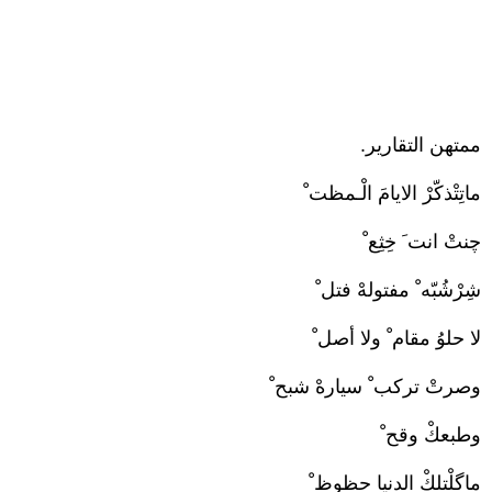
ممتهن التقارير.
ماتِتْذكّرْ الايامَ الْـمظت ْ
چنتْ انت َ خِثِع ْ
شِرْشُبّه ْ مفتولهْ فتل ْ
لا حلوُ مقام ْ ولا أصل ْ
وصرتْ تركب ْ سيارهْ شبح ْ
وطبعكْ وقح ْ
ماگلْتلكْ الدنيا حظوظ ْ