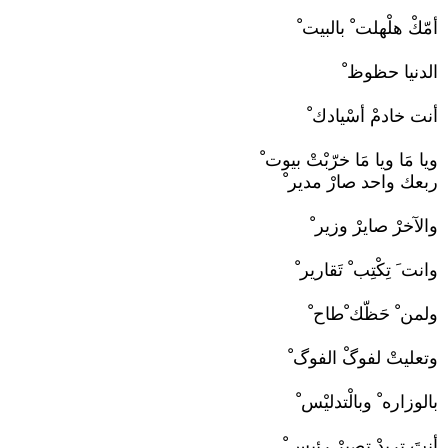
أمّكْ هلْهلت ْ بالبيت ْ
الدنيا حظوظ ْ
أنت خادمْ أسْيادك ْ
ويا مَا ويا مَا خرّبْتْ بيوت ْ
ربعك واحد صارْ مدير ْ
والآخرْ صايرْ وزير ْ
وانت َ تِكْتِب ْ تَقارير ْ
ولمن ْ حَظّك ْطاح ْ
وتعليتْ لفوگْ الفوگ ْ
بالوزاره ْ وبالْتدليْس ْ
أنتَ تريدْ تصيرْ رئيس ْ