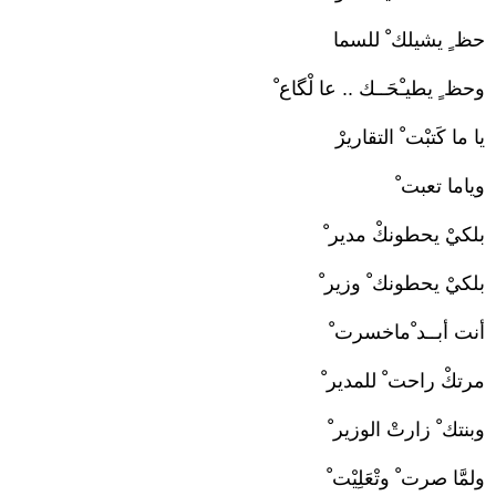
حظ ٍ يشيلك ْ للسما
وحظ ٍ يطيـْحَــك .. عا لْگاع ْ
يا ما كَتبْت ْ التقاريرْ
وياما تعبت ْ
بلكيْ يحطونكْ مدير ْ
بلكيْ يحطونك ْ وزير ْ
أنت أبــد ْماخسرت ْ
مرتكْ راحت ْ للمدير ْ
وبنتك ْ زارتْ الوزير ْ
ولمَّا صرت ْ وتْعَلِيْت ْ