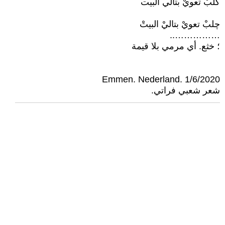
كلبْ تعويْ بتالي البيت ْ
چلبْ تعويْ بتاليْ البيتْ
……………..
؛ خثع. أي مرمي بلا قيمة
Emmen. Nederland. 1/6/2020
شعر شعبي فراتي.