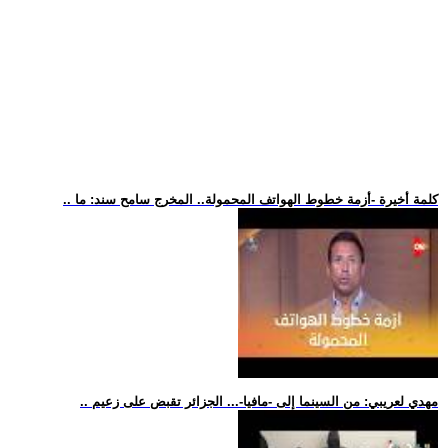
.. كلمة أخيرة -أزمة خطوط الهواتف المحمولة.. المخرج سامح سند: ما
.. مهدي لعريبي: من السينما إلى -مافيا-... الجزائر تقبض على زعيم