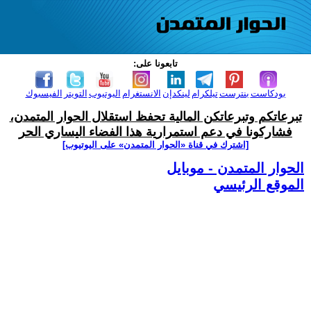
تابعونا على:
بودكاست
بنترست
تيلكرام
لينكدإن
الانستغرام
اليوتيوب
التويتر
الفيسبوك
تبرعاتكم وتبرعاتكن المالية تحفظ استقلال الحوار المتمدن،
فشاركونا في دعم استمرارية هذا الفضاء اليساري الحر
[اشترك في قناة ‫«الحوار المتمدن» على اليوتيوب]
الحوار المتمدن - موبايل
الموقع الرئيسي