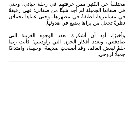
مختلفةٌ عن الكثير ممن عرفتهم في رحلة حياتي، وحتى
في صفاتها الجميلة لم أجد شيئًا من صفاتي؛ فهي رقيقةٌ
في مشاعرها، لطيفةٌ في مظهرها، وحتى عيناها تحملان
نظرةً تجعل من يراها يضيع في هدوئها.
وأخيرًا، أود أن أشكركِ بعدد الوجوه الغريبة التي
صادفتني، وبعدد أفكار الحزن التي راودتني؛ فأنتِ ربما
حلمٌ لبعض العالم، وقد أصبحتِ صديقةً، وحبيبةً، وامتدادًا
جميلًا لروحي.