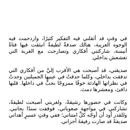
في وقتٍ قد أثقلني فيه التفكير كثيرًا، وازدحمت فيه
الوجوه الغريبة، هنالك صدفةٌ لطيفةٌ انبثقت فيها فتاةٌ
أنيسة، شاركتني أفكاري وتصارحت مع الغربة التي
تعشعش بداخلي.
صديقتي، قد أصبحت هي الأقرب إليَّ من أفكاري التي
تدفقت بداخلي، وكلما حدقتُ في عينيها الجميلتين وجدتُ
في نظراتها الهادئة خوفًا ممزوجًا بحبٍّ في داخلها. قلبها
دافئ، ومعشرها دمث.
وكانت في حضورها رشيقةً، ولغربتي أصبحت لطيفةً،
تشاركني في مواجهة صعوباتي، فوقفت سندًا بجانبي.
وللقدر أود أن أوجّه كلَّ امتناني؛ ففي وقتٍ عسيرٍ أهداني
صديقةً قد صارت رفيقةَ أحزاني.