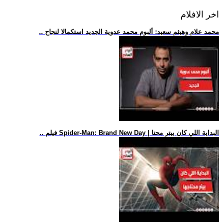
اخر الافلام
.. محمد علام وهيثم سعيد: ألبوم محمد عدوية الجديد استكمالا لنجاح
.. فيلم Spider-Man: Brand New Day | البداية اللي كان بيتر محتا