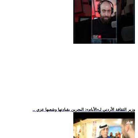
.. وزير الثقافة الأردني لـ«الأيام»: البحرين بقيادتها وشعبها عزي