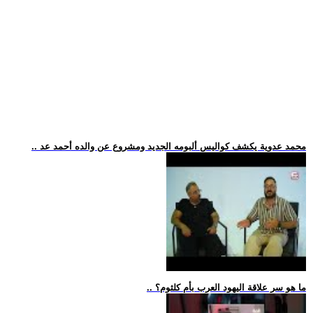
.. محمد عدوية يكشف كواليس ألبومه الجديد ومشروع عن والده أحمد عد
.. ما هو سر علاقة اليهود العرب بأم كلثوم؟