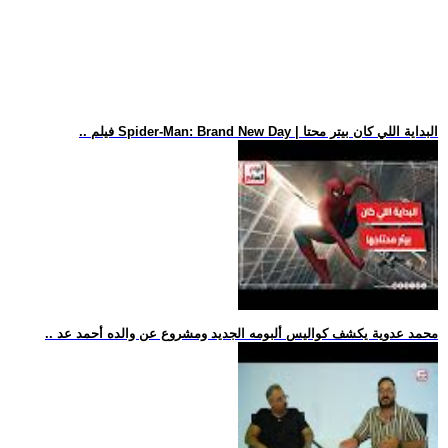
.. فيلم Spider-Man: Brand New Day | البداية اللي كان بيتر محتا
.. محمد عدوية يكشف كواليس ألبومه الجديد ومشروع عن والده أحمد عد