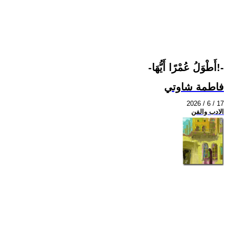
-أَطْوَلُ عُمْرًا أَيُّهَا!-
فاطمة شاوتي
2026 / 6 / 17
الادب والفن