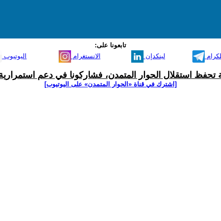
تابعونا على:
لكرام
لينكدإن
الانستغرام
اليوتيوب
ية تحفظ استقلال الحوار المتمدن، فشاركونا في دعم استمرارية 
[اشترك في قناة ‫«الحوار المتمدن» على اليوتيوب]