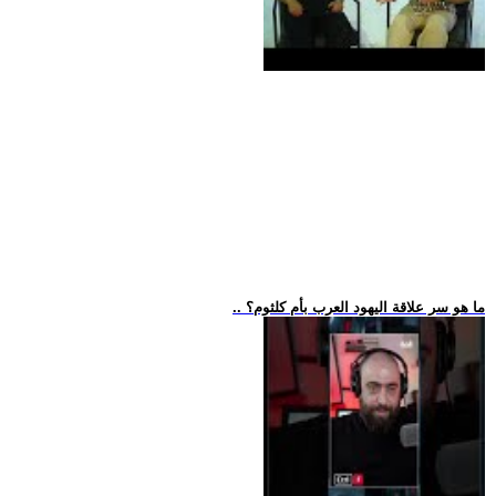
.. ما هو سر علاقة اليهود العرب بأم كلثوم؟