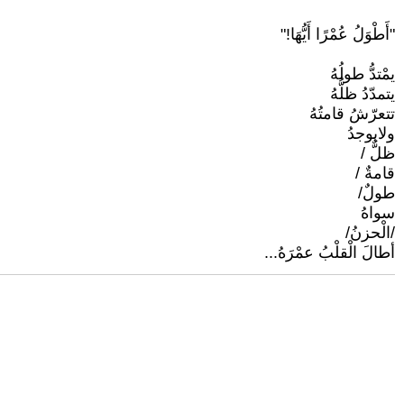
"أَطْوَلُ عُمْرًا أَيُّهَا!"
يمْتدُّ طولُهُ
يتمدّدُ ظلُّهُ
تتعرّشُ قامتُهُ
ولايوجدُ
ظلٌّ /
قامةٌ /
طولٌ/
سواهُ
/الْحزنُ/
أطالَ الْقلْبُ عمْرَهُ...