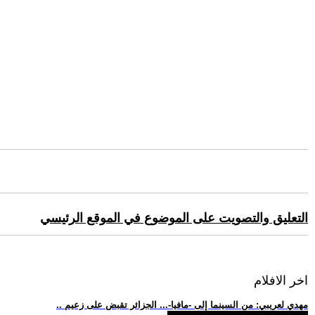
التعليق والتصويت على الموضوع في الموقع الرئيسي
اخر الافلام
.. مهدي لعريبي: من السينما إلى -مافيا-... الجزائر تقبض على زعيم