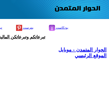
بودكاست
بنترست
تي
تبرعاتكم وتبرعاتكن المال
الحوار المتمدن - موبايل
الموقع الرئيسي