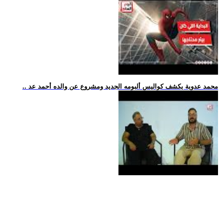
.. محمد عدوية يكشف كواليس ألبومه الجديد ومشروع عن والده أحمد عد