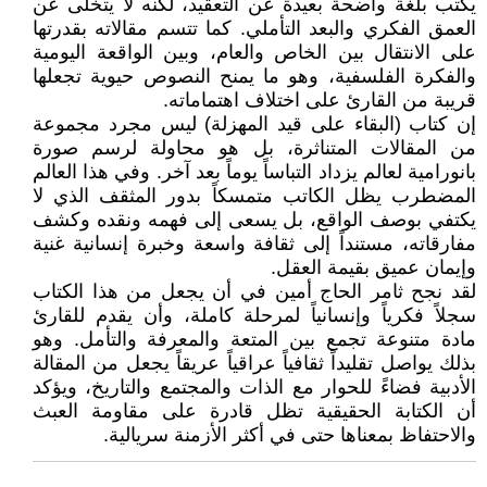
يكتب بلغة واضحة بعيدة عن التعقيد، لكنه لا يتخلى عن
العمق الفكري والبعد التأملي. كما تتسم مقالاته بقدرتها
على الانتقال بين الخاص والعام، وبين الواقعة اليومية
والفكرة الفلسفية، وهو ما يمنح النصوص حيوية تجعلها
قريبة من القارئ على اختلاف اهتماماته.
إن كتاب (البقاء على قيد المهزلة) ليس مجرد مجموعة
من المقالات المتناثرة، بل هو محاولة لرسم صورة
بانورامية لعالم يزداد التباساً يوماً بعد آخر. وفي هذا العالم
المضطرب يظل الكاتب متمسكاً بدور المثقف الذي لا
يكتفي بوصف الواقع، بل يسعى إلى فهمه ونقده وكشف
مفارقاته، مستنداً إلى ثقافة واسعة وخبرة إنسانية غنية
وإيمان عميق بقيمة العقل.
لقد نجح ثامر الحاج أمين في أن يجعل من هذا الكتاب
سجلاً فكرياً وإنسانياً لمرحلة كاملة، وأن يقدم للقارئ
مادة متنوعة تجمع بين المتعة والمعرفة والتأمل. وهو
بذلك يواصل تقليداً ثقافياً عراقياً عريقاً يجعل من المقالة
الأدبية فضاءً للحوار مع الذات والمجتمع والتاريخ، ويؤكد
أن الكتابة الحقيقية تظل قادرة على مقاومة العبث
والاحتفاظ بمعناها حتى في أكثر الأزمنة سريالية.