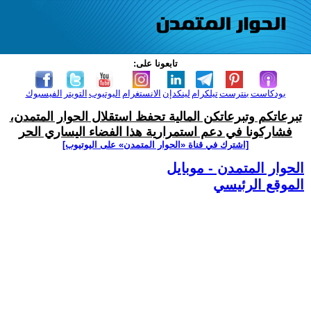
تابعونا على:
بودكاست
بنترست
تيلكرام
لينكدإن
الانستغرام
اليوتيوب
التويتر
الفيسبوك
تبرعاتكم وتبرعاتكن المالية تحفظ استقلال الحوار المتمدن،
فشاركونا في دعم استمرارية هذا الفضاء اليساري الحر
[اشترك في قناة ‫«الحوار المتمدن» على اليوتيوب]
الحوار المتمدن - موبايل
الموقع الرئيسي