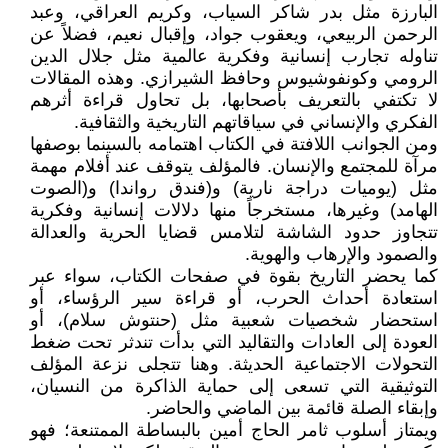
البارزة مثل بدر شاكر السياب، وكريم العراقي، وعبد
الرحمن الربيعي، ويعقوب جواد، وإقبال نعيم، فضلاً عن
تناوله تجارب إنسانية وفكرية عالمية مثل جلال الدين
الرومي وكونفوشيوس وحافظ الشيرازي. وهذه المقالات
لا تكتفي بالتعريف بأصحابها، بل تحاول قراءة أثرهم
الفكري والإنساني في سياقاتهم التاريخية والثقافية.
ومن الجوانب اللافتة في الكتاب اهتمامه بالسينما بوصفها
مرآة للمجتمع والإنسان. فالمؤلف يتوقف عند أفلام مهمة
مثل (يوميات دراجة نارية) و(فندق رواندا) و(الصوت
الهامد) وغيرها، مستخرجاً منها دلالات إنسانية وفكرية
تتجاوز حدود الشاشة لتلامس قضايا الحرية والعدالة
والصمود والإرهاب والهوية.
كما يحضر التاريخ بقوة في صفحات الكتاب، سواء عبر
استعادة أحداث الحرب، أو قراءة سير الرؤساء، أو
استحضار شخصيات شعبية مثل (حنتوش سلام)، أو
العودة إلى العادات والتقاليد التي بدأت تندثر تحت ضغط
التحولات الاجتماعية الحديثة. وهنا تتجلى نزعة المؤلف
التوثيقية التي تسعى إلى حماية الذاكرة من النسيان،
وإبقاء الصلة قائمة بين الماضي والحاضر.
ويمتاز أسلوب ثامر الحاج أمين بالبساطة الممتنعة؛ فهو