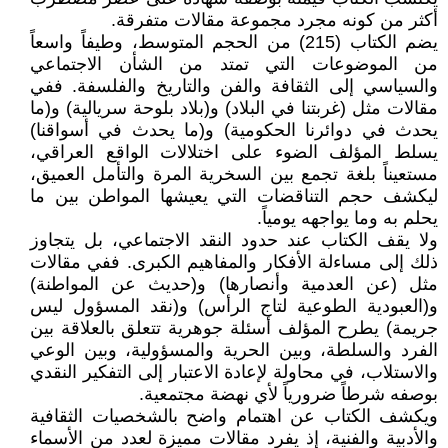
أكثر من كونه مجرد مجموعة مقالات متفرقة.
يضم الكتاب (215) من الحجم المتوسط، وطيفاً واسعاً
من الموضوعات التي تمتد من الشأن الاجتماعي
والسياسي إلى الثقافة والفن والتاريخ والفلسفة. ففي
مقالات مثل (غربتنا في البلاد) و(بلاد بلوحة سريالية) و(ما
يحدث في دوائرنا الحكومية) و(ما يحدث في أسواقنا)
يسلط المؤلف الضوء على اختلالات الواقع العراقي،
مستعيناً بلغة تجمع بين السخرية المرة والتأمل العميق،
ليكشف حجم التناقضات التي يعيشها المواطن بين ما
يحلم به وما يواجهه يومياً.
ولا يقف الكتاب عند حدود النقد الاجتماعي، بل يتجاوز
ذلك إلى مساءلة الأفكار والمفاهيم الكبرى. ففي مقالات
مثل (عن العدمية وأنصارها) و(حديث عن المواطنة)
و(العبودية الطوعية لتاج الرأس) و(نقد المسؤول ليس
جريمة) يطرح المؤلف أسئلة جوهرية تتعلق بالعلاقة بين
الفرد والسلطة، وبين الحرية والمسؤولية، وبين الوعي
والاستلاب، في محاولة لإعادة الاعتبار إلى التفكير النقدي
بوصفه شرطاً ضرورياً لأي نهضة مجتمعية.
ويكشف الكتاب عن اهتمام واضح بالشخصيات الثقافية
والأدبية والفنية، إذ يفرد مقالات مميزة لعدد من الأسماء