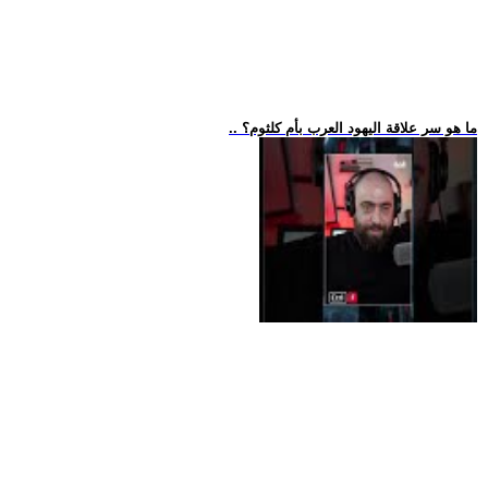
.. ما هو سر علاقة اليهود العرب بأم كلثوم؟