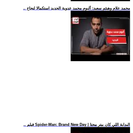
.. محمد علام وهيثم سعيد: ألبوم محمد عدوية الجديد استكمالا لنجاح
.. فيلم Spider-Man: Brand New Day | البداية اللي كان بيتر محتا