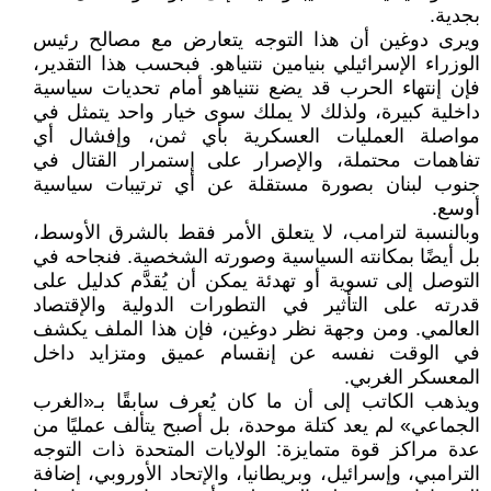
بجدية.
ويرى دوغين أن هذا التوجه يتعارض مع مصالح رئيس
الوزراء الإسرائيلي بنيامين نتنياهو. فبحسب هذا التقدير،
فإن إنتهاء الحرب قد يضع نتنياهو أمام تحديات سياسية
داخلية كبيرة، ولذلك لا يملك سوى خيار واحد يتمثل في
مواصلة العمليات العسكرية بأي ثمن، وإفشال أي
تفاهمات محتملة، والإصرار على إستمرار القتال في
جنوب لبنان بصورة مستقلة عن أي ترتيبات سياسية
أوسع.
وبالنسبة لترامب، لا يتعلق الأمر فقط بالشرق الأوسط،
بل أيضًا بمكانته السياسية وصورته الشخصية. فنجاحه في
التوصل إلى تسوية أو تهدئة يمكن أن يُقدَّم كدليل على
قدرته على التأثير في التطورات الدولية والإقتصاد
العالمي. ومن وجهة نظر دوغين، فإن هذا الملف يكشف
في الوقت نفسه عن إنقسام عميق ومتزايد داخل
المعسكر الغربي.
ويذهب الكاتب إلى أن ما كان يُعرف سابقًا بـ«الغرب
الجماعي» لم يعد كتلة موحدة، بل أصبح يتألف عمليًا من
عدة مراكز قوة متمايزة: الولايات المتحدة ذات التوجه
الترامبي، وإسرائيل، وبريطانيا، والإتحاد الأوروبي، إضافة