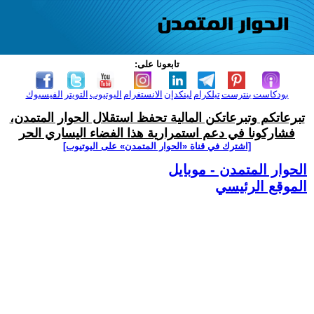
تابعونا على:
بودكاست
بنترست
تيلكرام
لينكدإن
الانستغرام
اليوتيوب
التويتر
الفيسبوك
تبرعاتكم وتبرعاتكن المالية تحفظ استقلال الحوار المتمدن،
فشاركونا في دعم استمرارية هذا الفضاء اليساري الحر
[اشترك في قناة ‫«الحوار المتمدن» على اليوتيوب]
الحوار المتمدن - موبايل
الموقع الرئيسي