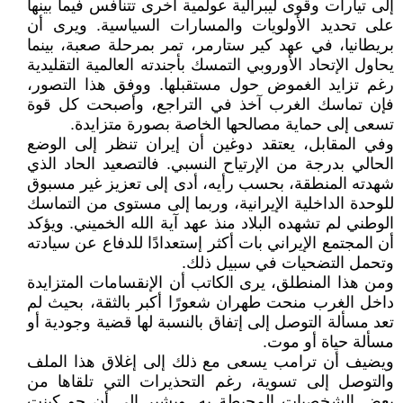
إلى تيارات وقوى ليبرالية عولمية أخرى تتنافس فيما بينها
على تحديد الأولويات والمسارات السياسية. ويرى أن
بريطانيا، في عهد كير ستارمر، تمر بمرحلة صعبة، بينما
يحاول الإتحاد الأوروبي التمسك بأجندته العالمية التقليدية
رغم تزايد الغموض حول مستقبلها. ووفق هذا التصور،
فإن تماسك الغرب آخذ في التراجع، وأصبحت كل قوة
تسعى إلى حماية مصالحها الخاصة بصورة متزايدة.
وفي المقابل، يعتقد دوغين أن إيران تنظر إلى الوضع
الحالي بدرجة من الإرتياح النسبي. فالتصعيد الحاد الذي
شهدته المنطقة، بحسب رأيه، أدى إلى تعزيز غير مسبوق
للوحدة الداخلية الإيرانية، وربما إلى مستوى من التماسك
الوطني لم تشهده البلاد منذ عهد آية الله الخميني. ويؤكد
أن المجتمع الإيراني بات أكثر إستعدادًا للدفاع عن سيادته
وتحمل التضحيات في سبيل ذلك.
ومن هذا المنطلق، يرى الكاتب أن الإنقسامات المتزايدة
داخل الغرب منحت طهران شعورًا أكبر بالثقة، بحيث لم
تعد مسألة التوصل إلى إتفاق بالنسبة لها قضية وجودية أو
مسألة حياة أو موت.
ويضيف أن ترامب يسعى مع ذلك إلى إغلاق هذا الملف
والتوصل إلى تسوية، رغم التحذيرات التي تلقاها من
بعض الشخصيات المحيطة به. ويشير إلى أن جو كينت