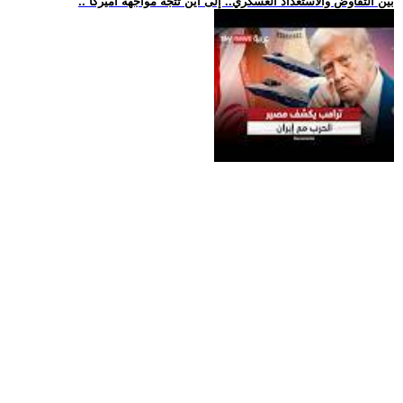
.. بين التفاوض والاستعداد العسكري.. إلى أين تتجه مواجهة أميركا