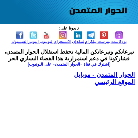
تابعونا على:
بودكاست
بنترست
تيلكرام
لينكدإن
الانستغرام
اليوتيوب
التويتر
الفيسبوك
تبرعاتكم وتبرعاتكن المالية تحفظ استقلال الحوار المتمدن،
فشاركونا في دعم استمرارية هذا الفضاء اليساري الحر
[اشترك في قناة ‫«الحوار المتمدن» على اليوتيوب]
الحوار المتمدن - موبايل
الموقع الرئيسي