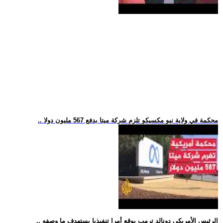
.. محكمة في ولاية نيو مكسيكو تلزم شركة ميتا بدفع 567 مليون دولا
.. الرئيس الأمريكي دونالد ترمب يوقع أمرا تنفيذيا يستهدف ما وصفه