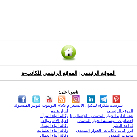
الموقع الرئيسي
الموقع الرئيسي للكاتب-ة
|
تابعونا على:
بنترست
تيلكرام
لينكدإن
الانستغرام
RSS
اليوتيوب
التويتر
الفيسبوك
الموقع الرئيسي
أخبار عامة
هيئة ادارة الحوار المتمدن - للإتصال بنا
وكالة أنباء المرأة
إحصائيات مؤسسة الحوار المتمدن
اخبار الأدب والفن
قواعد النشر
وكالة أنباء اليسار
ابرز كتاب / كاتبات الحوار المتمدن
وكالة أنباء العلمانية
يوتيوب التمدن
وكالة أنباء العمال