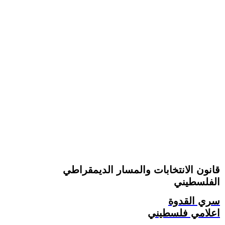
قانون الانتخابات والمسار الديمقراطي
الفلسطيني
سري القدوة
اعلامي فلسطيني