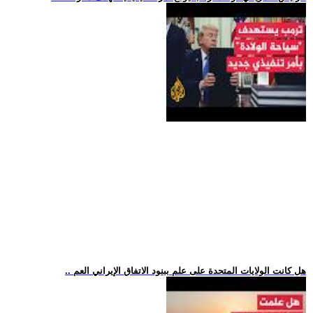
.. هل كانت الولايات المتحدة على علم ببنود الاتفاق الإيراني العم