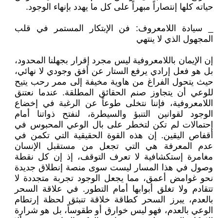
حياته كلها إنتصاراً مبهراً على كل ما يهدد بإنهاء الوجود.
_ سيادة اللامعروف: فن الإبتكار المستمر في قلب
المجهول الذي لا ينتهي
إن الإيمان باللامعروفية ليس مجرد إقرار بجهلنا المحدود،
بل هو فعل إرادي يرفع الستار عن أفق وجودي لا نهائي،
حيث يتحول الفراغ من هاوية مخيفة إلى ممر رحب يتيح
للوعي أن يتجاوز صنم الحقائق المطلقة. عندما نعتنق
اللامعروفية، فإننا نتخلى طوعاً عن الرغبة في إخضاع
الوجود لقوانين التنبؤ والسيطرة، لنفتح ذواتنا أمام
إحتمالات لم تكن لتخطر على بال الوعي المحبوس في
أقفاص اليقين. إن هذه القوة الحقيقية التي تكمن في
عدم المعرفة هي التي تجعل من مستقبل الإنسان
مغامرة إستكشافية لا تعرف التوقف، إذ إن كل نقطة
وصول في هذا المسار ليست سوى منصة إنطلاق جديدة
نحو غوامض أعمق، مما يجعل الوجود تجربة متجددة لا
تتقادم ولا تغلق أبوابها أمام التطور. في علاقة السحر
بالعدم، يبرز السحر كطاقة خلاقة تنبثق لحظة إرتطام
الوعي بالعدم، فهو ليس خوارق أو طقوساً، بل هو شرارة