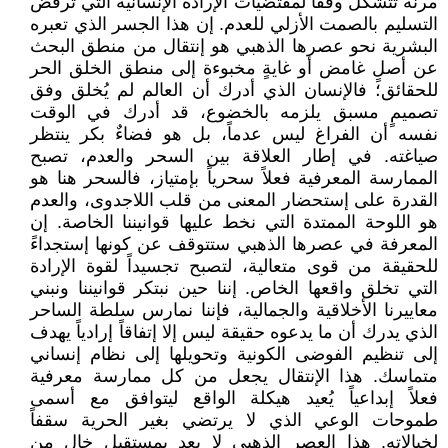
مرنة تتشكل وفقاً لمقتضيات الإرادة الإنسانية التي ترفض
التسليم بالصمت الأزلي للعدم. إن هذا الجسر الذي تعبره
البشرية نحو عصرها الذهبي هو إنتقال من منطق البحث
عن أصلٍ غامض أو غايةٍ مخبوءة إلى منطق الخلق الحر
للحقائق؛ فالإنسان الذي أدرك أن العالم لم يُخلق وفق
تصميمٍ مسبق يلزمه بالخضوع، قد أدرك في الوقت
نفسه أن الفراغ ليس عدماً، بل هو فضاءٌ بكر ينتظر
صياغته. في إطار العلاقة بين السحر والعدم، تصبح
الممارسة المعرفية فعلاً سحرياً بإمتياز، فالسحر هنا هو
القدرة على إستحضار المعنى من قلب اللاجدوى، والعدم
هو اللوحة الممتدة التي نخط عليها قوانيننا الخاصة. إن
المعرفة في عصرها الذهبي ستتوقف عن كونها إستجداءً
للحقيقة من قوى متعالية، لتصبح تجسيداً لقوة الإرادة
التي تخلق واقعها الخاص. إننا حين نبتكر قوانيننا ونبني
معاييرنا الأخلاقية والجمالية، فإننا نمارس سلطة الساحر
الذي يدرك أن ما يدعوه حقيقة ليس إلا إتفاقاً إرادياً يهدف
إلى تنظيم الفوضى الكونية وتحويلها إلى نظام إنساني
متماسك. هذا الإنتقال يجعل من كل ممارسة معرفية
فعلاً إبداعياً يُعيد هيكلة الواقع ليتوافق مع أسمى
طموحات الوعي الذي لا يرتضي بغير الحرية سقفاً
لخيالاته. هذا العصر الذهبي لا يعد بمستقبل خالٍ من