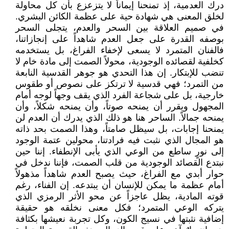
درك العدمية، إذ تمنحنا إيماناً لا يتزعزع بأن كل محاولة
لخلق المعنى هي شهادة حية على عظمة الكائن البشري.
في صميم العلاقة بين السحر والعدم، يتجلى السحر
بوصفه القدرة على جعل العدم شاهداً على إنجازاتنا،
فالفنان المتمرد لا يسعى لإخفاء الفراغ، بل يستخدمه
كخلفية لقصائده الوجودية، محولاً الصمت إلى مادة خام لا
تنضب للإبتكار. إن هذا التحدي هو جوهر القدسية النابعة
من التمرد؛ فهي قدسية لا ترتكز على نصوص أو طقوس
خارجية، بل على شجاعة الفرد الذي يقف وجهاً لوجه أمام
المجهول ويقرر أن يمنحه صوتاً، وأن يمنحه شكلاً، وأن
يمنحه جمالاً. الساحر هنا هو ذلك الذي يدرك أن العدم لن
يمنحنا إجابات، بل سيظل صامتاً، وهذا الصمت بحد ذاته
هو المجال الذي نثبت فيه فرادتنا، محولين عتمة الوجود
إلى نورٍ ساطع من الوعي الذي يأبى الإنطفاء. إننا حين
نبتدع القصائد الوجودية من قلب الصمت، فإننا ندخل في
حوار أبدي مع الفراغ، حيث يصبح العدم شاهداً مذهولاً
أمام عظمة ما يمكن للإنسان أن يبتدعه. إن الفناء، رغم
قوته المادية، يظل عاجزاً عن محو الأثر الرمزي الذي
يتركه الوعي المتمرد؛ فكل معنى نخلقه هو حقيقة
إضافية نثبتها في نسيج الكون، وكل تجربة نعيشها بكثافة