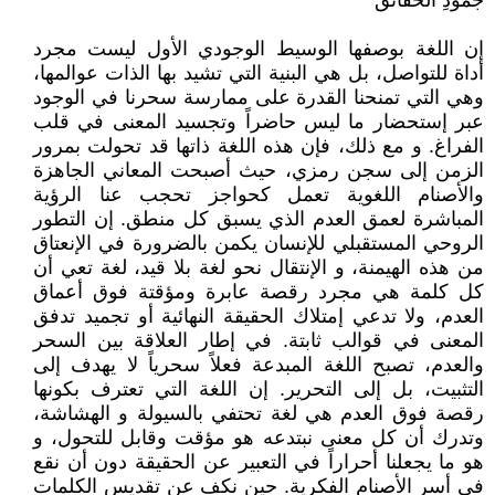
جمودِ الحقائق
إن اللغة بوصفها الوسيط الوجودي الأول ليست مجرد
أداة للتواصل، بل هي البنية التي تشيد بها الذات عوالمها،
وهي التي تمنحنا القدرة على ممارسة سحرنا في الوجود
عبر إستحضار ما ليس حاضراً وتجسيد المعنى في قلب
الفراغ. و مع ذلك، فإن هذه اللغة ذاتها قد تحولت بمرور
الزمن إلى سجن رمزي، حيث أصبحت المعاني الجاهزة
والأصنام اللغوية تعمل كحواجز تحجب عنا الرؤية
المباشرة لعمق العدم الذي يسبق كل منطق. إن التطور
الروحي المستقبلي للإنسان يكمن بالضرورة في الإنعتاق
من هذه الهيمنة، و الإنتقال نحو لغة بلا قيد، لغة تعي أن
كل كلمة هي مجرد رقصة عابرة ومؤقتة فوق أعماق
العدم، ولا تدعي إمتلاك الحقيقة النهائية أو تجميد تدفق
المعنى في قوالب ثابتة. في إطار العلاقة بين السحر
والعدم، تصبح اللغة المبدعة فعلاً سحرياً لا يهدف إلى
التثبيت، بل إلى التحرير. إن اللغة التي تعترف بكونها
رقصة فوق العدم هي لغة تحتفي بالسيولة و الهشاشة،
وتدرك أن كل معنى نبتدعه هو مؤقت وقابل للتحول، و
هو ما يجعلنا أحراراً في التعبير عن الحقيقة دون أن نقع
في أسر الأصنام الفكرية. حين نكف عن تقديس الكلمات