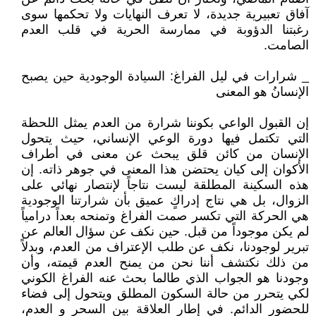
آفاق تعبيرية جديدة، لا تعرف النهايات ولا تحكمها سوى
رغبتنا الدؤوبة في ممارسة الحرية في قلب العدم
الصامت.
_ شرارات في ليل الفراغ: السيادة الوجودية حين يصبح
الإنسانُ هو المعنى
إن القبول الواعي بكوننا شرارة من العدم يمثل اللحظة
التي تكتمل فيها دورة الوعي الإنساني، حيث يتحول
الإنسان من كائن قلق يبحث عن معنى في أطراف
الأكوان إلى كيان يحتضن هذا المعنى في جوهر ذاته. إن
هذه السكينة المطلقة ليست نتاجاً لإنتصار نهائي على
الزوال، بل هي نتاج إدراكٍ عميق بأن شرارتنا الوجودية
هي الحركة التي تكسر صمت الفراغ وتمنحه بعداً درامياً
لم يكن موجوداً من قبل. حين نكف عن سؤال العالم عن
تبرير لوجودنا، نكف عن طلب الإعتراف من العدم، وبدلاً
من ذلك نكتشف أننا نحن من يمنح العدم قيمته، وأن
وجودنا هو الجواب الذي طالما بحث عنه الفراغ الكوني
لكي يتحرر من حالة السكون المطلق ويتحول إلى فضاء
للحضور الدائم. في إطار العلاقة بين السحر و العدم،