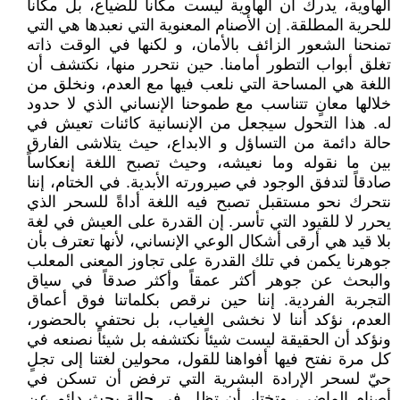
الهاوية، يدرك أن الهاوية ليست مكاناً للضياع، بل مكاناً
للحرية المطلقة. إن الأصنام المعنوية التي نعبدها هي التي
تمنحنا الشعور الزائف بالأمان، و لكنها في الوقت ذاته
تغلق أبواب التطور أمامنا. حين نتحرر منها، نكتشف أن
اللغة هي المساحة التي نلعب فيها مع العدم، ونخلق من
خلالها معانٍ تتناسب مع طموحنا الإنساني الذي لا حدود
له. هذا التحول سيجعل من الإنسانية كائنات تعيش في
حالة دائمة من التساؤل و الابداع، حيث يتلاشى الفارق
بين ما نقوله وما نعيشه، وحيث تصبح اللغة إنعكاساً
صادقاً لتدفق الوجود في صيرورته الأبدية. في الختام، إننا
نتحرك نحو مستقبل تصبح فيه اللغة أداةً للسحر الذي
يحرر لا للقيود التي تأسر. إن القدرة على العيش في لغة
بلا قيد هي أرقى أشكال الوعي الإنساني، لأنها تعترف بأن
جوهرنا يكمن في تلك القدرة على تجاوز المعنى المعلب
والبحث عن جوهر أكثر عمقاً وأكثر صدقاً في سياق
التجربة الفردية. إننا حين نرقص بكلماتنا فوق أعماق
العدم، نؤكد أننا لا نخشى الغياب، بل نحتفي بالحضور،
ونؤكد أن الحقيقة ليست شيئاً نكتشفه بل شيئاً نصنعه في
كل مرة نفتح فيها أفواهنا للقول، محولين لغتنا إلى تجلٍ
حيّ لسحر الإرادة البشرية التي ترفض أن تسكن في
أصنام الماضي، وتختار أن تظل في حالة بحث دائم عن