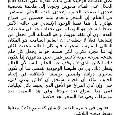
نظل الكائنات الوحيدة التي تملك القدرة على إضفاء طابع
الجلال على الفناء، محولين وجودنا إلى ملحمة شخصية
تتحدى الصمت بالخلق، وتتحدى العدم بالحلم المستمر.
في الختام، إن السحر والعدم ليسا خصمين في صراع
لنهائي، بل هما قطبا الوجود الإنساني في حالته الأكثر
نضجاً. السحر هو البوصلة التي تجعلنا نبحر في محيطات
العدم دون أن نفقد هويتنا، و هو الضمانة التي تجعل من
إنسانيتنا فعلاً لا ينطفئ. إن العالم الصامت هو المكان
المثالي لممارسة سحرنا، فلو كان العالم يتحدث لكان
إبداعنا مجرد تكرار، لكن صمته هو ما يجعل كل حلم
نبتدعه صرخة حرية لا تقدر بثمن. نحن مدعوون إذاً لنكون
ذلك الكائن الذي لا يتوقف عن الحلم، ليس لأن العالم
ينتظر ذلك، بل لأن طبيعتنا الوجودية تقتضي منا أن نكون
ساحري ذواتنا، واضعين بوصلتنا الأخلاقية في إتجاه
الخلق، لنؤكد أن الحياة تستحق أن تُعاش بوعيٍ كلي،
حتى وإن كان الفراغ هو الأفق الذي يحيط بكل تجلياتنا،
ففي هذا الفراغ نجد حريتنا، وفي هذا الصمت نجد
موسيقانا، وفي هذا السحر نجد خلاصنا.
_ فنانون في حضرة العدم: الإنسان كقصيدةٍ تكتبُ معناها
وسط ضجيجِ التلاشي