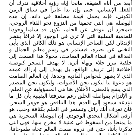
أبعد من أناه الضيقة، مانحاً إياه رؤية أخلاقية تدرك أن
الفعل الإنساني، حتى وإن بدا عابراً في سياق الزمن
الكوني، فإنه يحمل قيمة مطلقة في ذاته. إن هذه
البوصلة هي التي تحمينا من النزوع نحو الفناء الروحي،
فبمجرد أن نتوقف عن الحلم، نكون قد سلمنا وجودنا
للعدمية السلبية التي لا ترى في الوجود إلا فراغاً ينتظر
الإندثار. لكن الساحر الإنساني هو ذلك الكائن الذي يأبى
التخلي عن بصره، فيستمر في رسم معالم الجمال و
العدالة في فضاء العالم الصامت، محولاً هذا الصمت إلى
خلفية تبرز جلاء وبهاء أثره. لا يهدف السحر كبوصلة
أخلاقية إلى تزييف الواقع، بل يهدف إلى إدراك عمقه
الذي لا يظهر للحواس المادية وحدها. إن العالم الصامت
هو دعوة لنا لنكون نحن الأصوات، ولنكون نحن المصدر
الذي يشع بالمعنى. الأخلاق هنا هي المسؤولية عن الحلم،
و الإلتزام بمواصلة الخلق رغم معرفتنا اليقينية بأن كل ما
نبتدعه سيعود إلى العدم. هذا التناقض هو جوهر السحر،
فأن تعرف أنك زائل وتستمر في الحلم بكثافة وحب، هو
أرقى أشكال التحدي الوجودي. إن البوصلة السحرية هي
ما يمنعنا من السقوط في عبثية لا مخرج منها، فهي التي
تذكرنا بأننا، حتى في ذروة صمت العالم تجاه طموحاتنا،