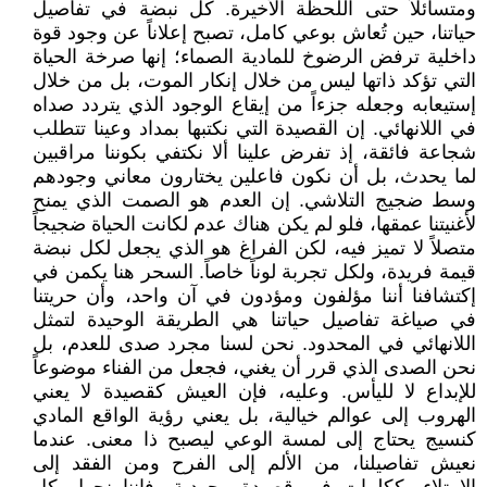
ومتسائلاً حتى اللحظة الأخيرة. كل نبضة في تفاصيل
حياتنا، حين تُعاش بوعي كامل، تصبح إعلاناً عن وجود قوة
داخلية ترفض الرضوخ للمادية الصماء؛ إنها صرخة الحياة
التي تؤكد ذاتها ليس من خلال إنكار الموت، بل من خلال
إستيعابه وجعله جزءاً من إيقاع الوجود الذي يتردد صداه
في اللانهائي. إن القصيدة التي نكتبها بمداد وعينا تتطلب
شجاعة فائقة، إذ تفرض علينا ألا نكتفي بكوننا مراقبين
لما يحدث، بل أن نكون فاعلين يختارون معاني وجودهم
وسط ضجيج التلاشي. إن العدم هو الصمت الذي يمنح
لأغنيتنا عمقها، فلو لم يكن هناك عدم لكانت الحياة ضجيجاً
متصلاً لا تميز فيه، لكن الفراغ هو الذي يجعل لكل نبضة
قيمة فريدة، ولكل تجربة لوناً خاصاً. السحر هنا يكمن في
إكتشافنا أننا مؤلفون ومؤدون في آن واحد، وأن حريتنا
في صياغة تفاصيل حياتنا هي الطريقة الوحيدة لتمثل
اللانهائي في المحدود. نحن لسنا مجرد صدى للعدم، بل
نحن الصدى الذي قرر أن يغني، فجعل من الفناء موضوعاً
للإبداع لا لليأس. وعليه، فإن العيش كقصيدة لا يعني
الهروب إلى عوالم خيالية، بل يعني رؤية الواقع المادي
كنسيج يحتاج إلى لمسة الوعي ليصبح ذا معنى. عندما
نعيش تفاصيلنا، من الألم إلى الفرح ومن الفقد إلى