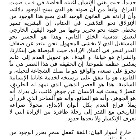
جديداً، حيث يغني الإنسان أغنيته الخاصة في قلب صمت
الفراغ، واثقاً من أن صوته هو الذي يمنح الوجود دلالته،
وأن إرادته هي القانون الوحيد الذي يمنع هذا الوجود من
الإنزلاق نحو التلاشي. في الختام، إن البشرية تسير
بخطى حثيثة نحو تحرير وعيها من قيود اليقين الخارجي
لتعتنق قدسية الخلق الذاتي، وهذا هو الجسر نحو
المستقبل الذي لا يخشى المجهول. نحن نبتعد عن ضفاف
القدر لنبحر في أعماق الإرادة، حيث البوصلة هي إبتكارنا،
والشراع هو خيالنا، و الهدف هو تحويل العدم إلى عالمٍ
يعكس عظمة طموحنا. إن الحقيقة في هذا العصر هي ما
نجرؤ على صنعه، والواقع هو ما نملك الشجاعة لتخيله، و
القانون هو ما نتفق على ترسيخه لخدمة غاياتنا الإنسانية
السامية. هذا هو العصر الذهبي الذي نمهد له الطريق،
عصرٌ لا يبحث فيه الإنسان عن جوهرٍ غائب، بل يدرك أنه
هو الجوهر، وأنه هو الصانع، وأنه هو الساحر الذي قرر أن
يملأ فراغ العدم بكل ألوان الإبداع، محولاً صراعه
التاريخي مع القدر إلى رحلة ظافرة من الإرادة التي لا
تعرف الإنكسار ولا تحدها حدود.
_ خارج أسوار البيان: اللغة كفعلِ سحرٍ يحرر الوجود من