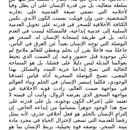
سلطة متعالية، بل من قدرة الإنسان على أن يظل وفياً
لأحلامه التي تضفي صبغة القدسية على تجاربه
الشخصية، حتى وإن قوبلت بصمت الكون الأبدي. تكمن
الكثافة الأخلاقية للسحر في قدرته على تحويل العدمية
السلبية إلى عدمية إبداعية، فالمشكلة ليست في العدم
ذاته، بل في طريقة إستجابة الإنسان له. السحر هو
البوصلة التي توجه الإنسان بعيداً عن الغرق في اليأس،
جاعلةً منه فاعلاً يقرر أن يحلم ويعطي للعالم ملامح لم
تكن موجودة قبل حضور وعيه. إن الصمت الذي يحيط
بعوالمنا البديلة ليس دليلاً على فشلنا، بل هو المساحة
الخالية التي تمنح إبداعنا حرية التمدد والتشكل. بهذا
المعنى، تصبح البوصلة السحرية أداة قياس لصدقنا
الوجودي، فكلما إستمر الإنسان في الحلم وبناء العوالم
في مواجهة صمت العالم، زادت قوته الأخلاقية في
مواجهة السحق الذي يفرضه الزوال، وأثبت أن قيمته لا
تعتمد على إعتراف الكون بوجوده، بل على قدرته على
منح هذا الوجود جوهراً متسامياً من إبداعه الخاص. إن
إلتزام الإنسان بالحلم هو فعل أخلاقي جذري، لأنه يمثل
رفضاً للعدمية التي تسعى لإختزال الحياة في مجرد مادة
ميتة. السحر، بوصفه قوة تخييلية، يربط الإنسان بما هو