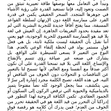
ونبدأ في التعامل معها بوصفها طاقة تعبيرية تنبثق من
الصمت وتعود إليه، فإننا نستعيد القدرة على رؤية الأشياء
في جوهرها المتجدد. السحر الحقيقي يكمن في قدرة
الفرد على ممارسة اللغة دون الإرتهان لسلطة القواعد
المسبقة، مما يفتح آفاقاً جديدة للتجربة البشرية التي لم
تعد مقيدة بحدود التعريفات الجاهزة. إن العيش في لغة
بلا قيد هو الممارسة القصوى للحرية الوجودية، فهو يعني
أننا نقبل بأن الحقيقة ليست ملكية ثابتة، بل هي فعلُ
قولٍ مستمر يولد في لحظة إلتقاء الوعي بالعدم. هذا
النوع من التعبير لا يسعى للسيطرة على الواقع، بل
يشارك في صنعه عبر صياغة رؤى تتسم بالإنفتاح
والإتساع. اللغة التي بلا قيد تمنحنا القدرة على أن نكون
أكثر صدقاً مع أنفسنا ومع العالم، لأنها تسمح لنا بالتعبير
عن التناقضات و التحولات دون الخوف من التناقض أو
التيه. في هذه اللغة، تصبح الكلمة مجرد إشارة إلى سرّ لا
يني يتكشف، مما يجعل الوجود كله نصاً مفتوحاً يتميز
بالديناميكية والحيوية التي ترفض الركون إلى السكون أو
الجمود العقائدي. تكمن الكثافة الروحية لهذا التطور في
إدراكنا أن التحرر من قيد اللغة هو في الحقيقة تحرر من
الخوف من العدم؛ فمن يدرك أن كلامه هو رقصة فوق