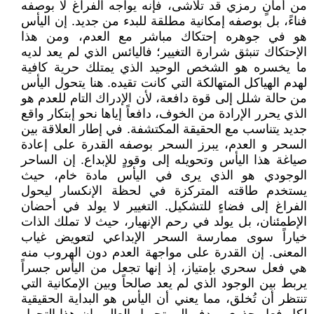
من أمانٍ رمزي قد تلاشى، فإنه يواجه الفراغ لا بوصفه
فناءً، بل بوصفه إمكانية مطلقة للبدء من جديد. إن اليأس
هو في جوهره إحتكاك مباشر مع العدم، ومن هذا
الإحتكاك تنبثق شرارة التغيير؛ فاليائس الذي لم يعد لديه
ما يخسره هو الشخص الوحيد الذي يمتلك حرية كافية
لهدم الهياكل المتهالكة التي كانت تقيده. هنا يتحول اليأس
من حالة شلل إلى قوة دافعة، لأن الإدراك التام للعدم هو
الذي يحرر الإرادة من الخوف، دافعاً إياها نحو إبتكار واقع
جديد يتناسب مع الحقيقة المكتشفة. في إطار العلاقة بين
السحر و العدم، يبرز السحر بوصفه القدرة على إعادة
صياغة هذا اليأس وتحويله إلى وقودٍ للإبداع. إن الساحر
الوجودي هو الذي يرى في اليأس مادة خام، حيث
يستخدم طاقته المتركزة في لحظة الإنكسار ليحول
الفراغ إلى فضاءٍ للتشكيل. التغيير لا يولد في أحضان
الإطمئنان، بل يولد في رحم الإنهيار، حيث لا تملك الذات
خياراً سوى ممارسة السحر الإبداعي لتعويض غياب
المعنى. إن القدرة على مواجهة العدم دون الهروب منه
هي فعل سحري بإمتياز، إذ إنها تجعل من اليأس جسراً
يربط بين الوجود الذي لم يعد صالحاً وبين الإمكانية التي
تنتظر أن تُخلق، مما يعني أن اليأس هو البداية الحقيقية