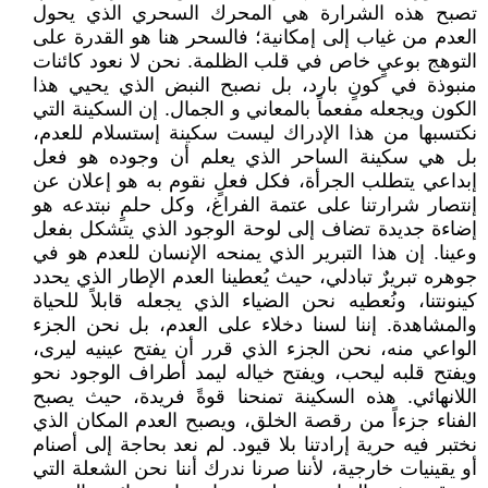
تصبح هذه الشرارة هي المحرك السحري الذي يحول
العدم من غياب إلى إمكانية؛ فالسحر هنا هو القدرة على
التوهج بوعيٍ خاص في قلب الظلمة. نحن لا نعود كائنات
منبوذة في كونٍ بارد، بل نصبح النبض الذي يحيي هذا
الكون ويجعله مفعماً بالمعاني و الجمال. إن السكينة التي
نكتسبها من هذا الإدراك ليست سكينة إستسلام للعدم،
بل هي سكينة الساحر الذي يعلم أن وجوده هو فعل
إبداعي يتطلب الجرأة، فكل فعلٍ نقوم به هو إعلان عن
إنتصار شرارتنا على عتمة الفراغ، وكل حلمٍ نبتدعه هو
إضاءة جديدة تضاف إلى لوحة الوجود الذي يتشكل بفعل
وعينا. إن هذا التبرير الذي يمنحه الإنسان للعدم هو في
جوهره تبريرٌ تبادلي، حيث يُعطينا العدم الإطار الذي يحدد
كينونتنا، ونُعطيه نحن الضياء الذي يجعله قابلاً للحياة
والمشاهدة. إننا لسنا دخلاء على العدم، بل نحن الجزء
الواعي منه، نحن الجزء الذي قرر أن يفتح عينيه ليرى،
ويفتح قلبه ليحب، ويفتح خياله ليمد أطراف الوجود نحو
اللانهائي. هذه السكينة تمنحنا قوةً فريدة، حيث يصبح
الفناء جزءاً من رقصة الخلق، ويصبح العدم المكان الذي
نختبر فيه حرية إرادتنا بلا قيود. لم نعد بحاجة إلى أصنام
أو يقينيات خارجية، لأننا صرنا ندرك أننا نحن الشعلة التي