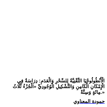
الْأَنْطُولُوجْيَا التِّقْنِيَّةُ لِلسِّحْرِ وَالْعَدَمِ: دِرَاسَةٌ فِي
الْإِمْكَانِ الْكَامِنِ وَالتَّشْكِيلِ الْوُجُودِيِّ «الْجُزْءُ ثَّلَاثُ
مِائَةٍ وَسِتَّةٌ.»
حمودة المعناوي