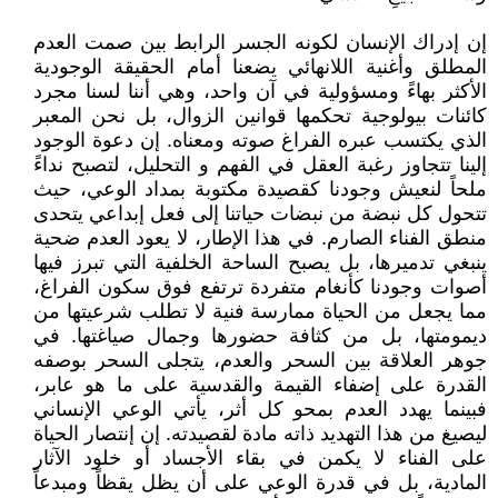
إن إدراك الإنسان لكونه الجسر الرابط بين صمت العدم
المطلق وأغنية اللانهائي يضعنا أمام الحقيقة الوجودية
الأكثر بهاءً ومسؤولية في آن واحد، وهي أننا لسنا مجرد
كائنات بيولوجية تحكمها قوانين الزوال، بل نحن المعبر
الذي يكتسب عبره الفراغ صوته ومعناه. إن دعوة الوجود
إلينا تتجاوز رغبة العقل في الفهم و التحليل، لتصبح نداءً
ملحاً لنعيش وجودنا كقصيدة مكتوبة بمداد الوعي، حيث
تتحول كل نبضة من نبضات حياتنا إلى فعل إبداعي يتحدى
منطق الفناء الصارم. في هذا الإطار، لا يعود العدم ضحية
ينبغي تدميرها، بل يصبح الساحة الخلفية التي تبرز فيها
أصوات وجودنا كأنغام متفردة ترتفع فوق سكون الفراغ،
مما يجعل من الحياة ممارسة فنية لا تطلب شرعيتها من
ديمومتها، بل من كثافة حضورها وجمال صياغتها. في
جوهر العلاقة بين السحر والعدم، يتجلى السحر بوصفه
القدرة على إضفاء القيمة والقدسية على ما هو عابر،
فبينما يهدد العدم بمحو كل أثر، يأتي الوعي الإنساني
ليصيغ من هذا التهديد ذاته مادة لقصيدته. إن إنتصار الحياة
على الفناء لا يكمن في بقاء الأجساد أو خلود الآثار
المادية، بل في قدرة الوعي على أن يظل يقظاً ومبدعاً