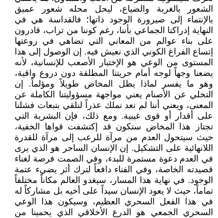
الشعور بالغربة والضياع، ليحل محله شعور عميق
بالإنتماء إلى صيرورة الوجود ذاتها؛ فالقداسة هي في
النهاية إدراكنا الجماعي بأننا، رغم كوننا من تراب، قادرون
على بناء عوالم من المعاني التي تضاهي في روعتها
إتساع الفراغ الكوني الذي نعيش فيه. إن الوصول إلى هذا
المستوى من الوعي هو الإختبار الأصعب للإنسانية، لأنه
يضعنا وجهاً لوجه أمام حريتنا المطلقة دون دروع واقية،
وهو ما يفسر لماذا يظل المخاض طويلاً ومؤلماً. إن
التخلي عن الأصنام يعني مواجهة مسؤوليتنا الكاملة عن
المعنى، ويعني أننا لم نعد نملك عذراً لنلقي بتبعات فشلنا
على أقدار أو قوى غيبية. ومع ذلك، فإن البشرية التي
تجتاز هذا المخاض ستكون قد إكتشفت قواها الخفية،
حيث سيتحول العدم من مرآة للرعب إلى مرآة للقدرة
اللانهائية على التشكيل. إن الإنسان الساحر هو الذي يرى
في العدم دعوة مستمرة للبدء، وفي الصمت فرصة لغناء
قصيدته الخاصة، وفي الفناء دافعاً لترك أثر يضيء عتمة
الوجود. في نهاية هذا المسار، سيغدو العالم مكاناً مختلفاً
تماماً، حيث لا يعود الإنسان سيداً على أخيه بل مشاركاً له
في هذا الفعل السحري العظيم، وسيكون هذا الوعي
السحري الجمعي هو الدرع الأخلاقي الذي يحمينا من