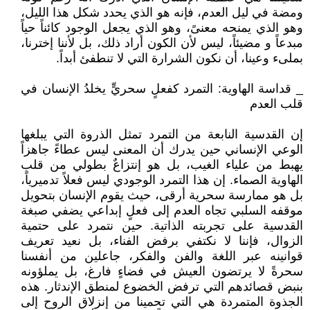
ومضة في ليل العدم، فإنه هو الذي يحدد شكل هذا الليل،
وهو الذي يمنحه معنىً، وهو الذي يجعل الوجود كائناً حياً
مبدعاً و مضيئاً، ليس لأن الكون أراد ذلك، بل لأننا إخترنا،
بملىء وعينا، أن نكون الشرارة التي لا تنطفئ أبداً.
_ قداسة الهاوية: التمرد كفعلٍ سحريٍّ يخلدُ الإنسان في
قلب العدم
إن القدسية النابعة من التمرد تمثل الذروة التي يبلغها
الوعي الإنساني حين يدرك أن المعنى ليس عطاءً جاهزاً
يهبط من علياء الغيب، بل هو إنتزاعٌ بطولي من قلب
الهاوية الصماء. إن هذا التمرد الوجودي ليس فعلاً تدميرياً،
بل هو ممارسة سحرية أرقى، حيث يقوم الإنسان بتحويل
موقفه السلبي تجاه العدم إلى فعلٍ إبداعي يضفي صبغة
القدسية على تجربته الذاتية. حين نتمرد على حتمية
الزوال، فإننا لا نكتفي برفض الفناء، بل نعيد تعريف
قوانينه عبر اللغة والفن والفكر، جاعلين من أنفسنا
سحرةً لا يرتضون العيش في فضاءٍ فارغ، بل يملؤونه
بنبض قصائدهم التي ترفض الخضوع لمنطق الإندثار. هذه
الجذوة المتمردة هي التي تحمينا من إنزلاق الروح إلى