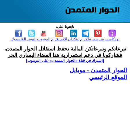
تابعونا على:
بودكاست
بنترست
تيلكرام
لينكدإن
الانستغرام
اليوتيوب
التويتر
الفيسبوك
تبرعاتكم وتبرعاتكن المالية تحفظ استقلال الحوار المتمدن،
فشاركونا في دعم استمرارية هذا الفضاء اليساري الحر
[اشترك في قناة ‫«الحوار المتمدن» على اليوتيوب]
الحوار المتمدن - موبايل
الموقع الرئيسي