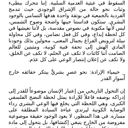
السقوط في عبثية العدمية السلبية. إننا نتحرك ببطىء
وثبات نحو حالة من الإشراق الوجودي حيث تندمج
الفردية بالجمعية في بوتقة واحدة هدفها التسامي بالوجود
البشري. ستكون قداستنا حينها واضحة وضوح الشمس،
ليس لأنها مكتوبة في نصوص مقدسة، بل لأننا نعيشها في
كل لحظة إبداع، وفي كل فعل تضامن، وفي كل محاولة
نبيلة لترويض الفراغ بجمال المعنى، محولين بذلك وجودنا
المادي الهش إلى تحفة فنية كونية، ومثبتين للعالم
الصامت أننا كائنات لا تكف عن الحلم، لا تكف عن الخلق،
ولا تكف عن إعلان إنتصار الوعي على كل عدَم.
_ خيمياء الإرادة: نحو عصرٍ بشريٍّ يبتكر حقائقه خارج
أسوارِ القدر
إن التحول التاريخي من إعتبار الإنسان موضوعاً للقدر إلى
إدراكه بوصفه فاعلاً للإرادة يمثل لحظة النضج الفلسفي
الكبرى، وهي اللحظة التي يخلع فيها الوعي البشري رداء
الوصاية الكونية ليرتدي عباءة السيادة المطلقة على
مساره. في هذا المنظور، لا يعود الوجود حقيقة موضوعية
مفروضة من الخارج ينبغي إكتشافها، بل يتحول إلى مادة