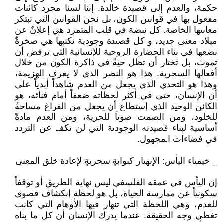
حكمة، والعدم إلى قصيدة خالدة. إننا لسنا مجرد كائنات
مفعول بها في قوانين الكون، بل نحن القوانين التي تبتكر
معانيها الخاصة. كل نبضة في قلب المتمرد هي إعلانٌ عن
ميلاد معنى جديد، و كل قصيدة وجودية نكتبها هي صخرةٌ
نضعها في بناء الحضارة الروحية للإنسانية التي ترفض أن
تموت، بل تختار أن تظل حيةً في ذاكرة الكون من خلال
أفعالها السحرية. هذا هو النصر الذي لا يعرف الهزيمة،
وهذا هو التحدي الذي يجعل من العدم شاهداً أبدياً على
أن الإنسان، حتى في أكثر لحظاته ضعفاً أمام فنائه، هو
الكائن الوحيد الذي إستطاع أن يجعل من الفراغ مساحةً
للخلود، ومن الصمت صوتاً للحرية، ومن العدم مادةً
أساسية لبناء قصيدته الوجودية التي لن تكف عن التردد
في فضاءات المجهول.
_ خيمياء اليأس: الإنهيار كبوابةٍ سحريةٍ لإعادة خلق المعنى
إن اليأس في عمقه الفلسفي ليس نهاية الطريق أو توقفاً
سكونياً عن ممارسة الحياة، بل هو لحظة إنكشاف قصوى
للعدم، وهي اللحظة التي تنهار فيها الأوهام التي كانت
تغطي وجه الحقيقة. عندما يدرك الإنسان أن كل ما بناه