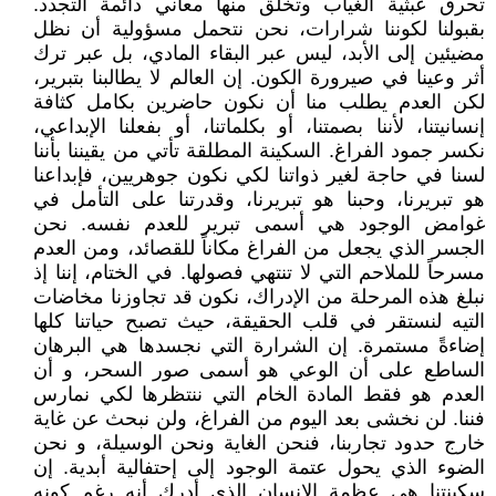
تحرق عبثية الغياب وتخلق منها معاني دائمة التجدد.
بقبولنا لكوننا شرارات، نحن نتحمل مسؤولية أن نظل
مضيئين إلى الأبد، ليس عبر البقاء المادي، بل عبر ترك
أثر وعينا في صيرورة الكون. إن العالم لا يطالبنا بتبرير،
لكن العدم يطلب منا أن نكون حاضرين بكامل كثافة
إنسانيتنا، لأننا بصمتنا، أو بكلماتنا، أو بفعلنا الإبداعي،
نكسر جمود الفراغ. السكينة المطلقة تأتي من يقيننا بأننا
لسنا في حاجة لغير ذواتنا لكي نكون جوهريين، فإبداعنا
هو تبريرنا، وحبنا هو تبريرنا، وقدرتنا على التأمل في
غوامض الوجود هي أسمى تبرير للعدم نفسه. نحن
الجسر الذي يجعل من الفراغ مكاناً للقصائد، ومن العدم
مسرحاً للملاحم التي لا تنتهي فصولها. في الختام، إننا إذ
نبلغ هذه المرحلة من الإدراك، نكون قد تجاوزنا مخاضات
التيه لنستقر في قلب الحقيقة، حيث تصبح حياتنا كلها
إضاءةً مستمرة. إن الشرارة التي نجسدها هي البرهان
الساطع على أن الوعي هو أسمى صور السحر، و أن
العدم هو فقط المادة الخام التي ننتظرها لكي نمارس
فننا. لن نخشى بعد اليوم من الفراغ، ولن نبحث عن غاية
خارج حدود تجاربنا، فنحن الغاية ونحن الوسيلة، و نحن
الضوء الذي يحول عتمة الوجود إلى إحتفالية أبدية. إن
سكينتنا هي عظمة الإنسان الذي أدرك أنه رغم كونه