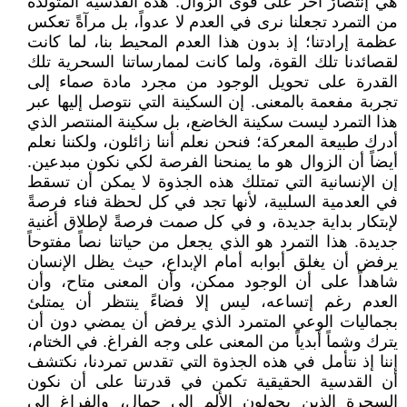
هي إنتصارٌ آخر على قوى الزوال. هذه القدسية المتولدة
من التمرد تجعلنا نرى في العدم لا عدواً، بل مرآةً تعكس
عظمة إرادتنا؛ إذ بدون هذا العدم المحيط بنا، لما كانت
لقصائدنا تلك القوة، ولما كانت لممارساتنا السحرية تلك
القدرة على تحويل الوجود من مجرد مادة صماء إلى
تجربة مفعمة بالمعنى. إن السكينة التي نتوصل إليها عبر
هذا التمرد ليست سكينة الخاضع، بل سكينة المنتصر الذي
أدرك طبيعة المعركة؛ فنحن نعلم أننا زائلون، ولكننا نعلم
أيضاً أن الزوال هو ما يمنحنا الفرصة لكي نكون مبدعين.
إن الإنسانية التي تمتلك هذه الجذوة لا يمكن أن تسقط
في العدمية السلبية، لأنها تجد في كل لحظة فناء فرصةً
لإبتكار بداية جديدة، و في كل صمت فرصةً لإطلاق أغنية
جديدة. هذا التمرد هو الذي يجعل من حياتنا نصاً مفتوحاً
يرفض أن يغلق أبوابه أمام الإبداع، حيث يظل الإنسان
شاهداً على أن الوجود ممكن، وأن المعنى متاح، وأن
العدم رغم إتساعه، ليس إلا فضاءً ينتظر أن يمتلئ
بجماليات الوعي المتمرد الذي يرفض أن يمضي دون أن
يترك وشماً أبدياً من المعنى على وجه الفراغ. في الختام،
إننا إذ نتأمل في هذه الجذوة التي تقدس تمردنا، نكتشف
أن القدسية الحقيقية تكمن في قدرتنا على أن نكون
السحرة الذين يحولون الألم إلى جمال، والفراغ إلى