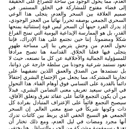
العدم، مما يحول الوجود من ساحة للصراع على الحقيقة
إلى فضاء مفتوح للمشاركة في الخلق المستمر. في
صميم العلاقة بين السحر والعدم، يتجلى هذا الوعي
السحري الجمعي بوصفه تحرراً نهائياً من العجز الوجودي،
إذ يدرك الفرد حينها أن السحر ليس قوة إستثنائية يمنحها
القدر، بل هو الممارسة الإبداعية اليومية التي تمنح الفراغ
شكلاً ومضموناً. إننا حين نجتمع على هذا الإدراك، فإننا
نحول العدم من وحش يتربص بنا إلى مساحة طهور
يتجلى فيها فعلنا الخلاق. القداسة هنا تصبح مرادفاً
للمسؤولية الجمالية والأخلاقية عن كل ما نصنعه، حيث لا
نعود نستمد شرعية وجودنا من سلطة خارجة عن ذواتنا،
بل نستمدها من الصدق والعمق اللذين نضفيهما على
تجاربنا المشتركة، مما يجعل من الإجتماع البشري إحتفالاً
دائماً بالقدرة على التسامي فوق أوهام الفناء. هذا التحول
في الوعي سيعيد تعريف معنى التضامن البشري، فبدلاً
من أن يكون التجمع قائماً على عقائد تفرق وتغلق الآفاق،
سيصبح التجمع قائماً على الإعتراف المتبادل بفرادة كل
ذات وكونها شريكاً في صنع معنى العالم. إن السحر
الجمعي هو النسيج الخفي الذي يربط بين كائنات تدرك
أنها مجرد ومضات في ليل العدم، ومع ذلك تختار أن
تعزف سيمفونية مشتركة من الحب والتساؤل. هنا يختفي