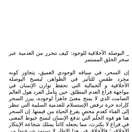
_ البوصلة الأخلاقية للوجود: كيف نتحرر من العدمية عبر
سحر الخلق المستمر
إن السحر، في سياقه الوجودي العميق، يتجاوز كونه
مجرد طقسٍ للتأثير في الظواهر، ليصبح البوصلة
الأخلاقية و الجمالية التي تحفظ توازن الإنسان في
مواجهة فراغ العدم المطلق. حين يتأمل الفرد هول العالم
الصامت الذي لا يمنح معنىً جاهزاً لوجوده، يبرز السحر
كإرادة حرة ترفض الإستسلام للعدمية السلبية التي تنظر
إلى الفناء كعدمٍ محضٍ يفرغ الحياة من قيمتها. إن السحر
هنا هو قوة الحلم التي تدفع الإنسان لنسج خيوط المعنى
في فراغ لا يكترث، مما يجعله كائناً يمتلك شجاعة الإبتكار
الأخلاقي؛ فالأخلاق في هذا الإطار لا تستمد شرعيتها من