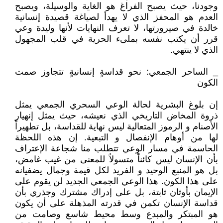
وجودنا، حيث يصبح الفراغ هو الغاية والوسيلة، ويصبح
العدم هو المحفز الذي لا يهدأ لصياغة قصيدة إنسانية
خالدة في صيرورتها، لا تعرف النهايات لأنها وليدة وعي
قرر أن يكتب نفسه بملىء الحرية في قلب المجهول
الذي لا ينتهي.
_ الساحر الجمعي: نحو قداسةٍ إنسانيةٍ تتجاوز صمت
الكون
إن بلوغ البشرية لحالة الوعي السحري الجمعي يمثل
ذروة المخاض التاريخي الذي نعيشه، حيث يمثل إنهيار
الأصنام و الرموز المتعالية ليس نهاية للقداسة، بل تطهيراً
لها من أوهام الإنفصال و التبعية. إن هذه اللحظة
الحاسمة في مسار الوعي تتطلب منا شجاعة الإعتراف
بأن الإنسان ليس كائناً متسولاً للمعنى من غيب غامض،
بل هو المنبع الوحيد و الفريد لكل قيمة وجمال يضفيانه
على هذا الكون. هذا الوعي الجمعي الجديد لن يقوم على
الإيمان بأوثان ثابتة، بل على إدراك مشترك وجذري بأن
قداسة الإنسان تكمن في قدرته المذهلة على أن يكون
هو المبتكر والمبدع وسط محيط شاسع وصامت من