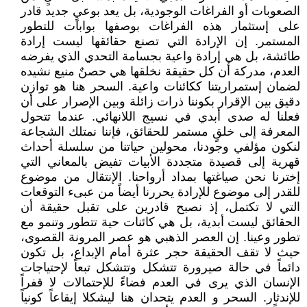
الصعوبات أو الفراغات الوجودية، بل يعد بوعيٍ جديد قادر
على إستثمار هذه الفراغات بوصفها بوابات للتطور
المستمر. إن الإرادة التي تصنع حقائقها ليست إرادة
طائشة، بل هي إرادة واعية بجسامة التحدي الذي يفرضه
العدم، مدركة أن كل حقيقة نخلقها هي حصنٌ منيع نشيده
لضمان إستمراريتنا ككائنات واعية. السحر هنا هو توازن
دقيق بين الإقرار بكوننا ذرات زائلة وبين الإصرار على أن
فعلنا له صدى أبدي في نسيج اللانهائي. عندما تتحول
المعرفة إلى خلقٍ مستمر للحقائق، فإننا نمتلك الشجاعة
لنكون مؤلفي وجودنا، محولين حياتنا من سلسلة أحداث
قهرية إلى قصيدة متجددة الأبيات تفيض بالمعاني التي
إخترنا نحن صياغتها بمداد أرواحنا. الإنتقال من موضوع
للقدر إلى موضوع للإرادة يحررنا أيضاً من عبىء التوقعات
التي لا تكتمل، إذ نصبح قادرين على تقبل حقيقة أن
الحقائق ليست أبدية، بل هي كائنات حية تتطور وتنمو مع
تطور وعينا. إن العصر الذهبي هو عصر المرونة القصوى،
حيث لا تقف الحقيقة حجر عثرة أمام الإبداع، بل تكون
دائماً في حالة صيرورة تتشكل وتتشكل تبعاً لإحتياجات
الإنسان الذي يرى في العدم فضاءً للإحتمالات لا قفراً
للإندثار. السحر و العدم يتحدان هنا ليشكلا إيقاعاً كونياً