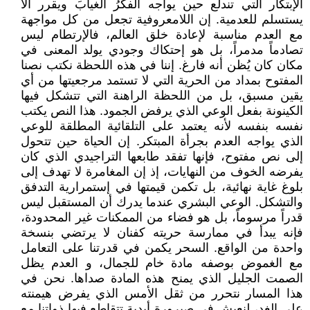
الإبتكار التي تندلع حين يواجه الفكرُ الغيابَ ويقرر ألا
يستسلم للعدمية. إن اللامعروفية تجعل من كل مواجهة
مع العدم مناسبة لإعادة خلق العالم، فالإرتطام ليس
تصادماً مدمراً، بل هو إحتكاك وجودي يولد المعنى في
مكان كان يُظن أنه فارغ. إننا في هذه اللحظة نكتب نصنا
المفتوح بمداد من الحرية التي لا تستمد مرجعيتها من أي
يقين مسبق، بل من اللحظة الراهنة التي تتشكل فيها
الكينونة بفعل الوعي الذي يرفض الجمود. هذا النص يكتب
نفسه بنفسه لأنه يعتمد على التلقائية المطلقة للوعي
الذي يواجه العدم بجرأة المبتكر. إن الحياة حين تتحول
إلى نص مفتوح، فإنها تفقد طابعها التراجيدي الذي كان
يفرضه الخوف من النهايات، إذ إن المغامرة لا تهدف إلى
بلوغ غاية نهائية، بل تكمن قيمتها في إستمرارية التدفق
والتشكل. الوعي البشري عندما يدرك أن المستقبل ليس
قدراً مرسوماً، بل هو فضاء من الممكنات غير المحدودة،
فإنه يبدأ في ممارسة حريته كفنان لا يرتضي بنسخة
واحدة من الواقع. السحر يكمن في قدرتنا على التعامل
مع الغموض بوصفه مادة خام للجمال، و العدم يظل
الصمت الجليل الذي يمنح هذه المادة صداها. نحن في
هذا المسار نتحرر من ثقل الأمس الذي يفرض هيمنته
على الغد، لنعيش في صيرورة أبدية تتقاطع فيها ذواتنا مع