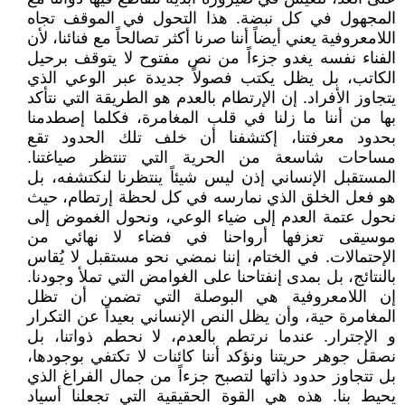
المجهول في كل نبضة. هذا التحول في الموقف تجاه
اللامعروفية يعني أيضاً أننا صرنا أكثر تصالحاً مع فنائنا، لأن
الفناء نفسه يغدو جزءاً من نص مفتوح لا يتوقف برحيل
الكاتب، بل يظل يكتب فصولاً جديدة عبر الوعي الذي
يتجاوز الأفراد. إن الإرتطام بالعدم هو الطريقة التي نتأكد
بها من أننا ما زلنا في قلب المغامرة، فكلما إصطدمنا
بحدود معرفتنا، إكتشفنا أن خلف تلك الحدود تقع
مساحات شاسعة من الحرية التي تنتظر صياغتنا.
المستقبل الإنساني إذن ليس شيئاً ينتظرنا لنكتشفه، بل
هو فعل الخلق الذي نمارسه في كل لحظة إرتطام، حيث
نحول عتمة العدم إلى ضياء الوعي، ونحول الغموض إلى
موسيقى تعزفها أرواحنا في فضاء لا نهائي من
الإحتمالات. في الختام، إننا نمضي نحو مستقبل لا يُقاس
بالنتائج، بل بمدى إنفتاحنا على الغوامض التي تملأ وجودنا.
إن اللامعروفية هي البوصلة التي تضمن أن تظل
المغامرة حية، وأن يظل النص الإنساني بعيداً عن التكرار
و الإجترار. عندما نرتطم بالعدم، لا نحطم ذواتنا، بل
نصقل جوهر حريتنا ونؤكد أننا كائنات لا تكتفي بوجودها،
بل تتجاوز حدود ذاتها لتصبح جزءاً من جمال الفراغ الذي
يحيط بنا. هذه هي القوة الحقيقية التي تجعلنا أسياد