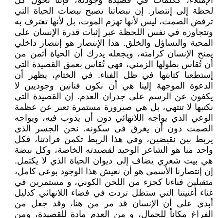
الإمتلاء، ككلمات في قصيدة وجودية، فإننا نحول كل
لحظة إلى إنتصار. إن نبضاتنا تصبح نبضات الحياة التي
ترفض الصمت، ليس لأنها تهزم الموت، بل لأنها تعترف به
وتتجاوزه في نفس اللحظة عبر إثبات قدرة الإنسان على
المحبة والتساؤل والخلق. هذا الإنتصار هو إنتصار داخلي
يمنح الإنسان كرامته، ويجعله يدرك أن الحياة أثمن من
أن تُقاس بطولها الزمني، فهي تُقاس بعمق القصيدة التي
إستطعنا كتابتها في ظل الفناء. في الختام، يظهر أن
الدعوة الموجهة إلينا هي أن نكون فنانين وجوديين لا
يكفون عن الرسم على جدران العدم. إن القصيدة التي
نكتبها لا تنتهي، بل هي صيرورة مستمرة تعبر عن عظمة
الوعي الذي يواجه اللانهائي دون أن يذوب فيه، ويواجه
الصمت دون أن يغرق في سكونه. نحن الجسر الذي
يربط بين نقيضين، وفي هذا الربط تكمن فرادتنا، فكل
واحد منا هو الشاعر الوحيد لقصيدته الخاصة، وكل نبضة
هي بيت شعري يضاف إلى ديوان الحياة الذي لا يكتمل.
إن إنتصارنا الأسمى هو أن نعيش هذا الوجود بوعي كامل،
متقبلين فناءنا كجزء من اللحن الكوني، و مستمرين في
غناء أغنيتنا التي ستظل تردت في فضاء اللانهائي كدليل
أبدي على أن الإنسان قد مر من هنا، وقد جعل من
الفراغ مكاناً للجمال، و من العدم مادة للقصيدة، ومن