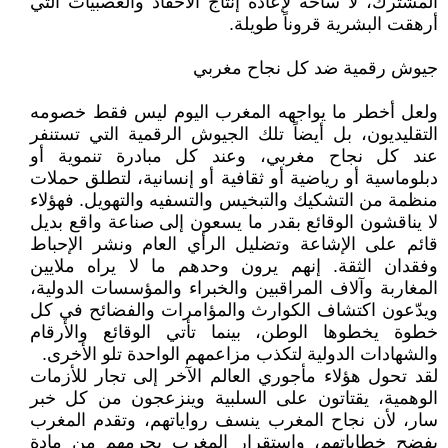
المشترك، لا ساحة لإعادة إنتاج الأحقاد والعصبيات التي
أرهقت البشرية قروناً طويلة.
جيوش رقمية ضد كل نجاح مغربي
ولعل أخطر ما يواجهه المغرب اليوم ليس فقط خصومه
التقليديون، بل أيضاً تلك الجيوش الرقمية التي تستنفر
عند كل نجاح مغربي، وعند كل مبادرة تنموية أو
دبلوماسية أو رياضية أو ثقافية أو إنسانية، لتطلق حملات
منظمة من التشكيك والتبخيس والتسفيه والتهويل. فهؤلاء
لا يناقشون الوقائع بقدر ما يسعون إلى صناعة واقع بديل
قائم على الإشاعة وتضليل الرأي العام ونشر الإحباط
وفقدان الثقة. إنهم يرون وحدهم ما لا يراه ملايين
المغاربة وآلاف المراقبين والخبراء والمؤسسات الدولية،
ويدّعون اكتشاف الكوارث والمؤامرات والفضائح في كل
خطوة يخطوها الوطن، بينما تأتي الوقائع والأرقام
والشهادات الدولية لتكذب مزاعمهم الواحدة تلو الأخرى.
لقد تحول هؤلاء مأجوري العالم الآخر إلى تجار للأزمات
الوهمية، يقتاتون على السلبية وينزعجون من كل خبر
سار، لأن نجاح المغرب ينسف رواياتهم، وتقدم المغرب
يفضح خطاباتهم، واستقرار المغرب يحرمهم من مادة