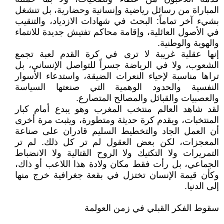
المباراة من رسائل رياضية وإنسانية وحضارية، بل تنشغل
بشيء آخر تماماً: البحث في شهادات الازدياد، والتنقيب
في الأصول العائلية، وإقامة محاكم تفتيش جديدة للانتماء
والهوية والوطنية.
إنها عقلية غريبة لا ترى في كرة القدم لعبة تجمع
الشعوب، ولا في الرياضة جسراً للتواصل الإنساني، بل
تراها مناسبة لإحياء النعرات الضيقة، واستدعاء الأسوار
النفسية والحدود الوهمية التي صنعتها السياسة
والعصبيات والقبائل والمصالح المتصارع.
لقد شاهد العالم منتخب المغرب وهو يبدع أمام كبار
المنتخبات، ويقدم كرة حديثة ومتطورة، ويثبت مرة أخرى
أن العمل الجاد والتخطيط السليم قادران على صناعة
المعجزات، لكن بعض العقول لم تر كل ذلك. لم تر
التمريرات ولا التكتيك ولا الروح القتالية ولا الانضباط
الجماعي، بل رأت فقط مكان ولادة هذا اللاعب أو ذاك،
وكأن قيمة الإنسان تختزل في بقعة جغرافية خرج منها
إلى الدنيا.
سقوط الفكر القبلي في زمن العولمة