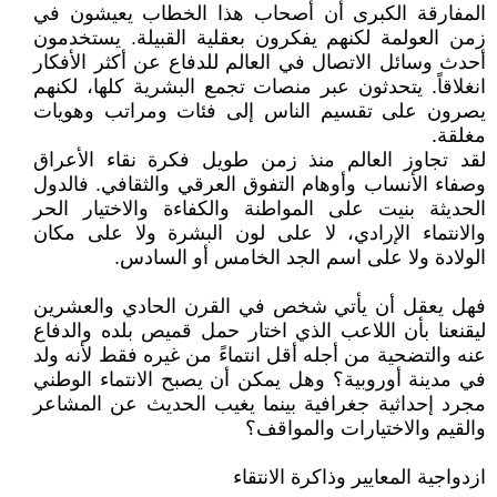
المفارقة الكبرى أن أصحاب هذا الخطاب يعيشون في
زمن العولمة لكنهم يفكرون بعقلية القبيلة. يستخدمون
أحدث وسائل الاتصال في العالم للدفاع عن أكثر الأفكار
انغلاقاً. يتحدثون عبر منصات تجمع البشرية كلها، لكنهم
يصرون على تقسيم الناس إلى فئات ومراتب وهويات
مغلقة.
لقد تجاوز العالم منذ زمن طويل فكرة نقاء الأعراق
وصفاء الأنساب وأوهام التفوق العرقي والثقافي. فالدول
الحديثة بنيت على المواطنة والكفاءة والاختيار الحر
والانتماء الإرادي، لا على لون البشرة ولا على مكان
الولادة ولا على اسم الجد الخامس أو السادس.
فهل يعقل أن يأتي شخص في القرن الحادي والعشرين
ليقنعنا بأن اللاعب الذي اختار حمل قميص بلده والدفاع
عنه والتضحية من أجله أقل انتماءً من غيره فقط لأنه ولد
في مدينة أوروبية؟ وهل يمكن أن يصبح الانتماء الوطني
مجرد إحداثية جغرافية بينما يغيب الحديث عن المشاعر
والقيم والاختيارات والمواقف؟
ازدواجية المعايير وذاكرة الانتقاء