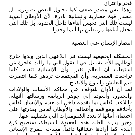
فخر واعتزاز.
وهذا ليس مصدر ضعف كما يحاول البعض تصويره، بل
مصدر قوة حضارية وإنسانية نادرة، لأن الأوطان القوية
ليست تلك التي تحبس أبناءها داخل الحدود، بل تلك التي
تجعل أبناءها مرتبطين بها أينما وجدوا.
انتصار الإنسان على العصبية
المشكلة الحقيقية ليست في اللاعبين الذين ولدوا خارج
أوطانهم الأصلية، بل في العقول التي ما زالت عاجزة عن
استيعاب أن العالم تغير، وأن الإنسانية تتقدم كلما
تراجعت العنصرية، وأن المجتمعات تزدهر كلما انتصرت
قيم التعايش والتنوع والانفتاح.
لقد آن الأوان للتوقف عن محاكم الأنساب والولادات
والجذور، والعودة إلى جوهر الرياضة ورسالتها النبيلة.
فاللاعب يُقاس بما يقدمه داخل الملعب، والإنسان يُقاس
بأخلاقه ومواقفه وأعماله، والأوطان تُقاس بقدرتها على
احتضان أبنائها لا بعدد الكيلومترات التي تفصلهم عنها.
وحين يدرك العالم هذه الحقيقة البسيطة، ستصبح كرة
القدم كما أرادها عشاقها دائماً: مساحة للفرح الإنساني