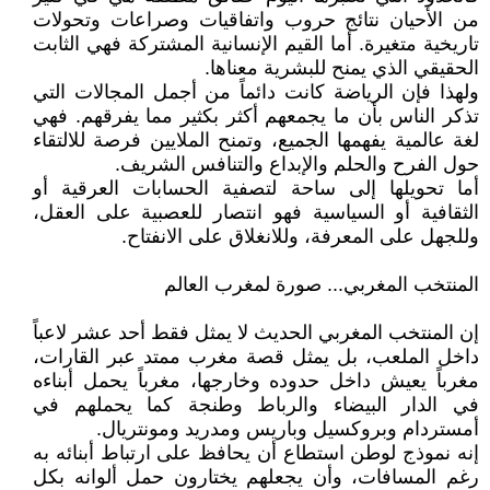
من الأحيان نتائج حروب واتفاقيات وصراعات وتحولات
تاريخية متغيرة. أما القيم الإنسانية المشتركة فهي الثابت
الحقيقي الذي يمنح للبشرية معناها.
ولهذا فإن الرياضة كانت دائماً من أجمل المجالات التي
تذكر الناس بأن ما يجمعهم أكثر بكثير مما يفرقهم. فهي
لغة عالمية يفهمها الجميع، وتمنح الملايين فرصة للالتقاء
حول الفرح والحلم والإبداع والتنافس الشريف.
أما تحويلها إلى ساحة لتصفية الحسابات العرقية أو
الثقافية أو السياسية فهو انتصار للعصبية على العقل،
وللجهل على المعرفة، وللانغلاق على الانفتاح.
المنتخب المغربي... صورة لمغرب العالم
إن المنتخب المغربي الحديث لا يمثل فقط أحد عشر لاعباً
داخل الملعب، بل يمثل قصة مغرب ممتد عبر القارات،
مغرباً يعيش داخل حدوده وخارجها، مغرباً يحمل أبناءه
في الدار البيضاء والرباط وطنجة كما يحملهم في
أمستردام وبروكسيل وباريس ومدريد ومونتريال.
إنه نموذج لوطن استطاع أن يحافظ على ارتباط أبنائه به
رغم المسافات، وأن يجعلهم يختارون حمل ألوانه بكل