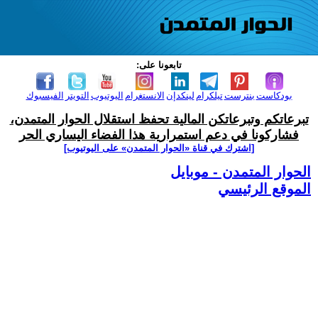
تابعونا على:
بودكاست
بنترست
تيلكرام
لينكدإن
الانستغرام
اليوتيوب
التويتر
الفيسبوك
تبرعاتكم وتبرعاتكن المالية تحفظ استقلال الحوار المتمدن،
فشاركونا في دعم استمرارية هذا الفضاء اليساري الحر
[اشترك في قناة ‫«الحوار المتمدن» على اليوتيوب]
الحوار المتمدن - موبايل
الموقع الرئيسي