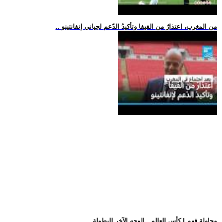
.. من المغرب، اعتذارٌ من الفيفا وتأكيدُ الدّعم لجياني إنفانتينو
.. محاولة فهم | كأس العالم.. الوجه الآخر للبطولة