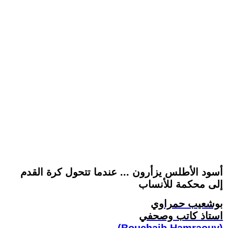
أسود الأطلس يزأرون ... عندما تتحول كرة القدم
إلى محكمة للأنساب
بوشعيب حمراوي
استاذ كاتب وصحفي
(Bouchaib Hamraouy)