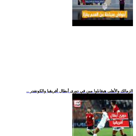
.. الزمالك والأهلى هيقابلوا مين في دورى أبطال أفريقيا والكونفدر