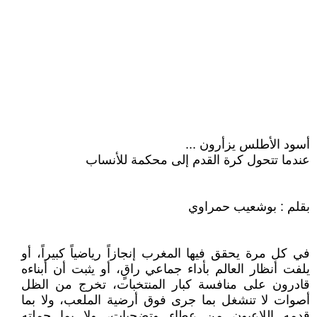
أسود الأطلس يزأرون ...
عندما تتحول كرة القدم إلى محكمة للأنساب
بقلم : بوشعيب حمراوي
في كل مرة يحقق فيها المغرب إنجازاً رياضياً كبيراً، أو
يلفت أنظار العالم بأداء جماعي راقٍ، أو يثبت أن أبناءه
قادرون على منافسة كبار المنتخبات، تخرج من الظل
أصوات لا تنشغل بما جرى فوق أرضية الملعب، ولا بما
قدمه اللاعبون من عطاء وتضحيات، ولا بما حملته