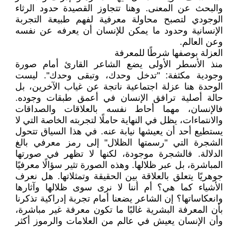
والبحث عن المعنى. وهنا تتجاوز القصيدة حدود الرثاء
الوجودي لتصبح محاولة معرفية لفهم طبيعة التجربة
الإنسانية وحدود ما يمكن للإنسان أن يعرفه عن نفسه
وعن العالم.
العزلة بوصفها شرطًا للمعرفة
منذ الأسطر الأولى يضع الشاعر القارئ أمام صورة
وجودية مكثفة: "تدخل وحدك، وتبقى وحدك". ليست
الوحدة هنا عزلة اجتماعية ناتجة عن غياب الآخرين، بل
حالة أصلية ترافق الإنسان في أعمق طبقات وجوده.
فالإنسان، مهما أحاط نفسه بالعلاقات والصداقات
والانتماءات، يظل في النهاية حاملًا لتجربته الخاصة التي لا
يستطيع أحد أن يعيشها نيابة عنه. في هذا السياق تتحول
الشجرة التي "رسمتها الظلال" إلى رمز معرفي بالغ
الدلالة. فالشجرة موجودة، لكنها لا تظهر في صورتها
المباشرة، بل عبر ظلالها. وهذه الصورة تثير سؤالًا معرفيًا
جوهريًا يتعلق بالعلاقة بين الحقيقة وتمثلاتها. هل نعرف
الأشياء كما هي؟ أم أننا لا نرى سوى ظلالها وآثارها
وانعكاساتها؟ إن الشاعر يضعنا أمام تجربة إدراكية تذكرنا
بأن المعرفة البشرية غالبًا ما تكون معرفة غير مباشرة،
وأن الإنسان يعيش في عالم من العلامات والرموز أكثر