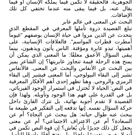
الجوهرية. فالحقيقة لا تكمن فيما يملكه الإنسان أو فيما
يقال عنه، بل فيما يبقى منه عندما تختفي كل تلك
الإضافات.
البحث عن المعنى في عالم عابر
تبلغ القصيدة ذروة تأملها المعرفي في المقطع الذي
يتحدث عن الذين مروا في حياة الإنسان بوصفهم "غيوماً
أمطرت قطرات المواسم". فالعلاقات الإنسانية، على
أهميتها، تبدو عابرة ومؤقتة. الناس يأتون ويذهبون، بينما
يبقى السؤال الأعمق معلقًا: ما المعنى الذي يمكن أن
يمنح هذه الرحلة قيمة تتجاوز عابريتها؟ إن الشاعر يميز
بين البحث عن الأنفاس والبحث عن المعنى. فالأنفاس
تشير إلى البقاء البيولوجي، أما المعنى فيشير إلى البقاء
الرمزي والروحي. وهنا تظهر إحدى أهم الأفكار المعرفية
في النص: الحياة لا تُختزل في استمرار الوجود الفيزيائي،
بل في القدرة على فهم هذا الوجود وتأويله. ولهذا فإن
القصيدة لا تقدم أجوبة نهائية، بل تترك القارئ داخل
حركة السؤال نفسه. إنها تدفعه إلى التفكير في طبيعة ما
يبحث عنه طوال حياته: هل يبحث عن النجاة؟ أم عن
السعادة؟ أم عن الاعتراف الاجتماعي؟ أم عن معنى
يجعل كل ذلك جديرًا بأن يُعاش؟ إن قوة النص تكمن في
أنه لا يفرض تفسيرًا واحدًا، بل يفتح أفقًا واسعًا للتأويل