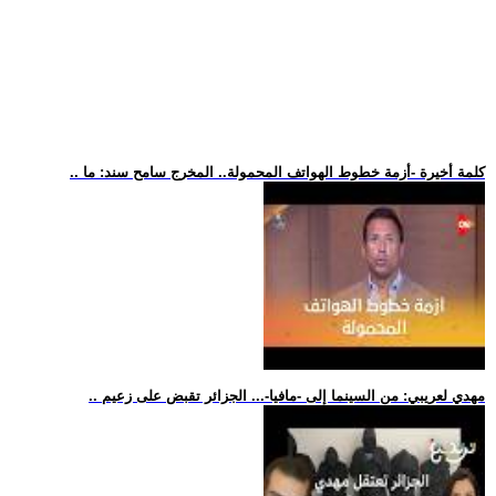
.. كلمة أخيرة -أزمة خطوط الهواتف المحمولة.. المخرج سامح سند: ما
.. مهدي لعريبي: من السينما إلى -مافيا-... الجزائر تقبض على زعيم