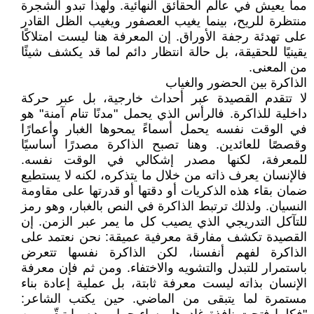
مما يعيش في عالم الحقائق النهائية. ولهذا تبدو الشجرة
منتظرة للريح، بينما يغيب العصفور ويغيب الظل القادر
على تهدئة رجفة الأوراق. إن المعرفة هنا ليست امتلاكًا
يقينيًا للحقيقة، بل حالة انتظار دائم لما قد يكشف شيئًا
من المعنى.
الذاكرة بين الحضور والغياب
لا تتقدم القصيدة عبر أحداث خارجية، بل عبر حركة
داخلية للذاكرة. فالرأس الذي يحمل "مدنًا تنام آمنة" هو
في الوقت نفسه يحمل أسماءً يمحوها الغبار وأعمارًا
وقصصًا للعائدين. وهنا تصبح الذاكرة مصدرًا أساسيًا
للمعرفة، لكنها مصدر إشكالي في الوقت نفسه.
فالإنسان يعرف ذاته من خلال ما يتذكره، لكنه لا يستطيع
ضمان بقاء هذه الذكريات أو دقتها أو قدرتها على مقاومة
النسيان. ولذلك ترتبط الذاكرة في النص بالغبار، وهو رمز
للتآكل التدريجي الذي يصيب كل ما يمر عبر الزمن. إن
القصيدة تكشف مفارقة معرفية عميقة: نحن نعتمد على
الذاكرة لفهم أنفسنا، لكن الذاكرة نفسها تتعرض
باستمرار للتبدل والتشويه والاختفاء. ومن ثم فإن معرفة
الإنسان بذاته ليست معرفة ثابتة، بل عملية إعادة بناء
مستمرة لما يتبقى من الماضي. حين يكتب الشاعر: