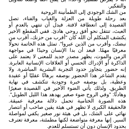
والتفكير.
من الشك الوجودي إلى الطمأنينة الروحية
بعد رحلة طويلة من العزلة والغياب والفناء، تصل
القصيدة إلى انعطافة لافتة. فبدل أن تنتهي بالعدم أو
العبث، تنتقل نحو أفق روحي هادئ. ففي المقطع الأخير
يكتشف المتكلم أن الله كان "أقرب من حزنك، أقرب من
نبضك، وأقرب من الذين عبروا". تمثل هذه الخاتمة تحولًا
معرفيًا مهمًا. فبعد أن بدا الإنسان وحيدًا في مواجهة
الزمن والموت، يظهر مصدر جديد للمعنى لا يعتمد على
الذاكرة أو الإدراك الحسي أو العلاقات الإنسانية العابرة.
إنه حضور يتجاوز حدود التجربة البشرية المباشرة. ولا
يقدم الشاعر هذا الحضور بوصفه برهانًا عقليًا أو عقيدة
وعظية، بل بوصفه خبرة وجودية تتكشف في نهاية
الطريق. ولذلك يأتي الضوء الأخير في القصيدة صغيرًا
وهادئًا: "وفي الروح ضوء صغير يهدهد هذا الليل الطويل".
هذه الصورة الختامية تحمل دلالة معرفية عميقة.
فالحقيقة الكبرى لا تظهر في هيئة يقين صاخب أو انتصار
نهائي على الشك، بل في هيئة نور صغير يكفي لمواصلة
السير. إنها معرفة متواضعة لكنها مطمئنة، معرفة تعترف
بحدود الإنسان دون أن تستسلم للعدم.