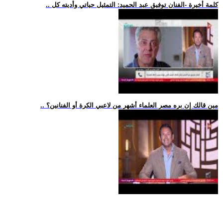
.. كلمة أخيرة -الفنان توفيق عبد الحميد: التمثيل حياتي وأديته كل
.. مين قالك إن بره مصر العلماء أشهر من لاعبي الكرة أو الفنانين؟