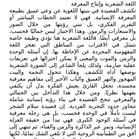
اللغة الشعرية وإنتاج المعرفة
تكشف القصيدة في بنيتها اللغوية عن وعي عميق بطبيعة
المعرفة الإنسانية. فهي لا تعتمد الخطاب المباشر أو
التقرير الفكري، بل تبني رؤيتها من خلال الصور
والاستعارات والرموز. وهذا الاختيار ليس جماليًا فحسب،
بل معرفي أيضًا. فاللغة الشعرية هنا تؤدي وظيفة خاصة
تتمثل في الاقتراب من المناطق التي تعجز اللغة
المفهومية المجردة عن الإحاطة بها. إن أسئلة الوحدة
والزمن والموت والمعنى لا يمكن اختزالها في تعريفات
عقلية صارمة، ولذلك يلجأ الشاعر إلى الصورة الشعرية
بوصفها أداة للكشف. وهكذا تتحول النجمة والبيت
المهجور والنهر العميق والباب الأخير إلى مفاهيم معرفية
مجسدة، تجعل القارئ يعيش الفكرة بدل أن يكتفي
بفهمها نظريًا. ومن خلال هذا التداخل بين الجمالي
والمعرفي تنجح القصيدة في بناء رؤية إنسانية شاملة
تتجاوز حدود التجربة الفردية. إن قصيدة سلام الشجر
ليست تأملًا في الوحدة فحسب، بل هي رحلة معرفية
في أسئلة الوجود الكبرى. فهي تبدأ من حقيقة العزلة
الإنسانية، وتمر عبر الذاكرة والزمن والفناء، ثم تنتهي إلى
أفق من الطمأنينة الروحية التي لا تلغي الشك تمامًا، لكنها