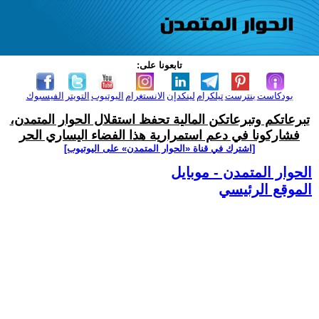
تابعونا على:
بودكاست
بنترست
تيلكرام
لينكدإن
الانستغرام
اليوتيوب
التويتر
الفيسبوك
تبرعاتكم وتبرعاتكن المالية تحفظ استقلال الحوار المتمدن،
فشاركونا في دعم استمرارية هذا الفضاء اليساري الحر
[اشترك في قناة ‫«الحوار المتمدن» على اليوتيوب]
الحوار المتمدن - موبايل
الموقع الرئيسي