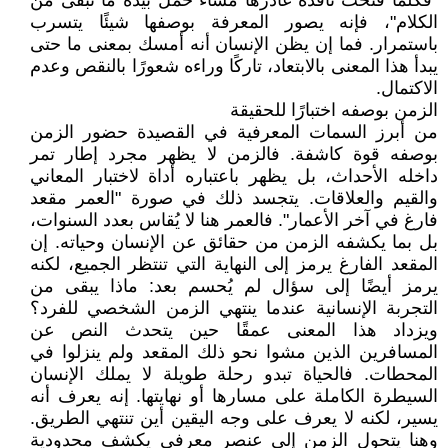
"فكلما فتحت نافذة غادرها مساء حمل بيده ما تبقّى من
الكلام"، فإنه يصور المعرفة بوصفها شيئًا يتسرب
باستمرار. فما إن يظن الإنسان أنه أمسك بمعنى ما حتى
يبدأ هذا المعنى بالابتعاد، تاركًا وراءه شعورًا بالنقص وعدم
الاكتمال.
الزمن بوصفه اختبارًا للحقيقة
من أبرز السمات المعرفية في القصيدة حضور الزمن
بوصفه قوة كاشفة. فالزمن لا يظهر مجرد إطار تمر
داخله الأحداث، بل يظهر باعتباره أداة لاختبار المعاني
والقيم والعلاقات. يتجسد ذلك في صورة "العمر مقعد
فارغ في آخر الأعمار". فالعمر هنا لا يُقاس بعدد السنوات،
بل بما يكشفه الزمن من حقائق عن الإنسان وحياته. إن
المقعد الفارغ يرمز إلى النهاية التي تنتظر الجميع، لكنه
يرمز أيضًا إلى سؤال لم يُحسم بعد: ماذا يبقى من
التجربة الإنسانية عندما ينتهي الزمن الشخصي للفرد؟
ويزداد هذا المعنى عمقًا حين يتحدث النص عن
المسافرين الذين مشوا نحو ذلك المقعد ولم ينزلوا في
المحطات. فالحياة تبدو رحلة طويلة لا يملك الإنسان
السيطرة الكاملة على مسارها أو نهايتها. إنه يعرف أنه
يسير، لكنه لا يعرف على وجه اليقين أين تنتهي الطريق.
وهنا يتحول الزمن إلى عنصر معرفي يكشف محدودية