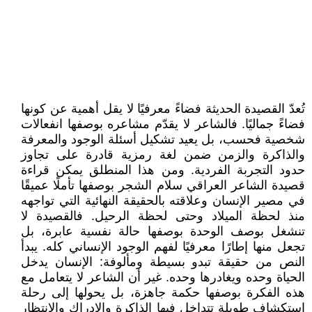
تُعدّ القصيدة الحديثة فضاءً معرفيًا لا يقل أهمية عن كونها
فضاءً جماليًا. فالشاعر لا يقدّم مشاعره بوصفها انفعالات
شخصية فحسب، بل يعيد تشكيل أسئلة الوجود والمعرفة
والذاكرة والزمن ضمن لغة رمزية قادرة على تجاوز
حدود التجربة الفردية. ومن هذا المنطلق يمكن قراءة
قصيدة الشاعر العراقي سلام الشجر بوصفها تأملًا عميقًا
في مصير الإنسان وعلاقته بالحقيقة النهائية التي تواجهه
منذ لحظة الميلاد وحتى لحظة الرحيل. فالقصيدة لا
تنشغل بوصف الوحدة بوصفها حالة نفسية عابرة، بل
تجعل منها إطارًا معرفيًا لفهم الوجود الإنساني كله. يبدأ
النص من حقيقة تبدو بسيطة ومألوفة: الإنسان يدخل
الحياة وحده ويغادرها وحده. غير أن الشاعر لا يتعامل مع
هذه الفكرة بوصفها حكمة جاهزة، بل يحولها إلى رحلة
استكشاف طويلة تتداخل فيها الذاكرة والإدراك والانتظار