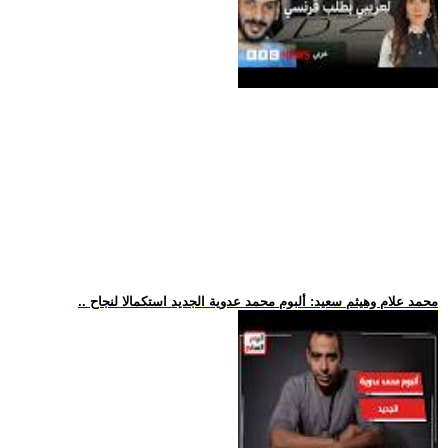
.. محمد علام وهيثم سعيد: ألبوم محمد عدوية الجديد استكمالا لنجاح