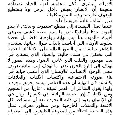
الإدراك البشري. فكل محاولة لفهم الحياة تصطدم
بحقيقة أن الإنسان يعيش داخل الزمن ولا يستطيع
الوقوف خارجه لرؤية الصورة كاملة.
صور الفناء وإعادة تعريف الذات
عندما تصل القصيدة إلى مقطع "ستموت وحدك"، لا يبدو
الموت حدثًا مأساويًا بقدر ما يبدو لحظة كشف معرفي
أخيرة. فالموت هنا ليس نهاية بيولوجية فقط، بل لحظة
سقوط الأوهام التي أحاطت بالذات طوال حياتها. يستخدم
الشاعر سلسلة من الصور الدالة على الانطفاء: النجمة
التي تختفي في سماء خالية، والضياء الذي ينطفئ في
بيت مهجور، والقلب الذي غادره الضوء. وهذه الصور لا
تهدف إلى إثارة الحزن بقدر ما تهدف إلى إعادة تعريف
معنى الوجود الإنساني. فالإنسان الذي أمضى حياته في
بناء صورته الاجتماعية واكتساب الألقاب والعلاقات
يكتشف في النهاية أن هذه العناصر ليست جوهر وجوده.
ولهذا يقول الشاعر إن العمر سيقف "عارياً من الضجيج
ومن الألقاب". إن الحقيقة النهائية التي يكشفها الزمن هي
أن الإنسان يعود إلى ذاته المجردة بعد أن تتساقط كل
الأقنعة والتمثلات الخارجية. ومن منظور معرفي، تمثل
هذه اللحظة انتقالًا من المعرفة الظاهرية إلى المعرفة