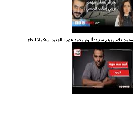
.. محمد علام وهيثم سعيد: ألبوم محمد عدوية الجديد استكمالا لنجاح