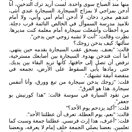
منها منذ الصباح سوى واحدة. لست أريد ترك التدخين، أنا
أدخن بمزاجي لا بمزاج السيجارة. السيجارة عندي أنثى،
عندهم مجرد دخان. لا أدخن أمام أمي وأبي، ولا أمام
تلاميذ مدرسة السموأل في الخالص النائمة قرب دجلة.
مرة أخطأت وأشعلت سيجارة أمام معلمة كنت مديرها.
نظرت وقالت: "أنت لا تشبه زوجي حين يدخن".
سألتها: كيف يدخن زوجك؟
قالت: "بعنف. يسحق عقب السيجارة بقدمه حين ينتهي.
أما أنت فتدخن بهدوء. السيجارة بين أصابعك مسترخية،
ترفض أن تصل إلى حافتها، كأنها تريد البقاء بين يديك.
حتى رمادها يأبى السقوط على الأرض، تجمعه في
منفضة أنيقة تشبهك".
قلت: "زوجك يدخن سيجارة من تبغ وورق، وأنا أتنفس
سيجارة. هذا هو الفرق".
من تقود السيارة في سوسة قالت: "هذا كورنيش بو
جعفر".
قلت: "أكيد يزدحم يوم الأحد؟"
قالت: "نعم، يوم العطلة. تعرف أن عطلتنا الأحد".
قلت: "أعرف، هذا إرث فرنسي. عطلتنا جمعة وسبت كما
تعلمين. بعضنا يصلي الجمعة خلف إمام لا يعرفه، وبعضنا