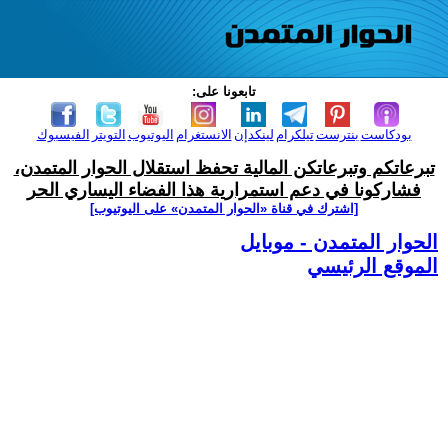
تابعونا على:
بودكاست
بنترست
تيلكرام
لينكدإن
الانستغرام
اليوتيوب
التويتر
الفيسبوك
تبرعاتكم وتبرعاتكن المالية تحفظ استقلال الحوار المتمدن،
فشاركونا في دعم استمرارية هذا الفضاء اليساري الحر
[اشترك في قناة ‫«الحوار المتمدن» على اليوتيوب]
الحوار المتمدن - موبايل
الموقع الرئيسي