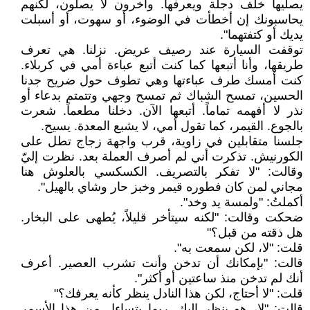
يصليها خلف دجلة ويعرفها. وآخرون لا يصلون، لكنهم
يحاسبونك إن أخطأت في الوضوء، أو سهوت، أو أسبلت
يديك أو كتفتهما".
توقفت السيارة عند رصيف عريض. نزلنا. هي تعرف
طريقها، وأنا أتبعها كما كنت أتبع عباءة أمي في كربلاء.
كنت أمسك طرف عباءتها وهي تطوف حول ضريح جدنا
الحسين، تمسح الشباك ثم تمسح وجهي وتتمتم بدعاء أو
نذر لا أفهمه تماماً. أتبعها الآن. دخلنا مطعماً. شعرت
بالجوع. القيمر، كما تقول أمي، لا يشبع المعدة. يسيح.
جلسنا متقابلين في زاوية، قرب واجهة زجاج تطل على
الكورنيش. تذكرت أني لم أصرف العملة بعد. نظرت إليّ
وقالت: "لا تفكر بالتصريف. الكسكسي بالعلوش هنا
مجاني لمن كان فطوره قيمر وخبز حار وشاي بالهيل".
أكملتُ: "ولمسة يد وخد".
ضحكت وقالت: "لكنه سيتأخر قليلاً، يُطهى على البخار.
هل ذقته من قبل؟"
قلت: "لا، لكن سمعت به".
قالت: "بإمكانك أن تدخن وأنت تشرب العصير. أعرف
أنك لم تدخن منذ ساعتين أو أكثر".
قلت: "لا أحتاج، لكن هذا النادل ينظر كأنه يعرفك؟"
قالت: "لا، هو ينظر إليك. ربما يتساءل من هذا الأسمر