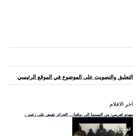
التعليق والتصويت على الموضوع في الموقع الرئيسي
اخر الافلام
.. مهدي لعريبي: من السينما إلى -مافيا-... الجزائر تقبض على زعيم