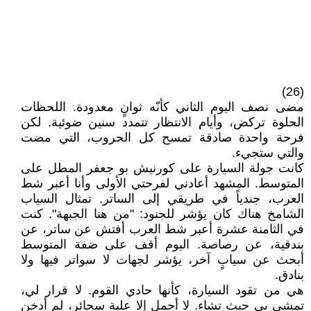
(26)
مضى نصف اليوم الثاني كأنّه ثوانٍ معدودة. اللحظات
الحلوة تركض، وأيام الانتظار تتمدد سنين ضوئية. لكن
فرحة واحدة صادقة تمسح كل الحروب، التي مضت
والتي ستجيء.
كانت جولة السيارة على كورنيش بو جعفر المطل على
المتوسط. المشهد أعادني لفرحتي الأولى وأنا أعبر شط
العرب، جندياً في طريقي إلى الساتر. تمثال السياب
الشامخ هناك كان يؤشر للجنود: "من هنا الجبهة". كنت
في الثامنة عشرة أعبر شط العرب أفتش عن ساتر، عن
بندقية، عن رصاصة. اليوم أقف على ضفة المتوسط
أبحث عن سيابٍ آخر، يؤشر لجهات لا سواتر فيها ولا
بنادق.
هي من تقود السيارة، كأنها حادي القوم. لا قرار لي،
تمشي بي حيث تشاء. لا أحمل إلا علبة سجائر، لم أدخن