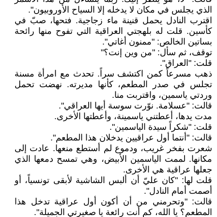
الذي يجلس في مكان لا يدخله إلا السياح الأوروبيون".
اقترب النادل يحمل قنينة ماء زجاجية. فتحها، صبّ في
كأسين. قلت له بلهجتي العراقية التي تفوح منها رائحة
بساتين الخالص: "ممنون أغاتي".
توقف، ثم سأل: "من وين إنت؟"
قلت: "العراق".
ذهب مسرعاً كمن اكتشف سراً. تحدث مع امرأة مسنة
تجلس في صدر المطعم، كأنها مديرته. نهضت تحمل
وردتي ياسمين، واقتربت منا.
قالت: "عسلامة. نوّرت سوسة أيها العراقي".
مدت يدها، أعطتني ياسمينة، وأعطتها الأخرى.
قلت: "شكراً سيدة الياسمين".
قالت: "أنتما أول عراقيين يدخلان هذا المطعم".
شعرت بفخر غريب، ودموع لم أستطع منعها. عادت إلى
مكانها. لممت الياسمين الأبيض، وهي تمسح دمعها الذي
جعلها عراقية هي الأخرى.
قلت لها: "كان عليّ أن ألبس الشاشية لأبقى تونسياً، أو
أصمت أمام النادل".
قالت: "وتحرمني من أن أكون أول عراقية تدخل هذا
المطعم؟ يا الله، كم أنت رائعة يا صغيرتي الجميلة".