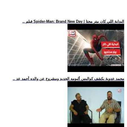
.. فيلم Spider-Man: Brand New Day | البداية اللي كان بيتر محتا
.. محمد عدوية يكشف كواليس ألبومه الجديد ومشروع عن والده أحمد عد