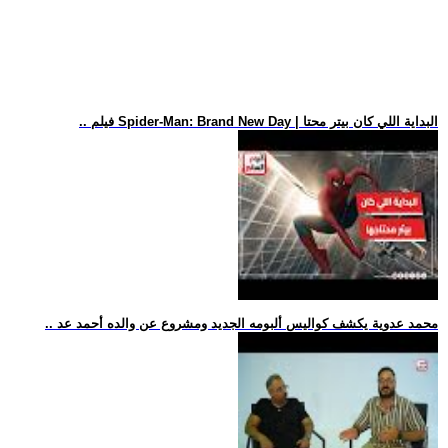
.. فيلم Spider-Man: Brand New Day | البداية اللي كان بيتر محتا
.. محمد عدوية يكشف كواليس ألبومه الجديد ومشروع عن والده أحمد عد