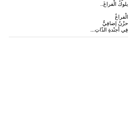
يلوكُ الْفراغَ..
الْفراغُ
حزْنٌ إضافِيٌّ
فِي أجنْدةِ الذّاتِ...