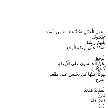
سنونُ الْحزْنِ تمْتدُّ عبْرَ الزّمنِ الْميّتِ
عنْكبوتًا
يلْتهمُ رأْسَهُ
تتمدّدُ علَى أريكةِ الْوجعِ...
الْوجعُ
نحْنُ الْجالسونَ علَى الْأريكةِ
لَا عكّازةَ
نتوكّأُ عليْهَا كيْ نجْلسَ علَى مقْعدِ
الْفرحِ..
الْمقْعدُ مُقْعَدٌ
فارغٌ
فاغرٌ فاهُ
أدْردُ