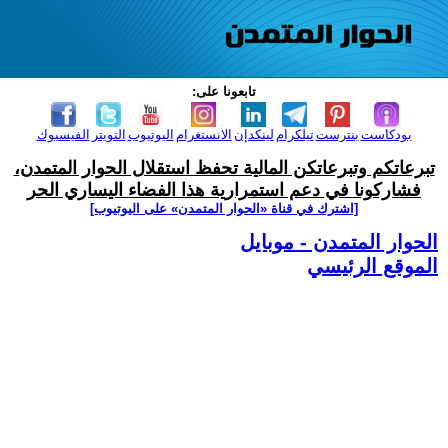
تابعونا على:
بودكاست
بنترست
تيلكرام
لينكدإن
الانستغرام
اليوتيوب
التويتر
الفيسبوك
تبرعاتكم وتبرعاتكن المالية تحفظ استقلال الحوار المتمدن،
فشاركونا في دعم استمرارية هذا الفضاء اليساري الحر
[اشترك في قناة ‫«الحوار المتمدن» على اليوتيوب]
الحوار المتمدن - موبايل
الموقع الرئيسي