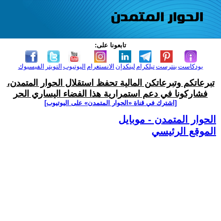
تابعونا على:
بودكاست
بنترست
تيلكرام
لينكدإن
الانستغرام
اليوتيوب
التويتر
الفيسبوك
تبرعاتكم وتبرعاتكن المالية تحفظ استقلال الحوار المتمدن،
فشاركونا في دعم استمرارية هذا الفضاء اليساري الحر
[اشترك في قناة ‫«الحوار المتمدن» على اليوتيوب]
الحوار المتمدن - موبايل
الموقع الرئيسي