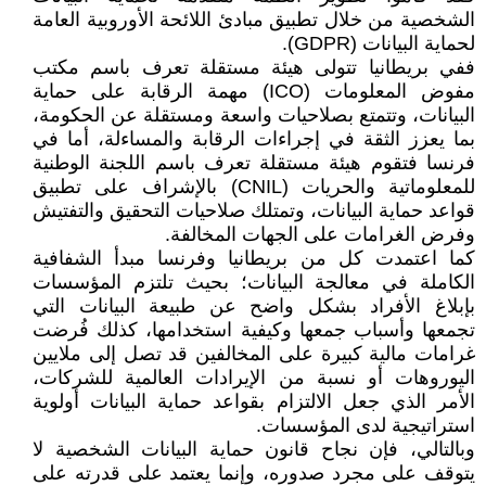
الشخصية من خلال تطبيق مبادئ اللائحة الأوروبية العامة
لحماية البيانات (GDPR).
ففي بريطانيا تتولى هيئة مستقلة تعرف باسم مكتب
مفوض المعلومات (ICO) مهمة الرقابة على حماية
البيانات، وتتمتع بصلاحيات واسعة ومستقلة عن الحكومة،
بما يعزز الثقة في إجراءات الرقابة والمساءلة، أما في
فرنسا فتقوم هيئة مستقلة تعرف باسم اللجنة الوطنية
للمعلوماتية والحريات (CNIL) بالإشراف على تطبيق
قواعد حماية البيانات، وتمتلك صلاحيات التحقيق والتفتيش
وفرض الغرامات على الجهات المخالفة.
كما اعتمدت كل من بريطانيا وفرنسا مبدأ الشفافية
الكاملة في معالجة البيانات؛ بحيث تلتزم المؤسسات
بإبلاغ الأفراد بشكل واضح عن طبيعة البيانات التي
تجمعها وأسباب جمعها وكيفية استخدامها، كذلك فُرضت
غرامات مالية كبيرة على المخالفين قد تصل إلى ملايين
اليوروهات أو نسبة من الإيرادات العالمية للشركات،
الأمر الذي جعل الالتزام بقواعد حماية البيانات أولوية
استراتيجية لدى المؤسسات.
وبالتالي، فإن نجاح قانون حماية البيانات الشخصية لا
يتوقف على مجرد صدوره، وإنما يعتمد على قدرته على