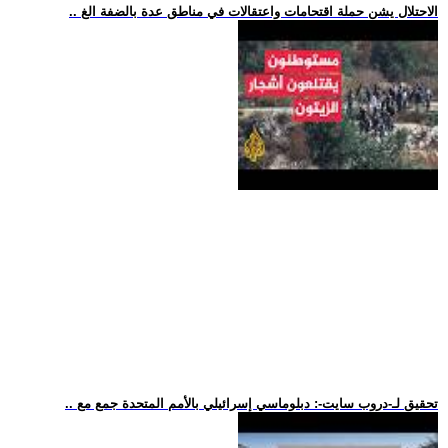
.. الاحتلال يشن حملة اقتحامات واعتقالات في مناطق عدة بالضفة الغ
.. تحقيق لـ-دروب سايت-: دبلوماسي إسرائيلي بالأمم المتحدة جمع مع