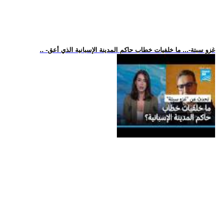
.. -غزو سبتة-... ما خلفيات خطاب حاكم المدينة الإسبانية الذي أعق