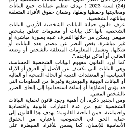
(24) لسنة 2023 ؛ بهدف تنظيم عمليات جمع البيانات
ومعالجتها وحفظها ونقلها، وضمان حقوق الأفراد المتعلقة
ببياناتهم الشخصية.
عرف قانون حماية البيانات الشخصية الأردني البيانات
الشخصية بأنها:"كل بيانات أو معلومات تتعلق بشخص
طبيعي ويمكن من خلالها التعرف عليه بصورة مباشرة أو
غير مباشرة، بغض النظر عن مصدر هذه البيانات أو
شكلها، وتشمل المعلومات المتعلقة بالشخص أو وضعه
العائلي أو أماكن تواجده،".
كما أورد القانون مفهوم البيانات الشخصية الحساسة،
وهي البيانات التي تكشف عن الأصل أو العرق أو الآراء
السياسية أو المعتقدات الدينية أو الحالة الصحية أو المالية
أو البيانات الجينية والبيومترية وغيرها من المعلومات التي
قد يؤدي إفشاؤها أو إساءة استخدامها إلى إلحاق الضرر
بالشخص المعني.
ومن الجدير ذكره، أن أهمية وجود قانون لحماية البيانات
الشخصية تنبع من عدة اعتبارات قانونية واقتصادية
واجتماعية، فمن الناحية القانونية؛ يهدف هذا القانون إلى
حماية الحق في الخصوصية باعتباره من الحقوق
الأساسية للإنسان، كما يضمن للأفراد السيطرة على