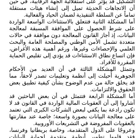
التشكيل قد يؤثر على استقلالية الجهة الرقابية، في حين
أن الاتجاهات الحديثة تميل إلى إنشاء هيئات مستقلة
تماماً عن السلطة التنفيذية لضمان الحياد والفعالية.
أما المشكلة الثانية فتتعلق بالاستثناءات الواسعة الواردة
على شرط الحصول على الموافقة المسبقة لمعالجة
البيانات، إذ أجاز القانون المعالجة دون موافقة في حالات
متعددة تشمل الأمن الوطني والمصلحة العامة والبحث
العلمي والإحصاءات وغيرها، ورغم أهمية هذه الأغراض،
فإن اتساع نطاق الاستثناءات قد يؤدي إلى تقليص الحماية
المقررة للأفراد.
وتتمثل المشكلة الثالثة في أن العديد من الأحكام
الجوهرية أُحيلت إلى أنظمة وتعليمات تصدر لاحقاً، مما
قد يخلق حالة من عدم الوضوح بشأن كيفية تطبيق بعض
الحقوق والالتزامات.
أما المشكلة الرابعة فتتمثل في أن بعض الباحثين قد
أشاروا إلى أن العقوبات المالية الواردة في القانون قد لا
تكون رادعة بما يكفي لبعض الشركات الكبرى التي تعتمد
على معالجة البيانات بصورة واسعة؛ خاصة عند مقارنتها
بالعقوبات المفروضة في التشريعات الأوروبية.
وعروجًا على الدول المتقدمة، وخاصة بريطانيا وفرنسا،
فقد قاموا تطوير أنظمة متقدمة لحماية البيانات