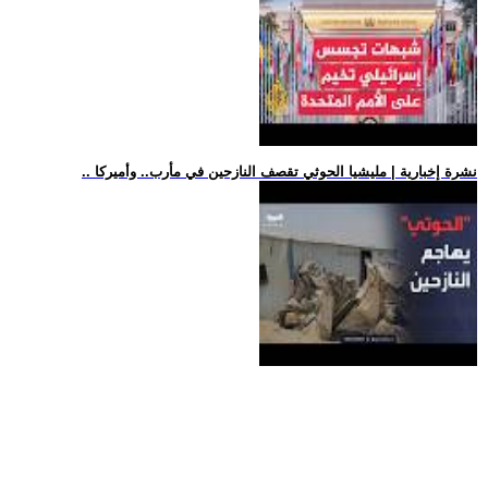
.. نشرة إخبارية | مليشيا الحوثي تقصف النازحين في مأرب.. وأميركا