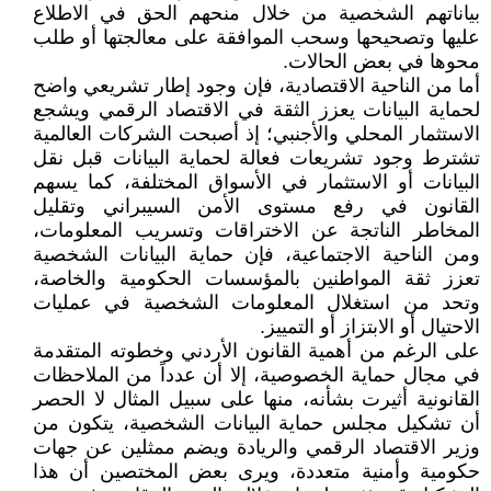
بياناتهم الشخصية من خلال منحهم الحق في الاطلاع
عليها وتصحيحها وسحب الموافقة على معالجتها أو طلب
محوها في بعض الحالات.
أما من الناحية الاقتصادية، فإن وجود إطار تشريعي واضح
لحماية البيانات يعزز الثقة في الاقتصاد الرقمي ويشجع
الاستثمار المحلي والأجنبي؛ إذ أصبحت الشركات العالمية
تشترط وجود تشريعات فعالة لحماية البيانات قبل نقل
البيانات أو الاستثمار في الأسواق المختلفة، كما يسهم
القانون في رفع مستوى الأمن السيبراني وتقليل
المخاطر الناتجة عن الاختراقات وتسريب المعلومات،
ومن الناحية الاجتماعية، فإن حماية البيانات الشخصية
تعزز ثقة المواطنين بالمؤسسات الحكومية والخاصة،
وتحد من استغلال المعلومات الشخصية في عمليات
الاحتيال أو الابتزاز أو التمييز.
على الرغم من أهمية القانون الأردني وخطوته المتقدمة
في مجال حماية الخصوصية، إلا أن عدداً من الملاحظات
القانونية أثيرت بشأنه، منها على سبيل المثال لا الحصر
أن تشكيل مجلس حماية البيانات الشخصية، يتكون من
وزير الاقتصاد الرقمي والريادة ويضم ممثلين عن جهات
حكومية وأمنية متعددة، ويرى بعض المختصين أن هذا