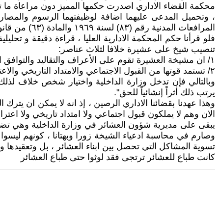
محكمة القضاء الاداري اصدرت حكمها المميز دون مراعاة ما ت
المرافعات المدنية رقم (۸۳) لسنة ١٩٦٩ والمادة (٦٣) من قانون المحاماة رقم (۱۷۳) لسنة ١٩٦٥ وصدر القرار بالاتفاق).
فلو قرأنا حكم المحكمة الادارية العليا ، قراءة دقيقة و تحلي
تنصيب شيخ على عشيرة خلافا لثلاث عناصر:
١/ ان مشيخة العشيرة تقوم على الأعراف والتقاليد والتوافق الداخلي لأبناء العشيرة.
٢/ تستمد قوتها من القبول الاجتماعي والامتداد التاريخي والاعتراف العرفي.
وبالتالي فإن تدخل وزارة الداخلية واختيار شخص خلاف لذلك 
يرتب ذلك أثراً إنشائياً للحق".
وهذا عهدنا بقضائنا الاداري الرصين ، إذ انه لا يمكن ان يت
الان وهم لا يملكون قبول اجتماعي ولا امتداد تاريخي ولا اع
يبقى على مديرية شؤون العشائر في وزارة الداخلية وهي تضطلع
وصارم في محاسبة ادعياء الشيخة زورا وبهتانا ، كونهم ليسو
تسوية المشاكل التي تحصل بين ابناء العشائر ، بل وتعقيدها وزي
كانت طباع للعشائر ترتجى فقد لوثوا حتى طباع العشائر