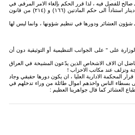
لح للفصل فيه ، لذا قرر الحكم بإلغاء الامر المرقم, في
، وتحميل المدعى عليهما اضافة لوظيفتهما الرسوم والمصاريف واتعاب محاماة وكيل المدعي مبلغا قدره (٢٥,٠٠٠) الف دينار استناداً الى حكم المادتين (١٦٦) و (٢١٤) من قانون
لى شؤون العشائر ودورها في تنظيم شؤونها ، وانما ليس لها
ارة على " على الجوانب التنظيمية أو التوثيقية دون أن
افاضل ان الاف الاشخاص الذين يدّعون المشيخة في العراق
جة وتزلف عند مكاتب الاحزاب !
ار المحكمة الادارية العليا ، ان يكون دورها حقيقي وجاد
على بسطاء الناس واخذهم اموال طائلة من وراء تدخلهم في
باع العشائر كما قال جواهرينا العظيم :