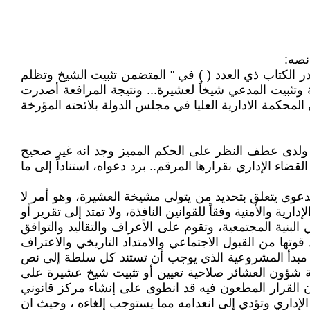
نصه:
صدر الكتاب ذي العدد ( ) في " المتضمن تثبيت الشيخ وتظلم
ة وتثبيت المدعي شيخاً لعشيرة... ونتيجة المرافعة أصدرت
المحكمة الادارية العليا في مجلس الدولة بلائحته المؤرخة
" ، ولدى عطف النظر على الحكم المميز وجد انه غير صحيح
ء الإداري بقرارها المرقم.. برد دعواه، استناداً إلى ما
دعوى يتعلق بتحديد من يتولى مشيخة العشيرة، وهو أمر لا
ية والأمنية وفقاً للقوانين النافذة، ولا تمتد إلى تقرير أو
لبنية المجتمعية، وتقوم على الأعراف والتقاليد والتوافق
وتها من القبول الاجتماعي والامتداد التاريخي والاعتراف
على مبدأ المشروعية الذي يوجب أن تستند كل سلطة إلى نص
ية شؤون العشائر صلاحية تعيين أو تثبيت شيخ عشيرة على
 إن القرار المطعون فيه قد انطوى على إنشاء مركز قانوني
إداري وتؤدي إلى انعدامه مما يستوجب إلغاءه ، وحيث ان