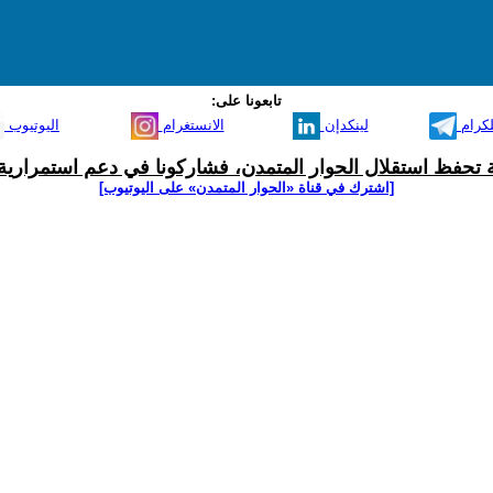
تابعونا على:
لكرام
لينكدإن
الانستغرام
اليوتيوب
ية تحفظ استقلال الحوار المتمدن، فشاركونا في دعم استمرارية 
[اشترك في قناة ‫«الحوار المتمدن» على اليوتيوب]