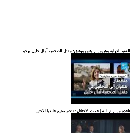
.. العفو الدولية وهيومن رايتس ووتش: مقتل الصحفية آمال خليل بهجو
.. نافذة من رام الله | قوات الاحتلال تقتحم مخيم قلنديا للاجئين