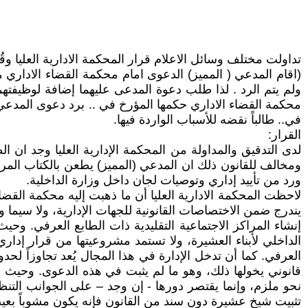
تداولت مختلف وسائل الاعلام قرار المحكمة الادارية العليا و
(اقام المدعي ( المميز) الدعوى امام محكمة القضاء الاداري م
ولم يتم الرد . لذا طلب دعوة المدعى عليهما إضافة لوظيفتهما
محكمة القضاء الاداري حكمها المؤرخ في .. برد دعوى المدعي.. 
في.. طالباً نقضه للأسباب الواردة فيها.
القرار:
لدى التدقيق والمداولة من المحكمة الإدارية العليا وجد ان
ومخالف للقانون ذلك ان المدعي (المميز) يطعن بالكتاب المرقم
ورد من تأييد إداري وتوصيات لجان داخل وزارة الداخلية.
لاحظت المحكمة الادارية العليا أن ما ذهبت إليه محكمة القض
يندرج ضمن الاختصاصات القانونية للجهات الإدارية، ولا سيما وزار
إنشاء المراكز الاجتماعية التقليدية ذات الطابع العرفي. وحي
الداخلي لأبناء العشيرة، ولا تستمد مشروعيتها من قرار إداري
العرفي. كما أن تدخل الإدارة في هذا المجال يُعد تجاوزاً ل
قانوني يخولها ذلك، وهو ما لم يثبت في هذه الدعوى. وحيث 
نحو ملزم، وإنما يقتصر دورها - إن وجد – على الجوانب التنظي
تثبيت شيخ عشيرة دون سند من القانون فإنه يكون مشوباً بعي