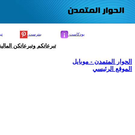
بودكاست
بنترست
تي
تبرعاتكم وتبرعاتكن المال
الحوار المتمدن - موبايل
الموقع الرئيسي