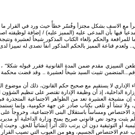
قُرأ مع الاسف بشكل مجتزأ وفُسّر خطأً حيث ورد في القرار ما 
دعياً فيها بأن المدعى عليه (المميز عليه) / إضافة لوظيفته ا
 للمرافعة والحكم بإلغاء الكتاب المذكور شيخاً لعشيرة ونتيج
ولعدم قناعة المميز بالحكم المذكور انفاً تصدى له تمييزا لدى 
 الطعن التمييزي مقدم ضمن المدة القانونية فقرر قبوله شكلا
...المتضمن تثبيت السيد شيخاً لعشيرة .. وقد قضت محكمة القضا
اء الإداري لا يستقيم مع صحيح حكم القانون، ذلك أن موضوع ال
ة الداخلية، إذ أن وظيفة الإدارة تقتصر على تنظيم الشؤون الإدار
ث إن مشيخة العشيرة تعد من الظواهر الاجتماعية المتجذرة في ا
، ولا تنشأ أو تلغى بكتاب صادر عن جهة حكومية، وإنما تستمد ق
حدود الاختصاص ومساساً باستقلال البنى الاجتماعية، وخروجاً 
لم يثبت وجود نص قانوني صريح يمنح وزارة الداخلية أو مدير
مية أو التوثيقية دون أن يرتب ذلك أثراً إنشائياً للحق. وحيث
ب عدم الاختصاص الجسيم، وهو من العيوب التي تصيب القرار ال