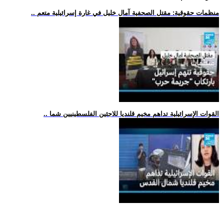
.. منظمات حقوقية: مقتل الصحفية آمال خليل في غارة إسرائيلية متعم
.. القوات الإسرائيلية تداهم مخيم قلنديا للاجئين الفلسطينيين شما