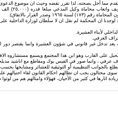
قدم مما أخل بصحته، لذا تقرر نقضه وحيث ان موضوع الدعوى صا
لية لوجدنا ان المحكمة لم تقل ان لا سلطان لوزارة الداخلية ع
يعد تدخل غير قانوني في شؤون العشيرة وانما يقتصر دور الوز
رك الحبل على القارب وهو ابن هذا المجتمع ويسمع مستشاروه ال
تراف عرفي ، وانما صور في الفيس بوك ومقاطع مع اناشيد مدبل
 بالجوانب التنظيمية أو التوثيقية للعشائر ومشايخها بحسب قر
ا سوى محتالون يجب ان تطالهم احكام القانون لقاء احتيالهم 
ادة اثارها في كثير من الأحيان، فهؤلاء وامثالهم هم من لوثوا ط