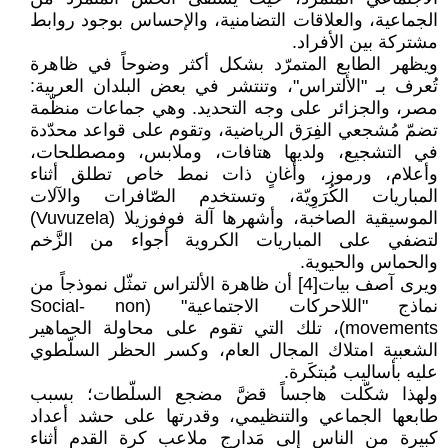
الجماعية، والعلاقات التضامنية، والإحساس بوجود روابط
مشتركة بين الأفراد.
ويظهر الطابع المتمرّد بشكل أكثر وضوحاً في ظاهرة
تُعرف بـ "الألتراس"، وتنتشر في بعض البلدان العربية:
مصر، والجزائر على وجه التحديد. وهي جماعات منظّمة
تضمّ مُشجعي الفِرَق الرياضية، وتقوم على قواعد محدّدة
في التشجيع، ولديها هتافات، وملابس، ومصطلحات،
وأعلام، ورموز، وأغانٍ ذات نمط خاص تطلق أثناء
المباريات الكُرَوِيّة، وتستخدم الصّافرات والآلات
الموسيقية الصاخبة، وأشهرها آلة فوفوزيلا (Vuvuzela)
لتضفي على المباريات الكروية أجواء من الزَّخم
والحماس والحيوية.
ويرى آصف بيات[4] أن ظاهرة الألتراس تمثّل نموذجاً من
نماذج "اللاحركات الاجتماعية" (Social- non
movements)، تلك التي تقوم على محاولة الجماهير
الشعبية امتلاك المجال العام، وكسر الحظر السلّطوي
عليه بأساليب مُبتكَرة.
ولهذا شكّلت هاجساً قضَّ مضجع السلّطات؛ بسبب
طابعها الجماعي والتنظيمي، وقدرتها على حشد أعداد
كبيرة من الناس إلى مَدارِج ملاعب كرة القدم أثناء