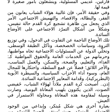
فارغين، عديمي المسئولية، وينشغلون بأمور صغيرة لا
قيمة لها.
وفي حقيقة الأمر، فإن غالبية هؤلاء الشباب يعانون من
الفقر، والبطالة، والاقصاء، والتهميش الاجتماعي، الأمر
الذي يجعل من ظاهرة تشجيع كرة القدم حالة تنفيس،
وشكلاً من أشكال التمرّد الاجتماعي على الأوضاع
السائدة.
تلك الأوضاع الناجمة عن التفاوت في الدخول، وفي توزيع
الثروة، وسياسات الخصخصة، وتآكل الطبقة الوسطى،
وتخلّي الدولة عن المسئوليات الاجتماعية تجاه مواطنيها،
وحرمانهم من الخدمات العامة والحقوق المواطنية كـ:
الغذاء، والتعليم، والصحة، والسكن، والعمل المناسب،
والأجر اللائق؛ فضلاً عن قمع السلطة، واحتكارها للمجال
العام، وسوء أداء الأحزاب السياسية، والسيطرة الأبوية
(البطريركية)، وقَدامة المعايير الاجتماعية السائدة.
إذن.. أصبحت كرة القدم ملاذاً لهؤلاء الشباب، خَفيضي
الصوت، الذين يكتوون بلهيب المعاناة اليومية، وصارت
وسيلة لمقاومة هذه المعاناة ومحاولة الاستمرار في
العيش.
بعبارة أخرى هي شكل مُبتكر، وإبداعي من الوجود
الاجتماعي المتمرّد، حيث يُستقى الحسّ المُتمرّد من