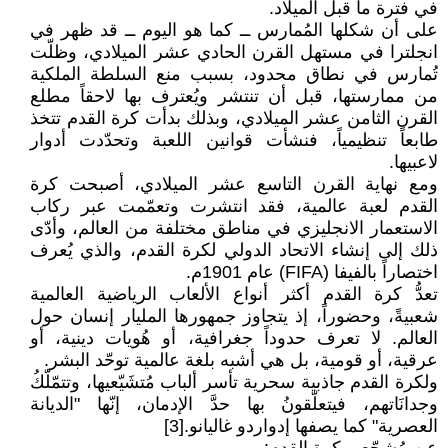
في فترة ما قبل الميلاد.
على أن شكلها المُمارس ــ كما هو اليوم ــ قد ظهر في
انجلترا في مستهل القرن الحادي عشر الميلادي، وظلّت
تُمارس في نطاق محدود، بسبب منع السلطة الملكية
من ممارستها، قبل أن تنتشر ويُعترف بها لاحقاً مطلع
القرن الثامن عشر الميلادي، وبذلك بدأت كرة القدم تتخذ
طابعاً تنظيمياً، فنشأت قوانين اللعبة وتحدّدت أدوار
لاعبيها.
ومع نهاية القرن التاسع عشر الميلادي، أصبحت كرة
القدم لعبة عالمية، فقد انتشرت وتعمّمت عبر ركاب
الاستعمار الانجليزي في مناطق مختلفة من العالم، وأدّى
ذلك إلى إنشاء الاتحاد الدولي لكرة القدم، والذي يُعرف
اختصاراً بالفيفا (FIFA) عام 1901م.
تعدُّ كرة القدم أكثر أنواع الألعاب الرياضية العالمية
شعبيةً، وحضوراً، إذ يتجاوز جمهورها المليار إنسان حول
العالم. لا تعرف حدوداً جغرافية، أو هُويات دينية، أو
عرقية، أو قومية، بل هي أشبه بلغة عالمية توحّد البشر.
ولكرة القدم جاذبية سحرية تأسر ألباب مُتشَيّعيها، وتتمّلّكُ
وجدانَاتهم، فيتعلّقونُ بها حدَّ الإدمان، إنّها "الديانة
العصرية" كما يصفها إدواردو غاليانو.[3]