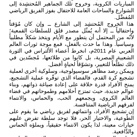
المباريات الكروية، وخروج تلك الجماهير المُحتشِدة إلى
الشوارع والساحات العامة للاحتفال بفوز الفريق الرياضي
المُفضَّل.
هذا الخروج المُحتشِد إلى الشارع ــ وإن كان مُؤقتاً
واحتفالياً ــ إلا أنه يُمثّل مصدر قلق للسلطات القمعية؛
لأنّه من المحتمل أن يتطور مع الأيام ويتخذ شكلاً مطلبياً
وسياسياً. وهذا ما حدث بالفعل، فمع موجة ثورات العالم
العربي عام 2011م، انخرط أعضاء الألتراس في الثورة
الشعبية المصرية، بل كانوا من طلائعها، مُجسّدين في
ذلك تطلُّعاً للتغيير، وتشوّقاً لحياةٍ أفضل.
ويمكن رصد مظاهر سوسيولوجية، وسلوكية أخرى لعملية
تشجيع كرة القدم، فالفضاء الذي توفّره عملية التشجيع،
يمنح الأفراد قدرة خلاقة على إعادة صياغة ذواتهم، وبناء
عوالم جديدة، حيث تمتزج أحلامهم وطموحاتهم في فضاء
العالم الكروي، ويجمعهم الحب، والحماس، والانتماء
لفرقهم الرياضية المتنافسة.
إن تشجيع الأفراد، وانتمائهم لفريق رياضي ما يقوم على
الطّوعية، والاختيار الحر، فلا توجد سلطة تفرض عليهم
خيارات معينة، لذا يكون الانتماء حقيقياً، ويملؤه الحماس
والدَّافعية.