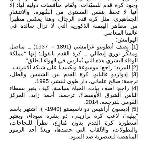
وجود كرة قدم للسيّدات، وتُقام منافسات دولية لها؛ إلا
أنها لا تحظَ بنفس المستوى من الشُهرة، والانتشار
الجماهيري، مثل كرة قدم الرجال، وهذا يعكس مظهراً
من مظاهر الهيمنة الذكورية التي لا تزال سائدة في
عالمنا المعاصر.
الهوامش:
[1] يصف أنطونيو غرامشي (1891 – 1937) ــ مناضل
ومفكّر ثوري إيطالي ــ كرة القدم بالقول: إنها "مملكة
الوفاء البشري هذه التي تُمارس في الهواء الطلق".
[2] للمزيد: راجع: موسوعة ويكيبيديا على شبكة الانترنت.
[3] إدواردو غاليانو، كرة القدم بين الشمس والظل،
ترجمة: صالح علماني، دار طوى للنشر، 1995.
[4] راجع: آصف بيات، الحياة سياسة، كيف يغير بسطاء
الناس الشرق الأوسط؟، ترجمة: أحمد زايد، المركز
القومي للترجمة، 2014.
[5] إديسون أرانتيس دو ناسيمنتو (1940- )، اشتهر باسم
"بيليه"، لاعب كرة برازيلي، ذو بشرة سوداء، ويعتبر
أسطورة كرة القدم بدون مُنازِع، نظراً للنجاحات،
والبطولات، والألقاب التي حصدها، ويعدّ أحد الرموز
المناهضة للعنصرية ضد السود.