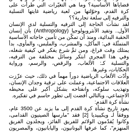
قضاياها الأساسية؟ وما هي التغيّرات التي طرأت على
كرة القدم، وحوّلتها من لعبة رياضية غايتها التسلية
والترفيه إلى سلعة تجارية؟؟
لقد نشأت الحاجة إلى الترفيه والتسلية لدى الإنسان
الأول.. وتفيد الأنثروبولوجيا (Anthropology) بأن إنسان
الحقبة البدائية، ومنذ أن تمكّن من تأمين حاجاته الأساسية
المتمثّلة في: المأكل، والمشرب، والملبس، والمأوى، بدأ
يمتلك وقت فراغ، ومن ثمَّ شرع يفكر في كيفية شغله،
وفي هذا المجرى ابتكر وسائل مختلفة من الترفيه،
والتسلية كـ: الألعاب، والرقص، والرسم، ورواية
الحكايات، وغيرها.
وأدّت الألعاب الرياضية دوراً مهماً في ذلك، حيث عزّزت
العلاقات الاجتماعية، وعملت على ترقية وجدان الإنسان،
وتهذيب سلوكه، وانفتاحه بشكل أكبر على محيطه
الاجتماعي، وبالتالي أفضت إلى تطور حاسم في تفكيره.
نشأة كرة القدم:
يعود تاريخ نشأة كرة القدم إلى ما يزيد عن 3500 عام،
ووفقاً لـ ويكيبيديا [2] فقد "مارسها الصينيون القدامى،
وكانوا يُقدّمون الولائم للفريق الفائز، ويجلدون الفريق
المنهزم"، كما عرفها اليونانيون، واليابانيون، والمصريون