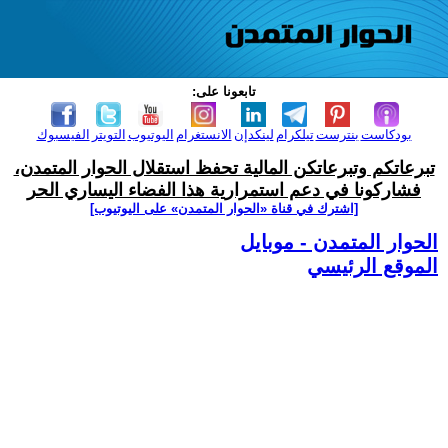
تابعونا على:
بودكاست
بنترست
تيلكرام
لينكدإن
الانستغرام
اليوتيوب
التويتر
الفيسبوك
تبرعاتكم وتبرعاتكن المالية تحفظ استقلال الحوار المتمدن،
فشاركونا في دعم استمرارية هذا الفضاء اليساري الحر
[اشترك في قناة ‫«الحوار المتمدن» على اليوتيوب]
الحوار المتمدن - موبايل
الموقع الرئيسي