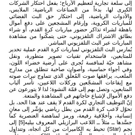
إلى سلعة تجارية لتعظيم الأرباح؛ بفعل احتكار الشركات
الكبرى لها، بدءاً من الصناعات الرياضية: الملابس،
والأدوات الرياضية، إلى احتكار حق البث الفضائي
للمباريات الكروية، وإرغام المشجعين على دفع أموال
باهظة لشراء تذاكر حضور مباريات كرة القدم، أو شراء
بطائق الاشتراك التلفزيوني، حتى يتمكّنوا من مشاهدة
المباريات عبر البث التلفزيوني المباشر.
يُمارس البث التلفزيوني لمباريات كرة القدم عملية تخدير
للمتابعين، فاستخدام تقنيات تصوير متطورة، ونقل
مشاهد حيّة لمنافسة تُجرى على أرضية خضراء اللون،
وفي أجواء حماسية، وأصوات صاخبة تنطلق من مدارِج
الملعب، يرافقها صوت المُعلِّق الذي تتماوج نبرات صوته
مع إيقاعات المشجّعين وركلات اللاعبين، تأسر ألباب
المتابعين، وتصل بهم إلى قمّة النشوة؛ لذا لا يتورعون عن
دفع الأموال لإشباع حاجاتهم في المشاهدة والمتعة.
إنّ التوظيف التجاري لكرة القدم لا يقف عند هذا الحد، بل
تحوّل لاعب كرة القدم من بطل رياضي يؤشّر إلى معانٍ
إنسانية، وأخلاقية رفيعة، ورمز لمناهضة العنصرية كما
جسَّدها ــ مثلاً ــ اللاعب البرازيلي المعروف بيليه[5] إلى
نجم (Star) تحيط به الكاميرات من كل اتجاه، وتتداول