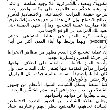
مكتوبة". ويتصف باللامركزية، فلا وجود لسلطة، أو قائد،
أو زعيم يتحكّم به، فالجميع على مكانة واحدة، حيث
تتراجع حقيقة المراتب الاجتماعية، والاقتصادية للأفراد
لصالح الاندماج، وإن كان هذا التراجع يحدث مؤقتاً/ ظرفياً
أثناء ممارسة عملية التشجيع، وما إن تنتهي العملية حتى
تعود تلك المراتب إلى الواقع الاجتماعي.
ورياضة كرة القدم هي نشاط اجتماعي حداثي
(Modern)، ولهذا يرتبط بها أبناء المدن أكثر من أبناء
الريف.
إن عملية تشجيع كرة القدم مظهر من مظاهر الانخراط
في حركة العصر، ومُسايرة الجديد.
وأصبح الفوز بالألعاب الرياضية على اختلاف أنواعها،
وإحراز مراكز مُتقدّمة فيها يُضفي على البلد ــ حتى وإن
كان بلداً نامياً ضعيفاً ــ سمعة عالمية جيدّة، مثل: البرازيل،
والأرجنتين، والأورغواي.
كما أسلفنا، يشكّل الشباب، السواد الأعظم من جمهور
المُشجّعين الذين وجدوا في كرة القدم المُتنفَّس الوحيد ــ
ربما ــ ليعبِّروا عن ذواتهم وأشواقهم.
ويعاني هؤلاء الشباب من قصور النظرة الاجتماعية
السائدة تجاههم، فالمجتمع ينظر إليهم باعتبارهم شباباً