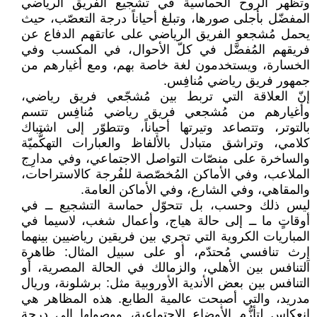
وتظهر الروح الحماسية في تشجيع الفريق الرياضي
المفضّل بأجلى صورها، وتبلغ أحياناً درجة التعصّب، حيث
يحمل مُشجعو الفريق الرياضي على عاتقهم الدفاع عن
فريقهم المُفضَّل في كلّ الأحوال، في المكسب وفي
الخسارة، ويستخدمون لغة خاصة بهم، ومع أغيارهم من
جمهور فريق رياضي مُنافِس.
إنّ العلاقة التي تربط بين مُشجّعي فريق رياضي،
وأغيارهم من مُشجعي فريق رياضي مُنافِس تتسم
بالتوتر، وتتصاعد وتيرتها أحياناً، وتتطوّر إلى اشتباك
كلامي، وتراشق متبادل بالألفاظ والعبارات التهكُّميّة
والساخرة على منصّات التواصل الاجتماعي، وفي مدارِج
الملاعب، وفي الأماكن المُخصّصة للفُرجة كالاستراحات،
والمقاهي، وفي الشارع، وفي الأماكن العامة.
ليس ذلك وحسب، بل تتحوّل حماسة التشجيع ــ في
أوقاتٍ ما ــ إلى حالة هياج، وأعمال شغب، لاسيما في
المباريات الكروية التي تجري بين فريقين رياضيين بينهما
إِرث تنافسي مُحتدّم، أو على سبيل المثال: ظاهرة
التنافس بين الأهلي، والزمالك في الحالة المصرية، أو
التنافس بين بعض الأندية الأوروبية مثل: برشلونة، وريال
مدريد، والتي أصبحت عالمية الطابع. هذه المظاهر هي
انعكاس لتأزُّم الأوضاع الاجتماعية، ووصولها إلى درجة