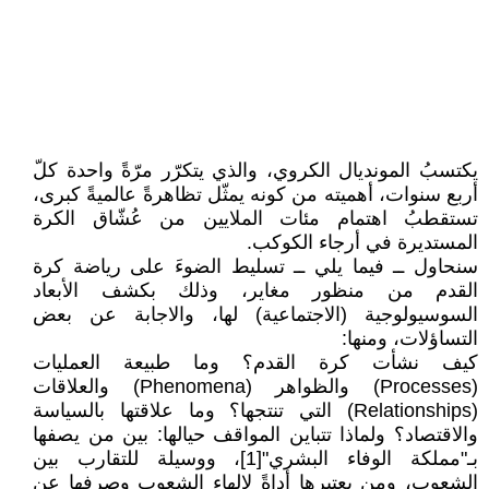
يكتسبُ المونديال الكروي، والذي يتكرّر مرّةً واحدة كلّ
أربع سنوات، أهميته من كونه يمثّل تظاهرةً عالميةً كبرى،
تستقطبُ اهتمام مئات الملايين من عُشّاق الكرة
المستديرة في أرجاء الكوكب.
سنحاول ــ فيما يلي ــ تسليط الضوءَ على رياضة كرة
القدم من منظور مغاير، وذلك بكشف الأبعاد
السوسيولوجية (الاجتماعية) لها، والاجابة عن بعض
التساؤلات، ومنها:
كيف نشأت كرة القدم؟ وما طبيعة العمليات
(Processes) والظواهر (Phenomena) والعلاقات
(Relationships) التي تنتجها؟ وما علاقتها بالسياسة
والاقتصاد؟ ولماذا تتباين المواقف حيالها: بين من يصفها
بـ"مملكة الوفاء البشري"[1]، ووسيلة للتقارب بين
الشعوب، ومن يعتبرها أداةً لإلهاء الشعوب وصرفها عن