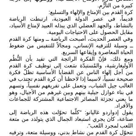
كبيرة من التأزُّم.
كرة القدم بين الإمتاع والإلهاء والتسليع:
قديماً، في عصر الدولة العبودية، ارتبطت الرياضة
بالنشاط، والجهد العضلي الذي يبذله العبيد لإمتاع الأسياد،
مقابل الحصول على الاحتياجات اليومية.
وفي العصر الحديث، أصبحت الرياضة ــ ومنها كرة القدم
ــ وسيلة للترفيه الإنساني، ومجالاً للتنفيس من ضغوط
الحياة المعاصرة وإيقاعها السريع.
ومع ذلك، فإنّ الفكرة الرائجة التي تفيد بأن النُّظُم
الأوليغارشية، والمُستبدّة سَعت إلى توظيف كرة القدم
من أجل إلهاء الناس عن القضايا الأساسية تظلّ فكرة
صحيحة نسبياً، لاسيما إذا لاحظنا أن كرة القدم تجتذب في
الغالب جيل الشباب، وتعمل على تفريغهم نفسياً، وتسهم
في بناء عوازل جيلية بينهم وبين غيرهم من الأجيال، وهو
ما يعني تجزئة المصائر الاجتماعية المشتركة للجماعات
والأفراد.
يقول إدواردو غاليانو: "كلّما تحوّلت هذه الرياضة إلى
صناعة، كان يجري استبعاد الجمال الذي يتولذد من متعة
اللعب لمجرد اللعب".
تتحوّل كرة القدم من نشاط بدني، ووسيلة متعة، وترفيه