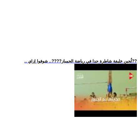
.. لُجين خليفة شاطرة جدا في رياضة الجمباز??‍??.. شوفوا إزاي??