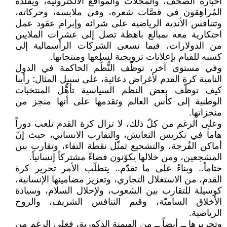
أخباره الصحف، والمجلّات والمواقع الالكترونية، ويقلّده
المُراهِقون في قصَّات شعره، وفي ملابسه، وحركاته،
وتتنافس الأندية الرياضية على شرائه وإبرام عقود عمل
احتكارية معه بمبالغ باهظة تصل إلى عشرات الملايين
من الدولارات، فيما تسعى الشركات الرأسمالية إلى
كسبه للقيام بإعلانات ترويجية لسلعها ومنتجاتها.
وفي مستوى آخر، توظّف النُّظُّم الحاكمة في الدول
النامية كرة القدم لأغراض دعائية، على سبيل المثال: رأينا
كيف توظّف بعض النظم السياسية تأهُّل المنتخبات
الوطنية إلى كأس العالم وتقدمها على أنها منجز من
منجزاتها.
وعلى الرغم من كلّ ذلك، لا تزال كرة القدم تلعب دوراً
هاماً في تكريس التعايش، والتقارب الانساني، حيث إنّ
أماكن الفُرجة، والتشجيع تمثّل نقطة التقاء، وتقارب بين
المشجعين، ومن خلالها يكوّنون فضاءً مشتركاً إنسانياً.
ختاماً.. وبناءً على ما تقدّم.. يتطلّب الأمر تحرير كرة
القدم، من الاستغلال التجاري، وتعزيز مضامينها الإنسانية،
كوسيلة للتقارب بين الشعوب، ولإحلال السلام، وسيادة
الأخلاق الساميّة، وقيم التنافس الشريف، والروح
الرياضية.
وتحريرها ــ أيضاً ــ من الهيمنة الذكورية، فعلى الرغم من