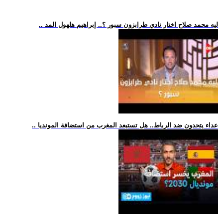
.. ليه محمد صلاح اختار نادي طرابزون سبور ؟.. إبراهيم هلهول المد
.. عداء يتحدون ضد الرباط.. هل تستبعد المغرب من استضافة المونديا