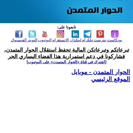
تابعونا على:
بودكاست
بنترست
تيلكرام
لينكدإن
الانستغرام
اليوتيوب
التويتر
الفيسبوك
تبرعاتكم وتبرعاتكن المالية تحفظ استقلال الحوار المتمدن،
فشاركونا في دعم استمرارية هذا الفضاء اليساري الحر
[اشترك في قناة ‫«الحوار المتمدن» على اليوتيوب]
الحوار المتمدن - موبايل
الموقع الرئيسي