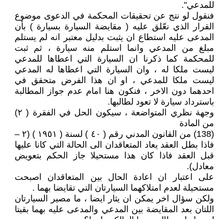
للمدعي".
فنقول لو نتج عن تحقيقات المحكمة في الدعوى موضوع
القرار الذي نعّلق عليه ( مقايضة السيارة بسيارة ) بأن
المدعى عليه استطاع ان يثبت بدليل معتبر انه لم يستلم
مبلغ من المدعي وانما استلم منه سيارة ، ثم ثبت
للمحكمة كما ذكرنا ان السيارة التي اعطاها للمدعي
ليست ملكا له ، وان السيارة التي اعطاها له المدعي
ليست ملكا للمدعي ، او ان هذا الفرض متحقق في
احدهما دون الاخر ، فنكون هنا امام عدم جواز المطالبة
باسترداد سيارة لا تعود لطالبها.
وجهة نظري المتواضعة ، سيكون الحل في الفقرة ( ٢)
من المادة
(138) من القانون المدني رقم ( ٤٠ ) لسنة ( ١٩٥١ ) (٢ –
فاذا بطل العقد يعاد المتعاقدان الى الحالة التي كانا عليها
قبل العقد فاذا كان هذا مستحيلا جاز الحكم بتعويض
معادل).
على اعتبار ان اعادة الحال بين المتعاقدان اصبحت
مستحيلة لعدم امتلاكهما السيارتان التي تقايضا بهما .
ولكن سؤال اخر يمكن ان يثار ايضا ، ما مصير السيارتان
اللتان بعد المقايضة بين المدعي والمدعى عليه بهما بقيتا