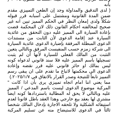
بأنه
( لدى التدقيق والمداولة وجد إن الطعن التمييزي مقدم
ضمن المدة القانونية ومشتمل على أسبابه قرر قبوله
شكلاً ولدى إمعان النظر في الحكم المميز تبين انه غير
صحيح لمخالفته احكام القانون ذلك لان المحكمة قضت
بإعادة السيارة الى المميز عليه دون التحقق من عائدية
السيارة عند إقامة الدعوى لأن الثابت من مستندات
الدعوى المبطلة المرفقة بإضبارة الدعوى عائدية السيارة
الى شركة زمزم حسب المنفيست المرفق وبالتالي يتعين
التثبت من المالك الفعلي للسيارة لأنها أن لم يثبت
تسجيلها باسم المميز عليه فلا سند قانوني لدعواه كونه
ليس بمالك او حائز قانوني عليه قرر نقضه وإعادة
الدعوى الى محكمتها لاتباع ما تقدم على ان يبقى رسم
التمييز تابعاً للنتيجة وصدر القرار بالاتفاق في ٢٠٢٥/١/٧.)
مما يعني اننا امام اتجاه تمييزي يرى بأن اذا كانت "
المركبة موضوع الدعوى ليست باسم المدعي / المميز
عليه وبالتالي لا يحق له المطالبة باستردادها كونه ايضاً
مشتري لها بعقد بيع خارجي وهذا العقد باطل قانونا لعدم
استيفائه الشكلية ولا تلحقه الاجازة بإدخال المالك شخصاً
ثالثاً في الدعوى للاستيضاح منه عن تسليم المركبة