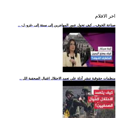
اخر الافلام
.. -صناعة الخوف-.. كيف تحول عبور المهاجرين إلى سبتة إلى -غزو- ل
.. منظمات حقوقية تنشر أدلة على تعمد الاحتلال اغتيال الصحفية الل