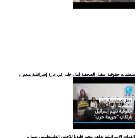
.. منظمات حقوقية: مقتل الصحفية آمال خليل في غارة إسرائيلية متعم
.. القوات الإسرائيلية تداهم مخيم قلنديا للاجئين الفلسطينيين شما