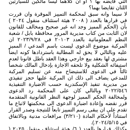
التي قايضه بها ؟ او ان كلاهما ليسا مالكين للسيارتين
اللتان تقايضا بهما؟
لا سيما وانه سبق لمحكمة التمييز الموقرة وان قررت
في قرارها بالعدد ( ٢٠٠٨ هيئة استئناف منقول ٢٠٢٤ )
بأن (الحكم المميز وجد انه غير صحيح ومخالف للقانون
لان الثابت من كتاب مديرية المرور محافظة بابل / شعبة
النظم المعلوماتية بالعدد ۲۰۱۰۳ في ۲۰۲۳/۹/۲۸ ان
المركبة موضوع الدعوى ليست باسم المدعي / المميز
عليه وبالتالي لا يحق له المطالبة باستردادها كونه ايضاً
مشتري لها بعقد بيع خارجي وهذا العقد باطل قانونا لعدم
استيفائه الشكلية ولا تلحقه الاجازة بإدخال المالك شخصاً
ثالثاً في الدعوى للاستيضاح منه عن تسليم المركبة
للمدعي يضاف الى ذلك ان المركبة عليها حجز تنفيذي
من مديرية تنفيذ الإسكندرية حسب الاضبارة التنفيذية
۲۰٢٢/٥٤٦ وبالتالي كان على المحكمة رد الدعوى
ولمخالفة الحكم المميز لوجهة النظر القانونية المتقدمة
قرر نقضه وإعادة اضبارة الدعوى الى محكمتها لاتباع ما
تقدم على ان يبقى رسم التمييز تابعاً للنتيجة وصدر القرار
استناداً لأحكام المادة (۳/۲۱۰) مرافعات مدنية وبالاتفاق
في ٢٠٢٤/٥/١٥.).
وكذلك قرارها بالعدد ( ٦/ هيئة استئناف منقول ٢٠٢٥ (