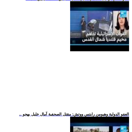
.. العفو الدولية وهيومن رايتس ووتش: مقتل الصحفية آمال خليل بهجو