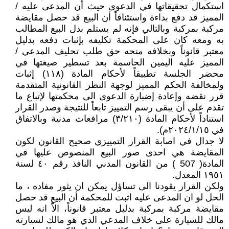
استكمال تحقيقاتها في الدعوى حيث أن المدعى عليه /
المميز قد دفع بداءة واستئنافاً أن البيع قد حصل مقايضة
مركبة بمركبة وبالتالي فإنه لم يستلم بدل البيع المطالب
به ومعه كان على المحكمة تكليفه بإثبات دفعه بدليل
معتبر قانوناً وبخلافه منحه حق طلب تحليف المدعي /
المميز عليه اليمين الحاسمة بعد تسطير صيغتها في
محضر الجلسة تطبيقاً لأحكام المادة (۱۱۸) إثبات
ولمخالفة الحكم المميز لوجهة النظر القانونية المتقدمة
قرر نقضه وإعادة إضبارة الدعوى الى محكمتها لإتباع ما
تقدم على أن يبقى رسم التمييز تابعاً للنتيجة وصدر القرار
استناداً لأحكام المادة (۳/۲۱۰) مرافعات مدنية وبالاتفاق
في ٢٠٢٤/١/١٥م).
لا جدال في اصابة القرار التمييزي صحيح القانون لكون
المقايضة هي احدى صور البيع المنصوص عليها في
المادة( 507 ) من القانون المدني النافذ رقم ٤٠ لسنة
١٩٥١ المعدل.
ولكن القرار يقودنا الى تساؤل يمكن ان يثور مفاده ، ما
الحل لو ان المدعى عليه اثبت للمحكمة أن البيع قد حصل
مقايضة مركبة بمركبة بدليل معتبر قانوناً، الاّ انه ليس
مالك للسيارة على خلاف المدعي الذي هو مالك لسيارته