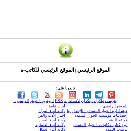
الموقع الرئيسي
الموقع الرئيسي للكاتب-ة
|
تابعونا على:
بنترست
تيلكرام
لينكدإن
الانستغرام
RSS
اليوتيوب
التويتر
الفيسبوك
الموقع الرئيسي
أخبار عامة
هيئة ادارة الحوار المتمدن - للإتصال بنا
وكالة أنباء المرأة
إحصائيات مؤسسة الحوار المتمدن
اخبار الأدب والفن
قواعد النشر
وكالة أنباء اليسار
ابرز كتاب / كاتبات الحوار المتمدن
وكالة أنباء العلمانية
يوتيوب التمدن
وكالة أنباء العمال