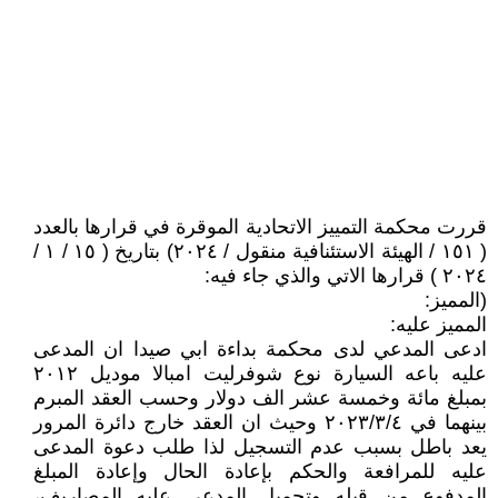
قررت محكمة التمييز الاتحادية الموقرة في قرارها بالعدد
( ١٥١ / الهيئة الاستئنافية منقول / ٢٠٢٤) بتاريخ ( ١٥ / ١ /
٢٠٢٤ ) قرارها الاتي والذي جاء فيه:
(المميز:
المميز عليه:
ادعى المدعي لدى محكمة بداءة ابي صيدا ان المدعى
عليه باعه السيارة نوع شوفرليت امبالا موديل ۲۰۱۲
بمبلغ مائة وخمسة عشر الف دولار وحسب العقد المبرم
بينهما في ٢٠٢٣/٣/٤ وحيث ان العقد خارج دائرة المرور
يعد باطل بسبب عدم التسجيل لذا طلب دعوة المدعى
عليه للمرافعة والحكم بإعادة الحال وإعادة المبلغ
المدفوع من قبله وتحميل المدعى عليه المصاريف،