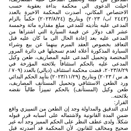
احيلت الدعوى الى محكمة بداءة بعقوبة حسب
الاختصاص المكاني، أصدرت المحكمة الاخيرة بالعدد
(٢٤٤٣ /ب/ ٢٠٢٣) وبتاريخ (۲۰۲۳/۸/۲٤) حكماً بالزام
المدعى عليه بتأديته للمدعي مبلغ مقداره مائة وخمسة
عشر الف دولار عن قيمة السيارة التي اشتراها من
المدعى عليه بعد إعادة الحال الى ما كان عليه قبل
التعاقد بخصوص العقد المبرم بينهما عن بيع وشراء
السيارة المذكورة أعلاه لعدم تسجيلها في دائرة المرور
المختصة وتحميل المدعى عليه المصاريف، طعن وكيل
المدعى عليه بالحكم استئنافاً بلائحته المؤرخة في
۲۰۲۳/۸/۲۹، قضت محكمة استئناف (ديالي) بالعدد (۷۰۹ /
هـ س / ۲۰۲۳) وبتاريخ (۲۰۲۳/۱۱/۲۹) بتأييد الحكم البدائي
ورد الطعن الاستئنافي وتحميل المستأنف المصاريف،
طعن وكيل (المستأنف) بالحكم تمييزاً طالباً نقضه
بلائحته..
القرار:
لدى التدقيق والمداولة وجد إن الطعن من التمييزي واقع
ضمن المدة القانونية ولاشتماله على أسبابه قرر قبوله
شكلاً. ولدى عطف النظر على الحكم المميز وجد أنه غير
صحيح ومخالف للقانون. لأن المحكمة قد أصدرته قبل