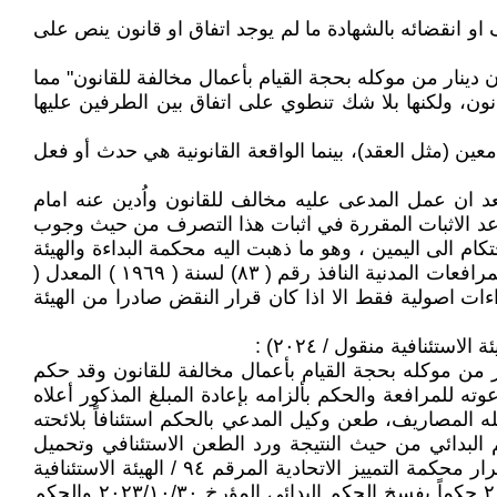
ا يجوز اثبات هذا التصرف او انقضائه بالشهادة ما لم يوجد اتفاق او قانون ينص على
دينار من موكله بحجة القيام بأعمال مخالفة للقانون" مما
انون، ولكنها بلا شك تنطوي على اتفاق بين الطرفين عليها
ين (مثل العقد)، بينما الواقعة القانونية هي حدث أو فعل
د ان عمل المدعى عليه مخالف للقانون واُدين عنه امام
واعد الاثبات المقررة في اثبات هذا التصرف من حيث وجوب
كام الى اليمين ، وهو ما ذهبت اليه محكمة البداءة والهيئة
الاستئنافية من بعدها ، غير انها التزمت بتوجه محكمة التمييز بعد صدور قرار النقض استنادا لأحكام المادة (215) من قانون المرافعات المدنية النافذ رقم ( ٨٣) لسنة ( ١٩٦٩ ) المعدل (
ات اصولية فقط الا اذا كان قرار النقض صادرا من الهيئة
ر من موكله بحجة القيام بأعمال مخالفة للقانون وقد حكم
كتسب الحكم الدرجة القطعية لذا طلب دعوته للمرافعة والحكم بألزامه بإعادة المبلغ المذكور أعلاه
) وبتاريخ (۲۰۲۳/۱۰/۳۰) حكماً برد دعوى المدعي وتحميله المصاريف، طعن وكيل المدعي بالحكم استئنافاً بلائحته
كمة استئناف (واسط) بالعدد ( ٦٠٤ / س / ٢٠٢٣) وبتاريخ (۲۰۲۳/۱۱/۲۱) بتأييد الحكم البدائي من حيث النتيجة ورد الطعن الاستئنافي وتحميل
المستأنف المصاريف، طعن وكيل (المستأنف) بالحكم تمييزاً بلائحته المؤرخة في ٢٠٢٣/١٢/٧ اعيد الحكم منقوضاً بموجب قرار محكمة التمييز الاتحادية المرقم ٩٤ / الهيئة الاستئنافية
منقول/ ٢٠٢٤ والمؤرخ في ١/٩/ ٢٠٢٤ واتباعاً للقرار التمييزي اصدرت محكمة استئناف واسط بالعدد ذاته وبتاريخ ٢٠٢٤/٣/١٧ حكماً بفسخ الحكم البدائي المؤرخ ۲۰۲۳/۱۰/۳۰ والحكم