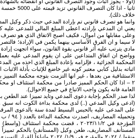
(اولا - يجوز اثبات وجود التصرف القانوني او انقضائه بالشهادة اذا كانت قيمته 
ثانيا - اذا
خلاف ذلك).
وانما هو تصرف قانوني تم بإرادة المدعي حيث ذكر وكيل المدعي
يعني ان المدعي بإرادته اعطى المبلغ المالي للمدعى عليه كي
وعلى مقابلها من اموال، فكيف اصبح الاتفاق الذي هو تصرف 
لا سيما و ان الفرق الأساسي بينهما يكمن في الإرادة؛ فالتصر
مادي يترتب عليه أثر قانوني بقوة القانون، سواء اتجهت إرادة ا
وواضح ان اتفاق المتداعين على ان يقوم المدعى عليه بعمل 
المحكمة الجزائية ، فإلزامه بإعادة المبلغ الذي اخذه من ال
اثباته بدليل كتابي معتبر كونه غير خاضع للإثبات بأدلة الاثبا
٢ – اذا كان الحكم المميز صادرا من محكمة استئناف او محك
العامة فانه يكون واجب الاتباع في جميع الاحوال).
لذا صدر الحكم بإجابة دعوى المدعي وتايد تمييزا عند الطعن به اخيرا حيث صدر قرار محكمة 
(ادعى وكيل المدعي (..) لدى محكمة بداءة الكوت انه سبق وان