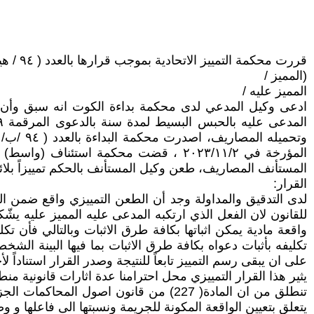
قررت محكمة التمييز الاتحادية بموجب قرارها بالعدد ( ٩٤ / هيئة استئنافية منقول / ٢٠٢٤) في ( ٩ / ١ / ٢٠٢٤ ) قرارها الآتي :
(المميز /
المميز عليه /
ادعى وكيل المدعي لدى محكمة بداءة الكوت انه سبق وأن قا
المستأنف المصاريف، طعن وكيل المستأنف بالحكم تمييزاً بلائحته الم
القرار:
لدى التدقيق والمداولة وجد أن الطعن التمييزي واقع ضمن ال
واقعة مادية يمكن اثباتها بكافة طرق الاثبات وبالتالي فأن 
تكليفه بأثبات دعواه بكافة طرق الاثبات بما فيها البينة الشخ
على ان يبقى رسم التمييز تابعاً للنتيجة وصدر القرار استناداً لأحكام المادة (٢١٠/ ٣) مرافعات مدنية وب
يثير هذا القرار التمييزي محل احترامنا عدة اثارات قانونية منط
يتعلق بتعيين الواقعة المكونة للجريمة ونسبتها الى فاعلها و وص