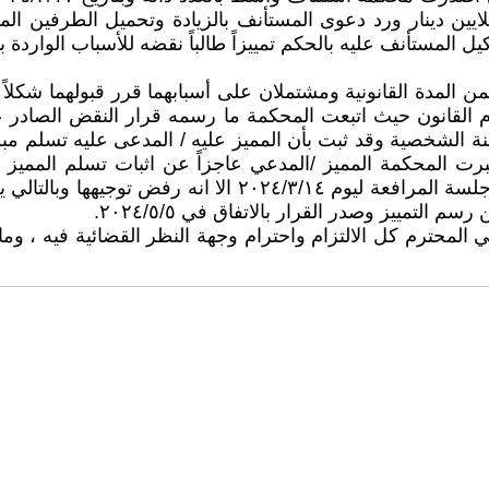
لايين دينار ورد دعوى المستأنف بالزيادة وتحميل الطرفين الم
ن المدة القانونية ومشتملان على أسبابهما قرر قبولهما شكلاً
به بالبينة الشخصية وقد ثبت بأن المميز عليه / المدعى عليه تسلم
عتبرت المحكمة المميز /المدعي عاجزاً عن اثبات تسلم المميز 
بتوجيه اليمين الحاسمة الى خصمه بعد ان حددت صيغتها في جلسة 
لتمييز وصدر القرار بالاتفاق في ٢٠٢٤/٥/٥.
ائي المحترم كل الالتزام واحترام وجهة النظر القضائية فيه ، وما