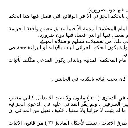
صل فيها دون ضرورة).
( ١٠٧ ) لسنة ( ١٩٧٩ ) المعدل (لا يرتبط القاضي المدني بالحكم الجزائي الا في الوقائع التي فصل فيها هذا الحكم
 المحكمة المدنية الاّ فيما يتعلق بتعيين واقعة الجريمة
 لم يفصل فيها او التي فصل فيها دون ضرورة.
الى ذلك من تفصيلات تسليم واستلام المبلغ.
استلام المدعى عليه للمبلغ من المدعي ثابت بقرار الحكم الجزائي ووفقا للفقرة ( أ ) من المادة (٢٧٧) الأصولية يكون الحكم الجزائي البات بالإدانة او البراءة حجة في
ي.
 امام المحكمة المدنية وبالتالي يكون المدعي مكّلف بأثبات
فأيّ السببين متوفران في الدعوى حتى يصار الى الاثبات بكل طرق الاثبات بما في ذلك الشهادة رغم ان المبلغ المطالب به في الدعوى ( ٣٠ ) مليون ولا يثبت الا بدليل كتابي معتبر،
ين الطرفين ، ولم يقّر المدعى عليه في الدعوى الجزائية
 ما لم يثبت لا جزائيا ولا مدنيا ، فكيف نقبل من المدعي ان
فاعتبار تسليم المبلغ المالي مهما كان مقداره من شخص لآخر بصرف النظر عن سبب التسليم واقعة مادية يمكن اثباتها بكل طرق الاثبات ، نسف لأحكام المادة( 77 ) من قانون الاثبات