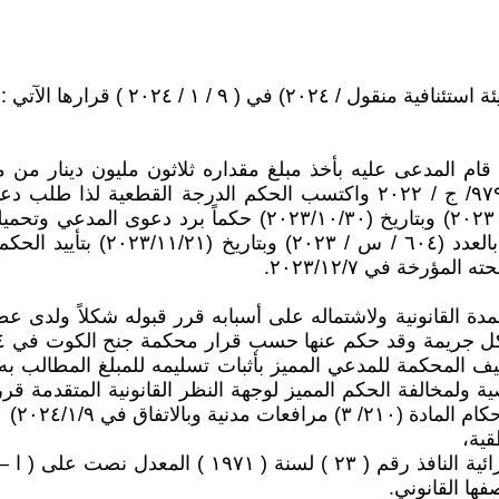
م المدعى عليه بأخذ مبلغ مقداره ثلاثون مليون دينار من م
المدعى عليه بالحبس البسيط لمدة سنة بالدعوى المرقمة ۹۷۹/ ج / ۲۰۲۲ واكتسب
وتحميله المصاريف، اصدرت محكمة البداءة بالعدد ( ٩٤ /ب/ ٢٠٢٣)
المؤرخة في ۲۰۲۳/۱۱/۲ ، قضت مح
ؤرخة في ٢٠٢٣/١٢/٧.
مدة القانونية ولاشتماله على أسبابه قرر قبوله شكلاً ولدى
تكليف المحكمة للمدعي المميز بأثبات تسليمه للمبلغ المطالب 
صية ولمخالفة الحكم المميز لوجهة النظر القانونية المتقدمة قر
الاتفاق في ٢٠٢٤/١/٩)
قية،
تنطلق من ان المادة( 227) من قانون اصول المحاكمات الج
فها القانوني.