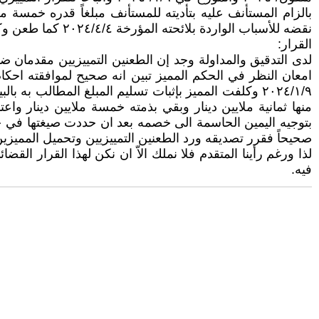
بالزام المستأنف عليه بتأديته للمستأنف مبلغاً قدره خمسة م
نقضه للأسباب الواردة بلائحته المؤرخة ٢٠٢٤/٤/٤ كما طعن وكيل المستأنف عليه بالحكم تمييزاً طالباً نقضه للأسباب الواردة بلائحته المؤرخة ٢٠٢٤/٤/٧.
القرار:
لدى التدقيق والمداولة وجد إن الطعنين التمييزيين مقدمان ضم
٢٠٢٤/١/٩ وكلفت المميز بإثبات تسليم المبلغ المطالب 
منها ثمانية ملايين دينار وبقي بذمته خمسة ملايين دينار وا
صحيحاً فقرر تصديقه ورد الطعنين التمييزيين وتحميل المميزين رسم ا
لذا ورغم رأينا المتقدم فلا نملك الاّ ان نكن لهذا القرار القض
فيه.