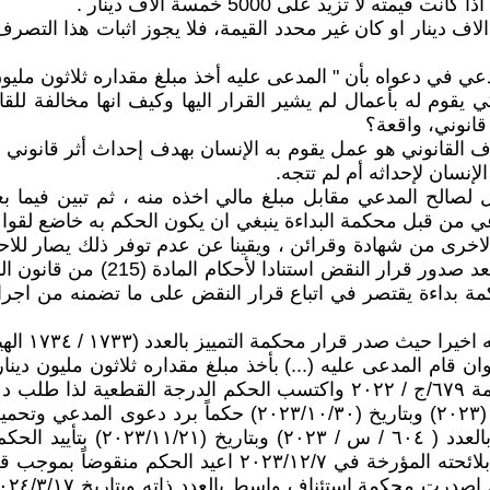
لا تزيد على 5000 خمسة الاف دينار .
 كان التصرف القانوني تزيد قيمته على 5000 خمسة الاف دينار او كان غير محدد القيمة، فل
 في دعواه بأن " المدعى عليه أخذ مبلغ مقداره ثلاثون مليون 
 يقوم له بأعمال لم يشير القرار اليها وكيف انها مخالفة للق
قانوني، واقعة؟
ف القانوني هو عمل يقوم به الإنسان بهدف إحداث أثر قانوني مع
لإنسان لإحداثه أم لم تتجه.
لصالح المدعي مقابل مبلغ مالي اخذه منه ، ثم تبين فيما بع
مدعي من قبل محكمة البداءة ينبغي ان يكون الحكم به خاضع لق
ت الاخرى من شهادة وقرائن ، ويقينا عن عدم توفر ذلك يصار للاحت
مة بداءة يقتصر في اتباع قرار النقض على ما تضمنه من اجراء
التمييز بالعدد (١٧٣٣ / ١٧٣٤ الهيئة الاستئنافية منقول / ٢٠٢٤) :
 قام المدعى عليه (...) بأخذ مبلغ مقداره ثلاثون مليون دينا
على المدعى عليه بالحبس البسيط لمدة سنة بالدعوى المرقمة ٦٧٩/ج / ۲۰۲۲ وا
وتحميله المصاريف، اصدرت محكمة البداءة بالعدد ( ٩٤ / ب (۲۰۲۳
المؤرخة في ۲۰۲۳/۱۱/۲ ، قضت مح