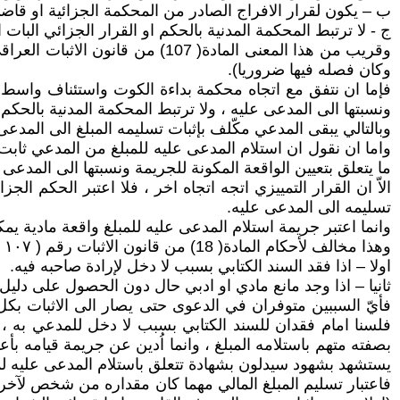
ب – يكون لقرار الافراج الصادر من المحكمة الجزائية او قاضي ا
ج - لا ترتبط المحكمة المدنية بالحكم او القرار الجزائي البات
وكان فصله فيها ضروريا).
فإما ان نتفق مع اتجاه محكمة بداءة الكوت واستئناف واسط ونر
ونسبتها الى المدعى عليه ، ولا ترتبط المحكمة المدنية بالحكم
وبالتالي يبقى المدعي مكّلف بإثبات تسليمه المبلغ الى المدع
ما يتعلق بتعيين الواقعة المكونة للجريمة ونسبتها الى المدعى
الاّ ان القرار التمييزي اتجه اتجاه اخر ، فلا اعتبر الحكم ال
تسليمه الى المدعى عليه.
وانما اعتبر جريمة استلام المدعى عليه للمبلغ واقعة مادية يمكن
وهذا مخالف لأحكام المادة( 18) من قانون الاثبات رقم ( ١٠٧ ) لسنة ( ١٩٧٩ ) المعدل : (يجوز ان يثبت بجميع طرق الاثبات ما كان يجب اثباته بالكتابة في الحالتين :
اولا – اذا فقد السند الكتابي بسبب لا دخل لإرادة صاحبه فيه.
ثانيا – اذا وجد مانع مادي او ادبي حال دون الحصول على دليل 
فلسنا امام فقدان للسند الكتابي بسبب لا دخل للمدعي به ، و
بصفته متهم باستلامه المبلغ ، وانما اُدين عن جريمة قيامه بأعم
يستشهد بشهود سيدلون بشهادة تتعلق باستلام المدعى عليه لمبلغ قدره (