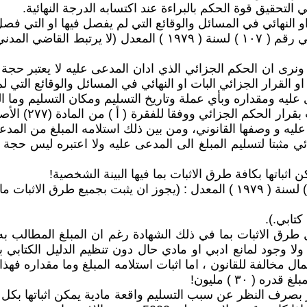
لتحقيق قوة الحكم بالبراءة عند اكتسابه الدرجة النهائية.
 او النهائي في المسائل والوقائع التي لم يفصل فيها او التي ف
وقريب من هذا المعنى المادة( 107) من قانون الاثبات العراقي رقم 
ى ان الحكم الجزائي الذي ادان المدعى عليه لا يعتبر حجة امام
 او القرار الجزائي البات او النهائي في المسائل والوقائع التي
ى عليه ومقداره وبأي عملة وتاريخ التسليم ومكان التسليم وما 
واما ان نقول ان 
 عليه و وصفها القانوني، ومن بين ذلك استلامه المبلغ من المدع
جزائي مثبتا لتسليم المبلغ الى المدعى عليه ولا اعتبره ليس حجة
 اثباتها بكافة طرق الاثبات بما فيها البينة الشخصية!
كتابي.).
لا وجود لمانع ادبي او مادي حال دون تنظيم الدليل الكتابي ب
ال مخالفة للقانون ، اما اثبات استلامه المبلغ وما مقداره فهذا
 ٣٠ ) مليون!