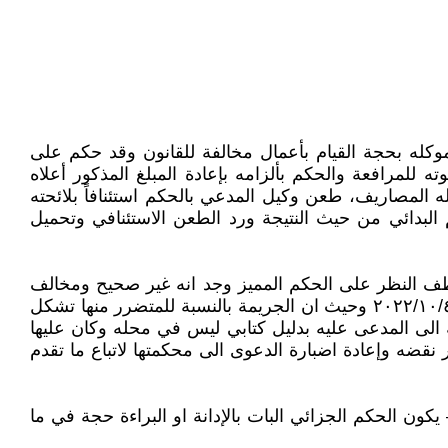
وكله بحجة القيام بأعمال مخالفة للقانون وقد حكم على
 الحكم الدرجة القطعية لذا طلب دعوته للمرافعة والحكم بألزامه بإعادة المبلغ المذكور أعلاه
 وبتاريخ (۲۰۲۳/۱۰/۳۰) حكماً برد دعوى المدعي وتحميله المصاريف، طعن وكيل المدعي بالحكم استئنافاً بلائحته
كمة استئناف (واسط) بالعدد (٦٠٤ / س / ٢٠٢٣) وبتاريخ (۲۰۲۳/۱۱/۲۱) بتأييد الحكم البدائي من حيث النتيجة ورد الطعن الاستئنافي وتحميل
 عطف النظر على الحكم المميز وجد انه غير صحيح ومخالف
للقانون لان الفعل الذي ارتكبه المدعى عليه المميز عليه يشّكل جريمة وقد حكم عنها حسب قرار محكمة جنح الكوت في ٢٠٢٢/١٠/٤ وحيث ان الجريمة بالنسبة للمتضرر منها تشكل
به الى المدعى عليه بدليل كتابي ليس في محله وكان عليها
ر نقضه وإعادة اضبارة الدعوى الى محكمتها لاتباع ما تقدم
زائية النافذ رقم ( ٢٣ ) لسنة ( ١٩٧١ ) المعدل نصت على ( ا – يكون الحكم الجزائي البات بالإدانة او البراءة حجة في ما