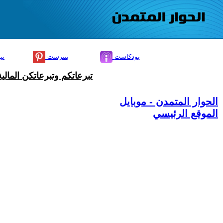
بودكاست
بنترست
تي
تبرعاتكم وتبرعاتكن المال
الحوار المتمدن - موبايل
الموقع الرئيسي