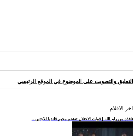
التعليق والتصويت على الموضوع في الموقع الرئيسي
اخر الافلام
.. نافذة من رام الله | قوات الاحتلال تقتحم مخيم قلنديا للاجئين