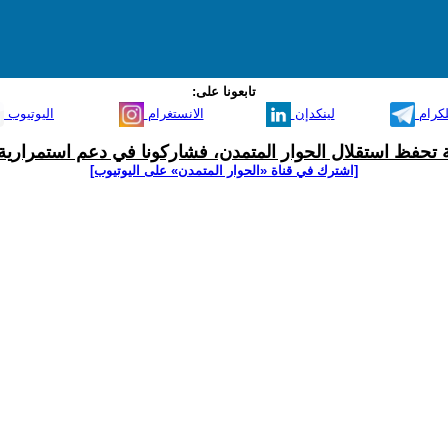
تابعونا على:
لكرام
لينكدإن
الانستغرام
اليوتيوب
ية تحفظ استقلال الحوار المتمدن، فشاركونا في دعم استمرارية 
[اشترك في قناة ‫«الحوار المتمدن» على اليوتيوب]