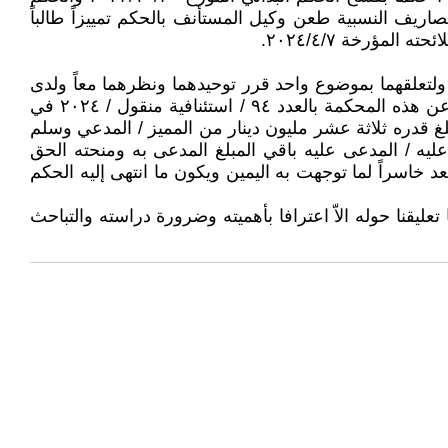
صاريف النسبية طعن وكيل المستأنف بالحكم تمييزاً طالباً
 ولتعلقهما بموضوع واحد قرر توحيدهما ونظرهما معاً ولدى
امعان النظر في الحكم المميز تبين انه صحيح لموافقته احكام القانون حيث اتبعت المحكمة ما رسمه قرار النقض الصادر عن هذه المحكمة بالعدد ٩٤ / استئنافية منقول / ۲۰۲٤ في
 مبلغ قدره ثلاثة عشر مليون دينار من المميز / المدعي وسلم
عليه / المدعى عليه باقي المبلغ المدعى به ومنحته الحق
المرافعة ليوم ٢٠٢٤/٣/١٤ الا انه رفض توجيهها وبالتالي يعد خاسراً لما توجهت به اليمين ويكون ما انتهى إليه الحكم
 تعليقنا حوله الاّ اعترافا بأهميته وضرورة دراسته والتباحث