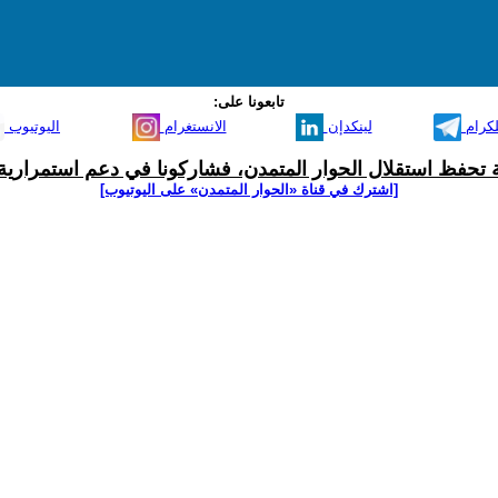
تابعونا على:
لكرام
لينكدإن
الانستغرام
اليوتيوب
ية تحفظ استقلال الحوار المتمدن، فشاركونا في دعم استمرارية 
[اشترك في قناة ‫«الحوار المتمدن» على اليوتيوب]