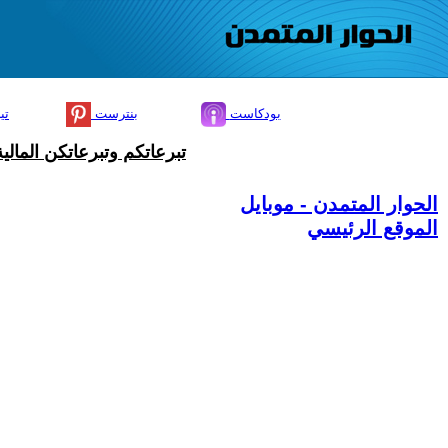
بودكاست
بنترست
تي
تبرعاتكم وتبرعاتكن المال
الحوار المتمدن - موبايل
الموقع الرئيسي