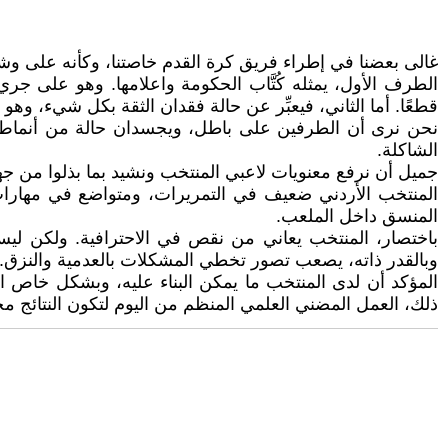
غالى بعضنا في إطراء فريق كرة القدم خاصتنا، وكأنه على وشك
الطرف الأول، يمثله كُتَّاب الحكومة واعلامها. وهو على 
قطعًا. أما الثاني، فيعبِّر عن حالة فقدان الثقة بكل شيء، وهو 
نحن نرى أن الطرفين على باطل، ويجسدان حالة من أنماط التفك
الشاكلة.
جميل أن نرفع معنويات لاعبي المنتخب ونشيد بما بذلوا من ج
المنتخب الأردني ضعيف في التمريرات، ومتواضع في مهارات 
المنسق داخل الملعب.
باختصار، المنتخب يعاني من نقص في الاحترافية. ولكن ليس با
وبالقدر ذاته، يصعب تصور تخطي المشكلات بالعدمية والنزق.
المؤكد أن لدى المنتخب ما يمكن البناء عليه، وبشكل خاص 
ذلك، العمل المضني العلمي المنظم من اليوم لتكون النتائج مخت