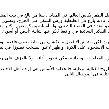
 الظفر بكأس العالم. في المقابل، بيننا من بالغ في ثلب المنت
جري عادته بارع في الطبطبة ورش السكر على الجرح، وتصوير 
ذو امتداد في الفضاء الشعبي، وله أسبابه ويمكن تفهم الكثير منها
ير السائدة في واقعنا يُعبَّر عنها بثنائية "أبيض أو أسود".
هود، لكن يفترض ألا نُغفِل ما تكشف من نقاط ضعف فاقعة الوض
الاستحواذ على الكرة. وأظهر لاعبو المنتخب قصورًا في تن
لمعلقات الوجدانية يمكن تطوير أدائه. ولا بالعزف على ربابة
الروح القتالية. وعليه، فالخطوة الأساس هي إرادة أهل ال
لفة في المونديال التالي.