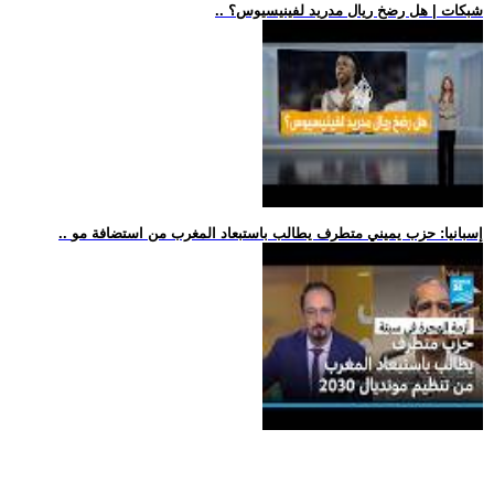
.. شبكات | هل رضخ ريال مدريد لفينيسيوس؟
.. إسبانيا: حزب يميني متطرف يطالب باستبعاد المغرب من استضافة مو