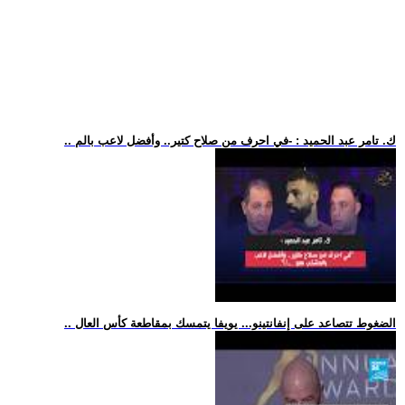
.. ك. تامر عبد الحميد : -في احرف من صلاح كتير.. وأفضل لاعب بالم
.. الضغوط تتصاعد على إنفانتينو... يويفا يتمسك بمقاطعة كأس العال