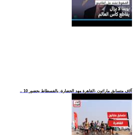
.. 10 آلاف متسابق ماراثون -القاهرة مهد الحضارة- بالفسطاط بحضور